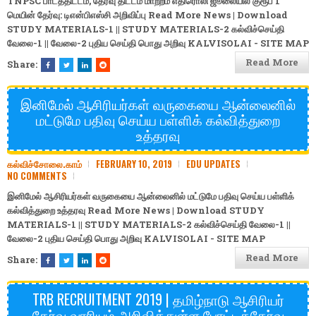
TNPSC பாடத்திட்டம், தேர்வு திட்டம் மாற்றம் எதிரொலி ஜூலையில் குரூப் 1
மெயின் தேர்வு: டிஎன்பிஎஸ்சி அறிவிப்பு Read More News | Download
STUDY MATERIALS-1
||
STUDY MATERIALS-2
கல்விச்செய்தி
வேலை-1
||
வேலை-2
புதிய செய்தி
பொது அறிவு
KALVISOLAI - SITE MAP
Read More
Share:
இனிமேல் ஆசிரியர்கள் வருகையை ஆன்லைனில்
மட்டுமே பதிவு செய்ய பள்ளிக் கல்வித்துறை
உத்தரவு
கல்விச்சோலை.காம்
FEBRUARY 10, 2019
EDU UPDATES
NO COMMENTS
இனிமேல் ஆசிரியர்கள் வருகையை ஆன்லைனில் மட்டுமே பதிவு செய்ய பள்ளிக்
கல்வித்துறை உத்தரவு Read More News | Download
STUDY
MATERIALS-1
||
STUDY MATERIALS-2
கல்விச்செய்தி
வேலை-1
||
வேலை-2
புதிய செய்தி
பொது அறிவு
KALVISOLAI - SITE MAP
Read More
Share:
TRB RECRUITMENT 2019 | தமிழ்நாடு ஆசிரியர்
தேர்வு வாரியம் அறிவித்துள்ள போட்டித்தேர்வு