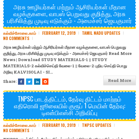
அரசு ஊழியர்கள் மற்றும் ஆசிரியர்கள் மீதான
வழக்குகளை, வாபஸ் பெறுவது குறித்து, அரசு
பரிசீலித்து முடிவு எடுக்கும் - அமைச்சர் ஜெயகுமார்
கல்விச்சோலை.காம்
FEBRUARY 12, 2019
TAMIL NADU UPDATES
NO COMMENTS
அரசு ஊழியர்கள் மற்றும் ஆசிரியர்கள் மீதான வழக்குகளை, வாபஸ் பெறுவது
குறித்து, அரசு பரிசீலித்து முடிவு எடுக்கும் - அமைச்சர் ஜெயகுமார் Read More
News | Download
STUDY MATERIALS-1
||
STUDY
MATERIALS-2
கல்விச்செய்தி
வேலை-1
||
வேலை-2
புதிய செய்தி
பொது
அறிவு
KALVISOLAI - SI…
Read More
Share:
TNPSC பாடத்திட்டம், தேர்வு திட்டம் மாற்றம்
எதிரொலி ஜூலையில் குரூப் 1 மெயின் தேர்வு:
டிஎன்பிஎஸ்சி அறிவிப்பு
கல்விச்சோலை.காம்
FEBRUARY 10, 2019
TNPSC UPDATES
NO COMMENTS