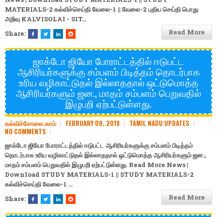
MATERIALS-2
கல்விச்செய்தி
வேலை-1
||
வேலை-2
புதிய செய்தி
பொது
அறிவு
KALVISOLAI - SIT…
Read More
Share:
ஜாக்டோ ஜியோ போராட்டத்தில் ஈடுபட்ட
ஆசிரியர்களுக்கு சம்பளம் பிடித்தம் தொடர்பாக
உரிய வழிகாட்டுதல் இல்லாததால் ஒட்டுமொத்த
ஆசிரியர்களும் ஜன., மாதம் சம்பளம் பெறுவதில்
இழுபறி ஏற்பட்டுள்ளது.
கல்விச்சோலை.காம்
FEBRUARY 08, 2019
TAMIL NADU UPDATES
NO COMMENTS
ஜாக்டோ ஜியோ போராட்டத்தில் ஈடுபட்ட ஆசிரியர்களுக்கு சம்பளம் பிடித்தம்
தொடர்பாக உரிய வழிகாட்டுதல் இல்லாததால் ஒட்டுமொத்த ஆசிரியர்களும் ஜன.,
மாதம் சம்பளம் பெறுவதில் இழுபறி ஏற்பட்டுள்ளது. Read More News |
Download
STUDY MATERIALS-1
||
STUDY MATERIALS-2
கல்விச்செய்தி
வேலை-1
…
Read More
Share: