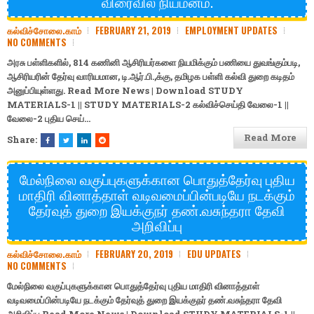
விரைவில் நியமனம்.
கல்விச்சோலை.காம்
FEBRUARY 21, 2019
EMPLOYMENT UPDATES
NO COMMENTS
அரசு பள்ளிகளில், 814 கணினி ஆசிரியர்களை நியமிக்கும் பணியை துவங்கும்படி,
ஆசிரியரின் தேர்வு வாரியமான, டி.ஆர்.பி.,க்கு, தமிழக பள்ளி கல்வி துறை கடிதம்
அனுப்பியுள்ளது. Read More News | Download
STUDY
MATERIALS-1
||
STUDY MATERIALS-2
கல்விச்செய்தி
வேலை-1
||
வேலை-2
புதிய செய்…
Read More
Share:
மேல்நிலை வகுப்புகளுக்கான பொதுத்தேர்வு புதிய
மாதிரி வினாத்தாள் வடிவமைப்பின்படியே நடக்கும்
தேர்வுத் துறை இயக்குநர் தண்.வசுந்தரா தேவி
அறிவிப்பு
கல்விச்சோலை.காம்
FEBRUARY 20, 2019
EDU UPDATES
NO COMMENTS
மேல்நிலை வகுப்புகளுக்கான பொதுத்தேர்வு புதிய மாதிரி வினாத்தாள்
வடிவமைப்பின்படியே நடக்கும் தேர்வுத் துறை இயக்குநர் தண்.வசுந்தரா தேவி