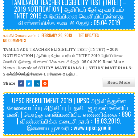
TAMILNADU TEACHER ELIGIBILITY TEST (TNTET) –
2019 NOTIFICATION | ஆசிரியர் தேர்வு வாரியம்
TNTET 2019 அறிவிப்பினை வெளியிட்டுள்ளது.
விண்ணப்பிக்க கடைசி தேதி : 05.04.2019
கல்விச்சோலை.காம்
FEBRUARY 28, 2019
TET UPDATES
NO COMMENTS
TAMILNADU TEACHER ELIGIBILITY TEST (TNTET) – 2019
NOTIFICATION | ஆசிரியர் தேர்வு வாரியம் TNTET 2019 அறிவிப்பினை
வெளியிட்டுள்ளது. விண்ணப்பிக்க கடைசி தேதி : 05.04.2019 Read More
News | Download
STUDY MATERIALS-1
||
STUDY MATERIALS-
2
கல்விச்செய்தி
வேலை-1
||
வேலை-2
புதிய …
Read More
Share:
UPSC RECRUITMENT 2019 | UPSC அறிவித்துள்ள
வேலைவாய்ப்பு அறிவிப்பு | பதவி : ஐ.ஏ.எஸ் உள்ளிட்ட
பணி | மொத்த காலிப்பணியிட எண்ணிக்கை : 896
| விண்ணப்பிக்க கடைசி நாள் : 18.03.2019.
இணைய முகவரி : www.upsc.gov.in