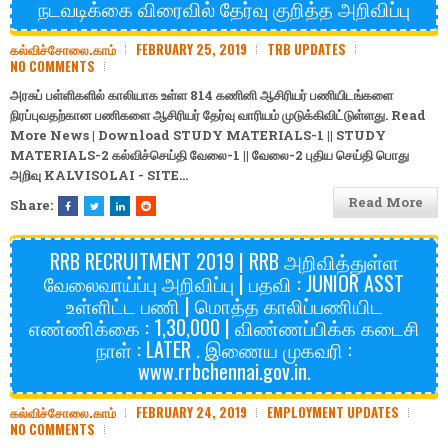
நடவடிக்கை விரைவில் தேர்வு குறித்த அறிவிப்பு
கல்விச்சோலை.காம்
FEBRUARY 25, 2019
TRB UPDATES
NO COMMENTS
அரசுப் பள்ளிகளில் காலியாக உள்ள 814 கணினி ஆசிரியர் பணியிடங்களை
நிரப்புவதற்கான பணிகளை ஆசிரியர் தேர்வு வாரியம் முடுக்கிவிட்டுள்ளது. Read
More News | Download
STUDY MATERIALS-1
||
STUDY
MATERIALS-2
கல்விச்செய்தி
வேலை-1
||
வேலை-2
புதிய செய்தி
பொது
அறிவு
KALVISOLAI - SITE…
Read More
Share:
RRB RECRUITMENT 2019 | RRB அறிவித்துள்ள
வேலைவாய்ப்பு அறிவிப்பு | பதவி : JUNIOR ASST
உள்ளிட்ட பணி | மொத்த காலிப்பணியிட
எண்ணிக்கை : 1,30,000 | விண்ணப்பிக்க கடைசி
நாள் : LATER . இணைய முகவரி :
www.rrbchennai.gov.in.
கல்விச்சோலை.காம்
FEBRUARY 24, 2019
EMPLOYMENT UPDATES
NO COMMENTS