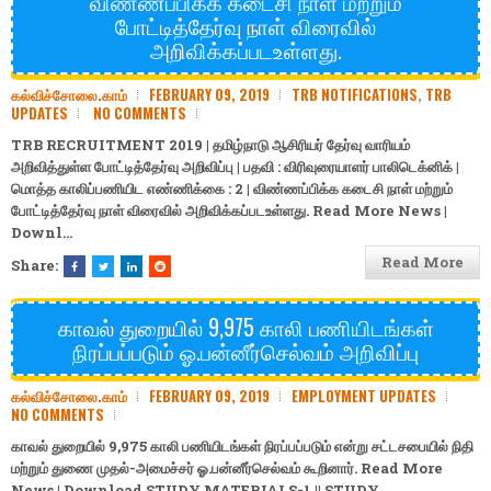
விண்ணப்பிக்க கடைசி நாள் மற்றும்
போட்டித்தேர்வு நாள் விரைவில்
அறிவிக்கப்படஉள்ளது.
கல்விச்சோலை.காம்
FEBRUARY 09, 2019
TRB NOTIFICATIONS
,
TRB
UPDATES
NO COMMENTS
TRB RECRUITMENT 2019 | தமிழ்நாடு ஆசிரியர் தேர்வு வாரியம்
அறிவித்துள்ள போட்டித்தேர்வு அறிவிப்பு | பதவி : விரிவுரையாளர் பாலிடெக்னிக் |
மொத்த காலிப்பணியிட எண்ணிக்கை : 2 | விண்ணப்பிக்க கடைசி நாள் மற்றும்
போட்டித்தேர்வு நாள் விரைவில் அறிவிக்கப்படஉள்ளது. Read More News |
Downl…
Read More
Share:
காவல் துறையில் 9,975 காலி பணியிடங்கள்
நிரப்பப்படும் ஓ.பன்னீர்செல்வம் அறிவிப்பு
கல்விச்சோலை.காம்
FEBRUARY 09, 2019
EMPLOYMENT UPDATES
NO COMMENTS
காவல் துறையில் 9,975 காலி பணியிடங்கள் நிரப்பப்படும் என்று சட்டசபையில் நிதி
மற்றும் துணை முதல்-அமைச்சர் ஓ.பன்னீர்செல்வம் கூறினார். Read More
News | Download
STUDY MATERIALS-1
||
STUDY