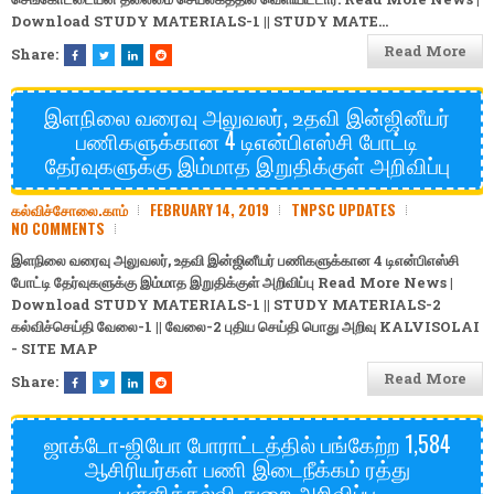
Download
STUDY MATERIALS-1
||
STUDY MATE…
Read More
Share:
இளநிலை வரைவு அலுவலர், உதவி இன்ஜினீயர்
பணிகளுக்கான 4 டிஎன்பிஎஸ்சி போட்டி
தேர்வுகளுக்கு இம்மாத இறுதிக்குள் அறிவிப்பு
கல்விச்சோலை.காம்
FEBRUARY 14, 2019
TNPSC UPDATES
NO COMMENTS
இளநிலை வரைவு அலுவலர், உதவி இன்ஜினீயர் பணிகளுக்கான 4 டிஎன்பிஎஸ்சி
போட்டி தேர்வுகளுக்கு இம்மாத இறுதிக்குள் அறிவிப்பு Read More News |
Download
STUDY MATERIALS-1
||
STUDY MATERIALS-2
கல்விச்செய்தி
வேலை-1
||
வேலை-2
புதிய செய்தி
பொது அறிவு
KALVISOLAI
- SITE MAP
Read More
Share:
ஜாக்டோ-ஜியோ போராட்டத்தில் பங்கேற்ற 1,584
ஆசிரியர்கள் பணி இடைநீக்கம் ரத்து
பள்ளிக்கல்வி துறை அறிவிப்பு