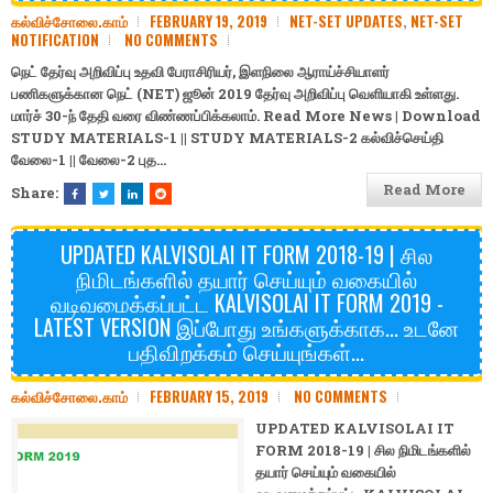
கல்விச்சோலை.காம்
FEBRUARY 19, 2019
NET-SET UPDATES
,
NET-SET
NOTIFICATION
NO COMMENTS
நெட் தேர்வு அறிவிப்பு உதவி பேராசிரியர், இளநிலை ஆராய்ச்சியாளர்
பணிகளுக்கான நெட் (NET) ஜூன் 2019 தேர்வு அறிவிப்பு வெளியாகி உள்ளது.
மார்ச் 30-ந் தேதி வரை விண்ணப்பிக்கலாம். Read More News | Download
STUDY MATERIALS-1
||
STUDY MATERIALS-2
கல்விச்செய்தி
வேலை-1
||
வேலை-2
புத…
Read More
Share:
UPDATED KALVISOLAI IT FORM 2018-19 | சில
நிமிடங்களில் தயார் செய்யும் வகையில்
வடிவமைக்கப்பட்ட KALVISOLAI IT FORM 2019 -
LATEST VERSION இப்போது உங்களுக்காக... உடனே
பதிவிறக்கம் செய்யுங்கள்...
கல்விச்சோலை.காம்
FEBRUARY 15, 2019
NO COMMENTS
UPDATED KALVISOLAI IT
FORM 2018-19 | சில நிமிடங்களில்
தயார் செய்யும் வகையில்