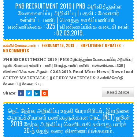
PNB RECRUITMENT 2019 | PNB அறிவித்துள்ள
வேலைவாய்ப்பு அறிவிப்பு | பதவி : மேலாளர்
உள்ளிட்ட பணி | மொத்த காலிப்பணியிட
எண்ணிக்கை : 325 | விண்ணப்பிக்க கடைசி நாள்
: 02.03.2019.
கல்விச்சோலை.காம்
FEBRUARY 19, 2019
EMPLOYMENT UPDATES
NO COMMENTS
PNB RECRUITMENT 2019 | PNB அறிவித்துள்ள வேலைவாய்ப்பு அறிவிப்பு |
பதவி : மேலாளர் உள்ளிட்ட பணி | மொத்த காலிப்பணியிட எண்ணிக்கை : 325 |
விண்ணப்பிக்க கடைசி நாள் : 02.03.2019. Read More News | Download
STUDY MATERIALS-1
||
STUDY MATERIALS-2
கல்விச்செய்தி
வேலை-1
||
வேலை-2
பு…
Read More
Share:
நெட் தேர்வு அறிவிப்பு உதவி பேராசிரியர், இளநிலை
ஆராய்ச்சியாளர் பணிகளுக்கான நெட் (NET) ஜூன்
2019 தேர்வு அறிவிப்பு வெளியாகி உள்ளது. மார்ச்
30-ந் தேதி வரை விண்ணப்பிக்கலாம்.