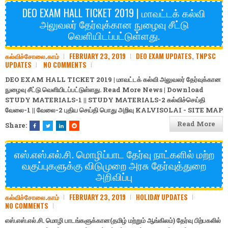
DEO EXAM HALL TICKET 2019 | மாவட்டக் கல்வி
அலுவலர் தேர்வுக்கான நுழைவு சீட்டு
வெளியிடப்பட்டுள்ளது.
கல்விச்சோலை.காம்
FEBRUARY 23, 2019
DEO EXAM UPDATES
,
TNPSC
UPDATES
NO COMMENTS
DEO EXAM HALL TICKET 2019 | மாவட்டக் கல்வி அலுவலர் தேர்வுக்கான
நுழைவு சீட்டு வெளியிடப்பட்டுள்ளது. Read More News | Download
STUDY MATERIALS-1
||
STUDY MATERIALS-2
கல்விச்செய்தி
வேலை-1
||
வேலை-2
புதிய செய்தி
பொது அறிவு
KALVISOLAI - SITE MAP
Read More
Share:
எஸ்.எஸ்.எல்.சி. மொழிப்பாட தேர்வு நாட்களில் மற்ற
வகுப்புகளுக்கு விடுமுறை அரசு தேர்வுத்துறை
அறிவிப்பு
கல்விச்சோலை.காம்
FEBRUARY 23, 2019
HOLIDAY UPDATES
NO COMMENTS
எஸ்.எஸ்.எல்.சி. மொழி பாடங்களுக்கான(தமிழ் மற்றும் ஆங்கிலம்) தேர்வு பிற்பகலில்