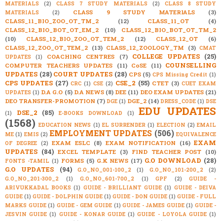
MATERIALS
(2)
CLASS 7 STUDY MATERIALS
(2)
CLASS 8 STUDY
CLASS 9 STUDY MATERIALS
(3)
MATERIALS
(2)
CLASS_11_BIO_ZOO_OT_TM_2
(12)
CLASS_11_OT
(4)
CLASS_12_BIO_BOT_OT_EM_2
(10)
CLASS_12_BIO_BOT_OT_TM_2
(10)
CLASS_12_BIO_ZOO_OT_TEM_2
(12)
CLASS_12_OT
(6)
CLASS_12_ZOO_OT_TEM_2
(13)
CLASS_12_ZOOLOGY_TM
(3)
CMAT
COLLEGE UPDATES
(25)
COACHING CENTRES
(7)
UPDATES
(1)
COUNSELLING
COMPUTER TEACHERS UPDATES
(11)
CoSE
(11)
UPDATES
(28)
COURT UPDATES
(28)
CPS
(5)
CPS Missing Credit
(1)
CPS UPDATES
(27)
CSE_2
(55)
CTET
(3)
CRC
(1)
CSE
(2)
CUET EXAM
D.A G.O
(5)
D.A NEWS
(8)
DEE
(11)
DEO EXAM UPDATES
(21)
UPDATES
(1)
DEO TRANSFER-PROMOTION
(7)
DGE_2
(14)
DGE
(1)
DRESS_CODE
(1)
DSE
EDU UPDATES
DSE_2
(85)
(1)
E-BOOKS DOWNLOAD
(1)
(1568)
EDUCATION NEWS
(1)
EL SURRENDER
(1)
ELECTION
(2)
EMAIL
EMPLOYMENT UPDATES
(506)
ME
(1)
EMIS
(2)
EQUIVALENCE
EXAM
EXAM ESLC
(8)
EXAM NOTIFICATION
(16)
OF DEGREE
(2)
UPDATES
(84)
EXCEL TEMPLATE
(3)
FIND TEACHER POST
(10)
G.O DOWNLOAD
(28)
FORMS
(5)
G.K NEWS
(17)
FONTS -TAMIL
(1)
G.O UPDATES
(94)
G.O_NO_001-100_2
(1)
G.O_NO_101-200_2
(2)
G.O_NO_201-300_2
(1)
G.O_NO_601-700_2
(1)
GPF
(2)
GUIDE -
ARIVUKKADAL BOOKS
(1)
GUIDE - BRILLIANT GUIDE
(1)
GUIDE - DEIVA
GUIDE
(1)
GUIDE - DOLPHIN GUIDE
(1)
GUIDE - DON GUIDE
(1)
GUIDE - FULL
MARKS GUIDE
(1)
GUIDE - GEM GUIDE
(1)
GUIDE - JAMES GUIDE
(1)
GUIDE -
JESVIN GUIDE
(1)
GUIDE - KONAR GUIDE
(1)
GUIDE - LOYOLA GUIDE
(1)