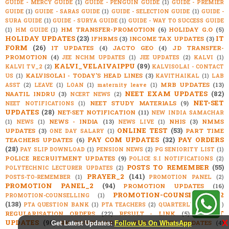
GUIDE - MERCY GUIDE
(1)
GUIDE - PENGUIN GUIDE
(1)
GUIDE - PREMIER
GUIDE
(1)
GUIDE - SARAS GUIDE
(1)
GUIDE - SELECTION GUIDE
(1)
GUIDE -
SURA GUIDE
(1)
GUIDE - SURYA GUIDE
(1)
GUIDE - WAY TO SUCCESS GUIDE
HM TRANSFER-PROMOTION
(6)
HOLIDAY G.O
(5)
(1)
HM GUIDE
(1)
HOLIDAY UPDATES
(23)
IT
IFHRMS
(3)
INCOME TAX UPDATES
(3)
FORM
(26)
IT UPDATES
(4)
JACTO GEO
(4)
JD TRANSFER-
PROMOTION
(4)
JEE NCHM UPDATES
(1)
JEE UPDATES
(2)
KALVI
(1)
KALVI_VELAIVAIPPU
(89)
KALVI TV_2
(2)
KALVISOLAI - CONTACT
KALVISOLAI - TODAY'S HEAD LINES
(3)
US
(1)
KAVITHAIKAL
(1)
LAB
MRB UPDATES
(13)
ASST
(2)
LEAVE
(1)
LOAN
(1)
maternity leave
(1)
NEET EXAM UPDATES
(82)
NAATIL INDRU
(3)
NCERT NEWS
(2)
NET-SET
NEET STUDY MATERIALS
(9)
NEET NOTIFICATIONS
(1)
UPDATES
(28)
NET-SET NOTIFICATION
(11)
NEW INDIA SAMACHAR
NEWS - INDIA
(13)
NHIS
(3)
NMMS
(1)
NEWS
(1)
NEWS LIVE
(1)
ONLINE TEST
(53)
UPDATES
(3)
PART TIME
ONE DAY SALARY
(1)
PAY COM UPDATES
(32)
PAY ORDERS
TEACHERS UPDATES
(6)
(28)
PAY SLIP DOWNLOAD
(1)
PENSION NEWS
(2)
PG SENIORITY LIST
(1)
POLICE RECRUITMENT UPDATES
(9)
POLICE S.I NOTIFICATIONS
(2)
POSTS TO REMEMBER
(55)
POLYTECHNIC LECTURER UPDATES
(2)
PRAYER_2
(141)
POSTS-TO-REMEMBER
(1)
PROMOTION PANEL
(2)
PROMOTION PANEL_2
(94)
PROMOTION UPDATES
(16)
PROMOTION-COUNSELLING_2
PROMOTION-COUNSELLING
(1)
(138)
PTA QUESTION BANK
(1)
PTA TEACHERS
(2)
QUARTERLY EXAM
(1)
RESULT
REGULARISATION ORDERS
(22)
RESULT - LINK
(5)
X
UPDATES
(90)
RH DOWNLOAD
(10)
RRB
(4)
RTE UPDATES
(4)
Get Latest Updates:
Follow Us On WhatsApp