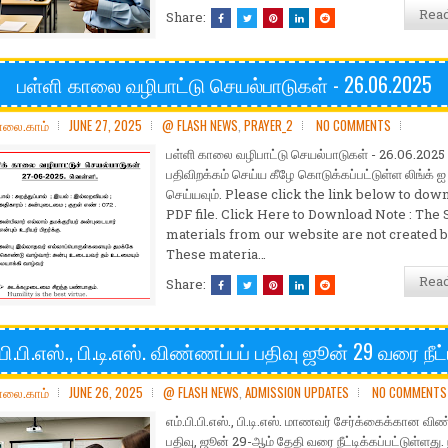
Rea
Share:
பள்ளி காலை வழிபாட்டு செயல்பாடுகள் - 26.06.2025
ோலை.காம்
JUNE 27, 2025
@ FLASH NEWS
,
PRAYER_2
NO COMMENTS
பள்ளி காலை வழிபாட்டு செயல்பாடுகள் - 26.06.2025 
பதிவிறக்கம் செய்ய கீழே கொடுக்கப்பட்டுள்ள லிங்க் ஐ 
செய்யவும். Please click the link below to dow
PDF file. Click Here to Download Note : The 
materials from our website are not created b
These materia…
Rea
Share:
.பி.பி.எஸ்., பி.டி.எஸ். விண்ணப்பப் பதிவு ஜூன் 29 வரை நீட்டி
ோலை.காம்
JUNE 26, 2025
@ FLASH NEWS
,
ADMISSION UPDATES
NO COMMENTS
எம்.பி.பி.எஸ்., பி.டி.எஸ். மாணவர் சேர்க்கைக்கான வி
பதிவு, ஜூன் 29-ஆம் தேதி வரை நீட்டிக்கப்பட்டுள்ளது. 