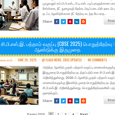
முழுவதும் எம்.பி.பி.எஸ்., பி.டி.எஸ். படிப்புகளுக்கான 
சேர்க்கை, நீட் நுழைவுத் தேர்வு அடிப்படையில் நடைபெ
நடப்பு ஆண்டுக்கான நீட் தேர்வு கடந்த மே மாத…
Rea
Share:
சி.பி.எஸ்.இ. பத்தாம் வகுப்பு (CBSE 2025) பொதுத்தேர்வு :
ஆண்டுக்கு இருமுறை.
ோலை.காம்
JUNE 26, 2025
@ FLASH NEWS
,
CBSE UPDATES
NO COMMENTS
அடுத்த ஆண்டு முதல் பத்தாம் வகுப்பு மாணவர்களுக்க
இருமுறை பொதுத்தேர்வு நடத்தப்படும் என சி.பி.எஸ்.இ
அறிவித்துள்ளது. 2026-ம் ஆண்டு முதல் பத்தாம் வகுப்
மாணவர்களுக்கு இரண்டு முறை பொதுத்தேர்வு நடத்தப
சி.பி.எஸ்.இ. அறிவித்துள்ளது. பொதுத்தேர்வுகளின் பத
குறைக்கும்…
Rea
Share:
Pages (150)
1
2
3
4
Next