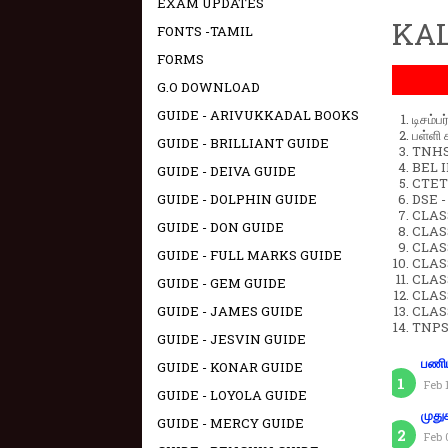
EXAM UPDATES
KAL
FONTS -TAMIL
FORMS
G.O DOWNLOAD
GUIDE - ARIVUKKADAL BOOKS
டிசம்ப
பள்ளி 
GUIDE - BRILLIANT GUIDE
TNHSP
BEL IN
GUIDE - DEIVA GUIDE
CTET 
GUIDE - DOLPHIN GUIDE
DSE -
CLAS
GUIDE - DON GUIDE
CLASS
CLASS
GUIDE - FULL MARKS GUIDE
CLAS
CLAS
GUIDE - GEM GUIDE
CLAS
GUIDE - JAMES GUIDE
CLAS
TNPS
GUIDE - JESVIN GUIDE
பணிய
GUIDE - KONAR GUIDE
Feb 
GUIDE - LOYOLA GUIDE
முது
GUIDE - MERCY GUIDE
Feb 