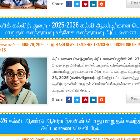
Rea
Share:
்ளிக் கல்வித் துறை - 2025-2026 கல்வி ஆண்டிற்கான ப
மாறுதல் கலந்தாய்வு உத்தேச கலந்தாய்வு அட்டவணை
ோலை.காம்
JUNE 29, 2025
@ FLASH NEWS
,
TEACHERS TRANSFER COUNSELLING UPD
NTS
அட்டவணை (கலந்தாய்வு அட்டவணை):
ஜூன் 26-27,
அனைத்து ஆசிரியர்களின் மாறுதல் விண்ணப்பங்களுக்
மாண்புமிகு முதலமைச்சர் அவர்களால் ஒப்புதல் வழங்கு
28, 2025 (சனிக்கிழமை):
பதிவேற்றப்பட்ட அனைத்து
ஆசிரியர்களின் மாறுதல் விண்ணப்பங்களுக்கான பணி ம
பட்டியல் வெளியிடுதல்…
Rea
Share:
-26 கல்வி ஆண்டு ஆசிரியர்களின் பொது மாறுதல் கலந்த
அட்டவணை வெளியீடு.