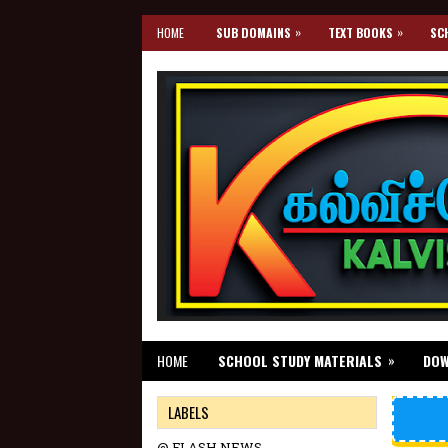
»
»
HOME
SUB DOMAINS
TEXT BOOKS
SC
»
HOME
SCHOOL STUDY MATERIALS
DO
LABELS
@ FLASH NEWS