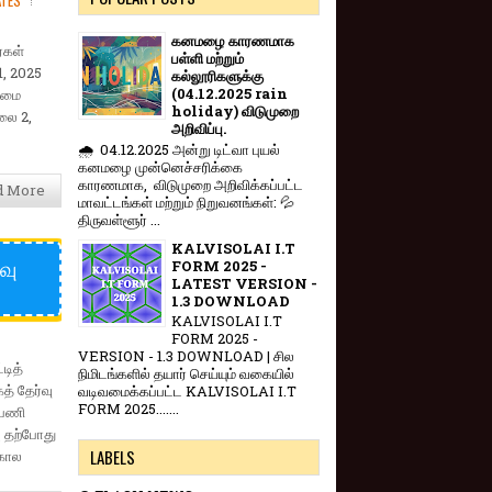
ATES
கனமழை காரணமாக
்கள்
பள்ளி மற்றும்
1, 2025
கல்லூரிகளுக்கு
(04.12.2025 rain
லைமை
holiday) விடுமுறை
ூலை 2,
அறிவிப்பு.
🌧️ 04.12.2025 அன்று டிட்வா புயல்
கனமழை முன்னெச்சரிக்கை
காரணமாக, விடுமுறை அறிவிக்கப்பட்ட
d More
மாவட்டங்கள் மற்றும் நிறுவனங்கள்: 💦
திருவள்ளூர் ...
KALVISOLAI I.T
வு
FORM 2025 -
LATEST VERSION -
1.3 DOWNLOAD
KALVISOLAI I.T
FORM 2025 -
VERSION - 1.3 DOWNLOAD | சில
டித்
நிமிடங்களில் தயார் செய்யும் வகையில்
த் தேர்வு
வடிவமைக்கப்பட்ட KALVISOLAI I.T
FORM 2025.......
 பணி
ு தற்போது
LABELS
டகால