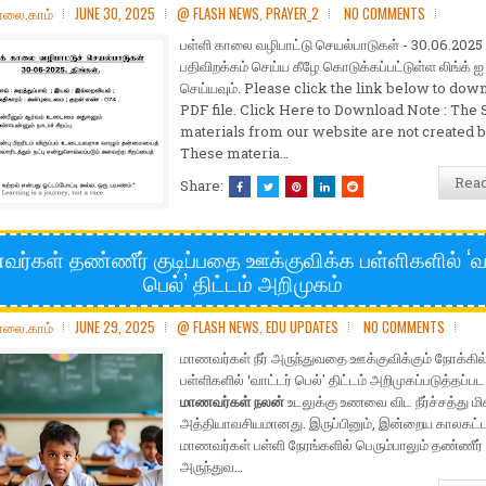
ோலை.காம்
JUNE 30, 2025
@ FLASH NEWS
,
PRAYER_2
NO COMMENTS
பள்ளி காலை வழிபாட்டு செயல்பாடுகள் - 30.06.2025 
பதிவிறக்கம் செய்ய கீழே கொடுக்கப்பட்டுள்ள லிங்க் ஐ 
செய்யவும். Please click the link below to dow
PDF file. Click Here to Download Note : The 
materials from our website are not created b
These materia…
Rea
Share:
ர்கள் தண்ணீர் குடிப்பதை ஊக்குவிக்க பள்ளிகளில் ‘வா
பெல்’ திட்டம் அறிமுகம்
ோலை.காம்
JUNE 29, 2025
@ FLASH NEWS
,
EDU UPDATES
NO COMMENTS
மாணவர்கள் நீர் அருந்துவதை ஊக்குவிக்கும் நோக்கில்
பள்ளிகளில் ‘வாட்டர் பெல்' திட்டம் அறிமுகப்படுத்தப்பட
மாணவர்கள் நலன்
உடலுக்கு உணவை விட நீர்ச்சத்து மி
அத்தியாவசியமானது. இருப்பினும், இன்றைய காலகட்ட
மாணவர்கள் பள்ளி நேரங்களில் பெரும்பாலும் தண்ணீர்
அருந்துவ…