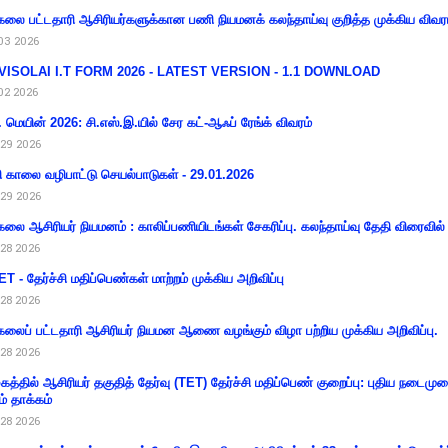
கலை பட்டதாரி ஆசிரியர்களுக்கான பணி நியமனக் கலந்தாய்வு குறித்த முக்கிய விவர
03 2026
VISOLAI I.T FORM 2026 - LATEST VERSION - 1.1 DOWNLOAD
02 2026
 மெயின் 2026: சி.எஸ்.இ.யில் சேர கட்-ஆஃப் ரேங்க் விவரம்
29 2026
ி காலை வழிபாட்டு செயல்பாடுகள் - 29.01.2026
29 2026
கலை ஆசிரியர் நியமனம் : காலிப்பணியிடங்கள் சேகரிப்பு. கலந்தாய்வு தேதி விரைவில் அ
28 2026
T - தேர்ச்சி மதிப்பெண்கள் மாற்றம் முக்கிய அறிவிப்பு
28 2026
கலைப் பட்டதாரி ஆசிரியர் நியமன ஆணை வழங்கும் விழா பற்றிய முக்கிய அறிவிப்பு.
28 2026
கத்தில் ஆசிரியர் தகுதித் தேர்வு (TET) தேர்ச்சி மதிப்பெண் குறைப்பு: புதிய நடைமு
ம் தாக்கம்
28 2026