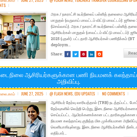
ோலை.காம்
JUNE 27, 2025
@ FLASH NEWS
,
TEACHERS TRANSFER COUNSELLING UPD
NTS
அரசு / நகராட்சி உயர்நிலைப் பள்ளித் தலைமை ஆசிரியர
மாறுதல் (வருவாய் மாவட்டம் விட்டு மாவட்டம்): ஜூலை 
(செவ்வாய்). அரசு / நகராட்சி உயர்நிலைப் பள்ளித் த
ஆசிரியர்கள் மாறுதல் (மாவட்டம் விட்டு மாவட்டம்): ஜ
2025 (புதன்). பட்டதாரி ஆசிரியர்கள் பணிநீக்கம் (BT
deploym…
Rea
Share:
டைநிலை ஆசிரியர்களுக்கான பணி நியமனக் கலந்தாய்
அறிவிப்பு.
ோலை.காம்
JUNE 27, 2025
@ FLASH NEWS
,
EDU UPDATES
NO COMMENTS
ஆசிரியர் தேர்வு வாரியத்தால் (TRB) நடத்தப்பட்ட போட்
தேர்வுகளில் வெற்றி பெற்று, இடைநிலை ஆசிரியர்களாக
செய்யப்பட்ட ஆயிரக்கணக்கான பட்டதாரிகளுக்கான
நியமன கலந்தாய்வு குறித்த மிக முக்கியமான அறிவிப்ப
வெளியாகியுள்ளது. இடைநிலை ஆசிரியர்களின் நீண்
எதிர்பார்…