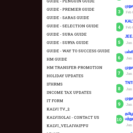
GUIDE - PENGUIN GUIDE
முது
GUIDE - PREMIER GUIDE
Feb 
GUIDE - SARAS GUIDE
KAL
GUIDE - SELECTION GUIDE
Feb 
GUIDE - SURA GUIDE
JEE.
GUIDE - SURYA GUIDE
Jan 
GUIDE - WAY TO SUCCESS GUIDE
பள்ள
Jan 
HM GUIDE
HM TRANSFER-PROMOTION
முது
Jan 
HOLIDAY UPDATES
TNTE
IFHRMS
Jan 
INCOME TAX UPDATES
முது
IT FORM
Jan 
KALVI TV_2
தமிழ
KALVISOLAI - CONTACT US
மற்று
Jan 
KALVI_VELAIVAIPPU