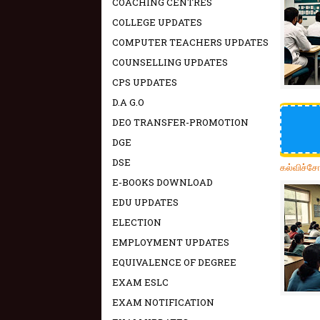
COACHING CENTRES
COLLEGE UPDATES
COMPUTER TEACHERS UPDATES
COUNSELLING UPDATES
CPS UPDATES
D.A G.O
DEO TRANSFER-PROMOTION
DGE
DSE
கல்விச்ச
E-BOOKS DOWNLOAD
EDU UPDATES
ELECTION
EMPLOYMENT UPDATES
EQUIVALENCE OF DEGREE
EXAM ESLC
EXAM NOTIFICATION