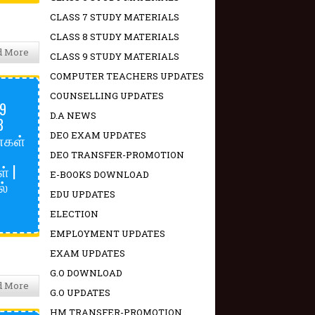
CLASS 7 STUDY MATERIALS
CLASS 8 STUDY MATERIALS
d More
CLASS 9 STUDY MATERIALS
COMPUTER TEACHERS UPDATES
COUNSELLING UPDATES
99
D.A NEWS
8
DEO EXAM UPDATES
்கள்
DEO TRANSFER-PROMOTION
் |
E-BOOKS DOWNLOAD
ல்
EDU UPDATES
ELECTION
EMPLOYMENT UPDATES
EXAM UPDATES
G.O DOWNLOAD
d More
G.O UPDATES
HM TRANSFER-PROMOTION