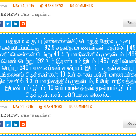
சோலை
MAY 24, 2015
@ FLASH NEWS
NO COMMENTS
R NEWS விரிவாக படியுங்கள்
Rea
பத்தாம் வகுப்பு (எஸ்எஸ்எல்சி) பொதுத் தேர்வு முடிவு
ெளியிடப்பட்டது | 92.9 சதவீத மாணவர்கள் தேர்ச்சி | 4
மதிப்பெண்கள் பெற்று 41 பேர் மாநிலத்தில் முதலிடம் | 49
ப்பெண் பெற்று 192 பேர் இரண்டாம் இடம் | 497 மதிப்பெண
பெற்று 540 மாணவர்கள் மூன்றாம் இடம் | முதல் மூன்று
ங்களைப் பிடித்தவர்கள் 19 பேர் அரசுப் பள்ளி மாணவர்கள
வர்களில் 3 பேர் மாநிலத்தில் முதலிடம், 6 பேர் மாநிலத்தி
இரண்டாம் இடம், 10 பேர் மாநிலத்தில் மூன்றாம் இடம்
பிடித்துள்ளனர். ..விரிவான அலசல்...
சோலை
MAY 21, 2015
@ FLASH NEWS
NO COMMENTS
R NEWS விரிவாக படியுங்கள்
Rea