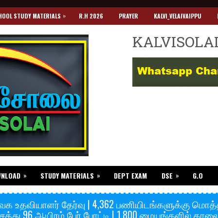
»
HOOL STUDY MATERIALS
R.H 2026
PRAYER
KALVI_VELAIVAIPPU
KALVISOLA
»
»
»
WNLOAD
STUDY MATERIALS
DEPT EXAM
DSE
G.O
க உதவியாளர் தேர்வு | 4,362 பணியிடங்களுக்கு மொத்
்சத்து 96 ஆயிரம் பேர் போட்டி | 1,800 மையங்களில் காலை