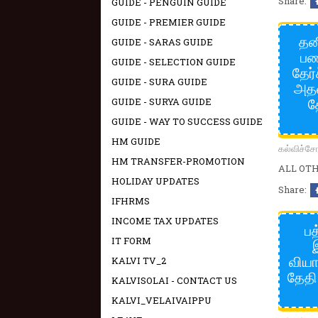
Share:
GUIDE - PENGUIN GUIDE
GUIDE - PREMIER GUIDE
தன
GUIDE - SARAS GUIDE
பண
GUIDE - SELECTION GUIDE
தேர
GUIDE - SURA GUIDE
அதன
த
GUIDE - SURYA GUIDE
GUIDE - WAY TO SUCCESS GUIDE
HM GUIDE
கல்விச்
HM TRANSFER-PROMOTION
ALL OTHE
HOLIDAY UPDATES
Share:
IFHRMS
INCOME TAX UPDATES
பத
IT FORM
இ
வியா
KALVI TV_2
தேதி
KALVISOLAI - CONTACT US
KALVI_VELAIVAIPPU