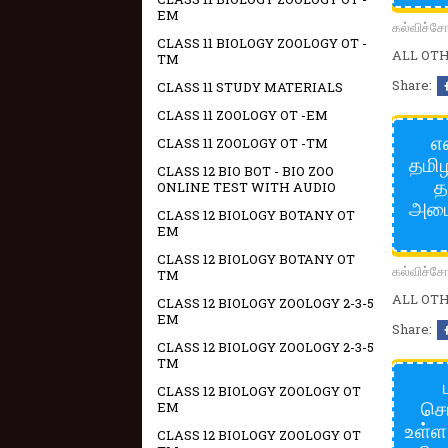
EM
கல்விச்
CLASS 11 BIOLOGY ZOOLOGY OT -
ALL OTHE
TM
Share:
CLASS 11 STUDY MATERIALS
CLASS 11 ZOOLOGY OT -EM
எ
CLASS 11 ZOOLOGY OT -TM
தமிழ
CLASS 12 BIO BOT - BIO ZOO
த
ONLINE TEST WITH AUDIO
அடைந
CLASS 12 BIOLOGY BOTANY OT
EM
CLASS 12 BIOLOGY BOTANY OT
கல்விச்
TM
ALL OTHE
CLASS 12 BIOLOGY ZOOLOGY 2-3-5
EM
Share:
CLASS 12 BIOLOGY ZOOLOGY 2-3-5
TM
CLASS 12 BIOLOGY ZOOLOGY OT
செ
EM
உள்ள
CLASS 12 BIOLOGY ZOOLOGY OT