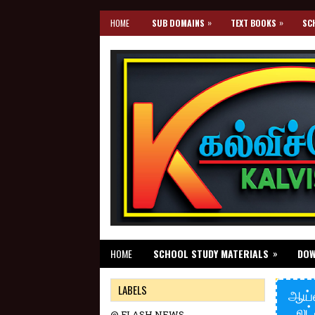
»
»
HOME
SUB DOMAINS
TEXT BOOKS
SC
»
HOME
SCHOOL STUDY MATERIALS
DO
LABELS
ஆய்வ
லட
@ FLASH NEWS