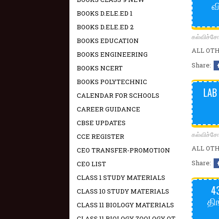
வ
BOOKS D.ELE.ED 1
BOOKS D.ELE.ED 2
கல்விச்
BOOKS EDUCATION
ALL OTHE
BOOKS ENGINEERING
Share:
BOOKS NCERT
BOOKS POLYTECHNIC
LAB
CALENDAR FOR SCHOOLS
CAREER GUIDANCE
CBSE UPDATES
கல்விச்
CCE REGISTER
ALL OTHE
CEO TRANSFER-PROMOTION
Share:
CEO LIST
CLASS 1 STUDY MATERIALS
4
CLASS 10 STUDY MATERIALS
தி
CLASS 11 BIOLOGY MATERIALS
CLASS 11 BIOLOGY ZOOLOGY OT -