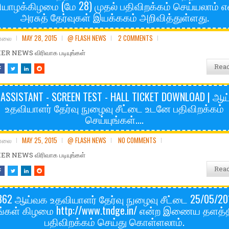
ியாழக்கிழமை (மே 28) முதல் பதிவிறக்கம் செய்யலாம் 
அரசுத் தேர்வுகள் இயக்ககம் அறிவித்துள்ளது.
சோலை
MAY 28, 2015
@ FLASH NEWS
2 COMMENTS
R NEWS விரிவாக படியுங்கள்
Rea
 ASSISTANT - SCREEN TEST - HALL TICKET DOWNLOAD | ஆ
உதவியாளர் தேர்வு நுழைவு சீட்டை உடனே பதிவிறக்கம்
செய்யுங்கள்....
சோலை
MAY 25, 2015
@ FLASH NEWS
NO COMMENTS
R NEWS விரிவாக படியுங்கள்
Rea
362 ஆய்வக உதவியாளர் தேர்வு நுழைவு சீட்டை 25/05/20
ங்கள் கிழமை http://www.tndge.in/ என்ற இணைய தளத்த
பதிவிறக்கம் செய்து கொள்ளலாம்.