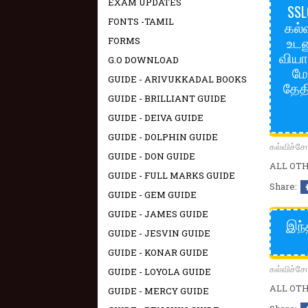
EXAM UPDATES
SSL
FONTS -TAMIL
கல்
உடனு
FORMS
வியா
G.O DOWNLOAD
மே
GUIDE - ARIVUKKADAL BOOKS
தேதி
GUIDE - BRILLIANT GUIDE
GUIDE - DEIVA GUIDE
GUIDE - DOLPHIN GUIDE
கல்விச்
GUIDE - DON GUIDE
ALL OTHE
GUIDE - FULL MARKS GUIDE
Share:
GUIDE - GEM GUIDE
GUIDE - JAMES GUIDE
இந்
GUIDE - JESVIN GUIDE
GUIDE - KONAR GUIDE
கல்விச்
GUIDE - LOYOLA GUIDE
ALL OTHE
GUIDE - MERCY GUIDE