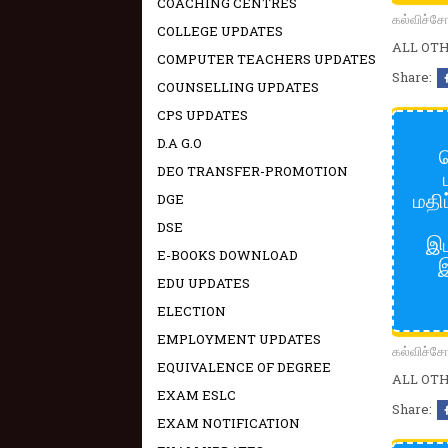
COACHING CENTRES
கல்விச்
COLLEGE UPDATES
ALL OTHE
COMPUTER TEACHERS UPDATES
Share:
COUNSELLING UPDATES
CPS UPDATES
D.A G.O
வ
DEO TRANSFER-PROMOTION
மதி
DGE
DSE
இட
E-BOOKS DOWNLOAD
இ
EDU UPDATES
ELECTION
EMPLOYMENT UPDATES
கல்விச்
EQUIVALENCE OF DEGREE
ALL OTHE
EXAM ESLC
Share:
EXAM NOTIFICATION