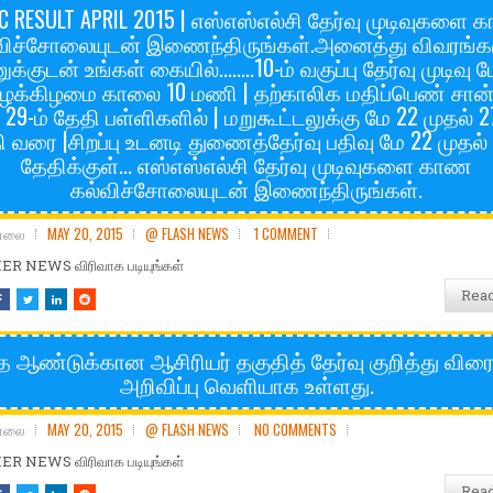
C RESULT APRIL 2015 | எஸ்எஸ்எல்சி தேர்வு முடிவுகளை
விச்சோலையுடன் இணைந்திருங்கள்.அனைத்து விவரங்க
க்குடன் உங்கள் கையில்........10-ம் வகுப்பு தேர்வு முடிவு 
ழக்கிழமை காலை 10 மணி | தற்காலிக மதிப்பெண் சான்
 29-ம் தேதி பள்ளிகளில் | மறுகூட்டலுக்கு மே 22 முதல் 27
 வரை |சிறப்பு உடனடி துணைத்தேர்வு பதிவு மே 22 முதல் 
தேதிக்குள்... எஸ்எஸ்எல்சி தேர்வு முடிவுகளை காண
கல்விச்சோலையுடன் இணைந்திருங்கள்.
சோலை
MAY 20, 2015
@ FLASH NEWS
1 COMMENT
R NEWS விரிவாக படியுங்கள்
Rea
த ஆண்டுக்கான ஆசிரியர் தகுதித் தேர்வு குறித்து விரை
அறிவிப்பு வெளியாக உள்ளது.
சோலை
MAY 20, 2015
@ FLASH NEWS
NO COMMENTS
R NEWS விரிவாக படியுங்கள்
Rea