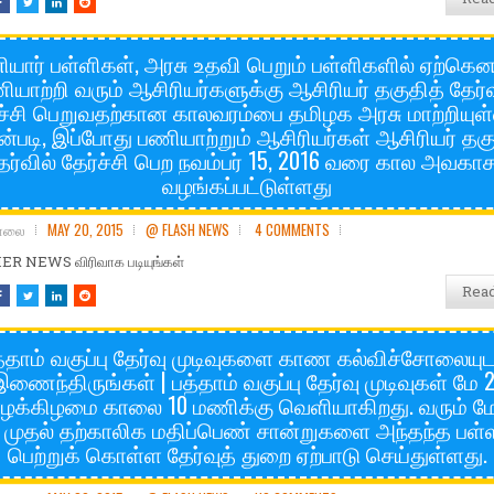
ியார் பள்ளிகள், அரசு உதவி பெறும் பள்ளிகளில் ஏற்கெ
ியாற்றி வரும் ஆசிரியர்களுக்கு ஆசிரியர் தகுதித் தேர்வ
்ச்சி பெறுவதற்கான காலவரம்பை தமிழக அரசு மாற்றியுள்
்படி, இப்போது பணியாற்றும் ஆசிரியர்கள் ஆசிரியர் தகு
ேர்வில் தேர்ச்சி பெற நவம்பர் 15, 2016 வரை கால அவகாச
வழங்கப்பட்டுள்ளது
சோலை
MAY 20, 2015
@ FLASH NEWS
4 COMMENTS
R NEWS விரிவாக படியுங்கள்
Rea
்தாம் வகுப்பு தேர்வு முடிவுகளை காண கல்விச்சோலையு
ணைந்திருங்கள் | பத்தாம் வகுப்பு தேர்வு முடிவுகள் மே 
ழக்கிழமை காலை 10 மணிக்கு வெளியாகிறது. வரும் மே
 முதல் தற்காலிக மதிப்பெண் சான்றுகளை அந்தந்த பள்ள
பெற்றுக் கொள்ள தேர்வுத் துறை ஏற்பாடு செய்துள்ளது.