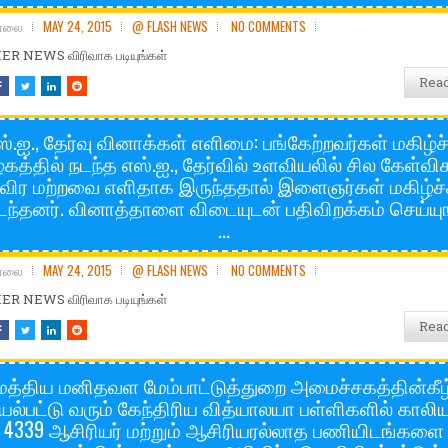
சோலை
MAY 24, 2015
@ FLASH NEWS
NO COMMENTS
R NEWS விரிவாக படியுங்கள்
Rea
ஸ்.ஐ., தேர்வு வினாக்கள் எளிமை: பங்கேற்றவர்கள் மகிழ்ச்
கத்தில் நடந்த எஸ்.ஐ., தேர்வில் உளவியலில் சில கேள்
விர மற்றவை எளிதாக இருந்ததால் இளைஞர்கள் மகிழ்ச்
்தனர். வினாத்தாளை விடையுடன் பதிவிறக்கம் செய்யு
...
சோலை
MAY 24, 2015
@ FLASH NEWS
NO COMMENTS
R NEWS விரிவாக படியுங்கள்
Rea
மத்திய மனிதவள மேம்பாட்டுத்துறை அமைச்சகத்தின்கீழ
யல்பட்டு வரும் கேந்திரிய வித்யாலயா பள்ளிகளில் காலி
 4339 ஆசிரியர் மற்றும் ஆசிரியரல்லாத பணியிடங்களை 