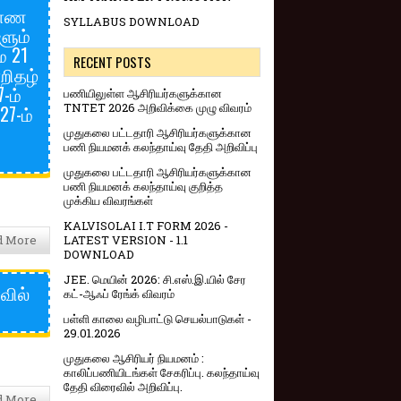
 காண
SYLLABUS DOWNLOAD
ளும்
மே 21
RECENT POSTS
றிதழ்
-ம்
பணியிலுள்ள ஆசிரியர்களுக்கான
TNTET 2026 அறிவிக்கை முழு விவரம்
27-ம்
முதுகலை பட்டதாரி ஆசிரியர்களுக்கான
பணி நியமனக் கலந்தாய்வு தேதி அறிவிப்பு
முதுகலை பட்டதாரி ஆசிரியர்களுக்கான
பணி நியமனக் கலந்தாய்வு குறித்த
முக்கிய விவரங்கள்
KALVISOLAI I.T FORM 2026 -
d More
LATEST VERSION - 1.1
DOWNLOAD
JEE. மெயின் 2026: சி.எஸ்.இ.யில் சேர
வில்
கட்-ஆஃப் ரேங்க் விவரம்
பள்ளி காலை வழிபாட்டு செயல்பாடுகள் -
29.01.2026
முதுகலை ஆசிரியர் நியமனம் :
காலிப்பணியிடங்கள் சேகரிப்பு. கலந்தாய்வு
தேதி விரைவில் அறிவிப்பு.
d More