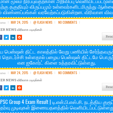
மான மூலம் நிரப்புவதற்கான அறிவிப்பு வெளியிடப்பட்டுள்
ற்கு தகுதியும் விருப்பமும் உள்ளவர்களிடமிருந்து ஆன்ல
் விண்ணப்பங்கள் வரவேற்கப்படுகின்றன. விரிவான விவரம
சோலை
MAY 24, 2015
@ FLASH NEWS
NO COMMENTS
R NEWS விரிவாக படியுங்கள்
Rea
ிய பென்ஷன் திட்ட காலத்தில் வேறு பணியில் சேர்ந்தவருக
 தொடர்ச்சி உள்ளதால் பழைய பென்ஷன் திட்டமே பொருந்
என ஐகோர்ட் கிளை உத்தரவிட்டுள்ளது.
சோலை
MAY 24, 2015
@ FLASH NEWS
NO COMMENTS
R NEWS விரிவாக படியுங்கள்
Rea
PSC Group 4 Exam Result | டி.என்.பி.எஸ்.சி. நடத்திய குரூப
தேர்வு முடிவுகள் இணையதளத்தில் வெளியிடப்பட்டுள்ளது