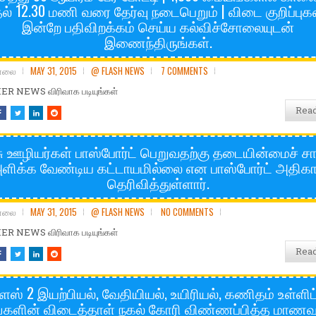
ல் 12.30 மணி வரை தேர்வு நடைபெறும் | விடை குறிப்ப
இன்றே பதிவிறக்கம் செய்ய கல்விச்சோலையுடன்
இணைந்திருங்கள்.
சோலை
MAY 31, 2015
@ FLASH NEWS
7 COMMENTS
R NEWS விரிவாக படியுங்கள்
Rea
ு ஊழியர்கள் பாஸ்போர்ட் பெறுவதற்கு தடையின்மைச் சா
ளிக்க வேண்டிய கட்டாயமில்லை என பாஸ்போர்ட் அதிகா
தெரிவித்துள்ளார்.
சோலை
MAY 31, 2015
@ FLASH NEWS
NO COMMENTS
R NEWS விரிவாக படியுங்கள்
Rea
ிளஸ் 2 இயற்பியல், வேதியியல், உயிரியல், கணிதம் உள்ளிட
்களின் விடைத்தாள் நகல் கோரி விண்ணப்பித்த மாணவ