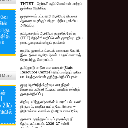
TNTET - தேர்ச்சி மதிப்பெண்கள் மாற்றம்
முக்கிய அறிவிப்பு
னவே
முதுகலைப் பட்டதாரி ஆசிரியர் நியமன
ஆணை வழங்கும் விழா பற்றிய முக்கிய
ில்
அறிவிப்பு.
ளது.
தமிழகத்தில் ஆசிரியர் தகுதித் தேர்வு
தித்
(TET) தேர்ச்சி மதிப்பெண் குறைப்பு: புதிய
ம்
நடைமுறைகள் மற்றும் தாக்கம்
ஊதிய முரண்பாட்டைக் களையக் கோரி,
இடைநிலை ஆசிரியர்கள் 33 நாட்களாகத்
தொடர்ந்து போராட்டம்
தமிழ்நாடு மாநில வள மையம் (State
Resource Centre) திறப்பு மற்றும் புதிய
d More
பாடப்புத்தகங்கள் குறித்த அறிவிப்புகள்.
முழு ஆண்டுத் தேர்வு வரை திறன்
இயக்கப் பயிற்சி நீட்டிப்பு: பள்ளிக் கல்வித்
டன்
துறை அறிவிப்பு
21
சிறப்பு பயிற்றுனர்களின் போராட்டம் : பணி
 29ம்
நிரந்தரம், ஊதிய உயர்வு கோரிக்கை –
ியில்
நிதியில்லை எனக் கூறி அரசு கைவிரிப்பு
துணை மருத்துவப் படிப்புகளுக்கு நீட்
தேர்வு கட்டாயம்: 2026-27 கல்வி