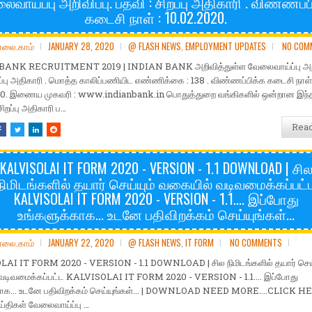
ைவாய்ப்பு அறிவிப்பு. பதவி : சிறப்பு அதிகாரி . விண்ணப்ப
கடைசி நாள் : 10.02.2020.
ோலை.காம்
JANUARY 28, 2020
@ FLASH NEWS
,
EMPLOYMENT UPDATES
NO COM
ANK RECRUITMENT 2019 | INDIAN BANK அறிவித்துள்ள வேலைவாய்ப்பு அறிவ
றப்பு அதிகாரி . மொத்த காலிப்பணியிட எண்ணிக்கை : 138 . விண்ணப்பிக்க கடைசி நாள்
20. இணைய முகவரி : www.indianbank.in பொதுத்துறை வங்கிகளில் ஒன்றான இந்
சிறப்பு அதிகாரி ப…
Rea
KALVISOLAI IT FORM 2020 - VERSION - 1.1 DOWNLOAD | சி
நிமிடங்களில் தயார் செய்யும் வகையில் வடிவமைக்கப்பட்
KALVISOLAI IT FORM 2020 - VERSION - 1.1.... இப்போது
உங்களுக்காக... உடனே பதிவிறக்கம் செய்யுங்கள்...
ோலை.காம்
JANUARY 22, 2020
@ FLASH NEWS
,
IT FORM
NO COMMENTS
AI IT FORM 2020 - VERSION - 1.1 DOWNLOAD | சில நிமிடங்களில் தயார் செய்
வடிவமைக்கப்பட்ட KALVISOLAI IT FORM 2020 - VERSION - 1.1.... இப்போது
காக... உடனே பதிவிறக்கம் செய்யுங்கள்... | DOWNLOAD NEED MORE....CLICK HE
ய்திகள் வேலைவாய்ப்பு …