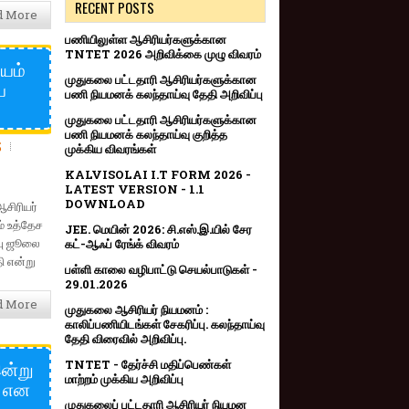
RECENT POSTS
d More
பணியிலுள்ள ஆசிரியர்களுக்கான
TNTET 2026 அறிவிக்கை முழு விவரம்
ியம்
முதுகலை பட்டதாரி ஆசிரியர்களுக்கான
ை
பணி நியமனக் கலந்தாய்வு தேதி அறிவிப்பு
முதுகலை பட்டதாரி ஆசிரியர்களுக்கான
பணி நியமனக் கலந்தாய்வு குறித்த
S
முக்கிய விவரங்கள்
KALVISOLAI I.T FORM 2026 -
LATEST VERSION - 1.1
DOWNLOAD
ஆசிரியர்
் உத்தேச
JEE. மெயின் 2026: சி.எஸ்.இ.யில் சேர
வு ஜூலை
கட்-ஆஃப் ரேங்க் விவரம்
ி என்று
பள்ளி காலை வழிபாட்டு செயல்பாடுகள் -
29.01.2026
d More
முதுகலை ஆசிரியர் நியமனம் :
காலிப்பணியிடங்கள் சேகரிப்பு. கலந்தாய்வு
தேதி விரைவில் அறிவிப்பு.
இன்று
TNTET - தேர்ச்சி மதிப்பெண்கள்
மாற்றம் முக்கிய அறிவிப்பு
் என
முதுகலைப் பட்டதாரி ஆசிரியர் நியமன