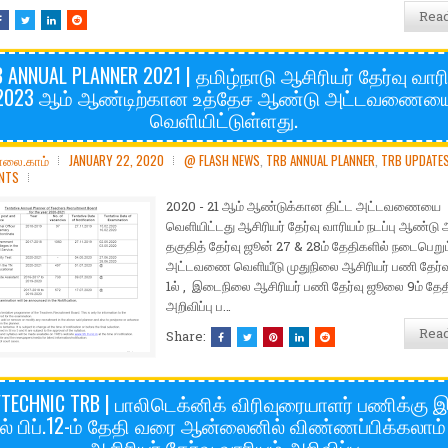
Rea
 ANNUAL PLANNER 2021 | தமிழ்நாடு ஆசிரியர் தேர்வு வார
2023 ஆம் ஆண்டிற்கான உத்தேச ஆண்டு அட்டவணைய
வெளியிட்டுள்ளது.
ோலை.காம்
JANUARY 22, 2020
@ FLASH NEWS
,
TRB ANNUAL PLANNER
,
TRB UPDATE
NTS
2020 - 21 ஆம் ஆண்டுக்கான திட்ட அட்டவணையை
வெளியிட்டது ஆசிரியர் தேர்வு வாரியம் நடப்பு ஆண்டு 
தகுதித் தேர்வு ஜூன் 27 & 28ம் தேதிகளில் நடைபெறும
அட்டவணை வெளியீடு முதுநிலை ஆசிரியர் பணி தேர்
1ல் , இடைநிலை ஆசிரியர் பணி தேர்வு ஜூலை 9ம் தேத
அறிவிப்பு ப…
Rea
Share:
TECHNIC TRB | பாலிடெக்னிக் விரிவுரையாளர் பணிக்கு 
ல் பிப்.12-ம் தேதி வரை ஆன்லைனில் விண்ணப்பிக்கலாம
ஆசிரியர் தேர்வு வாரியம் அறிவிப்பு