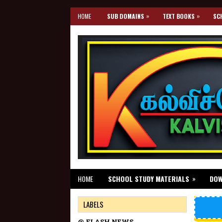
»
»
HOME
SUB DOMAINS
TEXT BOOKS
SC
»
HOME
SCHOOL STUDY MATERIALS
DO
LABELS
@ FLASH NEWS