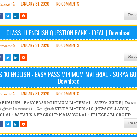
ோலை.காம்
JANUARY 31, 2020
NO COMMENTS
Rea
CLASS 11 ENGLISH QUESTION BANK - IDEAL | Download
ோலை.காம்
JANUARY 31, 2020
NO COMMENTS
Rea
S 10 ENGLISH - EASY PASS MINIMUM MATERIAL - SURYA GUI
Download
ோலை.காம்
JANUARY 31, 2020
NO COMMENTS
0 ENGLISH - EASY PASS MINIMUM MATERIAL - SURYA GUIDE | Down
ெய்திகள் வேலைவாய்ப்பு செய்திகள் STUDY MATERIALS (NEW SYLLABUS)
OLAI - WHAT'S APP GROUP
KALVISOLAI - TELEGRAM GROUP
Rea