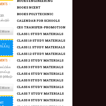
BOOKS ENGINEERING
MENTS
BOOKS NCERT
BOOKS POLYTECHNIC
020.
்படும்
CALENDAR FOR SCHOOLS
CEO TRANSFER-PROMOTION
d More
CLASS 1 STUDY MATERIALS
CLASS 10 STUDY MATERIALS
்ப்பு
CLASS 11 STUDY MATERIALS
CLASS 12 STUDY MATERIALS
MENTS
CLASS 2 STUDY MATERIALS
ப்பிக்க
CLASS 3 STUDY MATERIALS
ாமப்புற
CLASS 4 STUDY MATERIALS
ி (கிரேடு-
CLASS 5 STUDY MATERIALS
CLASS 6 STUDY MATERIALS
d More
CLASS 7 STUDY MATERIALS
்ள
CLASS 8 STUDY MATERIALS