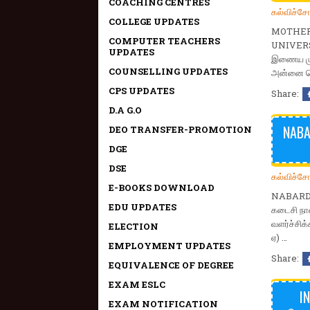
COACHING CENTRES
கல்விச்ச
COLLEGE UPDATES
MOTHER
COMPUTER TEACHERS
UNIVERSIT
UPDATES
இணைய முக
COUNSELLING UPDATES
அன்னை தெ
CPS UPDATES
Share:
D.A G.O
NABA
DEO TRANSFER-PROMOTION
DGE
DSE
கல்விச்ச
E-BOOKS DOWNLOAD
NABARD R
EDU UPDATES
கடைசி நாள
வளர்ச்சிக
ELECTION
ஏ) …
EMPLOYMENT UPDATES
Share:
EQUIVALENCE OF DEGREE
EXAM ESLC
I
EXAM NOTIFICATION