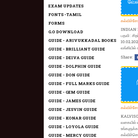
வேல
EXAM UPDATES
FONTS -TAMIL
கல்விச்ச
FORMS
INDIAN B
G.O DOWNLOAD
பதவி : சி
GUIDE - ARIVUKKADAL BOOKS
10.02.20
வங்கியில் 
GUIDE - BRILLIANT GUIDE
Share:
GUIDE - DEIVA GUIDE
GUIDE - DOLPHIN GUIDE
GUIDE - DON GUIDE
GUIDE - FULL MARKS GUIDE
GUIDE - GEM GUIDE
GUIDE - JAMES GUIDE
கல்விச்ச
GUIDE - JESVIN GUIDE
KALVISOL
GUIDE - KONAR GUIDE
வகையில் 
GUIDE - LOYOLA GUIDE
உங்களுக்
கல்விச்செ
GUIDE - MERCY GUIDE