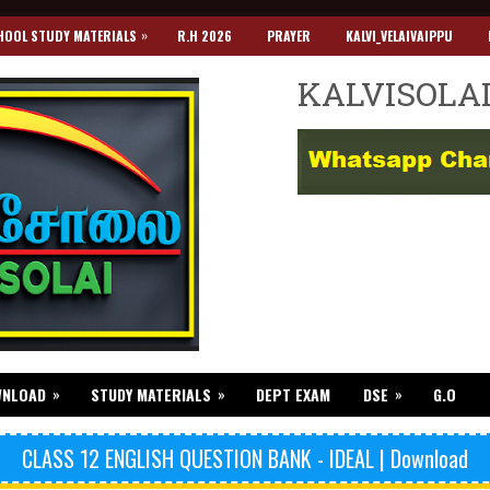
»
HOOL STUDY MATERIALS
R.H 2026
PRAYER
KALVI_VELAIVAIPPU
KALVISOLA
»
»
»
WNLOAD
STUDY MATERIALS
DEPT EXAM
DSE
G.O
CLASS 12 ENGLISH QUESTION BANK - IDEAL | Download