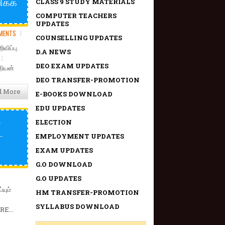
ிக்க
CLASS 9 STUDY MATERIALS
COMPUTER TEACHERS
UPDATES
MENTS
COUNSELLING UPDATES
ிப்பு.
D.A NEWS
 :
DEO EXAM UPDATES
தியன்
DEO TRANSFER-PROMOTION
d More
E-BOOKS DOWNLOAD
EDU UPDATES
ல
ELECTION
ட
EMPLOYMENT UPDATES
EXAM UPDATES
G.O DOWNLOAD
G.O UPDATES
யும்
HM TRANSFER-PROMOTION
SYLLABUS DOWNLOAD
RE...