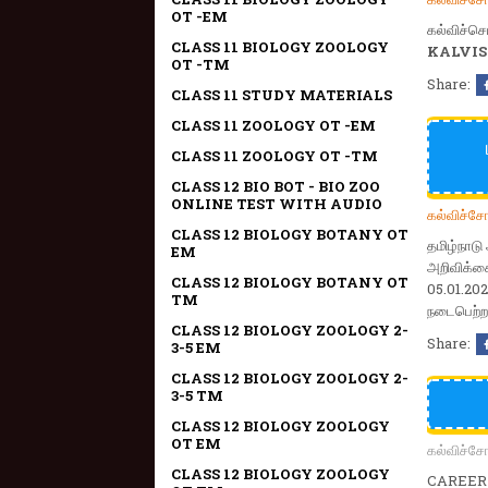
OT -EM
கல்விச்ச
CLASS 11 BIOLOGY ZOOLOGY
KALVIS
OT -TM
Share:
CLASS 11 STUDY MATERIALS
CLASS 11 ZOOLOGY OT -EM
CLASS 11 ZOOLOGY OT -TM
CLASS 12 BIO BOT - BIO ZOO
ONLINE TEST WITH AUDIO
கல்விச்ச
CLASS 12 BIOLOGY BOTANY OT
தமிழ்நாடு
EM
அறிவிக்கை
CLASS 12 BIOLOGY BOTANY OT
05.01.202
TM
நடைபெற்
CLASS 12 BIOLOGY ZOOLOGY 2-
Share:
3-5 EM
CLASS 12 BIOLOGY ZOOLOGY 2-
3-5 TM
CLASS 12 BIOLOGY ZOOLOGY
OT EM
கல்விச்ச
CLASS 12 BIOLOGY ZOOLOGY
CAREER