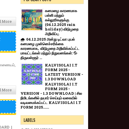
கனமழை காரணமாக
பள்ளி மற்றும்
கல்லூரிகளுக்கு
d More
(04.12.2025 rain
holiday) விடுமுறை
அறிவிப்பு.
்
🌧️ 04.12.2025 அன்று டிட்வா புயல்
கனமழை முன்னெச்சரிக்கை
காரணமாக, விடுமுறை அறிவிக்கப்பட்ட
மாவட்டங்கள் மற்றும் நிறுவனங்கள்: 💦
திருவள்ளூர் ...
்வாணையம்,
KALVISOLAI I.T
FORM 2025 -
LATEST VERSION -
1.3 DOWNLOAD
KALVISOLAI I.T
FORM 2025 -
d More
VERSION - 1.3 DOWNLOAD | சில
நிமிடங்களில் தயார் செய்யும் வகையில்
வடிவமைக்கப்பட்ட KALVISOLAI I.T
FORM 2025.......
LABELS
DARD |