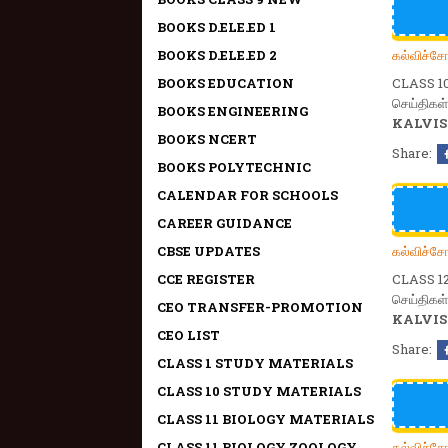
BOOKS D.ELE.ED 1
கல்விச்ச
BOOKS D.ELE.ED 2
BOOKS EDUCATION
CLASS 10
செய்திக
BOOKS ENGINEERING
KALVIS
BOOKS NCERT
Share:
BOOKS POLYTECHNIC
CALENDAR FOR SCHOOLS
CAREER GUIDANCE
கல்விச்ச
CBSE UPDATES
CCE REGISTER
CLASS 12
செய்திக
CEO TRANSFER-PROMOTION
KALVIS
CEO LIST
Share:
CLASS 1 STUDY MATERIALS
CLASS 10 STUDY MATERIALS
CLASS 11 BIOLOGY MATERIALS
கல்விச்ச
CLASS 11 BIOLOGY ZOOLOGY