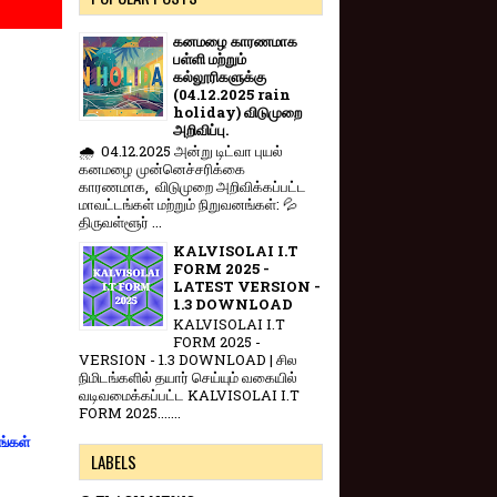
கனமழை காரணமாக
பள்ளி மற்றும்
கல்லூரிகளுக்கு
(04.12.2025 rain
holiday) விடுமுறை
அறிவிப்பு.
🌧️ 04.12.2025 அன்று டிட்வா புயல்
கனமழை முன்னெச்சரிக்கை
காரணமாக, விடுமுறை அறிவிக்கப்பட்ட
மாவட்டங்கள் மற்றும் நிறுவனங்கள்: 💦
திருவள்ளூர் ...
KALVISOLAI I.T
FORM 2025 -
LATEST VERSION -
1.3 DOWNLOAD
KALVISOLAI I.T
FORM 2025 -
VERSION - 1.3 DOWNLOAD | சில
நிமிடங்களில் தயார் செய்யும் வகையில்
வடிவமைக்கப்பட்ட KALVISOLAI I.T
FORM 2025.......
ங்கள்
LABELS