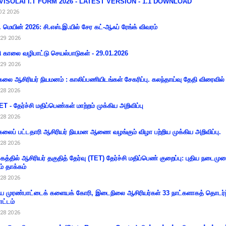
VISOLAI I.T FORM 2026 - LATEST VERSION - 1.1 DOWNLOAD
02 2026
 மெயின் 2026: சி.எஸ்.இ.யில் சேர கட்-ஆஃப் ரேங்க் விவரம்
29 2026
ி காலை வழிபாட்டு செயல்பாடுகள் - 29.01.2026
29 2026
கலை ஆசிரியர் நியமனம் : காலிப்பணியிடங்கள் சேகரிப்பு. கலந்தாய்வு தேதி விரைவில் அ
28 2026
T - தேர்ச்சி மதிப்பெண்கள் மாற்றம் முக்கிய அறிவிப்பு
28 2026
கலைப் பட்டதாரி ஆசிரியர் நியமன ஆணை வழங்கும் விழா பற்றிய முக்கிய அறிவிப்பு.
28 2026
கத்தில் ஆசிரியர் தகுதித் தேர்வு (TET) தேர்ச்சி மதிப்பெண் குறைப்பு: புதிய நடைமு
ம் தாக்கம்
28 2026
 முரண்பாட்டைக் களையக் கோரி, இடைநிலை ஆசிரியர்கள் 33 நாட்களாகத் தொடர்ந
ட்டம்
28 2026