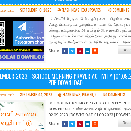
ோலை.காம்
SEPTEMBER 10, 2023
@ FLASH NEWS
,
EDU UPDATES
NO COMMENTS
பள்ளிகளில் 6 முதல் 12-ம் வகுப்பு வரை பயிலும் மாணவ
பொது வினாத்தாள் முறையில் காலாண்டுத் தேர்வு நடத
உள்ளது. தமிழகத்தில் அரசு மற்றும் அரசு உதவிபெறும் ப
பயிலும் மாணவர்களின் கற்றல் நிலை குறித்து பள்ளிக்கல
துறை ஆய்வு மேற்கொண்டது. அப்போது, மாவட்ட அள
Rea
Share:
EMBER 2023 - SCHOOL MORNING PRAYER ACTIVITY (01.09.
PDF DOWNLOAD
ோலை.காம்
SEPTEMBER 04, 2023
@ FLASH NEWS
,
PRAYER_2
NO COMMENTS
SCHOOL MORNING PRAYER ACTIVITY PDF
DOWNLOAD / பள்ளி காலை வழிபாட்டு செயல்பாடுகள
02.09.2023 | DOWNLOAD 01.09.2023 | DOWN
Rea
Share: