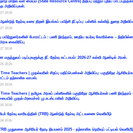
்நாடு மாநில வள மையம் (State Resource Centre) திறப்பு மற்றும் புதிய பாடப்புத்தக
்த அறிவிப்புகள்.
27 2026
 ஆண்டுத் தேர்வு வரை திறன் இயக்கப் பயிற்சி நீட்டிப்பு: பள்ளிக் கல்வித் துறை அறிவிப்ப
27 2026
்பு பயிற்றுனர்களின் போராட்டம் : பணி நிரந்தரம், ஊதிய உயர்வு கோரிக்கை – நிதியில
 அரசு கைவிரிப்பு
27 2026
 மருத்துவப் படிப்புகளுக்கு நீட் தேர்வு கட்டாயம்: 2026-27 கல்வி ஆண்டில் அமல்.
25 2026
 Time Teachers | முதல்வரின் சிறப்பு மதிப்பெண்கள் அறிவிப்பு: பகுதிநேர ஆசிரியர்க
ட்டம் தற்காலிக வாபஸ்.
25 2026
 Time Teachers | தமிழக அரசுப் பள்ளிகளில் பகுதிநேர ஆசிரியர்கள் பணி நிரந்தரம் 
சபையில் முதல்-அமைச்சர் மு.க.ஸ்டாலின் அறிவிப்பு.
25 2026
ியா் தோ்வு வாரியத்தின் (TRB) ஆண்டுத் தோ்வு அட்டவணை வெளியீடு
24 2026
RB முதுகலை ஆசிரியர் நேரடி நியமனம் 2025 - தற்காலிக தெரிவுப் பட்டியல் வெளியீட