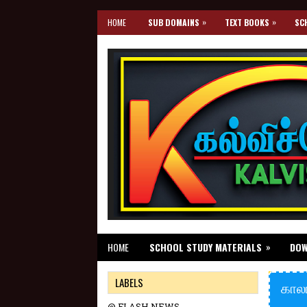
»
»
HOME
SUB DOMAINS
TEXT BOOKS
SC
»
HOME
SCHOOL STUDY MATERIALS
DO
LABELS
காலா
@ FLASH NEWS