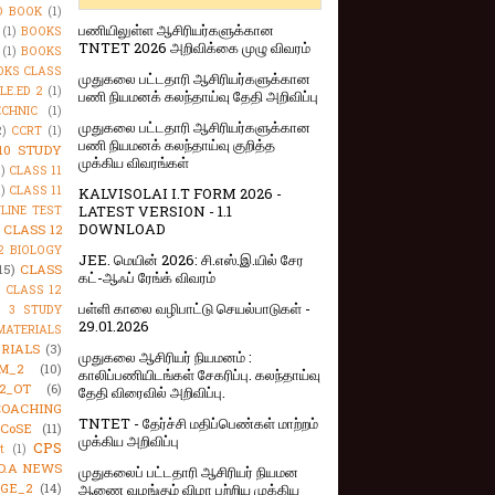
O BOOK
(1)
பணியிலுள்ள ஆசிரியர்களுக்கான
(1)
BOOKS
TNTET 2026 அறிவிக்கை முழு விவரம்
(1)
BOOKS
OKS CLASS
முதுகலை பட்டதாரி ஆசிரியர்களுக்கான
LE.ED 2
(1)
பணி நியமனக் கலந்தாய்வு தேதி அறிவிப்பு
CHNIC
(1)
முதுகலை பட்டதாரி ஆசிரியர்களுக்கான
2)
CCRT
(1)
பணி நியமனக் கலந்தாய்வு குறித்த
10 STUDY
முக்கிய விவரங்கள்
1)
CLASS 11
1)
CLASS 11
KALVISOLAI I.T FORM 2026 -
LATEST VERSION - 1.1
NLINE TEST
DOWNLOAD
CLASS 12
2 BIOLOGY
JEE. மெயின் 2026: சி.எஸ்.இ.யில் சேர
15)
CLASS
கட்-ஆஃப் ரேங்க் விவரம்
)
CLASS 12
பள்ளி காலை வழிபாட்டு செயல்பாடுகள் -
S 3 STUDY
29.01.2026
MATERIALS
RIALS
(3)
முதுகலை ஆசிரியர் நியமனம் :
M_2
(10)
காலிப்பணியிடங்கள் சேகரிப்பு. கலந்தாய்வு
2_OT
(6)
தேதி விரைவில் அறிவிப்பு.
COACHING
TNTET - தேர்ச்சி மதிப்பெண்கள் மாற்றம்
CoSE
(11)
முக்கிய அறிவிப்பு
CPS
t
(1)
D.A NEWS
முதுகலைப் பட்டதாரி ஆசிரியர் நியமன
GE_2
(14)
ஆணை வழங்கும் விழா பற்றிய முக்கிய