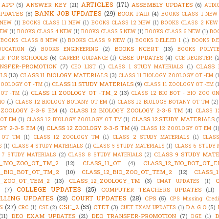
ARTICLES
(171)
 APP
(5)
ANSWER KEY
(21)
ASSEMBLY UPDATES
(6)
AUDI
BANK JOB UPDATES
(29)
PDATES
(8)
BOOK FAIR
(4)
BOOKS CLASS 1 NEW
 NEW
(1)
BOOKS CLASS 11 NEW
(1)
BOOKS CLASS 12 NEW
(1)
BOOKS CLASS 2 NEW
NEW
(1)
BOOKS CLASS 4 NEW
(1)
BOOKS CLASS 5 NEW
(1)
BOOKS CLASS 6 NEW
(1)
BO
BOOKS CLASS 8 NEW
(1)
BOOKS CLASS 9 NEW
(1)
BOOKS D.ELE.ED 1
(1)
BOOKS D.E
BOOKS NCERT
(13)
DUCATION
(2)
BOOKS ENGINEERING
(2)
BOOKS POLYTE
R FOR SCHOOLS
(6)
CBSE UPDATES
(4)
CAREER GUIDANCE
(1)
CCE REGISTER
(
NSFER-PROMOTION
(7)
CLASS 
CEO LIST
(1)
CLASS 1 STUDY MATERIALS
(1)
LS
(13)
CLASS 11 BIOLOGY MATERIALS
(3)
CLASS 11 BIOLOGY ZOOLOGY OT -EM
(
CLASS 11 STUDY MATERIALS
(9)
ZOOLOGY OT -TM
(1)
CLASS 11 ZOOLOGY OT -EM
(
CLASS 11 ZOOLOGY OT -TM_2
(13)
OT -TM
(1)
CLASS 12 BIO BOT - BIO ZOO O
IO
(1)
CLASS 12 BIOLOGY BOTANY OT EM
(1)
CLASS 12 BIOLOGY BOTANY OT TM
(2)
 ZOOLOGY 2-3-5 EM
(4)
CLASS 12 BIOLOGY ZOOLOGY 2-3-5 TM
(4)
CLASS 1
CLASS 12 STUDY MATERIALS
(
OT EM
(1)
CLASS 12 BIOLOGY ZOOLOGY OT TM
(1)
GY 2-3-5 EM
(4)
CLASS 12 ZOOLOGY 2-3-5 TM
(4)
CLASS 12 ZOOLOGY OT EM
(1
 OT TM
(1)
CLASS 12 ZOOLOGY TM
(1)
CLASS 2 STUDY MATERIALS
(1)
CLAS
S
(1)
CLASS 4 STUDY MATERIALS
(1)
CLASS 5 STUDY MATERIALS
(1)
CLASS 6 STUDY 
CLASS 9 STUDY MATE
 7 STUDY MATERIALS
(2)
CLASS 8 STUDY MATERIALS
(2)
1_BIO_ZOO_OT_TM_2
(12)
CLASS_11_OT
(4)
CLASS_12_BIO_BOT_OT_E
2_BIO_BOT_OT_TM_2
(10)
CLASS_12_BIO_ZOO_OT_TEM_2
(12)
CLASS_1
2_ZOO_OT_TEM_2
(13)
CLASS_12_ZOOLOGY_TM
(3)
CMAT UPDATES
(1)
COLLEGE UPDATES
(25)
(7)
COMPUTER TEACHERS UPDATES
(11)
LLING UPDATES
(28)
COURT UPDATES
(28)
CPS
(5)
CPS Missing Credi
S
(27)
CSE_2
(55)
CTET
(3)
D.A G.O
(5)
CRC
(1)
CSE
(2)
CUET EXAM UPDATES
(1)
(11)
DEO EXAM UPDATES
(21)
DEO TRANSFER-PROMOTION
(7)
D
DGE
(1)