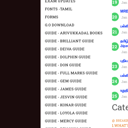
EXAM UPDATES
Jan 
FONTS -TAMIL
MRB 
FORMS
Jan 
G.O DOWNLOAD
பள்ள
Jan 
GUIDE - ARIVUKKADAL BOOKS
GUIDE - BRILLIANT GUIDE
தமிழ
அரச
GUIDE - DEIVA GUIDE
Jan 
GUIDE - DOLPHIN GUIDE
புதி
GUIDE - DON GUIDE
Jan 
GUIDE - FULL MARKS GUIDE
பள்ள
GUIDE - GEM GUIDE
Jan 
GUIDE - JAMES GUIDE
உறுத
GUIDE - JESVIN GUIDE
Jan 
Cat
GUIDE - KONAR GUIDE
GUIDE - LOYOLA GUIDE
GUIDE - MERCY GUIDE
@ BREAKI
1.WHAT