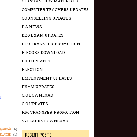
CLASS 9 STUDY MATERIALS
COMPUTER TEACHERS UPDATES
COUNSELLING UPDATES
D.A NEWS
DEO EXAM UPDATES
DEO TRANSFER-PROMOTION
E-BOOKS DOWNLOAD
EDU UPDATES
ELECTION
EMPLOYMENT UPDATES
EXAM UPDATES
G.O DOWNLOAD
ு
G.O UPDATES
HM TRANSFER-PROMOTION
SYLLABUS DOWNLOAD
துளிகள்
(4)
RECENT POSTS
ELATED
(1)