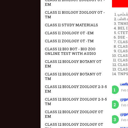
EM
CLASS 11 BIOLOGY ZOOLOGY OT -
டிசம்ப
TM
பள்ளி 
TNHSP
CLASS 11 STUDY MATERIALS
BEL IN
CTET 
CLASS 11 ZOOLOGY OT -EM
DSE -
CLASS 11 ZOOLOGY OT -TM
CLAS
CLASS
CLASS 12 BIO BOT - BIO ZOO
CLASS
ONLINE TEST WITH AUDIO
CLAS
CLAS
CLASS 12 BIOLOGY BOTANY OT
CLAS
EM
CLAS
TNPS
CLASS 12 BIOLOGY BOTANY OT
TM
பணிய
CLASS 12 BIOLOGY ZOOLOGY 2-3-5
Feb 
EM
CLASS 12 BIOLOGY ZOOLOGY 2-3-5
முது
TM
Feb 
CLASS 12 BIOLOGY ZOOLOGY OT
முது
EM
Feb 
CLASS 12 BIOLOGY ZOOLOGY OT