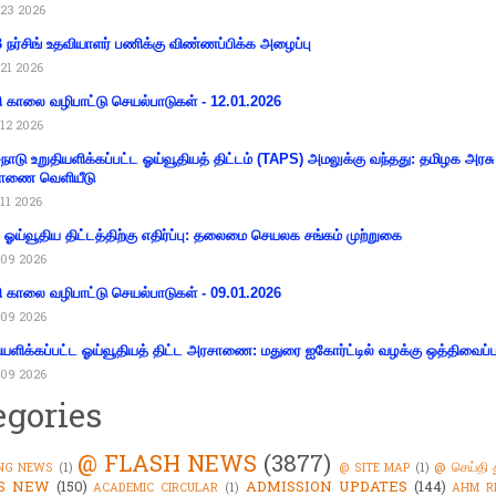
23 2026
நர்சிங் உதவியாளர் பணிக்கு விண்ணப்பிக்க அழைப்பு
21 2026
ி காலை வழிபாட்டு செயல்பாடுகள் - 12.01.2026
12 2026
்நாடு உறுதியளிக்கப்பட்ட ஓய்வூதியத் திட்டம் (TAPS) அமலுக்கு வந்தது: தமிழக அரசு
ாணை வெளியீடு
11 2026
ய ஓய்வூதிய திட்டத்திற்கு எதிர்ப்பு: தலைமை செயலக சங்கம் முற்றுகை
09 2026
ி காலை வழிபாட்டு செயல்பாடுகள் - 09.01.2026
09 2026
ியளிக்கப்பட்ட ஓய்வூதியத் திட்ட அரசாணை: மதுரை ஐகோர்ட்டில் வழக்கு ஒத்திவைப்ப
09 2026
egories
@ FLASH NEWS
(3877)
@ செய்தி 
NG NEWS
(1)
@ SITE MAP
(1)
'S NEW
(150)
ADMISSION UPDATES
(144)
ACADEMIC CIRCULAR
(1)
AHM R