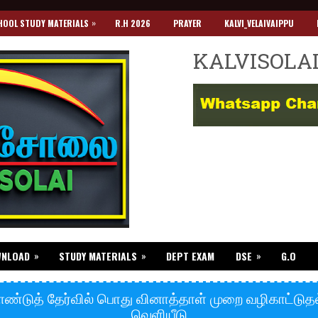
»
HOOL STUDY MATERIALS
R.H 2026
PRAYER
KALVI_VELAIVAIPPU
KALVISOLA
»
»
»
WNLOAD
STUDY MATERIALS
DEPT EXAM
DSE
G.O
ண்டுத் தேர்வில் பொது வினாத்தாள் முறை வழிகாட்டுத
வெளியீடு