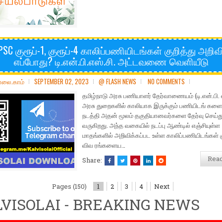
PSC குரூப்-1, குரூப்-4 காலிப்பணியிடங்கள் குறித்து அறிவிப
எப்போது? டி.என்.பி.எஸ்.சி. அட்டவணை வெளியீடு
ோலை.காம்
SEPTEMBER 02, 2023
@ FLASH NEWS
NO COMMENTS
தமிழ்நாடு அரசு பணியாளர் தேர்வாணையம் (டி.என்.பி. எ
அரசு துறைகளில் காலியாக இருக்கும் பணியிடங் களை 
நடத்தி அதன் மூலம் தகுதியானவர்களை தேர்வு செய்த
வருகிறது. அந்த வகையில் நடப்பு ஆண்டில் எஞ்சியுள்ள
மாதங்களில் அறிவிக்கப்பட உள்ள காலிப்பணியிடங்கள் க
விவ ரங்களைய…
Rea
Share:
Pages (150)
1
2
3
4
Next
VISOLAI - BREAKING NEWS