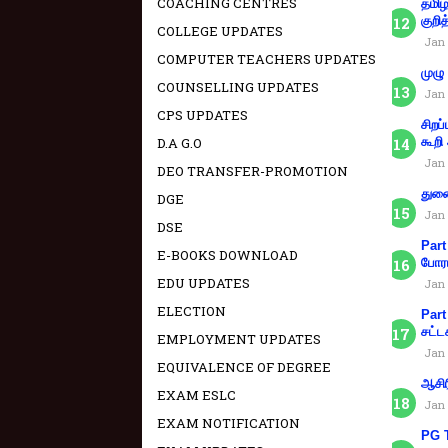
COACHING CENTRES
தமிழ
குறித
COLLEGE UPDATES
Jan 
COMPUTER TEACHERS UPDATES
முழு
COUNSELLING UPDATES
Jan 
CPS UPDATES
சிறப
D.A G.O
கூறி
Jan 
DEO TRANSFER-PROMOTION
துணை
DGE
Jan 
DSE
Part
E-BOOKS DOWNLOAD
போரா
EDU UPDATES
Jan 
ELECTION
Part
சட்ட
EMPLOYMENT UPDATES
Jan 
EQUIVALENCE OF DEGREE
ஆசிர
EXAM ESLC
Jan 
EXAM NOTIFICATION
PG T