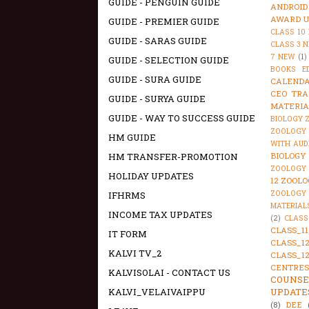
GUIDE - PENGUIN GUIDE
ANDROID
AWARD U
GUIDE - PREMIER GUIDE
CLASS 10
GUIDE - SARAS GUIDE
CLASS 3 
7 NEW
(1)
GUIDE - SELECTION GUIDE
BOOKS E
GUIDE - SURA GUIDE
CALENDA
CEO TRA
GUIDE - SURYA GUIDE
MATERIA
GUIDE - WAY TO SUCCESS GUIDE
BIOLOGY 
ZOOLOGY 
HM GUIDE
WITH AUD
HM TRANSFER-PROMOTION
BIOLOGY
ZOOLOGY 
HOLIDAY UPDATES
12 ZOOLO
ZOOLOGY
IFHRMS
MATERIAL
INCOME TAX UPDATES
(2)
CLASS
CLASS_1
IT FORM
CLASS_1
KALVI TV_2
CLASS_1
CENTRES
KALVISOLAI - CONTACT US
COUNSE
KALVI_VELAIVAIPPU
UPDATE
(8)
DEE