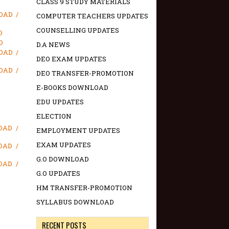
CLASS 9 STUDY MATERIALS
OAD /
COMPUTER TEACHERS UPDATES
COUNSELLING UPDATES
D
D
D.A NEWS
OAD /
DEO EXAM UPDATES
OAD /
DEO TRANSFER-PROMOTION
E-BOOKS DOWNLOAD
EDU UPDATES
ELECTION
OAD /
EMPLOYMENT UPDATES
EXAM UPDATES
OAD /
G.O DOWNLOAD
OAD /
G.O UPDATES
HM TRANSFER-PROMOTION
D
SYLLABUS DOWNLOAD
D
D
RECENT POSTS