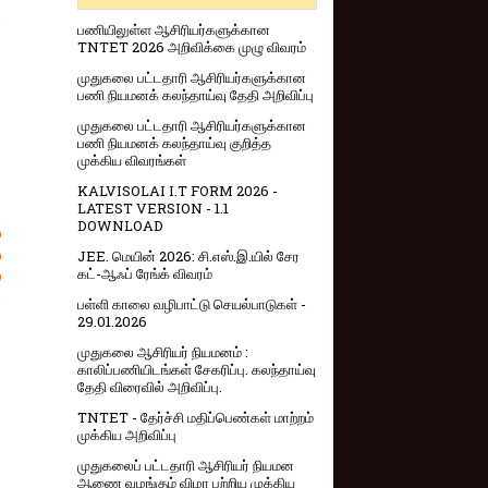
D
பணியிலுள்ள ஆசிரியர்களுக்கான
TNTET 2026 அறிவிக்கை முழு விவரம்
முதுகலை பட்டதாரி ஆசிரியர்களுக்கான
பணி நியமனக் கலந்தாய்வு தேதி அறிவிப்பு
முதுகலை பட்டதாரி ஆசிரியர்களுக்கான
பணி நியமனக் கலந்தாய்வு குறித்த
முக்கிய விவரங்கள்
KALVISOLAI I.T FORM 2026 -
LATEST VERSION - 1.1
.
DOWNLOAD
D
D
JEE. மெயின் 2026: சி.எஸ்.இ.யில் சேர
கட்-ஆஃப் ரேங்க் விவரம்
D
D
பள்ளி காலை வழிபாட்டு செயல்பாடுகள் -
29.01.2026
முதுகலை ஆசிரியர் நியமனம் :
காலிப்பணியிடங்கள் சேகரிப்பு. கலந்தாய்வு
தேதி விரைவில் அறிவிப்பு.
TNTET - தேர்ச்சி மதிப்பெண்கள் மாற்றம்
முக்கிய அறிவிப்பு
முதுகலைப் பட்டதாரி ஆசிரியர் நியமன
ஆணை வழங்கும் விழா பற்றிய முக்கிய