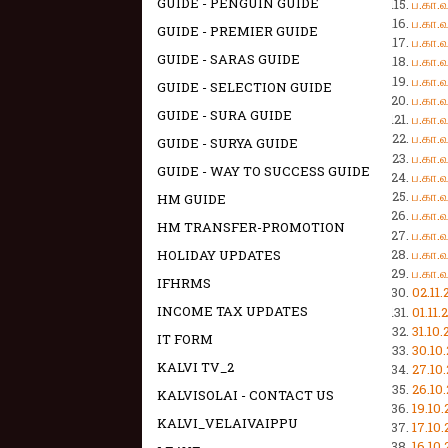
GUIDE - PENGUIN GUIDE
ப.கா
ப.கா
GUIDE - PREMIER GUIDE
ப.கா
GUIDE - SARAS GUIDE
ப.கா
ப.கா
GUIDE - SELECTION GUIDE
ப.கா
GUIDE - SURA GUIDE
ப.கா
ப.கா
GUIDE - SURYA GUIDE
ப.கா
GUIDE - WAY TO SUCCESS GUIDE
ப.கா
ப.கா
HM GUIDE
ப.கா
HM TRANSFER-PROMOTION
ப.கா
ப.கா
HOLIDAY UPDATES
ப.கா
IFHRMS
02.1
INCOME TAX UPDATES
01.1
31.1
IT FORM
30.1
KALVI TV_2
27.1
26.1
KALVISOLAI - CONTACT US
19.1
KALVI_VELAIVAIPPU
17.1
16.1