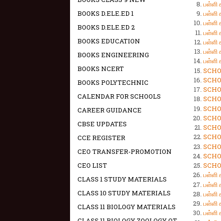
பள்ளி 
BOOKS D.ELE.ED 1
பள்ளி 
பள்ளி 
BOOKS D.ELE.ED 2
பள்ளி 
BOOKS EDUCATION
பள்ளி 
பள்ளி 
BOOKS ENGINEERING
பள்ளி 
BOOKS NCERT
SCHOO
SCHOO
BOOKS POLYTECHNIC
SCHOO
CALENDAR FOR SCHOOLS
SCHOO
SCHOO
CAREER GUIDANCE
SCHOO
CBSE UPDATES
SCHOO
SCHOO
CCE REGISTER
SCHOO
CEO TRANSFER-PROMOTION
SCHOO
CEO LIST
SCHOO
பள்ளி
CLASS 1 STUDY MATERIALS
பள்ளி 
CLASS 10 STUDY MATERIALS
பள்ளி
பள்ளி
CLASS 11 BIOLOGY MATERIALS
பள்ளி
CLASS 11 BIOLOGY ZOOLOGY OT -