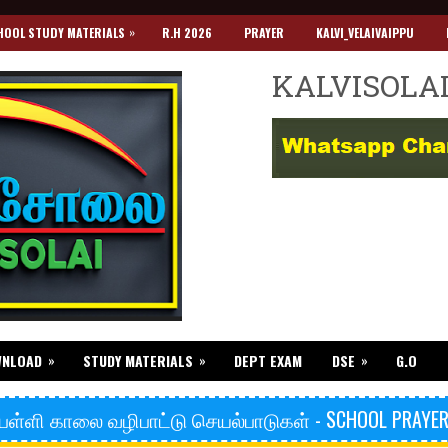
»
HOOL STUDY MATERIALS
R.H 2026
PRAYER
KALVI_VELAIVAIPPU
KALVISOLA
»
»
»
WNLOAD
STUDY MATERIALS
DEPT EXAM
DSE
G.O
பள்ளி காலை வழிபாட்டு செயல்பாடுகள் - SCHOOL PRAYE