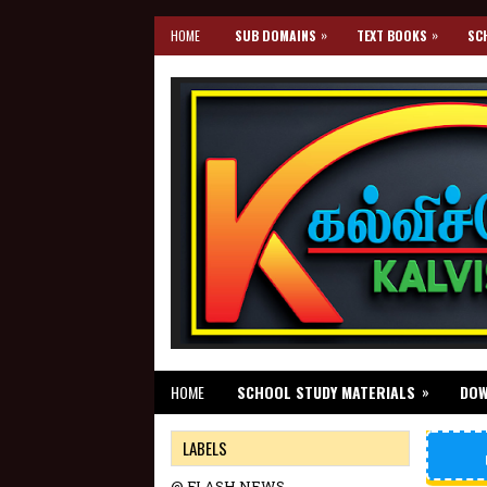
»
»
HOME
SUB DOMAINS
TEXT BOOKS
SC
»
HOME
SCHOOL STUDY MATERIALS
DO
LABELS
@ FLASH NEWS