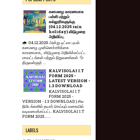
கனமழை காரணமாக
பள்ளி மற்றும்
கல்லூரிகளுக்கு
(04.12.2025 rain
holiday) விடுமுறை
அறிவிப்பு.
🌧️ 04.12.2025 அன்று டிட்வா புயல்
கனமழை முன்னெச்சரிக்கை
காரணமாக, விடுமுறை அறிவிக்கப்பட்ட
மாவட்டங்கள் மற்றும் நிறுவனங்கள்: 💦
திருவள்ளூர் ...
KALVISOLAI I.T
FORM 2025 -
LATEST VERSION -
1.3 DOWNLOAD
KALVISOLAI I.T
FORM 2025 -
VERSION - 1.3 DOWNLOAD | சில
நிமிடங்களில் தயார் செய்யும் வகையில்
வடிவமைக்கப்பட்ட KALVISOLAI I.T
FORM 2025.......
LABELS