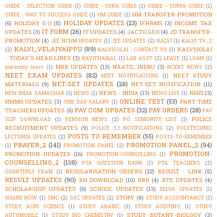
GUIDE - SELECTION GUIDE
(1)
GUIDE - SURA GUIDE
(1)
GUIDE - SURYA GUIDE
(1)
HM TRANSFER-PROMOTION
GUIDE - WAY TO SUCCESS GUIDE
(1)
HM GUIDE
(1)
HOLIDAY UPDATES
(23)
(6)
HOLIDAY G.O
(5)
IFHRMS
(3)
INCOME TAX
IT FORM
(26)
UPDATES
(3)
IT UPDATES
(4)
JACTO GEO
(4)
JD TRANSFER-
PROMOTION
(4)
JEE NCHM UPDATES
(1)
JEE UPDATES
(2)
KALVI
(1)
KALVI TV_2
KALVI_VELAIVAIPPU
(89)
KALVISOLAI
(2)
KALVISOLAI - CONTACT US
(1)
- TODAY'S HEAD LINES
(3)
KAVITHAIKAL
(1)
LAB ASST
(2)
LEAVE
(1)
LOAN
(1)
MRB UPDATES
(13)
NAATIL INDRU
(3)
maternity leave
(1)
NCERT NEWS
(2)
NEET EXAM UPDATES
(82)
NEET STUDY
NEET NOTIFICATIONS
(1)
NET-SET UPDATES
(28)
MATERIALS
(9)
NET-SET NOTIFICATION
(11)
NEWS - INDIA
(13)
NHIS
(3)
NEW INDIA SAMACHAR
(1)
NEWS
(1)
NEWS LIVE
(1)
ONLINE TEST
(53)
NMMS UPDATES
(3)
PART TIME
ONE DAY SALARY
(1)
PAY COM UPDATES
(32)
PAY ORDERS
(28)
TEACHERS UPDATES
(6)
PAY
POLICE
SLIP DOWNLOAD
(1)
PENSION NEWS
(2)
PG SENIORITY LIST
(1)
RECRUITMENT UPDATES
(9)
POLICE S.I NOTIFICATIONS
(2)
POLYTECHNIC
POSTS TO REMEMBER
(55)
LECTURER UPDATES
(2)
POSTS-TO-REMEMBER
PRAYER_2
(141)
PROMOTION PANEL_2
(94)
(1)
PROMOTION PANEL
(2)
PROMOTION-
PROMOTION UPDATES
(16)
PROMOTION-COUNSELLING
(1)
COUNSELLING_2
(138)
PTA QUESTION BANK
(1)
PTA TEACHERS
(2)
REGULARISATION ORDERS
(22)
RESULT - LINK
(5)
QUARTERLY EXAM
(1)
RESULT UPDATES
(90)
RH DOWNLOAD
(10)
RRB
(4)
RTE UPDATES
(4)
SCHOLARSHIP UPDATES
(6)
SCHOOL UPDATES
(13)
SELVA UPDATES
(1)
STORY
(8)
SHARE NOW
(1)
SMC
(2)
SSC UPDATES
(2)
STUDY ACCOUNTANCY
(1)
STUDY AGRI SCIENCE
(1)
STUDY ARABIC
(1)
STUDY AUDITING
(1)
STUDY
STUDY BOTANY-BIOLOGY
(3)
AUTOMOBILE
(1)
STUDY BIO CHEMISTRY
(1)