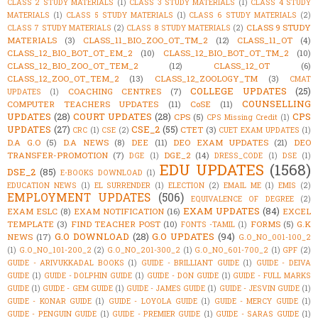
CLASS 2 STUDY MATERIALS
(1)
CLASS 3 STUDY MATERIALS
(1)
CLASS 4 STUDY
MATERIALS
(1)
CLASS 5 STUDY MATERIALS
(1)
CLASS 6 STUDY MATERIALS
(2)
CLASS 9 STUDY
CLASS 7 STUDY MATERIALS
(2)
CLASS 8 STUDY MATERIALS
(2)
MATERIALS
(3)
CLASS_11_BIO_ZOO_OT_TM_2
(12)
CLASS_11_OT
(4)
CLASS_12_BIO_BOT_OT_EM_2
(10)
CLASS_12_BIO_BOT_OT_TM_2
(10)
CLASS_12_BIO_ZOO_OT_TEM_2
(12)
CLASS_12_OT
(6)
CLASS_12_ZOO_OT_TEM_2
(13)
CLASS_12_ZOOLOGY_TM
(3)
CMAT
COLLEGE UPDATES
(25)
COACHING CENTRES
(7)
UPDATES
(1)
COUNSELLING
COMPUTER TEACHERS UPDATES
(11)
CoSE
(11)
UPDATES
(28)
COURT UPDATES
(28)
CPS
CPS
(5)
CPS Missing Credit
(1)
UPDATES
(27)
CSE_2
(55)
CTET
(3)
CRC
(1)
CSE
(2)
CUET EXAM UPDATES
(1)
D.A G.O
(5)
D.A NEWS
(8)
DEE
(11)
DEO EXAM UPDATES
(21)
DEO
TRANSFER-PROMOTION
(7)
DGE_2
(14)
DGE
(1)
DRESS_CODE
(1)
DSE
(1)
EDU UPDATES
(1568)
DSE_2
(85)
E-BOOKS DOWNLOAD
(1)
EDUCATION NEWS
(1)
EL SURRENDER
(1)
ELECTION
(2)
EMAIL ME
(1)
EMIS
(2)
EMPLOYMENT UPDATES
(506)
EQUIVALENCE OF DEGREE
(2)
EXAM UPDATES
(84)
EXAM ESLC
(8)
EXAM NOTIFICATION
(16)
EXCEL
TEMPLATE
(3)
FIND TEACHER POST
(10)
FORMS
(5)
G.K
FONTS -TAMIL
(1)
G.O DOWNLOAD
(28)
G.O UPDATES
(94)
NEWS
(17)
G.O_NO_001-100_2
(1)
G.O_NO_101-200_2
(2)
G.O_NO_201-300_2
(1)
G.O_NO_601-700_2
(1)
GPF
(2)
GUIDE - ARIVUKKADAL BOOKS
(1)
GUIDE - BRILLIANT GUIDE
(1)
GUIDE - DEIVA
GUIDE
(1)
GUIDE - DOLPHIN GUIDE
(1)
GUIDE - DON GUIDE
(1)
GUIDE - FULL MARKS
GUIDE
(1)
GUIDE - GEM GUIDE
(1)
GUIDE - JAMES GUIDE
(1)
GUIDE - JESVIN GUIDE
(1)
GUIDE - KONAR GUIDE
(1)
GUIDE - LOYOLA GUIDE
(1)
GUIDE - MERCY GUIDE
(1)
GUIDE - PENGUIN GUIDE
(1)
GUIDE - PREMIER GUIDE
(1)
GUIDE - SARAS GUIDE
(1)