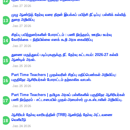
Jan 27 2026
முழு ஆண்டுத் தேர்வு வரை திறன் இயக்கப் பயிற்சி நீட்டிப்பு: பள்ளிக் கல்வித்
துறை அறிவிப்பு
Jan 27 2026
சிறப்பு பயிற்றுனர்களின் போராட்டம் : பணி நிரந்தரம், ஊதிய உயர்வு
கோரிக்கை – நிதியில்லை எனக் கூறி அரசு கைவிரிப்பு
Jan 27 2026
துணை மருத்துவப் படிப்புகளுக்கு நீட் தேர்வு கட்டாயம்: 2026-27 கல்வி
ஆண்டில் அமல்.
Jan 25 2026
Part Time Teachers | முதல்வரின் சிறப்பு மதிப்பெண்கள் அறிவிப்பு:
பகுதிநேர ஆசிரியர்கள் போராட்டம் தற்காலிக வாபஸ்.
Jan 25 2026
Part Time Teachers | தமிழக அரசுப் பள்ளிகளில் பகுதிநேர ஆசிரியர்கள்
பணி நிரந்தரம் - சட்டசபையில் முதல்-அமைச்சர் மு.க.ஸ்டாலின் அறிவிப்பு.
Jan 25 2026
ஆசிரியா் தோ்வு வாரியத்தின் (TRB) ஆண்டுத் தோ்வு அட்டவணை
வெளியீடு
Jan 24 2026