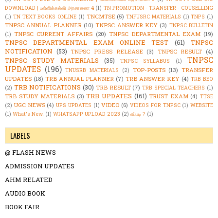
DOWNLOAD | பள்ளிக்கல்வி அரசாணை 4
(1)
TN PROMOTION - TRANSFER - COUSELLING
TNCMTSE
(5)
(1)
TN TEXT BOOKS ONLINE
(1)
TNFUSRC MATERIALS
(1)
TNPS
(1)
TNPSC ANNUAL PLANNER
(10)
TNPSC ANSWER KEY
(3)
TNPSC BULLETIN
TNPSC CURRENT AFFAIRS
(20)
TNPSC DEPARTMENTAL EXAM
(19)
(1)
TNPSC DEPARTMENTAL EXAM ONLINE TEST
(61)
TNPSC
NOTIFICATION
(53)
TNPSC PRESS RELEASE
(3)
TNPSC RESULT
(4)
TNPSC
TNPSC STUDY MATERIALS
(35)
TNPSC SYLLABUS
(1)
UPDATES
(196)
TOP-POSTS
(13)
TRANSFER
TNUSRB MATERIALS
(2)
UPDATES
(18)
TRB ANNUAL PLANNER
(7)
TRB ANSWER KEY
(4)
TRB BEO
TRB NOTIFICATIONS
(30)
TRB RESULT
(7)
(2)
TRB SPECIAL TEACHERS
(1)
TRB UPDATES
(161)
TRB STUDY MATERIALS
(3)
TRUST EXAM
(4)
TTSE
UGC NEWS
(4)
VIDEO
(6)
(2)
UPS UPDATES
(1)
VIDEOS FOR TNPSC
(1)
WEBSITE
(1)
What's New.
(1)
WHATSAPP UPLOAD 2023
(2)
எப்படி ?
(1)
LABELS
@ FLASH NEWS
ADMISSION UPDATES
AHM RELATED
AUDIO BOOK
BOOK FAIR