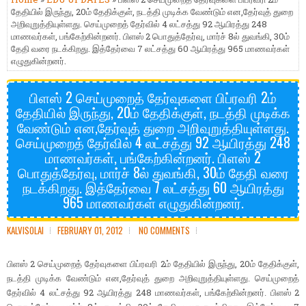
தேதியில் இருந்து, 20ம் தேதிக்குள், நடத்தி முடிக்க வேண்டும் என,தேர்வுத் துறை
அறிவுறுத்தியுள்ளது. செய்முறைத் தேர்வில் 4 லட்சத்து 92 ஆயிரத்து 248
மாணவர்கள், பங்கேற்கின்றனர். பிளஸ் 2 பொதுத்தேர்வு, மார்ச் 8ல் துவங்கி, 30ம்
தேதி வரை நடக்கிறது. இத்தேர்வை 7 லட்சத்து 60 ஆயிரத்து 965 மாணவர்கள்
எழுதுகின்றனர்.
பிளஸ் 2 செய்முறைத் தேர்வுகளை பிப்ரவரி 2ம்
தேதியில் இருந்து, 20ம் தேதிக்குள், நடத்தி முடிக்க
வேண்டும் என,தேர்வுத் துறை அறிவுறுத்தியுள்ளது.
செய்முறைத் தேர்வில் 4 லட்சத்து 92 ஆயிரத்து 248
மாணவர்கள், பங்கேற்கின்றனர். பிளஸ் 2
பொதுத்தேர்வு, மார்ச் 8ல் துவங்கி, 30ம் தேதி வரை
நடக்கிறது. இத்தேர்வை 7 லட்சத்து 60 ஆயிரத்து
965 மாணவர்கள் எழுதுகின்றனர்.
KALVISOLAI
FEBRUARY 01, 2012
NO COMMENTS
2
2
, 20
,
பிளஸ்
செய்முறைத் தேர்வு
களை பிப்ரவரி
ம்
தேதியில் இருந்து
ம் தேதிக்குள்
,
நடத்தி முடிக்க வேண்டும்
என
தேர்வுத் துறை அறிவுறுத்தியுள்ளது.
செய்முறைத்
4
92
248
,
2
தேர்வில்
லட்சத்து
ஆயிரத்து
மாணவர்கள்
பங்கேற்கின்றனர். பிளஸ்