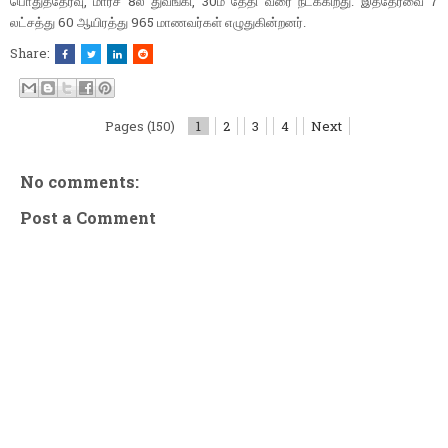
,
8
, 30
7
பொதுத்தேர்வு
மார்ச்
ல் துவங்கி
ம் தேதி வரை நடக்கிறது.
இத்
தேர்வை
60
965
லட்சத்து
ஆயிரத்து
மாணவர்கள்
எழுதுகின்றனர்.
Share:
Pages (150)
1
2
3
4
Next
No comments:
Post a Comment