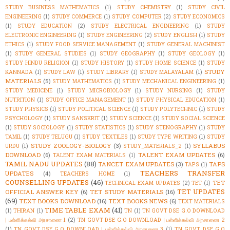
STUDY BUSINESS MATHEMATICS
(1)
STUDY CHEMISTRY
(1)
STUDY CIVIL
ENGINEERING
(1)
STUDY COMMERCE
(1)
STUDY COMPUTER
(2)
STUDY ECONOMICS
(1)
STUDY EDUCATION
(2)
STUDY ELECTRICAL ENGINEERING
(1)
STUDY
ELECTRONIC ENGINEERING
(1)
STUDY ENGINEERING
(2)
STUDY ENGLISH
(1)
STUDY
ETHICS
(1)
STUDY FOOD SERVICE MANAGEMENT
(1)
STUDY GENERAL MACHINIST
(1)
STUDY GENERAL STUDIES
(1)
STUDY GEOGRAPHY
(1)
STUDY GEOLOGY
(1)
STUDY HINDU RELIGION
(1)
STUDY HISTORY
(1)
STUDY HOME SCIENCE
(1)
STUDY
STUDY
KANNADA
(1)
STUDY LAW
(1)
STUDY LIBRARY
(1)
STUDY MALAYALAM
(1)
MATERIALS
(5)
STUDY MATHEMATICS
(1)
STUDY MECHANICAL ENGINEERING
(1)
STUDY MEDICINE
(1)
STUDY MICROBIOLOGY
(1)
STUDY NURSING
(1)
STUDY
NUTRITION
(1)
STUDY OFFICE MANAGEMENT
(1)
STUDY PHYSICAL EDUCATION
(1)
STUDY PHYSICS
(1)
STUDY POLITICAL SCIENCE
(1)
STUDY POLYTECHNIC
(1)
STUDY
PSYCHOLOGY
(1)
STUDY SANSKRIT
(1)
STUDY SCIENCE
(1)
STUDY SOCIAL SCIENCE
(1)
STUDY SOCIOLOGY
(1)
STUDY STATISTICS
(1)
STUDY STENOGRAPHY
(1)
STUDY
TAMIL
(1)
STUDY TELUGU
(1)
STUDY TEXTILES
(1)
STUDY TYPE WRITING
(1)
STUDY
STUDY ZOOLOGY-BIOLOGY
(3)
SYLLABUS
URDU
(1)
STUDY_MATERIALS_2
(1)
DOWNLOAD
(6)
TALENT EXAM UPDATES
(6)
TALENT EXAM MATERIALS
(1)
TAMIL NADU UPDATES
(88)
TANCET EXAM UPDATES
(3)
TAPS
TAPS
(1)
TEACHERS TRANSFER
UPDATES
(4)
TEACHERS HOME
(1)
COUNSELLING UPDATES
(46)
TET
TECHNICAL EXAM UPDATES
(2)
TET
(1)
TET UPDATES
OFFICIAL ANSWER KEY
(6)
TET STUDY MATERIALS
(16)
(69)
TEXT BOOKS DOWNLOAD
(16)
TEXT BOOKS NEWS
(6)
TEXT MATERIALS
TIME TABLE EXAM
(41)
(1)
THIRAN
(1)
TN
(1)
TN GOVT DSE G.O DOWNLOAD
| பள்ளிக்கல்வி அரசாணை 1
(2)
TN GOVT DSE G.O DOWNLOAD | பள்ளிக்கல்வி அரசாணை 2
(1)
TN GOVT DSE G.O DOWNLOAD | பள்ளிக்கல்வி அரசாணை 3
(1)
TN GOVT DSE G.O