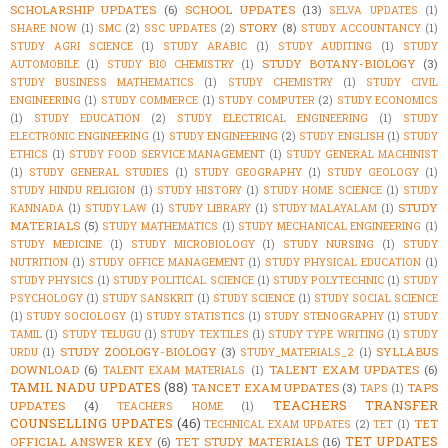
SCHOLARSHIP UPDATES
(6)
SCHOOL UPDATES
(13)
SELVA UPDATES
(1)
STORY
(8)
SHARE NOW
(1)
SMC
(2)
SSC UPDATES
(2)
STUDY ACCOUNTANCY
(1)
STUDY AGRI SCIENCE
(1)
STUDY ARABIC
(1)
STUDY AUDITING
(1)
STUDY
STUDY BOTANY-BIOLOGY
(3)
AUTOMOBILE
(1)
STUDY BIO CHEMISTRY
(1)
STUDY BUSINESS MATHEMATICS
(1)
STUDY CHEMISTRY
(1)
STUDY CIVIL
ENGINEERING
(1)
STUDY COMMERCE
(1)
STUDY COMPUTER
(2)
STUDY ECONOMICS
(1)
STUDY EDUCATION
(2)
STUDY ELECTRICAL ENGINEERING
(1)
STUDY
ELECTRONIC ENGINEERING
(1)
STUDY ENGINEERING
(2)
STUDY ENGLISH
(1)
STUDY
ETHICS
(1)
STUDY FOOD SERVICE MANAGEMENT
(1)
STUDY GENERAL MACHINIST
(1)
STUDY GENERAL STUDIES
(1)
STUDY GEOGRAPHY
(1)
STUDY GEOLOGY
(1)
STUDY HINDU RELIGION
(1)
STUDY HISTORY
(1)
STUDY HOME SCIENCE
(1)
STUDY
STUDY
KANNADA
(1)
STUDY LAW
(1)
STUDY LIBRARY
(1)
STUDY MALAYALAM
(1)
MATERIALS
(5)
STUDY MATHEMATICS
(1)
STUDY MECHANICAL ENGINEERING
(1)
STUDY MEDICINE
(1)
STUDY MICROBIOLOGY
(1)
STUDY NURSING
(1)
STUDY
NUTRITION
(1)
STUDY OFFICE MANAGEMENT
(1)
STUDY PHYSICAL EDUCATION
(1)
STUDY PHYSICS
(1)
STUDY POLITICAL SCIENCE
(1)
STUDY POLYTECHNIC
(1)
STUDY
PSYCHOLOGY
(1)
STUDY SANSKRIT
(1)
STUDY SCIENCE
(1)
STUDY SOCIAL SCIENCE
(1)
STUDY SOCIOLOGY
(1)
STUDY STATISTICS
(1)
STUDY STENOGRAPHY
(1)
STUDY
TAMIL
(1)
STUDY TELUGU
(1)
STUDY TEXTILES
(1)
STUDY TYPE WRITING
(1)
STUDY
STUDY ZOOLOGY-BIOLOGY
(3)
SYLLABUS
URDU
(1)
STUDY_MATERIALS_2
(1)
DOWNLOAD
(6)
TALENT EXAM UPDATES
(6)
TALENT EXAM MATERIALS
(1)
TAMIL NADU UPDATES
(88)
TANCET EXAM UPDATES
(3)
TAPS
TAPS
(1)
TEACHERS TRANSFER
UPDATES
(4)
TEACHERS HOME
(1)
COUNSELLING UPDATES
(46)
TET
TECHNICAL EXAM UPDATES
(2)
TET
(1)
TET UPDATES
OFFICIAL ANSWER KEY
(6)
TET STUDY MATERIALS
(16)