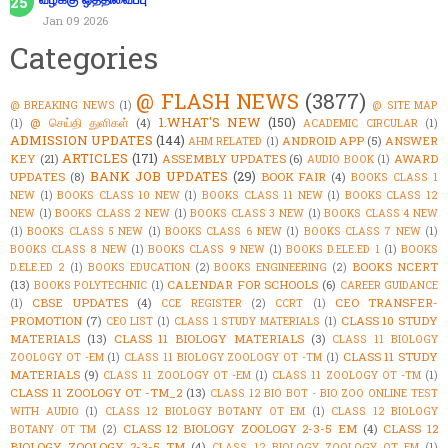
Jan 09 2026
Categories
@ FLASH NEWS
(3877)
@ BREAKING NEWS
(1)
@ SITE MAP
1.WHAT'S NEW
(150)
@ செய்தி துளிகள்
(4)
(1)
ACADEMIC CIRCULAR
(1)
ADMISSION UPDATES
(144)
ANDROID APP
(5)
ANSWER
AHM RELATED
(1)
ARTICLES
(171)
KEY
(21)
ASSEMBLY UPDATES
(6)
AWARD
AUDIO BOOK
(1)
BANK JOB UPDATES
(29)
UPDATES
(8)
BOOK FAIR
(4)
BOOKS CLASS 1
NEW
(1)
BOOKS CLASS 10 NEW
(1)
BOOKS CLASS 11 NEW
(1)
BOOKS CLASS 12
NEW
(1)
BOOKS CLASS 2 NEW
(1)
BOOKS CLASS 3 NEW
(1)
BOOKS CLASS 4 NEW
(1)
BOOKS CLASS 5 NEW
(1)
BOOKS CLASS 6 NEW
(1)
BOOKS CLASS 7 NEW
(1)
BOOKS CLASS 8 NEW
(1)
BOOKS CLASS 9 NEW
(1)
BOOKS D.ELE.ED 1
(1)
BOOKS
BOOKS NCERT
D.ELE.ED 2
(1)
BOOKS EDUCATION
(2)
BOOKS ENGINEERING
(2)
(13)
CALENDAR FOR SCHOOLS
(6)
BOOKS POLYTECHNIC
(1)
CAREER GUIDANCE
CBSE UPDATES
(4)
CEO TRANSFER-
(1)
CCE REGISTER
(2)
CCRT
(1)
PROMOTION
(7)
CLASS 10 STUDY
CEO LIST
(1)
CLASS 1 STUDY MATERIALS
(1)
MATERIALS
(13)
CLASS 11 BIOLOGY MATERIALS
(3)
CLASS 11 BIOLOGY
CLASS 11 STUDY
ZOOLOGY OT -EM
(1)
CLASS 11 BIOLOGY ZOOLOGY OT -TM
(1)
MATERIALS
(9)
CLASS 11 ZOOLOGY OT -EM
(1)
CLASS 11 ZOOLOGY OT -TM
(1)
CLASS 11 ZOOLOGY OT -TM_2
(13)
CLASS 12 BIO BOT - BIO ZOO ONLINE TEST
WITH AUDIO
(1)
CLASS 12 BIOLOGY BOTANY OT EM
(1)
CLASS 12 BIOLOGY
CLASS 12 BIOLOGY ZOOLOGY 2-3-5 EM
(4)
CLASS 12
BOTANY OT TM
(2)
BIOLOGY ZOOLOGY 2-3-5 TM
(4)
CLASS 12 BIOLOGY ZOOLOGY OT EM
(1)