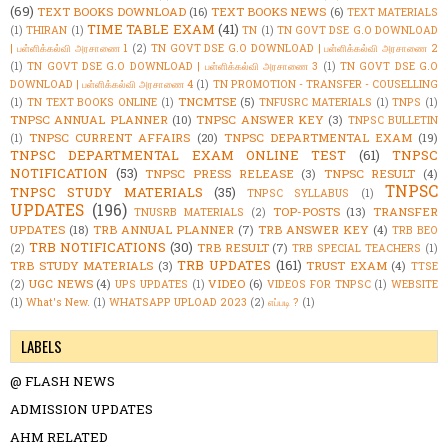
(69)
TEXT BOOKS DOWNLOAD
(16)
TEXT BOOKS NEWS
(6)
TEXT MATERIALS
TIME TABLE EXAM
(41)
(1)
THIRAN
(1)
TN
(1)
TN GOVT DSE G.O DOWNLOAD
| பள்ளிக்கல்வி அரசாணை 1
(2)
TN GOVT DSE G.O DOWNLOAD | பள்ளிக்கல்வி அரசாணை 2
(1)
TN GOVT DSE G.O DOWNLOAD | பள்ளிக்கல்வி அரசாணை 3
(1)
TN GOVT DSE G.O
DOWNLOAD | பள்ளிக்கல்வி அரசாணை 4
(1)
TN PROMOTION - TRANSFER - COUSELLING
TNCMTSE
(5)
(1)
TN TEXT BOOKS ONLINE
(1)
TNFUSRC MATERIALS
(1)
TNPS
(1)
TNPSC ANNUAL PLANNER
(10)
TNPSC ANSWER KEY
(3)
TNPSC BULLETIN
TNPSC CURRENT AFFAIRS
(20)
TNPSC DEPARTMENTAL EXAM
(19)
(1)
TNPSC DEPARTMENTAL EXAM ONLINE TEST
(61)
TNPSC
NOTIFICATION
(53)
TNPSC PRESS RELEASE
(3)
TNPSC RESULT
(4)
TNPSC
TNPSC STUDY MATERIALS
(35)
TNPSC SYLLABUS
(1)
UPDATES
(196)
TOP-POSTS
(13)
TRANSFER
TNUSRB MATERIALS
(2)
UPDATES
(18)
TRB ANNUAL PLANNER
(7)
TRB ANSWER KEY
(4)
TRB BEO
TRB NOTIFICATIONS
(30)
TRB RESULT
(7)
(2)
TRB SPECIAL TEACHERS
(1)
TRB UPDATES
(161)
TRB STUDY MATERIALS
(3)
TRUST EXAM
(4)
TTSE
UGC NEWS
(4)
VIDEO
(6)
(2)
UPS UPDATES
(1)
VIDEOS FOR TNPSC
(1)
WEBSITE
(1)
What's New.
(1)
WHATSAPP UPLOAD 2023
(2)
எப்படி ?
(1)
LABELS
@ FLASH NEWS
ADMISSION UPDATES
AHM RELATED