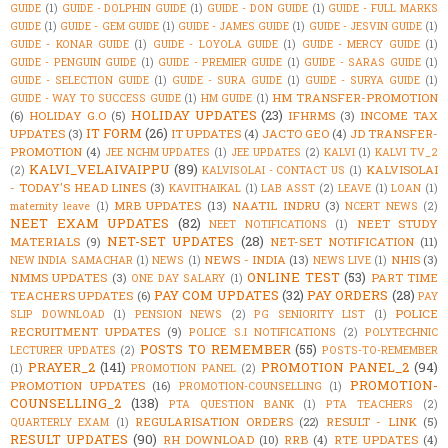
GUIDE
(1)
GUIDE - DOLPHIN GUIDE
(1)
GUIDE - DON GUIDE
(1)
GUIDE - FULL MARKS
GUIDE
(1)
GUIDE - GEM GUIDE
(1)
GUIDE - JAMES GUIDE
(1)
GUIDE - JESVIN GUIDE
(1)
GUIDE - KONAR GUIDE
(1)
GUIDE - LOYOLA GUIDE
(1)
GUIDE - MERCY GUIDE
(1)
GUIDE - PENGUIN GUIDE
(1)
GUIDE - PREMIER GUIDE
(1)
GUIDE - SARAS GUIDE
(1)
GUIDE - SELECTION GUIDE
(1)
GUIDE - SURA GUIDE
(1)
GUIDE - SURYA GUIDE
(1)
HM TRANSFER-PROMOTION
GUIDE - WAY TO SUCCESS GUIDE
(1)
HM GUIDE
(1)
HOLIDAY UPDATES
(23)
(6)
HOLIDAY G.O
(5)
IFHRMS
(3)
INCOME TAX
IT FORM
(26)
UPDATES
(3)
IT UPDATES
(4)
JACTO GEO
(4)
JD TRANSFER-
PROMOTION
(4)
JEE NCHM UPDATES
(1)
JEE UPDATES
(2)
KALVI
(1)
KALVI TV_2
KALVI_VELAIVAIPPU
(89)
KALVISOLAI
(2)
KALVISOLAI - CONTACT US
(1)
- TODAY'S HEAD LINES
(3)
KAVITHAIKAL
(1)
LAB ASST
(2)
LEAVE
(1)
LOAN
(1)
MRB UPDATES
(13)
NAATIL INDRU
(3)
maternity leave
(1)
NCERT NEWS
(2)
NEET EXAM UPDATES
(82)
NEET STUDY
NEET NOTIFICATIONS
(1)
NET-SET UPDATES
(28)
MATERIALS
(9)
NET-SET NOTIFICATION
(11)
NEWS - INDIA
(13)
NHIS
(3)
NEW INDIA SAMACHAR
(1)
NEWS
(1)
NEWS LIVE
(1)
ONLINE TEST
(53)
NMMS UPDATES
(3)
PART TIME
ONE DAY SALARY
(1)
PAY COM UPDATES
(32)
PAY ORDERS
(28)
TEACHERS UPDATES
(6)
PAY
POLICE
SLIP DOWNLOAD
(1)
PENSION NEWS
(2)
PG SENIORITY LIST
(1)
RECRUITMENT UPDATES
(9)
POLICE S.I NOTIFICATIONS
(2)
POLYTECHNIC
POSTS TO REMEMBER
(55)
LECTURER UPDATES
(2)
POSTS-TO-REMEMBER
PRAYER_2
(141)
PROMOTION PANEL_2
(94)
(1)
PROMOTION PANEL
(2)
PROMOTION-
PROMOTION UPDATES
(16)
PROMOTION-COUNSELLING
(1)
COUNSELLING_2
(138)
PTA QUESTION BANK
(1)
PTA TEACHERS
(2)
REGULARISATION ORDERS
(22)
RESULT - LINK
(5)
QUARTERLY EXAM
(1)
RESULT UPDATES
(90)
RH DOWNLOAD
(10)
RRB
(4)
RTE UPDATES
(4)