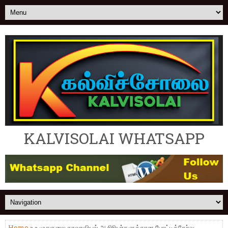
KALVISOLAI WHATSAPP
Home
» » முதுகலை தாவரவியல் ஆசிரியர்களுக்கான போட்டித்தேர்வு