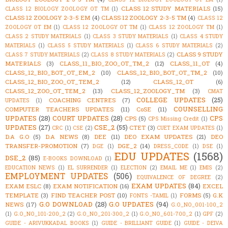
CLASS 12 STUDY MATERIALS
(15)
CLASS 12 BIOLOGY ZOOLOGY OT TM
(1)
CLASS 12 ZOOLOGY 2-3-5 EM
(4)
CLASS 12 ZOOLOGY 2-3-5 TM
(4)
CLASS 12
ZOOLOGY OT EM
(1)
CLASS 12 ZOOLOGY OT TM
(1)
CLASS 12 ZOOLOGY TM
(1)
CLASS 2 STUDY MATERIALS
(1)
CLASS 3 STUDY MATERIALS
(1)
CLASS 4 STUDY
MATERIALS
(1)
CLASS 5 STUDY MATERIALS
(1)
CLASS 6 STUDY MATERIALS
(2)
CLASS 9 STUDY
CLASS 7 STUDY MATERIALS
(2)
CLASS 8 STUDY MATERIALS
(2)
MATERIALS
(3)
CLASS_11_BIO_ZOO_OT_TM_2
(12)
CLASS_11_OT
(4)
CLASS_12_BIO_BOT_OT_EM_2
(10)
CLASS_12_BIO_BOT_OT_TM_2
(10)
CLASS_12_BIO_ZOO_OT_TEM_2
(12)
CLASS_12_OT
(6)
CLASS_12_ZOO_OT_TEM_2
(13)
CLASS_12_ZOOLOGY_TM
(3)
CMAT
COLLEGE UPDATES
(25)
COACHING CENTRES
(7)
UPDATES
(1)
COUNSELLING
COMPUTER TEACHERS UPDATES
(11)
CoSE
(11)
UPDATES
(28)
COURT UPDATES
(28)
CPS
CPS
(5)
CPS Missing Credit
(1)
UPDATES
(27)
CSE_2
(55)
CTET
(3)
CRC
(1)
CSE
(2)
CUET EXAM UPDATES
(1)
D.A G.O
(5)
D.A NEWS
(8)
DEE
(11)
DEO EXAM UPDATES
(21)
DEO
TRANSFER-PROMOTION
(7)
DGE_2
(14)
DGE
(1)
DRESS_CODE
(1)
DSE
(1)
EDU UPDATES
(1568)
DSE_2
(85)
E-BOOKS DOWNLOAD
(1)
EDUCATION NEWS
(1)
EL SURRENDER
(1)
ELECTION
(2)
EMAIL ME
(1)
EMIS
(2)
EMPLOYMENT UPDATES
(506)
EQUIVALENCE OF DEGREE
(2)
EXAM UPDATES
(84)
EXAM ESLC
(8)
EXAM NOTIFICATION
(16)
EXCEL
TEMPLATE
(3)
FIND TEACHER POST
(10)
FORMS
(5)
G.K
FONTS -TAMIL
(1)
G.O DOWNLOAD
(28)
G.O UPDATES
(94)
NEWS
(17)
G.O_NO_001-100_2
(1)
G.O_NO_101-200_2
(2)
G.O_NO_201-300_2
(1)
G.O_NO_601-700_2
(1)
GPF
(2)
GUIDE - ARIVUKKADAL BOOKS
(1)
GUIDE - BRILLIANT GUIDE
(1)
GUIDE - DEIVA