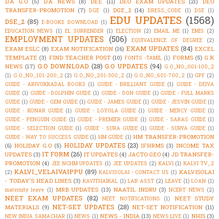
D.A G.O
(5)
D.A NEWS
(8)
DEE
(11)
DEO EXAM UPDATES
(21)
DEO
TRANSFER-PROMOTION
(7)
DGE_2
(14)
DGE
(1)
DRESS_CODE
(1)
DSE
(1)
EDU UPDATES
(1568)
DSE_2
(85)
E-BOOKS DOWNLOAD
(1)
EDUCATION NEWS
(1)
EL SURRENDER
(1)
ELECTION
(2)
EMAIL ME
(1)
EMIS
(2)
EMPLOYMENT UPDATES
(506)
EQUIVALENCE OF DEGREE
(2)
EXAM UPDATES
(84)
EXAM ESLC
(8)
EXAM NOTIFICATION
(16)
EXCEL
TEMPLATE
(3)
FIND TEACHER POST
(10)
FORMS
(5)
G.K
FONTS -TAMIL
(1)
G.O DOWNLOAD
(28)
G.O UPDATES
(94)
NEWS
(17)
G.O_NO_001-100_2
(1)
G.O_NO_101-200_2
(2)
G.O_NO_201-300_2
(1)
G.O_NO_601-700_2
(1)
GPF
(2)
GUIDE - ARIVUKKADAL BOOKS
(1)
GUIDE - BRILLIANT GUIDE
(1)
GUIDE - DEIVA
GUIDE
(1)
GUIDE - DOLPHIN GUIDE
(1)
GUIDE - DON GUIDE
(1)
GUIDE - FULL MARKS
GUIDE
(1)
GUIDE - GEM GUIDE
(1)
GUIDE - JAMES GUIDE
(1)
GUIDE - JESVIN GUIDE
(1)
GUIDE - KONAR GUIDE
(1)
GUIDE - LOYOLA GUIDE
(1)
GUIDE - MERCY GUIDE
(1)
GUIDE - PENGUIN GUIDE
(1)
GUIDE - PREMIER GUIDE
(1)
GUIDE - SARAS GUIDE
(1)
GUIDE - SELECTION GUIDE
(1)
GUIDE - SURA GUIDE
(1)
GUIDE - SURYA GUIDE
(1)
HM TRANSFER-PROMOTION
GUIDE - WAY TO SUCCESS GUIDE
(1)
HM GUIDE
(1)
HOLIDAY UPDATES
(23)
(6)
HOLIDAY G.O
(5)
IFHRMS
(3)
INCOME TAX
IT FORM
(26)
UPDATES
(3)
IT UPDATES
(4)
JACTO GEO
(4)
JD TRANSFER-
PROMOTION
(4)
JEE NCHM UPDATES
(1)
JEE UPDATES
(2)
KALVI
(1)
KALVI TV_2
KALVI_VELAIVAIPPU
(89)
KALVISOLAI
(2)
KALVISOLAI - CONTACT US
(1)
- TODAY'S HEAD LINES
(3)
KAVITHAIKAL
(1)
LAB ASST
(2)
LEAVE
(1)
LOAN
(1)
MRB UPDATES
(13)
NAATIL INDRU
(3)
maternity leave
(1)
NCERT NEWS
(2)
NEET EXAM UPDATES
(82)
NEET STUDY
NEET NOTIFICATIONS
(1)
NET-SET UPDATES
(28)
MATERIALS
(9)
NET-SET NOTIFICATION
(11)
NEWS - INDIA
(13)
NHIS
(3)
NEW INDIA SAMACHAR
(1)
NEWS
(1)
NEWS LIVE
(1)