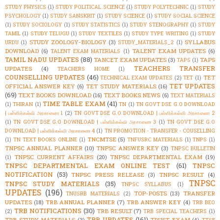
STUDY PHYSICS
(1)
STUDY POLITICAL SCIENCE
(1)
STUDY POLYTECHNIC
(1)
STUDY
PSYCHOLOGY
(1)
STUDY SANSKRIT
(1)
STUDY SCIENCE
(1)
STUDY SOCIAL SCIENCE
(1)
STUDY SOCIOLOGY
(1)
STUDY STATISTICS
(1)
STUDY STENOGRAPHY
(1)
STUDY
TAMIL
(1)
STUDY TELUGU
(1)
STUDY TEXTILES
(1)
STUDY TYPE WRITING
(1)
STUDY
STUDY ZOOLOGY-BIOLOGY
(3)
SYLLABUS
URDU
(1)
STUDY_MATERIALS_2
(1)
DOWNLOAD
(6)
TALENT EXAM UPDATES
(6)
TALENT EXAM MATERIALS
(1)
TAMIL NADU UPDATES
(88)
TANCET EXAM UPDATES
(3)
TAPS
TAPS
(1)
TEACHERS TRANSFER
UPDATES
(4)
TEACHERS HOME
(1)
COUNSELLING UPDATES
(46)
TET
TECHNICAL EXAM UPDATES
(2)
TET
(1)
TET UPDATES
OFFICIAL ANSWER KEY
(6)
TET STUDY MATERIALS
(16)
(69)
TEXT BOOKS DOWNLOAD
(16)
TEXT BOOKS NEWS
(6)
TEXT MATERIALS
TIME TABLE EXAM
(41)
(1)
THIRAN
(1)
TN
(1)
TN GOVT DSE G.O DOWNLOAD
| பள்ளிக்கல்வி அரசாணை 1
(2)
TN GOVT DSE G.O DOWNLOAD | பள்ளிக்கல்வி அரசாணை 2
(1)
TN GOVT DSE G.O DOWNLOAD | பள்ளிக்கல்வி அரசாணை 3
(1)
TN GOVT DSE G.O
DOWNLOAD | பள்ளிக்கல்வி அரசாணை 4
(1)
TN PROMOTION - TRANSFER - COUSELLING
TNCMTSE
(5)
(1)
TN TEXT BOOKS ONLINE
(1)
TNFUSRC MATERIALS
(1)
TNPS
(1)
TNPSC ANNUAL PLANNER
(10)
TNPSC ANSWER KEY
(3)
TNPSC BULLETIN
TNPSC CURRENT AFFAIRS
(20)
TNPSC DEPARTMENTAL EXAM
(19)
(1)
TNPSC DEPARTMENTAL EXAM ONLINE TEST
(61)
TNPSC
NOTIFICATION
(53)
TNPSC PRESS RELEASE
(3)
TNPSC RESULT
(4)
TNPSC
TNPSC STUDY MATERIALS
(35)
TNPSC SYLLABUS
(1)
UPDATES
(196)
TOP-POSTS
(13)
TRANSFER
TNUSRB MATERIALS
(2)
UPDATES
(18)
TRB ANNUAL PLANNER
(7)
TRB ANSWER KEY
(4)
TRB BEO
TRB NOTIFICATIONS
(30)
TRB RESULT
(7)
(2)
TRB SPECIAL TEACHERS
(1)
TRB UPDATES
(161)
TRB STUDY MATERIALS
(3)
TRUST EXAM
(4)
TTSE