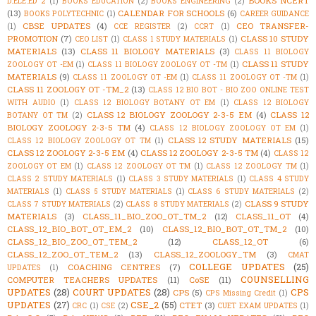
BOOKS NCERT
D.ELE.ED 2
(1)
BOOKS EDUCATION
(2)
BOOKS ENGINEERING
(2)
(13)
CALENDAR FOR SCHOOLS
(6)
BOOKS POLYTECHNIC
(1)
CAREER GUIDANCE
CBSE UPDATES
(4)
CEO TRANSFER-
(1)
CCE REGISTER
(2)
CCRT
(1)
PROMOTION
(7)
CLASS 10 STUDY
CEO LIST
(1)
CLASS 1 STUDY MATERIALS
(1)
MATERIALS
(13)
CLASS 11 BIOLOGY MATERIALS
(3)
CLASS 11 BIOLOGY
CLASS 11 STUDY
ZOOLOGY OT -EM
(1)
CLASS 11 BIOLOGY ZOOLOGY OT -TM
(1)
MATERIALS
(9)
CLASS 11 ZOOLOGY OT -EM
(1)
CLASS 11 ZOOLOGY OT -TM
(1)
CLASS 11 ZOOLOGY OT -TM_2
(13)
CLASS 12 BIO BOT - BIO ZOO ONLINE TEST
WITH AUDIO
(1)
CLASS 12 BIOLOGY BOTANY OT EM
(1)
CLASS 12 BIOLOGY
CLASS 12 BIOLOGY ZOOLOGY 2-3-5 EM
(4)
CLASS 12
BOTANY OT TM
(2)
BIOLOGY ZOOLOGY 2-3-5 TM
(4)
CLASS 12 BIOLOGY ZOOLOGY OT EM
(1)
CLASS 12 STUDY MATERIALS
(15)
CLASS 12 BIOLOGY ZOOLOGY OT TM
(1)
CLASS 12 ZOOLOGY 2-3-5 EM
(4)
CLASS 12 ZOOLOGY 2-3-5 TM
(4)
CLASS 12
ZOOLOGY OT EM
(1)
CLASS 12 ZOOLOGY OT TM
(1)
CLASS 12 ZOOLOGY TM
(1)
CLASS 2 STUDY MATERIALS
(1)
CLASS 3 STUDY MATERIALS
(1)
CLASS 4 STUDY
MATERIALS
(1)
CLASS 5 STUDY MATERIALS
(1)
CLASS 6 STUDY MATERIALS
(2)
CLASS 9 STUDY
CLASS 7 STUDY MATERIALS
(2)
CLASS 8 STUDY MATERIALS
(2)
MATERIALS
(3)
CLASS_11_BIO_ZOO_OT_TM_2
(12)
CLASS_11_OT
(4)
CLASS_12_BIO_BOT_OT_EM_2
(10)
CLASS_12_BIO_BOT_OT_TM_2
(10)
CLASS_12_BIO_ZOO_OT_TEM_2
(12)
CLASS_12_OT
(6)
CLASS_12_ZOO_OT_TEM_2
(13)
CLASS_12_ZOOLOGY_TM
(3)
CMAT
COLLEGE UPDATES
(25)
COACHING CENTRES
(7)
UPDATES
(1)
COUNSELLING
COMPUTER TEACHERS UPDATES
(11)
CoSE
(11)
UPDATES
(28)
COURT UPDATES
(28)
CPS
CPS
(5)
CPS Missing Credit
(1)
UPDATES
(27)
CSE_2
(55)
CTET
(3)
CRC
(1)
CSE
(2)
CUET EXAM UPDATES
(1)