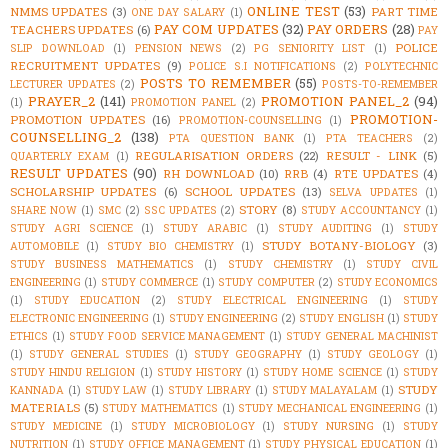
ONLINE TEST
(53)
NMMS UPDATES
(3)
PART TIME
ONE DAY SALARY
(1)
PAY COM UPDATES
(32)
PAY ORDERS
(28)
TEACHERS UPDATES
(6)
PAY
POLICE
SLIP DOWNLOAD
(1)
PENSION NEWS
(2)
PG SENIORITY LIST
(1)
RECRUITMENT UPDATES
(9)
POLICE S.I NOTIFICATIONS
(2)
POLYTECHNIC
POSTS TO REMEMBER
(55)
LECTURER UPDATES
(2)
POSTS-TO-REMEMBER
PRAYER_2
(141)
PROMOTION PANEL_2
(94)
(1)
PROMOTION PANEL
(2)
PROMOTION-
PROMOTION UPDATES
(16)
PROMOTION-COUNSELLING
(1)
COUNSELLING_2
(138)
PTA QUESTION BANK
(1)
PTA TEACHERS
(2)
REGULARISATION ORDERS
(22)
RESULT - LINK
(5)
QUARTERLY EXAM
(1)
RESULT UPDATES
(90)
RH DOWNLOAD
(10)
RRB
(4)
RTE UPDATES
(4)
SCHOLARSHIP UPDATES
(6)
SCHOOL UPDATES
(13)
SELVA UPDATES
(1)
STORY
(8)
SHARE NOW
(1)
SMC
(2)
SSC UPDATES
(2)
STUDY ACCOUNTANCY
(1)
STUDY AGRI SCIENCE
(1)
STUDY ARABIC
(1)
STUDY AUDITING
(1)
STUDY
STUDY BOTANY-BIOLOGY
(3)
AUTOMOBILE
(1)
STUDY BIO CHEMISTRY
(1)
STUDY BUSINESS MATHEMATICS
(1)
STUDY CHEMISTRY
(1)
STUDY CIVIL
ENGINEERING
(1)
STUDY COMMERCE
(1)
STUDY COMPUTER
(2)
STUDY ECONOMICS
(1)
STUDY EDUCATION
(2)
STUDY ELECTRICAL ENGINEERING
(1)
STUDY
ELECTRONIC ENGINEERING
(1)
STUDY ENGINEERING
(2)
STUDY ENGLISH
(1)
STUDY
ETHICS
(1)
STUDY FOOD SERVICE MANAGEMENT
(1)
STUDY GENERAL MACHINIST
(1)
STUDY GENERAL STUDIES
(1)
STUDY GEOGRAPHY
(1)
STUDY GEOLOGY
(1)
STUDY HINDU RELIGION
(1)
STUDY HISTORY
(1)
STUDY HOME SCIENCE
(1)
STUDY
STUDY
KANNADA
(1)
STUDY LAW
(1)
STUDY LIBRARY
(1)
STUDY MALAYALAM
(1)
MATERIALS
(5)
STUDY MATHEMATICS
(1)
STUDY MECHANICAL ENGINEERING
(1)
STUDY MEDICINE
(1)
STUDY MICROBIOLOGY
(1)
STUDY NURSING
(1)
STUDY
NUTRITION
(1)
STUDY OFFICE MANAGEMENT
(1)
STUDY PHYSICAL EDUCATION
(1)