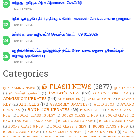
வந்தது: தமிழக அரசு அரசாணை வெளியீடு
Jan 11 2026
புதிய ஓய்வூதிய திட்டத்திற்கு எதிர்ப்பு: தலைமை செயலக சங்கம் முற்றுகை
Jan 09 2026
பள்ளி காலை வழிபாட்டு செயல்பாடுகள் - 09.01.2026
Jan 09 2026
உறுதியளிக்கப்பட்ட ஓய்வூதியத் திட்ட அரசாணை: மதுரை ஐகோர்ட்டில்
வழக்கு ஒத்திவைப்பு
Jan 09 2026
Categories
@ FLASH NEWS
(3877)
@ BREAKING NEWS
(1)
@ SITE MAP
1.WHAT'S NEW
(150)
@ செய்தி துளிகள்
(4)
(1)
ACADEMIC CIRCULAR
(1)
ADMISSION UPDATES
(144)
ANDROID APP
(5)
ANSWER
AHM RELATED
(1)
ARTICLES
(171)
KEY
(21)
ASSEMBLY UPDATES
(6)
AWARD
AUDIO BOOK
(1)
BANK JOB UPDATES
(29)
UPDATES
(8)
BOOK FAIR
(4)
BOOKS CLASS 1
NEW
(1)
BOOKS CLASS 10 NEW
(1)
BOOKS CLASS 11 NEW
(1)
BOOKS CLASS 12
NEW
(1)
BOOKS CLASS 2 NEW
(1)
BOOKS CLASS 3 NEW
(1)
BOOKS CLASS 4 NEW
(1)
BOOKS CLASS 5 NEW
(1)
BOOKS CLASS 6 NEW
(1)
BOOKS CLASS 7 NEW
(1)
BOOKS CLASS 8 NEW
(1)
BOOKS CLASS 9 NEW
(1)
BOOKS D.ELE.ED 1
(1)
BOOKS