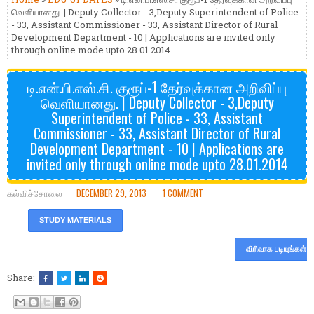
வெளியானது. | Deputy Collector - 3,Deputy Superintendent of Police
- 33, Assistant Commissioner - 33, Assistant Director of Rural
Development Department - 10 | Applications are invited only
through online mode upto 28.01.2014
டி.என்.பி.எஸ்.சி. குரூப்-1 தேர்வுக்கான அறிவிப்பு
வெளியானது. | Deputy Collector - 3,Deputy
Superintendent of Police - 33, Assistant
Commissioner - 33, Assistant Director of Rural
Development Department - 10 | Applications are
invited only through online mode upto 28.01.2014
கல்விச்சோலை
DECEMBER 29, 2013
1 COMMENT
STUDY MATERIALS
விரிவாக படியுங்கள்
Share: