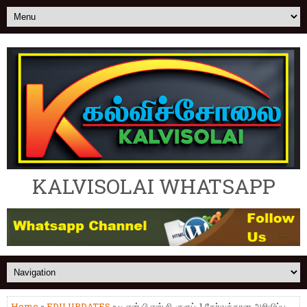
KALVISOLAI WHATSAPP
Home
»
EDU UPDATES
» டி.என்.பி.எஸ்.சி. குரூப்-1 தேர்வுக்கான அறிவிப்பு