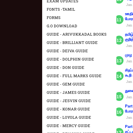
EXAM UPDATES
Jan 
FONTS -TAMIL
ஊதிய
FORMS
போரா
Jan 
G.O DOWNLOAD
GUIDE - ARIVUKKADAL BOOKS
தமிழ
குறித
GUIDE - BRILLIANT GUIDE
Jan 
GUIDE - DEIVA GUIDE
முழு
GUIDE - DOLPHIN GUIDE
Jan 
GUIDE - DON GUIDE
சிறப
GUIDE - FULL MARKS GUIDE
கூறி
Jan 
GUIDE - GEM GUIDE
துணை
GUIDE - JAMES GUIDE
Jan 
GUIDE - JESVIN GUIDE
Part
GUIDE - KONAR GUIDE
போரா
GUIDE - LOYOLA GUIDE
Jan 
GUIDE - MERCY GUIDE
Part
சட்ட