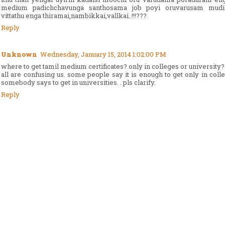
medium padichchavunga santhosama job poyi oruvarusam mudi
vittathu enga thiramai,nambikkai,vallkai..!!!???
Reply
Unknown
Wednesday, January 15, 2014 1:02:00 PM
where to get tamil medium certificates? only in colleges or university?
all are confusing us. some people say it is enough to get only in coll
somebody says to get in universities. . pls clarify.
Reply