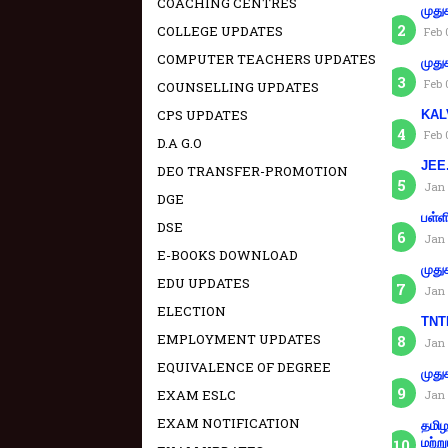
COACHING CENTRES
முது
COLLEGE UPDATES
Feb 
COMPUTER TEACHERS UPDATES
முது
Feb 
COUNSELLING UPDATES
CPS UPDATES
KAL
Feb 
D.A G.O
JEE.
DEO TRANSFER-PROMOTION
Jan 
DGE
பள்ள
DSE
Jan 
E-BOOKS DOWNLOAD
முது
EDU UPDATES
Jan 
ELECTION
TNTE
EMPLOYMENT UPDATES
Jan 
EQUIVALENCE OF DEGREE
முது
EXAM ESLC
Jan 
EXAM NOTIFICATION
தமிழ
மற்று