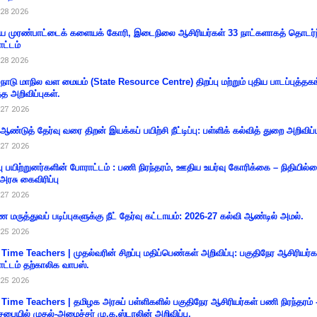
28 2026
 முரண்பாட்டைக் களையக் கோரி, இடைநிலை ஆசிரியர்கள் 33 நாட்களாகத் தொடர்ந
ட்டம்
28 2026
்நாடு மாநில வள மையம் (State Resource Centre) திறப்பு மற்றும் புதிய பாடப்புத்தக
்த அறிவிப்புகள்.
27 2026
 ஆண்டுத் தேர்வு வரை திறன் இயக்கப் பயிற்சி நீட்டிப்பு: பள்ளிக் கல்வித் துறை அறிவிப்ப
27 2026
்பு பயிற்றுனர்களின் போராட்டம் : பணி நிரந்தரம், ஊதிய உயர்வு கோரிக்கை – நிதியில
 அரசு கைவிரிப்பு
27 2026
 மருத்துவப் படிப்புகளுக்கு நீட் தேர்வு கட்டாயம்: 2026-27 கல்வி ஆண்டில் அமல்.
25 2026
 Time Teachers | முதல்வரின் சிறப்பு மதிப்பெண்கள் அறிவிப்பு: பகுதிநேர ஆசிரியர்க
ட்டம் தற்காலிக வாபஸ்.
25 2026
 Time Teachers | தமிழக அரசுப் பள்ளிகளில் பகுதிநேர ஆசிரியர்கள் பணி நிரந்தரம் 
சபையில் முதல்-அமைச்சர் மு.க.ஸ்டாலின் அறிவிப்பு.