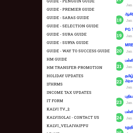
GUIDE - PENGUIN GUIDE
Jan 
GUIDE - PREMIER GUIDE
ஆசிர
GUIDE - SARAS GUIDE
Jan 
GUIDE - SELECTION GUIDE
PG T
GUIDE - SURA GUIDE
Jan 
GUIDE - SURYA GUIDE
MRB 
GUIDE - WAY TO SUCCESS GUIDE
Jan 
HM GUIDE
பள்ள
Jan 
HM TRANSFER-PROMOTION
HOLIDAY UPDATES
தமிழ
அரச
IFHRMS
Jan 
INCOME TAX UPDATES
புதி
IT FORM
Jan 
KALVI TV_2
பள்ள
KALVISOLAI - CONTACT US
Jan 
KALVI_VELAIVAIPPU
உறுத