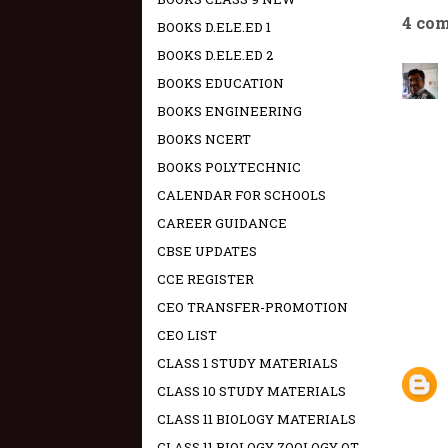
4 co
BOOKS D.ELE.ED 1
BOOKS D.ELE.ED 2
BOOKS EDUCATION
BOOKS ENGINEERING
BOOKS NCERT
BOOKS POLYTECHNIC
CALENDAR FOR SCHOOLS
CAREER GUIDANCE
CBSE UPDATES
CCE REGISTER
CEO TRANSFER-PROMOTION
CEO LIST
CLASS 1 STUDY MATERIALS
CLASS 10 STUDY MATERIALS
CLASS 11 BIOLOGY MATERIALS
CLASS 11 BIOLOGY ZOOLOGY OT -