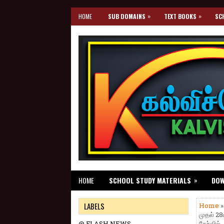
»
»
HOME
SUB DOMAINS
TEXT BOOKS
SC
»
HOME
SCHOOL STUDY MATERIALS
DO
LABELS
Home
முதல் 28
@ FLASH NEWS
தேர்வில்