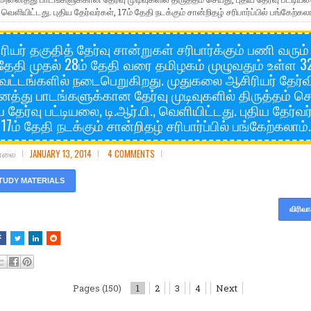
., வெளியிட்டது. புதிய தேர்வர்கள், 17ம் தேதி நடக்கும் சான்றிதழ் சரிபார்ப்பில் பங்கேற்கலா
ியர் தகுதித் தேர்வு சான்றுகள் சரிபார்க்கும் பணி வரும்
தேதி முதல் 28ம் தேதி வரை தமிழகம் முழுவதும் உள்ள 3
வட்டங்களில் நடைபெறுகிறது. முதுகலை ஆசிரியர் தேர்வி
்து பாடங்களுக்கான தேர்வு முடிவுகளில் திருத்தம் செ
ய தேர்வு பட்டியலை, டி.ஆர்.பி., வெளியிட்டது. புதிய தேர்வர
17ம் தேதி நடக்கும் சான்றிதழ் சரிபார்ப்பில் பங்கேற்கலாம்.
சோலை
JANUARY 13, 2014
4 COMMENTS
TUDY MATERIALS
விரிவா
Pages (150)
1
2
3
4
Next