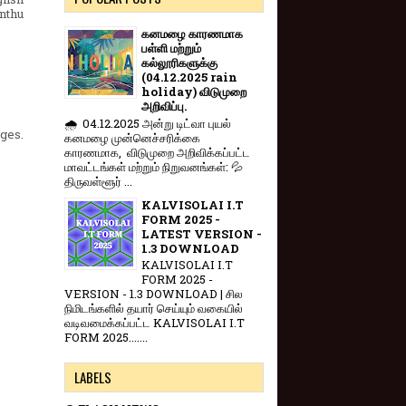
nthu
கனமழை காரணமாக
பள்ளி மற்றும்
கல்லூரிகளுக்கு
(04.12.2025 rain
holiday) விடுமுறை
அறிவிப்பு.
🌧️ 04.12.2025 அன்று டிட்வா புயல்
eges.
கனமழை முன்னெச்சரிக்கை
காரணமாக, விடுமுறை அறிவிக்கப்பட்ட
மாவட்டங்கள் மற்றும் நிறுவனங்கள்: 💦
திருவள்ளூர் ...
KALVISOLAI I.T
FORM 2025 -
LATEST VERSION -
1.3 DOWNLOAD
KALVISOLAI I.T
FORM 2025 -
VERSION - 1.3 DOWNLOAD | சில
நிமிடங்களில் தயார் செய்யும் வகையில்
வடிவமைக்கப்பட்ட KALVISOLAI I.T
FORM 2025.......
LABELS