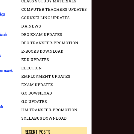
CLASS 9 STUDY MATERIALS
COMPUTER TEACHERS UPDATES
்து
COUNSELLING UPDATES
D.A NEWS
DEO EXAM UPDATES
ங்கள்
DEO TRANSFER-PROMOTION
E-BOOKS DOWNLOAD
ு
EDU UPDATES
ELECTION
்லை எனக்
EMPLOYMENT UPDATES
EXAM UPDATES
G.O DOWNLOAD
G.O UPDATES
ள்
HM TRANSFER-PROMOTION
SYLLABUS DOWNLOAD
-
RECENT POSTS