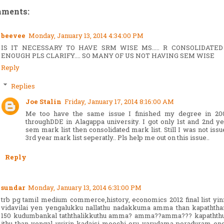
mments:
beevee
Monday, January 13, 2014 4:34:00 PM
IS IT NECESSARY TO HAVE SRM WISE MS..... R CONSOLIDATE
ENOUGH PLS CLARIFY.... SO MANY OF US NOT HAVING SEM WISE
Reply
Replies
Joe Stalin
Friday, January 17, 2014 8:16:00 AM
Me too have the same issue I finished my degree in 20
throughDDE in Alagappa university. I got only 1st and 2nd ye
sem mark list then consolidated mark list. Still I was not iss
3rd year mark list seperatly.. Pls help me out on this issue..
Reply
sundar
Monday, January 13, 2014 6:31:00 PM
trb pg tamil medium commerce,history, economics 2012 final list yi
vidavilai yen yengalukku nallathu nadakkuma amma than kapathth
150 kudumbankal taththalikkuthu amma? amma??amma??? kapathth
ithu than yengal uyirin kadaisi moochi oru varudama poraduram eng