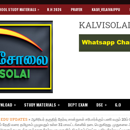
»
HOOL STUDY MATERIALS
R.H 2026
PRAYER
KALVI_VELAIVAIPPU
KALVISOLA
»
»
»
WNLOAD
STUDY MATERIALS
DEPT EXAM
DSE
G.O
»
EDU UPDATES
» ஆசிரியர் தகுதித் தேர்வு சான்றுகள் சரிபார்க்கும் பணி வரும் 20ம்
ம் தேதி வரை தமிழகம் முழுவதும் உள்ள 32 மாவட்டங்களில் நடைபெறுகிறது. முதுகலை ஆ
, அனைத்து பாடங்களுக்கான தேர்வு முடிவுகளில் திருத்தம் செய்து, புதிய தேர்வு பட்டிய