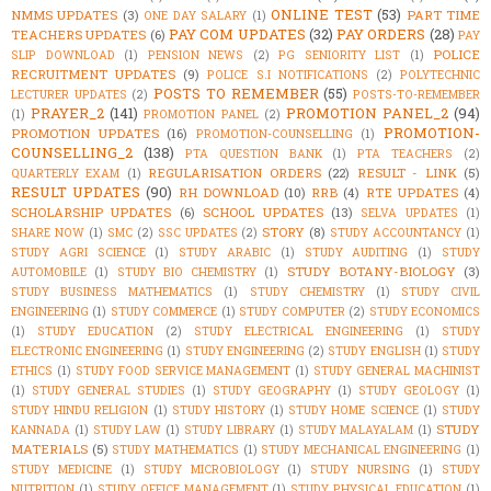
ONLINE TEST
(53)
NMMS UPDATES
(3)
PART TIME
ONE DAY SALARY
(1)
PAY COM UPDATES
(32)
PAY ORDERS
(28)
TEACHERS UPDATES
(6)
PAY
POLICE
SLIP DOWNLOAD
(1)
PENSION NEWS
(2)
PG SENIORITY LIST
(1)
RECRUITMENT UPDATES
(9)
POLICE S.I NOTIFICATIONS
(2)
POLYTECHNIC
POSTS TO REMEMBER
(55)
LECTURER UPDATES
(2)
POSTS-TO-REMEMBER
PRAYER_2
(141)
PROMOTION PANEL_2
(94)
(1)
PROMOTION PANEL
(2)
PROMOTION-
PROMOTION UPDATES
(16)
PROMOTION-COUNSELLING
(1)
COUNSELLING_2
(138)
PTA QUESTION BANK
(1)
PTA TEACHERS
(2)
REGULARISATION ORDERS
(22)
RESULT - LINK
(5)
QUARTERLY EXAM
(1)
RESULT UPDATES
(90)
RH DOWNLOAD
(10)
RRB
(4)
RTE UPDATES
(4)
SCHOLARSHIP UPDATES
(6)
SCHOOL UPDATES
(13)
SELVA UPDATES
(1)
STORY
(8)
SHARE NOW
(1)
SMC
(2)
SSC UPDATES
(2)
STUDY ACCOUNTANCY
(1)
STUDY AGRI SCIENCE
(1)
STUDY ARABIC
(1)
STUDY AUDITING
(1)
STUDY
STUDY BOTANY-BIOLOGY
(3)
AUTOMOBILE
(1)
STUDY BIO CHEMISTRY
(1)
STUDY BUSINESS MATHEMATICS
(1)
STUDY CHEMISTRY
(1)
STUDY CIVIL
ENGINEERING
(1)
STUDY COMMERCE
(1)
STUDY COMPUTER
(2)
STUDY ECONOMICS
(1)
STUDY EDUCATION
(2)
STUDY ELECTRICAL ENGINEERING
(1)
STUDY
ELECTRONIC ENGINEERING
(1)
STUDY ENGINEERING
(2)
STUDY ENGLISH
(1)
STUDY
ETHICS
(1)
STUDY FOOD SERVICE MANAGEMENT
(1)
STUDY GENERAL MACHINIST
(1)
STUDY GENERAL STUDIES
(1)
STUDY GEOGRAPHY
(1)
STUDY GEOLOGY
(1)
STUDY HINDU RELIGION
(1)
STUDY HISTORY
(1)
STUDY HOME SCIENCE
(1)
STUDY
STUDY
KANNADA
(1)
STUDY LAW
(1)
STUDY LIBRARY
(1)
STUDY MALAYALAM
(1)
MATERIALS
(5)
STUDY MATHEMATICS
(1)
STUDY MECHANICAL ENGINEERING
(1)
STUDY MEDICINE
(1)
STUDY MICROBIOLOGY
(1)
STUDY NURSING
(1)
STUDY
NUTRITION
(1)
STUDY OFFICE MANAGEMENT
(1)
STUDY PHYSICAL EDUCATION
(1)