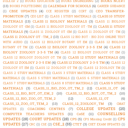
BOOKS NCERT
D.ELE.ED 2
(1)
BOOKS EDUCATION
(2)
BOOKS ENGINEERING
(2)
(13)
CALENDAR FOR SCHOOLS
(6)
BOOKS POLYTECHNIC
(1)
CAREER GUIDANCE
CBSE UPDATES
(4)
CEO TRANSFER-
(1)
CCE REGISTER
(2)
CCRT
(1)
PROMOTION
(7)
CLASS 10 STUDY
CEO LIST
(1)
CLASS 1 STUDY MATERIALS
(1)
MATERIALS
(13)
CLASS 11 BIOLOGY MATERIALS
(3)
CLASS 11 BIOLOGY
CLASS 11 STUDY
ZOOLOGY OT -EM
(1)
CLASS 11 BIOLOGY ZOOLOGY OT -TM
(1)
MATERIALS
(9)
CLASS 11 ZOOLOGY OT -EM
(1)
CLASS 11 ZOOLOGY OT -TM
(1)
CLASS 11 ZOOLOGY OT -TM_2
(13)
CLASS 12 BIO BOT - BIO ZOO ONLINE TEST
WITH AUDIO
(1)
CLASS 12 BIOLOGY BOTANY OT EM
(1)
CLASS 12 BIOLOGY
CLASS 12 BIOLOGY ZOOLOGY 2-3-5 EM
(4)
CLASS 12
BOTANY OT TM
(2)
BIOLOGY ZOOLOGY 2-3-5 TM
(4)
CLASS 12 BIOLOGY ZOOLOGY OT EM
(1)
CLASS 12 STUDY MATERIALS
(15)
CLASS 12 BIOLOGY ZOOLOGY OT TM
(1)
CLASS 12 ZOOLOGY 2-3-5 EM
(4)
CLASS 12 ZOOLOGY 2-3-5 TM
(4)
CLASS 12
ZOOLOGY OT EM
(1)
CLASS 12 ZOOLOGY OT TM
(1)
CLASS 12 ZOOLOGY TM
(1)
CLASS 2 STUDY MATERIALS
(1)
CLASS 3 STUDY MATERIALS
(1)
CLASS 4 STUDY
MATERIALS
(1)
CLASS 5 STUDY MATERIALS
(1)
CLASS 6 STUDY MATERIALS
(2)
CLASS 9 STUDY
CLASS 7 STUDY MATERIALS
(2)
CLASS 8 STUDY MATERIALS
(2)
MATERIALS
(3)
CLASS_11_BIO_ZOO_OT_TM_2
(12)
CLASS_11_OT
(4)
CLASS_12_BIO_BOT_OT_EM_2
(10)
CLASS_12_BIO_BOT_OT_TM_2
(10)
CLASS_12_BIO_ZOO_OT_TEM_2
(12)
CLASS_12_OT
(6)
CLASS_12_ZOO_OT_TEM_2
(13)
CLASS_12_ZOOLOGY_TM
(3)
CMAT
COLLEGE UPDATES
(25)
COACHING CENTRES
(7)
UPDATES
(1)
COUNSELLING
COMPUTER TEACHERS UPDATES
(11)
CoSE
(11)
UPDATES
(28)
COURT UPDATES
(28)
CPS
CPS
(5)
CPS Missing Credit
(1)
UPDATES
(27)
CSE_2
(55)
CTET
(3)
CRC
(1)
CSE
(2)
CUET EXAM UPDATES
(1)