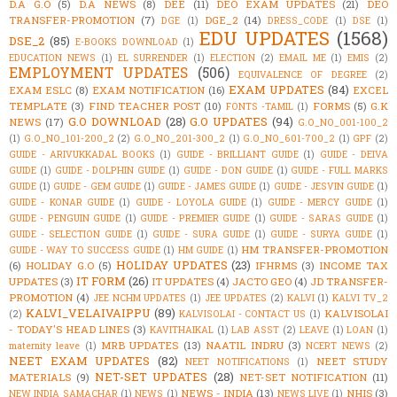
D.A G.O
(5)
D.A NEWS
(8)
DEE
(11)
DEO EXAM UPDATES
(21)
DEO
TRANSFER-PROMOTION
(7)
DGE_2
(14)
DGE
(1)
DRESS_CODE
(1)
DSE
(1)
EDU UPDATES
(1568)
DSE_2
(85)
E-BOOKS DOWNLOAD
(1)
EDUCATION NEWS
(1)
EL SURRENDER
(1)
ELECTION
(2)
EMAIL ME
(1)
EMIS
(2)
EMPLOYMENT UPDATES
(506)
EQUIVALENCE OF DEGREE
(2)
EXAM UPDATES
(84)
EXAM ESLC
(8)
EXAM NOTIFICATION
(16)
EXCEL
TEMPLATE
(3)
FIND TEACHER POST
(10)
FORMS
(5)
G.K
FONTS -TAMIL
(1)
G.O DOWNLOAD
(28)
G.O UPDATES
(94)
NEWS
(17)
G.O_NO_001-100_2
(1)
G.O_NO_101-200_2
(2)
G.O_NO_201-300_2
(1)
G.O_NO_601-700_2
(1)
GPF
(2)
GUIDE - ARIVUKKADAL BOOKS
(1)
GUIDE - BRILLIANT GUIDE
(1)
GUIDE - DEIVA
GUIDE
(1)
GUIDE - DOLPHIN GUIDE
(1)
GUIDE - DON GUIDE
(1)
GUIDE - FULL MARKS
GUIDE
(1)
GUIDE - GEM GUIDE
(1)
GUIDE - JAMES GUIDE
(1)
GUIDE - JESVIN GUIDE
(1)
GUIDE - KONAR GUIDE
(1)
GUIDE - LOYOLA GUIDE
(1)
GUIDE - MERCY GUIDE
(1)
GUIDE - PENGUIN GUIDE
(1)
GUIDE - PREMIER GUIDE
(1)
GUIDE - SARAS GUIDE
(1)
GUIDE - SELECTION GUIDE
(1)
GUIDE - SURA GUIDE
(1)
GUIDE - SURYA GUIDE
(1)
HM TRANSFER-PROMOTION
GUIDE - WAY TO SUCCESS GUIDE
(1)
HM GUIDE
(1)
HOLIDAY UPDATES
(23)
(6)
HOLIDAY G.O
(5)
IFHRMS
(3)
INCOME TAX
IT FORM
(26)
UPDATES
(3)
IT UPDATES
(4)
JACTO GEO
(4)
JD TRANSFER-
PROMOTION
(4)
JEE NCHM UPDATES
(1)
JEE UPDATES
(2)
KALVI
(1)
KALVI TV_2
KALVI_VELAIVAIPPU
(89)
KALVISOLAI
(2)
KALVISOLAI - CONTACT US
(1)
- TODAY'S HEAD LINES
(3)
KAVITHAIKAL
(1)
LAB ASST
(2)
LEAVE
(1)
LOAN
(1)
MRB UPDATES
(13)
NAATIL INDRU
(3)
maternity leave
(1)
NCERT NEWS
(2)
NEET EXAM UPDATES
(82)
NEET STUDY
NEET NOTIFICATIONS
(1)
NET-SET UPDATES
(28)
MATERIALS
(9)
NET-SET NOTIFICATION
(11)
NEWS - INDIA
(13)
NHIS
(3)
NEW INDIA SAMACHAR
(1)
NEWS
(1)
NEWS LIVE
(1)