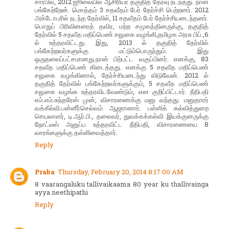
சார்பில், 2012 ஜூலையில் ஆசிரியர் தகுதித் தேர்வு நடந்தது. நான்
பங்கேற்றேன். மொத்தம் 3 சதவீதம் பேர் தேர்ச்சி பெற்றனர். 2012
அக்டோபரில் நடந்த தேர்வில், 11 சதவீதம் பேர் தேர்ச்சியடைந்தனர்.
பொதுப் பிரிவினரைத் தவிர, மற்ற சமூகத்தினருக்கு, தகுதித்
தேர்வில் 5 சதவீத மதிப்பெண் சலுகை வழங்கி,தமிழக அரசு பிப்.,6
ல் உத்தரவிட்டது. இது, 2013 ல் தகுதித் தேர்வில்
பங்கேற்றவர்களுக்கு மட்டும்பொருந்தும். இது
ஒருதலைப்பட்சமானது.நான் பிற்பட்ட வகுப்பினர். எனக்கு, 83
சதவீத மதிப்பெண் கிடைத்தது. எனக்கு 5 சதவீத மதிப்பெண்
சலுகை வழங்கினால், தேர்ச்சியடைந்து விடுவேன். 2012 ல்
தகுதித் தேர்வில் பங்கேற்றவர்களுக்கும், 5 சதவீத மதிப்பெண்
சலுகை வழங்க உத்தரவிடவேண்டும், என குறிப்பிட்டார். நீதிபதி
எம்.எம்.சுந்தரேஸ் முன், விசாரணைக்கு மனு வந்தது. மனுதாரர்
வக்கீல்வி.பன்னீர்செல்வம் ஆஜரானார். பள்ளிக் கல்வித்துறை
செயலாளர், டி.ஆர்.பி., தலைவர், துவக்கக்கல்வி இயக்குனருக்கு
நோட்டீஸ் அனுப்ப உத்தரவிட்ட நீதிபதி, விசாரணையை 8
வாரங்களுக்கு தள்ளிவைத்தார்.
Reply
Praba
Thursday, February 20, 2014 8:17:00 AM
8 vaarangaluku tallivaikaama 80 year ku thallivainga
ayya neethipathi
Reply