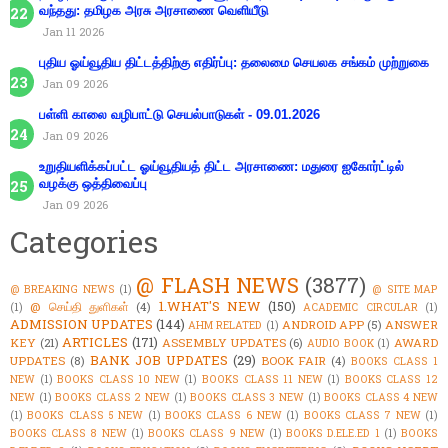
வந்தது: தமிழக அரசு அரசாணை வெளியீடு
Jan 11 2026
புதிய ஓய்வூதிய திட்டத்திற்கு எதிர்ப்பு: தலைமை செயலக சங்கம் முற்றுகை
Jan 09 2026
பள்ளி காலை வழிபாட்டு செயல்பாடுகள் - 09.01.2026
Jan 09 2026
உறுதியளிக்கப்பட்ட ஓய்வூதியத் திட்ட அரசாணை: மதுரை ஐகோர்ட்டில்
வழக்கு ஒத்திவைப்பு
Jan 09 2026
Categories
@ FLASH NEWS
(3877)
@ BREAKING NEWS
(1)
@ SITE MAP
1.WHAT'S NEW
(150)
@ செய்தி துளிகள்
(4)
(1)
ACADEMIC CIRCULAR
(1)
ADMISSION UPDATES
(144)
ANDROID APP
(5)
ANSWER
AHM RELATED
(1)
ARTICLES
(171)
KEY
(21)
ASSEMBLY UPDATES
(6)
AWARD
AUDIO BOOK
(1)
BANK JOB UPDATES
(29)
UPDATES
(8)
BOOK FAIR
(4)
BOOKS CLASS 1
NEW
(1)
BOOKS CLASS 10 NEW
(1)
BOOKS CLASS 11 NEW
(1)
BOOKS CLASS 12
NEW
(1)
BOOKS CLASS 2 NEW
(1)
BOOKS CLASS 3 NEW
(1)
BOOKS CLASS 4 NEW
(1)
BOOKS CLASS 5 NEW
(1)
BOOKS CLASS 6 NEW
(1)
BOOKS CLASS 7 NEW
(1)
BOOKS CLASS 8 NEW
(1)
BOOKS CLASS 9 NEW
(1)
BOOKS D.ELE.ED 1
(1)
BOOKS