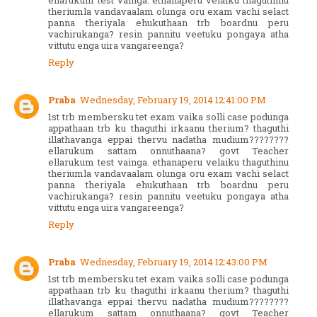
ellarukum test vainga. ethanaperu velaiku thaguthinu
theriumla vandavaalam olunga oru exam vachi selact
panna theriyala ehukuthaan trb boardnu peru
vachirukanga? resin pannitu veetuku pongaya atha
vittutu enga uira vangareenga?
Reply
Praba
Wednesday, February 19, 2014 12:41:00 PM
1st trb membersku tet exam vaika solli case podunga
appathaan trb ku thaguthi irkaanu therium? thaguthi
illathavanga eppai thervu nadatha mudium????????
ellarukum sattam onnuthaana? govt Teacher
ellarukum test vainga. ethanaperu velaiku thaguthinu
theriumla vandavaalam olunga oru exam vachi selact
panna theriyala ehukuthaan trb boardnu peru
vachirukanga? resin pannitu veetuku pongaya atha
vittutu enga uira vangareenga?
Reply
Praba
Wednesday, February 19, 2014 12:43:00 PM
1st trb membersku tet exam vaika solli case podunga
appathaan trb ku thaguthi irkaanu therium? thaguthi
illathavanga eppai thervu nadatha mudium????????
ellarukum sattam onnuthaana? govt Teacher