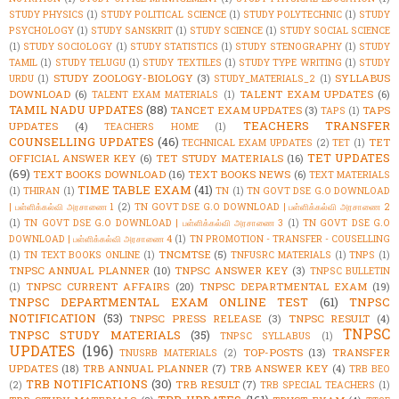
STUDY PHYSICS
(1)
STUDY POLITICAL SCIENCE
(1)
STUDY POLYTECHNIC
(1)
STUDY
PSYCHOLOGY
(1)
STUDY SANSKRIT
(1)
STUDY SCIENCE
(1)
STUDY SOCIAL SCIENCE
(1)
STUDY SOCIOLOGY
(1)
STUDY STATISTICS
(1)
STUDY STENOGRAPHY
(1)
STUDY
TAMIL
(1)
STUDY TELUGU
(1)
STUDY TEXTILES
(1)
STUDY TYPE WRITING
(1)
STUDY
STUDY ZOOLOGY-BIOLOGY
(3)
SYLLABUS
URDU
(1)
STUDY_MATERIALS_2
(1)
DOWNLOAD
(6)
TALENT EXAM UPDATES
(6)
TALENT EXAM MATERIALS
(1)
TAMIL NADU UPDATES
(88)
TANCET EXAM UPDATES
(3)
TAPS
TAPS
(1)
TEACHERS TRANSFER
UPDATES
(4)
TEACHERS HOME
(1)
COUNSELLING UPDATES
(46)
TET
TECHNICAL EXAM UPDATES
(2)
TET
(1)
TET UPDATES
OFFICIAL ANSWER KEY
(6)
TET STUDY MATERIALS
(16)
(69)
TEXT BOOKS DOWNLOAD
(16)
TEXT BOOKS NEWS
(6)
TEXT MATERIALS
TIME TABLE EXAM
(41)
(1)
THIRAN
(1)
TN
(1)
TN GOVT DSE G.O DOWNLOAD
| பள்ளிக்கல்வி அரசாணை 1
(2)
TN GOVT DSE G.O DOWNLOAD | பள்ளிக்கல்வி அரசாணை 2
(1)
TN GOVT DSE G.O DOWNLOAD | பள்ளிக்கல்வி அரசாணை 3
(1)
TN GOVT DSE G.O
DOWNLOAD | பள்ளிக்கல்வி அரசாணை 4
(1)
TN PROMOTION - TRANSFER - COUSELLING
TNCMTSE
(5)
(1)
TN TEXT BOOKS ONLINE
(1)
TNFUSRC MATERIALS
(1)
TNPS
(1)
TNPSC ANNUAL PLANNER
(10)
TNPSC ANSWER KEY
(3)
TNPSC BULLETIN
TNPSC CURRENT AFFAIRS
(20)
TNPSC DEPARTMENTAL EXAM
(19)
(1)
TNPSC DEPARTMENTAL EXAM ONLINE TEST
(61)
TNPSC
NOTIFICATION
(53)
TNPSC PRESS RELEASE
(3)
TNPSC RESULT
(4)
TNPSC
TNPSC STUDY MATERIALS
(35)
TNPSC SYLLABUS
(1)
UPDATES
(196)
TOP-POSTS
(13)
TRANSFER
TNUSRB MATERIALS
(2)
UPDATES
(18)
TRB ANNUAL PLANNER
(7)
TRB ANSWER KEY
(4)
TRB BEO
TRB NOTIFICATIONS
(30)
TRB RESULT
(7)
(2)
TRB SPECIAL TEACHERS
(1)