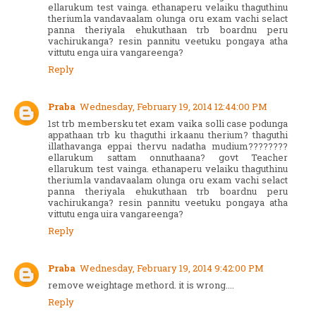
ellarukum test vainga. ethanaperu velaiku thaguthinu
theriumla vandavaalam olunga oru exam vachi selact
panna theriyala ehukuthaan trb boardnu peru
vachirukanga? resin pannitu veetuku pongaya atha
vittutu enga uira vangareenga?
Reply
Praba
Wednesday, February 19, 2014 12:44:00 PM
1st trb membersku tet exam vaika solli case podunga
appathaan trb ku thaguthi irkaanu therium? thaguthi
illathavanga eppai thervu nadatha mudium????????
ellarukum sattam onnuthaana? govt Teacher
ellarukum test vainga. ethanaperu velaiku thaguthinu
theriumla vandavaalam olunga oru exam vachi selact
panna theriyala ehukuthaan trb boardnu peru
vachirukanga? resin pannitu veetuku pongaya atha
vittutu enga uira vangareenga?
Reply
Praba
Wednesday, February 19, 2014 9:42:00 PM
remove weightage methord. it is wrong....
Reply