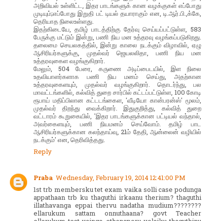
அறிவியல் உள்ளிட்ட, இதர பாடங்களுக் கான வழக்குகள் எப்போது
முடியும்;எப்போது இறுதி பட் டியல் தயாராகும் என, டி.ஆர்.பி.,க்கே,
தெரியாத நிலைஉள்ளது.
இதற்கிடையே, தமிழ் பாடத்திற்கு தேர்வு செய்யப்பட்டுள்ள, 583
பேருக்கு மட்டும் இன்று, பணி நிய மன உத்தரவு வழங்கப்படுகிறது.
தலைமை செயலகத்தில், இன்று காலை நடக்கும் விழாவில், ஏழு
ஆசிரியர்களுக்கு, முதல்வர் ஜெயலலிதா, பணி நிய மன
உத்தரவுகைள வழங்குகிறார்.
மேலும், 504 பேரை, கருணை அடிப்பைடயில், இள நிலை
உதவியாளர்களாக பணி நிய மனம் செய்து, அதற்கான
உத்தரவுகைளயும், முதல்வர் வழங்குகிறார். தொடர்ந்து, பல
மாவட்டங்களில், கல்வித் துறை சார்பில் கட்டப்பட்டுள்ள, 100 கோடி
ரூபாய் மதிப்பிலான கட்டடங்கைள, 'வீடியோ கான்பரன்ஸ்' மூலம்,
முதல்வர் திறந்து வைக்கிறார். இதுகுறித்து, கல்வித் துறை
வட்டாரம் கூறுகையில், 'இதர பாடங்களுக்கான பட்டியல் வந்தால்,
அவர்கைளயும், பணி நியமனம் செய்வோம். தமிழ் பாட
ஆசிரியர்களுக்கான கலந்தாய்வு, 21ம் தேதி, ஆன்லைன் வழியில்
நடக்கும்' என, தெரிவித்தது.
Reply
Praba
Wednesday, February 19, 2014 12:41:00 PM
1st trb membersku tet exam vaika solli case podunga
appathaan trb ku thaguthi irkaanu therium? thaguthi
illathavanga eppai thervu nadatha mudium????????
ellarukum sattam onnuthaana? govt Teacher