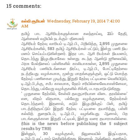
15 comments:
கல்வி சூரியன்
Wednesday, February 19, 2014 7:41:00
AM
தமிழ் பாட ஆசிரியர்களுக்கான கலந்தாய்வு, 21ம் தேதி,
ஆன்லைன் வழியில் நடக்கும் -தினமலர்
ஆசிரியர் தேர்வு வாரியம் டி.ஆர்.பி., அறிவித்த, 2,895 முதுகலை
ஆசிரியர்களில், 583 தமிழ் ஆசிரியர்கள் மட்டும், இன்று பணி நிய
மனம் செய்யப்படுகின்றனர். இதர பாட ஆசி ரியர்கள் நியமனம்,
தொடர்ந்து இழுபறியாகேவ உள்ளது. கடந்த ஆண்டு ஜூலையில்,
அரசு மேல்நிலைப் பள்ளிகளில் காலியாகஉள்ள, 2,895 முதுகலை
ஆசிரியர் பணியிடங்கைள நிரப்ப, டி.ஆர்.பி., போட்டிதேர்வை
நடத்தியது. வழக்கமாக, மூன்று மாதங்களுக்குள், ஒட்டு மொத்த
தேர்வுப் பணிகைள முடித்து, இறுதி தேர்வு பட்டியலை வெளியிடும்,
டி.ஆர்.பி.,க்கு, சமீப காலமாக, நேரம் சரியில்லைலேயாஎன்னேவா,
தொடர்ந்து, பல்வேறு வழக்குகளில் சிக்கி, படாதபாடுபடுகிறது.
' முதுகலை தேர்வில், கேள்வி தவறு;சரியான விடை தரவில்லை'
என, விதம் விதமாக, பல்வேறு வழக்குகளை, தேர்வர்கள்
தொடர்ந்தனர். இதனால், கடும் இழுபறிக்குப் பின், தமிழ்
பாடத்திற்குமட்டும் இறுதி தேர்வு பட்டியலை தயாரித்து, பள்ளி
கல்வித் துறையிடம், டி.ஆர்.பி., வழங்கியது. ஆனால், பிற
பாடங்களுக்கான இறுதி பட்டியல், இன்று வரை தயாராகவில்லை.
(this is the news before publishing the 5 subject
results by TRB)
இன்னும், 30 வழக்குகள், நிலுவையில் இருப்பதாக,
டி.ஆர்.பி.,வட்டாரம் தெரிவிக்கிறது. இதனால், ஆங்கிலம், கணிதம்,