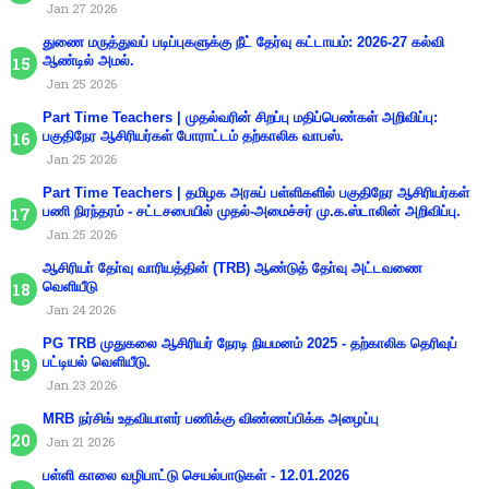
Jan 27 2026
துணை மருத்துவப் படிப்புகளுக்கு நீட் தேர்வு கட்டாயம்: 2026-27 கல்வி
ஆண்டில் அமல்.
Jan 25 2026
Part Time Teachers | முதல்வரின் சிறப்பு மதிப்பெண்கள் அறிவிப்பு:
பகுதிநேர ஆசிரியர்கள் போராட்டம் தற்காலிக வாபஸ்.
Jan 25 2026
Part Time Teachers | தமிழக அரசுப் பள்ளிகளில் பகுதிநேர ஆசிரியர்கள்
பணி நிரந்தரம் - சட்டசபையில் முதல்-அமைச்சர் மு.க.ஸ்டாலின் அறிவிப்பு.
Jan 25 2026
ஆசிரியா் தோ்வு வாரியத்தின் (TRB) ஆண்டுத் தோ்வு அட்டவணை
வெளியீடு
Jan 24 2026
PG TRB முதுகலை ஆசிரியர் நேரடி நியமனம் 2025 - தற்காலிக தெரிவுப்
பட்டியல் வெளியீடு.
Jan 23 2026
MRB நர்சிங் உதவியாளர் பணிக்கு விண்ணப்பிக்க அழைப்பு
Jan 21 2026
பள்ளி காலை வழிபாட்டு செயல்பாடுகள் - 12.01.2026