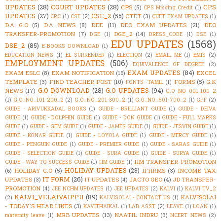
UPDATES
(28)
COURT UPDATES
(28)
CPS
CPS
(5)
CPS Missing Credit
(1)
UPDATES
(27)
CSE_2
(55)
CTET
(3)
CRC
(1)
CSE
(2)
CUET EXAM UPDATES
(1)
D.A G.O
(5)
D.A NEWS
(8)
DEE
(11)
DEO EXAM UPDATES
(21)
DEO
TRANSFER-PROMOTION
(7)
DGE_2
(14)
DGE
(1)
DRESS_CODE
(1)
DSE
(1)
EDU UPDATES
(1568)
DSE_2
(85)
E-BOOKS DOWNLOAD
(1)
EDUCATION NEWS
(1)
EL SURRENDER
(1)
ELECTION
(2)
EMAIL ME
(1)
EMIS
(2)
EMPLOYMENT UPDATES
(506)
EQUIVALENCE OF DEGREE
(2)
EXAM UPDATES
(84)
EXAM ESLC
(8)
EXAM NOTIFICATION
(16)
EXCEL
TEMPLATE
(3)
FIND TEACHER POST
(10)
FORMS
(5)
G.K
FONTS -TAMIL
(1)
G.O DOWNLOAD
(28)
G.O UPDATES
(94)
NEWS
(17)
G.O_NO_001-100_2
(1)
G.O_NO_101-200_2
(2)
G.O_NO_201-300_2
(1)
G.O_NO_601-700_2
(1)
GPF
(2)
GUIDE - ARIVUKKADAL BOOKS
(1)
GUIDE - BRILLIANT GUIDE
(1)
GUIDE - DEIVA
GUIDE
(1)
GUIDE - DOLPHIN GUIDE
(1)
GUIDE - DON GUIDE
(1)
GUIDE - FULL MARKS
GUIDE
(1)
GUIDE - GEM GUIDE
(1)
GUIDE - JAMES GUIDE
(1)
GUIDE - JESVIN GUIDE
(1)
GUIDE - KONAR GUIDE
(1)
GUIDE - LOYOLA GUIDE
(1)
GUIDE - MERCY GUIDE
(1)
GUIDE - PENGUIN GUIDE
(1)
GUIDE - PREMIER GUIDE
(1)
GUIDE - SARAS GUIDE
(1)
GUIDE - SELECTION GUIDE
(1)
GUIDE - SURA GUIDE
(1)
GUIDE - SURYA GUIDE
(1)
HM TRANSFER-PROMOTION
GUIDE - WAY TO SUCCESS GUIDE
(1)
HM GUIDE
(1)
HOLIDAY UPDATES
(23)
(6)
HOLIDAY G.O
(5)
IFHRMS
(3)
INCOME TAX
IT FORM
(26)
UPDATES
(3)
IT UPDATES
(4)
JACTO GEO
(4)
JD TRANSFER-
PROMOTION
(4)
JEE NCHM UPDATES
(1)
JEE UPDATES
(2)
KALVI
(1)
KALVI TV_2
KALVI_VELAIVAIPPU
(89)
KALVISOLAI
(2)
KALVISOLAI - CONTACT US
(1)
- TODAY'S HEAD LINES
(3)
KAVITHAIKAL
(1)
LAB ASST
(2)
LEAVE
(1)
LOAN
(1)
MRB UPDATES
(13)
NAATIL INDRU
(3)
maternity leave
(1)
NCERT NEWS
(2)