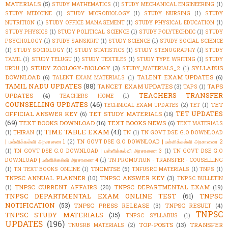
MATERIALS
(5)
STUDY MATHEMATICS
(1)
STUDY MECHANICAL ENGINEERING
(1)
STUDY MEDICINE
(1)
STUDY MICROBIOLOGY
(1)
STUDY NURSING
(1)
STUDY
NUTRITION
(1)
STUDY OFFICE MANAGEMENT
(1)
STUDY PHYSICAL EDUCATION
(1)
STUDY PHYSICS
(1)
STUDY POLITICAL SCIENCE
(1)
STUDY POLYTECHNIC
(1)
STUDY
PSYCHOLOGY
(1)
STUDY SANSKRIT
(1)
STUDY SCIENCE
(1)
STUDY SOCIAL SCIENCE
(1)
STUDY SOCIOLOGY
(1)
STUDY STATISTICS
(1)
STUDY STENOGRAPHY
(1)
STUDY
TAMIL
(1)
STUDY TELUGU
(1)
STUDY TEXTILES
(1)
STUDY TYPE WRITING
(1)
STUDY
STUDY ZOOLOGY-BIOLOGY
(3)
SYLLABUS
URDU
(1)
STUDY_MATERIALS_2
(1)
DOWNLOAD
(6)
TALENT EXAM UPDATES
(6)
TALENT EXAM MATERIALS
(1)
TAMIL NADU UPDATES
(88)
TANCET EXAM UPDATES
(3)
TAPS
TAPS
(1)
TEACHERS TRANSFER
UPDATES
(4)
TEACHERS HOME
(1)
COUNSELLING UPDATES
(46)
TET
TECHNICAL EXAM UPDATES
(2)
TET
(1)
TET UPDATES
OFFICIAL ANSWER KEY
(6)
TET STUDY MATERIALS
(16)
(69)
TEXT BOOKS DOWNLOAD
(16)
TEXT BOOKS NEWS
(6)
TEXT MATERIALS
TIME TABLE EXAM
(41)
(1)
THIRAN
(1)
TN
(1)
TN GOVT DSE G.O DOWNLOAD
| பள்ளிக்கல்வி அரசாணை 1
(2)
TN GOVT DSE G.O DOWNLOAD | பள்ளிக்கல்வி அரசாணை 2
(1)
TN GOVT DSE G.O DOWNLOAD | பள்ளிக்கல்வி அரசாணை 3
(1)
TN GOVT DSE G.O
DOWNLOAD | பள்ளிக்கல்வி அரசாணை 4
(1)
TN PROMOTION - TRANSFER - COUSELLING
TNCMTSE
(5)
(1)
TN TEXT BOOKS ONLINE
(1)
TNFUSRC MATERIALS
(1)
TNPS
(1)
TNPSC ANNUAL PLANNER
(10)
TNPSC ANSWER KEY
(3)
TNPSC BULLETIN
TNPSC CURRENT AFFAIRS
(20)
TNPSC DEPARTMENTAL EXAM
(19)
(1)
TNPSC DEPARTMENTAL EXAM ONLINE TEST
(61)
TNPSC
NOTIFICATION
(53)
TNPSC PRESS RELEASE
(3)
TNPSC RESULT
(4)
TNPSC
TNPSC STUDY MATERIALS
(35)
TNPSC SYLLABUS
(1)
UPDATES
(196)
TOP-POSTS
(13)
TRANSFER
TNUSRB MATERIALS
(2)