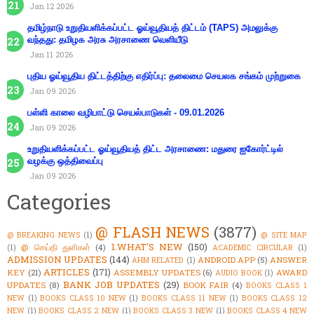
Jan 12 2026
தமிழ்நாடு உறுதியளிக்கப்பட்ட ஓய்வூதியத் திட்டம் (TAPS) அமலுக்கு
வந்தது: தமிழக அரசு அரசாணை வெளியீடு
Jan 11 2026
புதிய ஓய்வூதிய திட்டத்திற்கு எதிர்ப்பு: தலைமை செயலக சங்கம் முற்றுகை
Jan 09 2026
பள்ளி காலை வழிபாட்டு செயல்பாடுகள் - 09.01.2026
Jan 09 2026
உறுதியளிக்கப்பட்ட ஓய்வூதியத் திட்ட அரசாணை: மதுரை ஐகோர்ட்டில்
வழக்கு ஒத்திவைப்பு
Jan 09 2026
Categories
@ FLASH NEWS
(3877)
@ BREAKING NEWS
(1)
@ SITE MAP
1.WHAT'S NEW
(150)
@ செய்தி துளிகள்
(4)
(1)
ACADEMIC CIRCULAR
(1)
ADMISSION UPDATES
(144)
ANDROID APP
(5)
ANSWER
AHM RELATED
(1)
ARTICLES
(171)
KEY
(21)
ASSEMBLY UPDATES
(6)
AWARD
AUDIO BOOK
(1)
BANK JOB UPDATES
(29)
UPDATES
(8)
BOOK FAIR
(4)
BOOKS CLASS 1
NEW
(1)
BOOKS CLASS 10 NEW
(1)
BOOKS CLASS 11 NEW
(1)
BOOKS CLASS 12
NEW
(1)
BOOKS CLASS 2 NEW
(1)
BOOKS CLASS 3 NEW
(1)
BOOKS CLASS 4 NEW