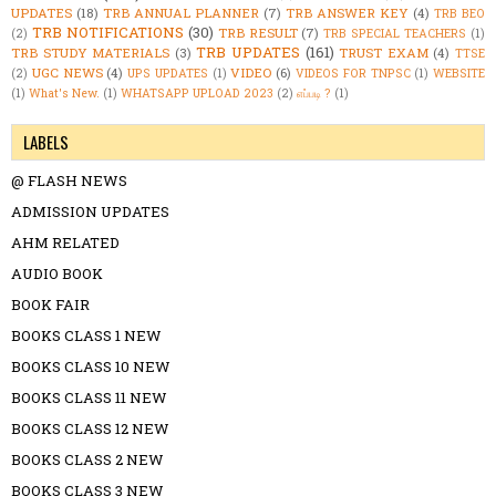
UPDATES
(18)
TRB ANNUAL PLANNER
(7)
TRB ANSWER KEY
(4)
TRB BEO
TRB NOTIFICATIONS
(30)
TRB RESULT
(7)
(2)
TRB SPECIAL TEACHERS
(1)
TRB UPDATES
(161)
TRB STUDY MATERIALS
(3)
TRUST EXAM
(4)
TTSE
UGC NEWS
(4)
VIDEO
(6)
(2)
UPS UPDATES
(1)
VIDEOS FOR TNPSC
(1)
WEBSITE
(1)
What's New.
(1)
WHATSAPP UPLOAD 2023
(2)
எப்படி ?
(1)
LABELS
@ FLASH NEWS
ADMISSION UPDATES
AHM RELATED
AUDIO BOOK
BOOK FAIR
BOOKS CLASS 1 NEW
BOOKS CLASS 10 NEW
BOOKS CLASS 11 NEW
BOOKS CLASS 12 NEW
BOOKS CLASS 2 NEW
BOOKS CLASS 3 NEW