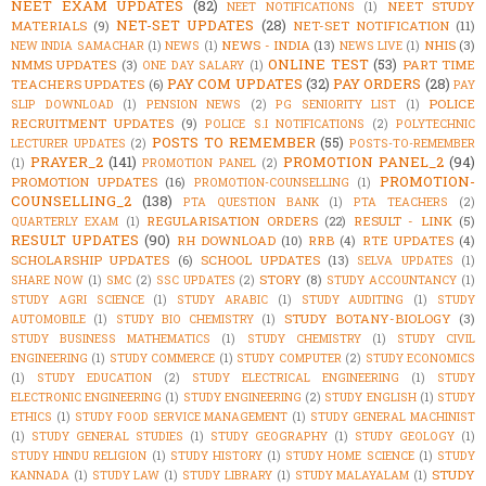
NEET EXAM UPDATES
(82)
NEET STUDY
NEET NOTIFICATIONS
(1)
NET-SET UPDATES
(28)
MATERIALS
(9)
NET-SET NOTIFICATION
(11)
NEWS - INDIA
(13)
NHIS
(3)
NEW INDIA SAMACHAR
(1)
NEWS
(1)
NEWS LIVE
(1)
ONLINE TEST
(53)
NMMS UPDATES
(3)
PART TIME
ONE DAY SALARY
(1)
PAY COM UPDATES
(32)
PAY ORDERS
(28)
TEACHERS UPDATES
(6)
PAY
POLICE
SLIP DOWNLOAD
(1)
PENSION NEWS
(2)
PG SENIORITY LIST
(1)
RECRUITMENT UPDATES
(9)
POLICE S.I NOTIFICATIONS
(2)
POLYTECHNIC
POSTS TO REMEMBER
(55)
LECTURER UPDATES
(2)
POSTS-TO-REMEMBER
PRAYER_2
(141)
PROMOTION PANEL_2
(94)
(1)
PROMOTION PANEL
(2)
PROMOTION-
PROMOTION UPDATES
(16)
PROMOTION-COUNSELLING
(1)
COUNSELLING_2
(138)
PTA QUESTION BANK
(1)
PTA TEACHERS
(2)
REGULARISATION ORDERS
(22)
RESULT - LINK
(5)
QUARTERLY EXAM
(1)
RESULT UPDATES
(90)
RH DOWNLOAD
(10)
RRB
(4)
RTE UPDATES
(4)
SCHOLARSHIP UPDATES
(6)
SCHOOL UPDATES
(13)
SELVA UPDATES
(1)
STORY
(8)
SHARE NOW
(1)
SMC
(2)
SSC UPDATES
(2)
STUDY ACCOUNTANCY
(1)
STUDY AGRI SCIENCE
(1)
STUDY ARABIC
(1)
STUDY AUDITING
(1)
STUDY
STUDY BOTANY-BIOLOGY
(3)
AUTOMOBILE
(1)
STUDY BIO CHEMISTRY
(1)
STUDY BUSINESS MATHEMATICS
(1)
STUDY CHEMISTRY
(1)
STUDY CIVIL
ENGINEERING
(1)
STUDY COMMERCE
(1)
STUDY COMPUTER
(2)
STUDY ECONOMICS
(1)
STUDY EDUCATION
(2)
STUDY ELECTRICAL ENGINEERING
(1)
STUDY
ELECTRONIC ENGINEERING
(1)
STUDY ENGINEERING
(2)
STUDY ENGLISH
(1)
STUDY
ETHICS
(1)
STUDY FOOD SERVICE MANAGEMENT
(1)
STUDY GENERAL MACHINIST
(1)
STUDY GENERAL STUDIES
(1)
STUDY GEOGRAPHY
(1)
STUDY GEOLOGY
(1)
STUDY HINDU RELIGION
(1)
STUDY HISTORY
(1)
STUDY HOME SCIENCE
(1)
STUDY
STUDY
KANNADA
(1)
STUDY LAW
(1)
STUDY LIBRARY
(1)
STUDY MALAYALAM
(1)