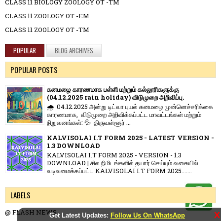
CLASS 11 BIOLOGY ZOOLOGY OT -TM
CLASS 11 ZOOLOGY OT -EM
CLASS 11 ZOOLOGY OT -TM
POPULAR
BLOG ARCHIVES
POPULAR POSTS
கனமழை காரணமாக பள்ளி மற்றும் கல்லூரிகளுக்கு
(04.12.2025 rain holiday) விடுமுறை அறிவிப்பு.
🌧️ 04.12.2025 அன்று டிட்வா புயல் கனமழை முன்னெச்சரிக்கை
காரணமாக, விடுமுறை அறிவிக்கப்பட்ட மாவட்டங்கள் மற்றும்
நிறுவனங்கள்: 💦 திருவள்ளூர் ...
KALVISOLAI I.T FORM 2025 - LATEST VERSION -
1.3 DOWNLOAD
KALVISOLAI I.T FORM 2025 - VERSION - 1.3
DOWNLOAD | சில நிமிடங்களில் தயார் செய்யும் வகையில்
வடிவமைக்கப்பட்ட KALVISOLAI I.T FORM 2025.......
LABELS
@ FLASH NEWS
X
Get Latest Updates:
Follow Us On WhatsApp