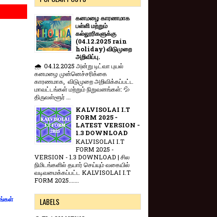
கனமழை காரணமாக
பள்ளி மற்றும்
கல்லூரிகளுக்கு
(04.12.2025 rain
holiday) விடுமுறை
அறிவிப்பு.
🌧️ 04.12.2025 அன்று டிட்வா புயல்
கனமழை முன்னெச்சரிக்கை
காரணமாக, விடுமுறை அறிவிக்கப்பட்ட
மாவட்டங்கள் மற்றும் நிறுவனங்கள்: 💦
திருவள்ளூர் ...
KALVISOLAI I.T
FORM 2025 -
LATEST VERSION -
1.3 DOWNLOAD
KALVISOLAI I.T
FORM 2025 -
VERSION - 1.3 DOWNLOAD | சில
நிமிடங்களில் தயார் செய்யும் வகையில்
வடிவமைக்கப்பட்ட KALVISOLAI I.T
FORM 2025.......
ங்கள்
LABELS