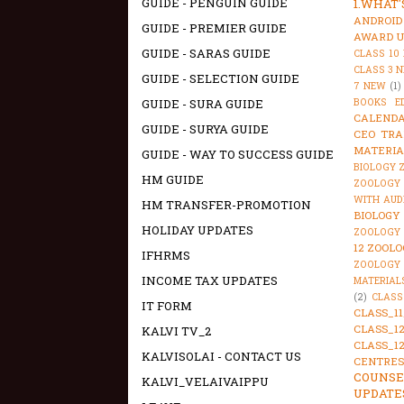
GUIDE - PENGUIN GUIDE
1.WHAT
ANDROID
GUIDE - PREMIER GUIDE
AWARD U
GUIDE - SARAS GUIDE
CLASS 10
CLASS 3 
GUIDE - SELECTION GUIDE
7 NEW
(1)
GUIDE - SURA GUIDE
BOOKS E
CALENDA
GUIDE - SURYA GUIDE
CEO TRA
MATERIA
GUIDE - WAY TO SUCCESS GUIDE
BIOLOGY 
HM GUIDE
ZOOLOGY 
WITH AUD
HM TRANSFER-PROMOTION
BIOLOGY
HOLIDAY UPDATES
ZOOLOGY 
12 ZOOLO
IFHRMS
ZOOLOGY
INCOME TAX UPDATES
MATERIAL
(2)
CLASS
IT FORM
CLASS_1
CLASS_1
KALVI TV_2
CLASS_1
KALVISOLAI - CONTACT US
CENTRES
COUNSE
KALVI_VELAIVAIPPU
UPDATE