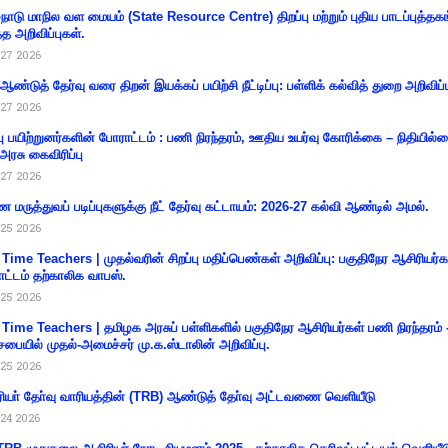
்நாடு மாநில வள மையம் (State Resource Centre) திறப்பு மற்றும் புதிய பாடப்புத்தக
்த அறிவிப்புகள்.
27 2026
 ஆண்டுத் தேர்வு வரை திறன் இயக்கப் பயிற்சி நீட்டிப்பு: பள்ளிக் கல்வித் துறை அறிவிப்ப
27 2026
்பு பயிற்றுனர்களின் போராட்டம் : பணி நிரந்தரம், ஊதிய உயர்வு கோரிக்கை – நிதியில
 அரசு கைவிரிப்பு
27 2026
 மருத்துவப் படிப்புகளுக்கு நீட் தேர்வு கட்டாயம்: 2026-27 கல்வி ஆண்டில் அமல்.
25 2026
 Time Teachers | முதல்வரின் சிறப்பு மதிப்பெண்கள் அறிவிப்பு: பகுதிநேர ஆசிரியர்க
ட்டம் தற்காலிக வாபஸ்.
25 2026
 Time Teachers | தமிழக அரசுப் பள்ளிகளில் பகுதிநேர ஆசிரியர்கள் பணி நிரந்தரம் 
சபையில் முதல்-அமைச்சர் மு.க.ஸ்டாலின் அறிவிப்பு.
25 2026
ியா் தோ்வு வாரியத்தின் (TRB) ஆண்டுத் தோ்வு அட்டவணை வெளியீடு
24 2026