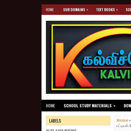
»
»
HOME
SUB DOMAINS
TEXT BOOKS
SC
»
HOME
SCHOOL STUDY MATERIALS
DO
LABELS
Home
பட்டியல்
@ FLASH NEWS