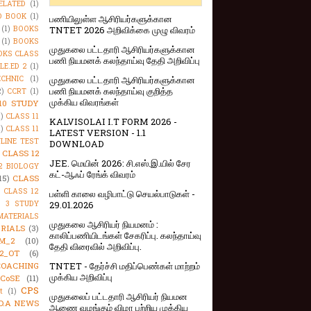
ELATED
(1)
O BOOK
(1)
பணியிலுள்ள ஆசிரியர்களுக்கான
(1)
BOOKS
TNTET 2026 அறிவிக்கை முழு விவரம்
(1)
BOOKS
முதுகலை பட்டதாரி ஆசிரியர்களுக்கான
OKS CLASS
பணி நியமனக் கலந்தாய்வு தேதி அறிவிப்பு
LE.ED 2
(1)
CHNIC
(1)
முதுகலை பட்டதாரி ஆசிரியர்களுக்கான
பணி நியமனக் கலந்தாய்வு குறித்த
2)
CCRT
(1)
முக்கிய விவரங்கள்
10 STUDY
1)
CLASS 11
KALVISOLAI I.T FORM 2026 -
1)
CLASS 11
LATEST VERSION - 1.1
NLINE TEST
DOWNLOAD
CLASS 12
JEE. மெயின் 2026: சி.எஸ்.இ.யில் சேர
2 BIOLOGY
கட்-ஆஃப் ரேங்க் விவரம்
15)
CLASS
)
CLASS 12
பள்ளி காலை வழிபாட்டு செயல்பாடுகள் -
S 3 STUDY
29.01.2026
MATERIALS
முதுகலை ஆசிரியர் நியமனம் :
RIALS
(3)
காலிப்பணியிடங்கள் சேகரிப்பு. கலந்தாய்வு
M_2
(10)
தேதி விரைவில் அறிவிப்பு.
2_OT
(6)
TNTET - தேர்ச்சி மதிப்பெண்கள் மாற்றம்
COACHING
முக்கிய அறிவிப்பு
CoSE
(11)
CPS
t
(1)
முதுகலைப் பட்டதாரி ஆசிரியர் நியமன
D.A NEWS
ஆணை வழங்கும் விழா பற்றிய முக்கிய