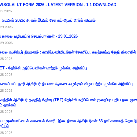
VISOLAI I.T FORM 2026 - LATEST VERSION - 1.1 DOWNLOAD
02 2026
 மெயின் 2026: சி.எஸ்.இ.யில் சேர கட்-ஆஃப் ரேங்க் விவரம்
29 2026
ி காலை வழிபாட்டு செயல்பாடுகள் - 29.01.2026
29 2026
கலை ஆசிரியர் நியமனம் : காலிப்பணியிடங்கள் சேகரிப்பு. கலந்தாய்வு தேதி விரைவில் அ
28 2026
T - தேர்ச்சி மதிப்பெண்கள் மாற்றம் முக்கிய அறிவிப்பு
28 2026
கலைப் பட்டதாரி ஆசிரியர் நியமன ஆணை வழங்கும் விழா பற்றிய முக்கிய அறிவிப்பு.
28 2026
கத்தில் ஆசிரியர் தகுதித் தேர்வு (TET) தேர்ச்சி மதிப்பெண் குறைப்பு: புதிய நடைமு
ம் தாக்கம்
28 2026
 முரண்பாட்டைக் களையக் கோரி, இடைநிலை ஆசிரியர்கள் 33 நாட்களாகத் தொடர்ந
ட்டம்
28 2026