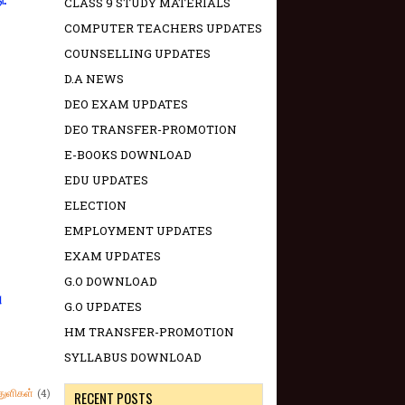
ு.
CLASS 9 STUDY MATERIALS
COMPUTER TEACHERS UPDATES
COUNSELLING UPDATES
D.A NEWS
DEO EXAM UPDATES
DEO TRANSFER-PROMOTION
E-BOOKS DOWNLOAD
EDU UPDATES
ELECTION
EMPLOYMENT UPDATES
EXAM UPDATES
G.O DOWNLOAD
ு
G.O UPDATES
HM TRANSFER-PROMOTION
SYLLABUS DOWNLOAD
துளிகள்
(4)
RECENT POSTS