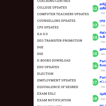
COACHING CENTRES
தமிழ
COLLEGE UPDATES
குறித
Jan 
COMPUTER TEACHERS UPDATES
COUNSELLING UPDATES
முழு
Jan 
CPS UPDATES
சிறப
D.A G.O
கூறி
DEO TRANSFER-PROMOTION
Jan 
DGE
துணை
DSE
Jan 
E-BOOKS DOWNLOAD
Part
போரா
EDU UPDATES
Jan 
ELECTION
Part
EMPLOYMENT UPDATES
சட்ட
EQUIVALENCE OF DEGREE
Jan 
EXAM ESLC
ஆசிர
Jan 
EXAM NOTIFICATION