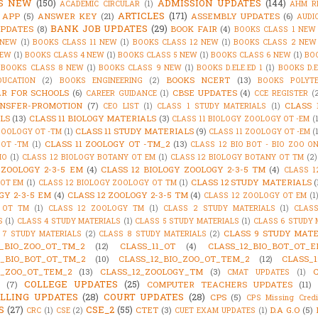
'S NEW
(150)
ADMISSION UPDATES
(144)
ACADEMIC CIRCULAR
(1)
AHM R
ARTICLES
(171)
 APP
(5)
ANSWER KEY
(21)
ASSEMBLY UPDATES
(6)
AUDI
BANK JOB UPDATES
(29)
PDATES
(8)
BOOK FAIR
(4)
BOOKS CLASS 1 NEW
 NEW
(1)
BOOKS CLASS 11 NEW
(1)
BOOKS CLASS 12 NEW
(1)
BOOKS CLASS 2 NEW
NEW
(1)
BOOKS CLASS 4 NEW
(1)
BOOKS CLASS 5 NEW
(1)
BOOKS CLASS 6 NEW
(1)
BO
BOOKS CLASS 8 NEW
(1)
BOOKS CLASS 9 NEW
(1)
BOOKS D.ELE.ED 1
(1)
BOOKS D.E
BOOKS NCERT
(13)
DUCATION
(2)
BOOKS ENGINEERING
(2)
BOOKS POLYTE
R FOR SCHOOLS
(6)
CBSE UPDATES
(4)
CAREER GUIDANCE
(1)
CCE REGISTER
(
NSFER-PROMOTION
(7)
CLASS 
CEO LIST
(1)
CLASS 1 STUDY MATERIALS
(1)
LS
(13)
CLASS 11 BIOLOGY MATERIALS
(3)
CLASS 11 BIOLOGY ZOOLOGY OT -EM
(
CLASS 11 STUDY MATERIALS
(9)
ZOOLOGY OT -TM
(1)
CLASS 11 ZOOLOGY OT -EM
(
CLASS 11 ZOOLOGY OT -TM_2
(13)
OT -TM
(1)
CLASS 12 BIO BOT - BIO ZOO O
IO
(1)
CLASS 12 BIOLOGY BOTANY OT EM
(1)
CLASS 12 BIOLOGY BOTANY OT TM
(2)
 ZOOLOGY 2-3-5 EM
(4)
CLASS 12 BIOLOGY ZOOLOGY 2-3-5 TM
(4)
CLASS 1
CLASS 12 STUDY MATERIALS
(
OT EM
(1)
CLASS 12 BIOLOGY ZOOLOGY OT TM
(1)
GY 2-3-5 EM
(4)
CLASS 12 ZOOLOGY 2-3-5 TM
(4)
CLASS 12 ZOOLOGY OT EM
(1
 OT TM
(1)
CLASS 12 ZOOLOGY TM
(1)
CLASS 2 STUDY MATERIALS
(1)
CLAS
S
(1)
CLASS 4 STUDY MATERIALS
(1)
CLASS 5 STUDY MATERIALS
(1)
CLASS 6 STUDY 
CLASS 9 STUDY MATE
 7 STUDY MATERIALS
(2)
CLASS 8 STUDY MATERIALS
(2)
1_BIO_ZOO_OT_TM_2
(12)
CLASS_11_OT
(4)
CLASS_12_BIO_BOT_OT_E
2_BIO_BOT_OT_TM_2
(10)
CLASS_12_BIO_ZOO_OT_TEM_2
(12)
CLASS_1
2_ZOO_OT_TEM_2
(13)
CLASS_12_ZOOLOGY_TM
(3)
CMAT UPDATES
(1)
COLLEGE UPDATES
(25)
(7)
COMPUTER TEACHERS UPDATES
(11)
LLING UPDATES
(28)
COURT UPDATES
(28)
CPS
(5)
CPS Missing Credi
S
(27)
CSE_2
(55)
CTET
(3)
D.A G.O
(5)
CRC
(1)
CSE
(2)
CUET EXAM UPDATES
(1)