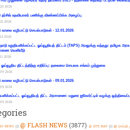
RB முதுகலை ஆசிரியர் நேரடி நியமனம் 2025 - தற்காலிக தெரிவுப் பட்டியல் வெளியீட
23 2026
நர்சிங் உதவியாளர் பணிக்கு விண்ணப்பிக்க அழைப்பு
21 2026
ி காலை வழிபாட்டு செயல்பாடுகள் - 12.01.2026
12 2026
்நாடு உறுதியளிக்கப்பட்ட ஓய்வூதியத் திட்டம் (TAPS) அமலுக்கு வந்தது: தமிழக அரசு
ாணை வெளியீடு
11 2026
ய ஓய்வூதிய திட்டத்திற்கு எதிர்ப்பு: தலைமை செயலக சங்கம் முற்றுகை
09 2026
ி காலை வழிபாட்டு செயல்பாடுகள் - 09.01.2026
09 2026
ியளிக்கப்பட்ட ஓய்வூதியத் திட்ட அரசாணை: மதுரை ஐகோர்ட்டில் வழக்கு ஒத்திவைப்ப
09 2026
egories
@ FLASH NEWS
(3877)
@ செய்தி 
NG NEWS
(1)
@ SITE MAP
(1)