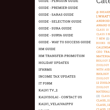
Cat
GUIDE - PENGUIN GUIDE
GUIDE - PREMIER GUIDE
@ BREAKI
GUIDE - SARAS GUIDE
1.WHAT
ANDROID
GUIDE - SELECTION GUIDE
AWARD U
GUIDE - SURA GUIDE
CLASS 10
CLASS 3 
GUIDE - SURYA GUIDE
7 NEW
(1)
GUIDE - WAY TO SUCCESS GUIDE
BOOKS E
CALENDA
HM GUIDE
CEO TRA
HM TRANSFER-PROMOTION
MATERIA
BIOLOGY 
HOLIDAY UPDATES
ZOOLOGY 
IFHRMS
WITH AUD
BIOLOGY
INCOME TAX UPDATES
ZOOLOGY 
12 ZOOLO
IT FORM
ZOOLOGY
KALVI TV_2
MATERIAL
(2)
CLASS
KALVISOLAI - CONTACT US
CLASS_1
KALVI_VELAIVAIPPU
CLASS_1
CLASS_1