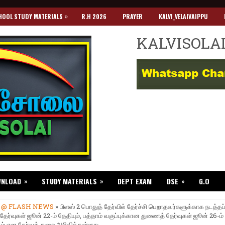
»
HOOL STUDY MATERIALS
R.H 2026
PRAYER
KALVI_VELAIVAIPPU
KALVISOLA
»
»
»
WNLOAD
STUDY MATERIALS
DEPT EXAM
DSE
G.O
»
@ FLASH NEWS
» பிளஸ் 2 பொதுத் தேர்வில் தேர்ச்சி பெறாதவர்களுக்காக நடத்தப்
ேர்வுகள் ஜூன் 22-ம் தேதியும், பத்தாம் வகுப்புக்கான துணைத் தேர்வுகள் ஜூன் 26-ம் 
் என தேர்வுத் துறை அறிவித்துள்ளது.