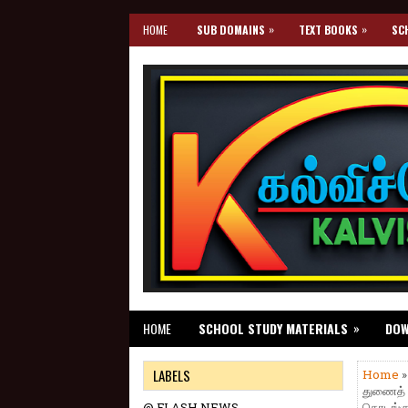
»
»
HOME
SUB DOMAINS
TEXT BOOKS
SC
»
HOME
SCHOOL STUDY MATERIALS
DO
LABELS
Home
துணைத் த
@ FLASH NEWS
தொடங்கும