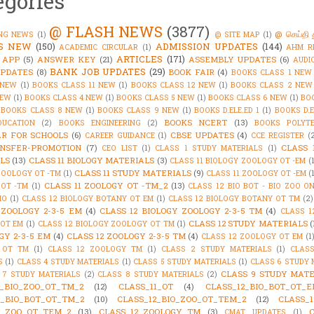
egories
@ FLASH NEWS
(3877)
@ செய்தி 
NG NEWS
(1)
@ SITE MAP
(1)
'S NEW
(150)
ADMISSION UPDATES
(144)
ACADEMIC CIRCULAR
(1)
AHM R
ARTICLES
(171)
 APP
(5)
ANSWER KEY
(21)
ASSEMBLY UPDATES
(6)
AUDI
BANK JOB UPDATES
(29)
PDATES
(8)
BOOK FAIR
(4)
BOOKS CLASS 1 NEW
 NEW
(1)
BOOKS CLASS 11 NEW
(1)
BOOKS CLASS 12 NEW
(1)
BOOKS CLASS 2 NEW
NEW
(1)
BOOKS CLASS 4 NEW
(1)
BOOKS CLASS 5 NEW
(1)
BOOKS CLASS 6 NEW
(1)
BO
BOOKS CLASS 8 NEW
(1)
BOOKS CLASS 9 NEW
(1)
BOOKS D.ELE.ED 1
(1)
BOOKS D.E
BOOKS NCERT
(13)
DUCATION
(2)
BOOKS ENGINEERING
(2)
BOOKS POLYTE
R FOR SCHOOLS
(6)
CBSE UPDATES
(4)
CAREER GUIDANCE
(1)
CCE REGISTER
(
NSFER-PROMOTION
(7)
CLASS 
CEO LIST
(1)
CLASS 1 STUDY MATERIALS
(1)
LS
(13)
CLASS 11 BIOLOGY MATERIALS
(3)
CLASS 11 BIOLOGY ZOOLOGY OT -EM
(
CLASS 11 STUDY MATERIALS
(9)
ZOOLOGY OT -TM
(1)
CLASS 11 ZOOLOGY OT -EM
(
CLASS 11 ZOOLOGY OT -TM_2
(13)
OT -TM
(1)
CLASS 12 BIO BOT - BIO ZOO O
IO
(1)
CLASS 12 BIOLOGY BOTANY OT EM
(1)
CLASS 12 BIOLOGY BOTANY OT TM
(2)
 ZOOLOGY 2-3-5 EM
(4)
CLASS 12 BIOLOGY ZOOLOGY 2-3-5 TM
(4)
CLASS 1
CLASS 12 STUDY MATERIALS
(
OT EM
(1)
CLASS 12 BIOLOGY ZOOLOGY OT TM
(1)
GY 2-3-5 EM
(4)
CLASS 12 ZOOLOGY 2-3-5 TM
(4)
CLASS 12 ZOOLOGY OT EM
(1
 OT TM
(1)
CLASS 12 ZOOLOGY TM
(1)
CLASS 2 STUDY MATERIALS
(1)
CLAS
S
(1)
CLASS 4 STUDY MATERIALS
(1)
CLASS 5 STUDY MATERIALS
(1)
CLASS 6 STUDY 
CLASS 9 STUDY MATE
 7 STUDY MATERIALS
(2)
CLASS 8 STUDY MATERIALS
(2)
1_BIO_ZOO_OT_TM_2
(12)
CLASS_11_OT
(4)
CLASS_12_BIO_BOT_OT_E
2_BIO_BOT_OT_TM_2
(10)
CLASS_12_BIO_ZOO_OT_TEM_2
(12)
CLASS_1
2_ZOO_OT_TEM_2
(13)
CLASS_12_ZOOLOGY_TM
(3)
CMAT UPDATES
(1)