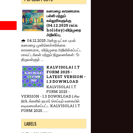
கனமழை காரணமாக
பள்ளி மற்றும்
கல்லூரிகளுக்கு
(04.12.2025 rain
holiday) விடுமுறை
அறிவிப்பு.
🌧️ 04.12.2025 அன்று டிட்வா புயல்
கனமழை முன்னெச்சரிக்கை
காரணமாக, விடுமுறை அறிவிக்கப்பட்ட
மாவட்டங்கள் மற்றும் நிறுவனங்கள்: 💦
திருவள்ளூர் ...
KALVISOLAI I.T
FORM 2025 -
LATEST VERSION -
1.3 DOWNLOAD
KALVISOLAI I.T
FORM 2025 -
VERSION - 1.3 DOWNLOAD | சில
நிமிடங்களில் தயார் செய்யும் வகையில்
வடிவமைக்கப்பட்ட KALVISOLAI I.T
FORM 2025.......
LABELS