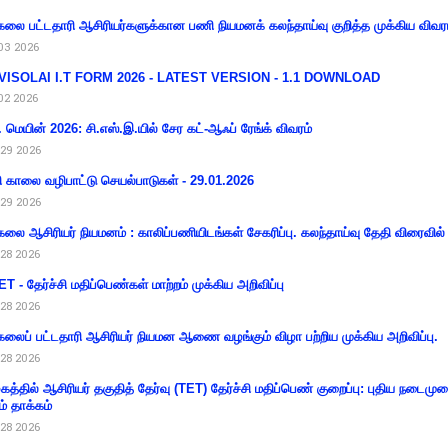
கலை பட்டதாரி ஆசிரியர்களுக்கான பணி நியமனக் கலந்தாய்வு குறித்த முக்கிய விவர
03 2026
VISOLAI I.T FORM 2026 - LATEST VERSION - 1.1 DOWNLOAD
02 2026
 மெயின் 2026: சி.எஸ்.இ.யில் சேர கட்-ஆஃப் ரேங்க் விவரம்
29 2026
ி காலை வழிபாட்டு செயல்பாடுகள் - 29.01.2026
29 2026
கலை ஆசிரியர் நியமனம் : காலிப்பணியிடங்கள் சேகரிப்பு. கலந்தாய்வு தேதி விரைவில் அ
28 2026
T - தேர்ச்சி மதிப்பெண்கள் மாற்றம் முக்கிய அறிவிப்பு
28 2026
கலைப் பட்டதாரி ஆசிரியர் நியமன ஆணை வழங்கும் விழா பற்றிய முக்கிய அறிவிப்பு.
28 2026
கத்தில் ஆசிரியர் தகுதித் தேர்வு (TET) தேர்ச்சி மதிப்பெண் குறைப்பு: புதிய நடைமு
ம் தாக்கம்
28 2026