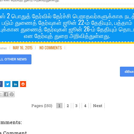
ஸ் 2 பொதுத் தேர்வில் தேர்ச்சி பெறாதவர்களுக்காக நடத
படும் துணைத் தேர்வுகள் ஜூன் 22-ம் தேதியும், பத்தாம்
்புக்கான துணைத் தேர்வுகள் ஜூன் 26-ம் தேதியும் தொடங
என தேர்வுத் துறை அறிவித்துள்ளது.
சோலை
MAY 16, 2015
NO COMMENTS
LL OTHER NEWS
விரிவா
Pages (150)
1
2
3
4
Next
omments:
 a Comment