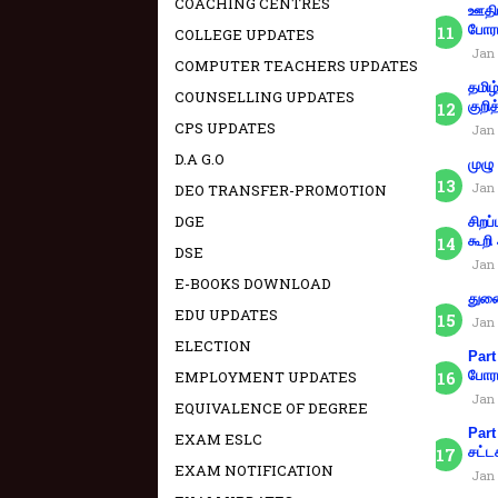
COACHING CENTRES
ஊதிய
போரா
COLLEGE UPDATES
Jan 
COMPUTER TEACHERS UPDATES
தமிழ
COUNSELLING UPDATES
குறித
CPS UPDATES
Jan 
D.A G.O
முழு
Jan 
DEO TRANSFER-PROMOTION
DGE
சிறப
கூறி
DSE
Jan 
E-BOOKS DOWNLOAD
துணை
EDU UPDATES
Jan 
ELECTION
Part
EMPLOYMENT UPDATES
போரா
Jan 
EQUIVALENCE OF DEGREE
Part
EXAM ESLC
சட்ட
EXAM NOTIFICATION
Jan 