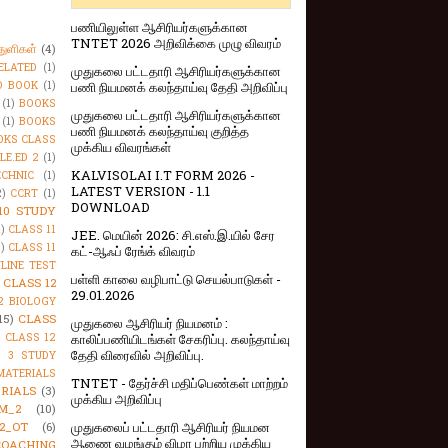
பணியிலுள்ள ஆசிரியர்களுக்கான
TNTET 2026 அறிவிக்கை முழு விவரம்
துளிகள்
(4)
ELATED
(1)
முதுகலை பட்டதாரி ஆசிரியர்களுக்கான
O BOOK
(1)
பணி நியமனக் கலந்தாய்வு தேதி அறிவிப்பு
(1)
BOOKS
முதுகலை பட்டதாரி ஆசிரியர்களுக்கான
(1)
BOOKS
பணி நியமனக் கலந்தாய்வு குறித்த
OKS CLASS
முக்கிய விவரங்கள்
LE.ED 2
(1)
KALVISOLAI I.T FORM 2026 -
CHNIC
(1)
LATEST VERSION - 1.1
2)
CCRT
(1)
DOWNLOAD
10 STUDY
1)
CLASS 11
JEE. மெயின் 2026: சி.எஸ்.இ.யில் சேர
1)
CLASS 11
கட்-ஆஃப் ரேங்க் விவரம்
NLINE TEST
பள்ளி காலை வழிபாட்டு செயல்பாடுகள் -
CLASS 12
29.01.2026
2 BIOLOGY
15)
CLASS
முதுகலை ஆசிரியர் நியமனம் :
)
CLASS 12
காலிப்பணியிடங்கள் சேகரிப்பு. கலந்தாய்வு
தேதி விரைவில் அறிவிப்பு.
S 3 STUDY
MATERIALS
TNTET - தேர்ச்சி மதிப்பெண்கள் மாற்றம்
RIALS
(3)
முக்கிய அறிவிப்பு
M_2
(10)
முதுகலைப் பட்டதாரி ஆசிரியர் நியமன
2_OT
(6)
ஆணை வழங்கும் விழா பற்றிய முக்கிய
COACHING