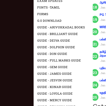
EXAM UPDATES
ஆசிர
FONTS -TAMIL
Jan 
FORMS
PG T
Jan 
G.O DOWNLOAD
GUIDE - ARIVUKKADAL BOOKS
MRB 
Jan 
GUIDE - BRILLIANT GUIDE
பள்ள
GUIDE - DEIVA GUIDE
Jan 
GUIDE - DOLPHIN GUIDE
தமிழ
GUIDE - DON GUIDE
அரச
GUIDE - FULL MARKS GUIDE
Jan 
GUIDE - GEM GUIDE
புதி
Jan 
GUIDE - JAMES GUIDE
GUIDE - JESVIN GUIDE
பள்ள
Jan 
GUIDE - KONAR GUIDE
உறுத
GUIDE - LOYOLA GUIDE
Jan 
GUIDE - MERCY GUIDE