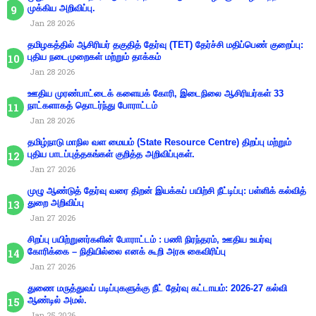
முக்கிய அறிவிப்பு.
Jan 28 2026
தமிழகத்தில் ஆசிரியர் தகுதித் தேர்வு (TET) தேர்ச்சி மதிப்பெண் குறைப்பு:
புதிய நடைமுறைகள் மற்றும் தாக்கம்
Jan 28 2026
ஊதிய முரண்பாட்டைக் களையக் கோரி, இடைநிலை ஆசிரியர்கள் 33
நாட்களாகத் தொடர்ந்து போராட்டம்
Jan 28 2026
தமிழ்நாடு மாநில வள மையம் (State Resource Centre) திறப்பு மற்றும்
புதிய பாடப்புத்தகங்கள் குறித்த அறிவிப்புகள்.
Jan 27 2026
முழு ஆண்டுத் தேர்வு வரை திறன் இயக்கப் பயிற்சி நீட்டிப்பு: பள்ளிக் கல்வித்
துறை அறிவிப்பு
Jan 27 2026
சிறப்பு பயிற்றுனர்களின் போராட்டம் : பணி நிரந்தரம், ஊதிய உயர்வு
கோரிக்கை – நிதியில்லை எனக் கூறி அரசு கைவிரிப்பு
Jan 27 2026
துணை மருத்துவப் படிப்புகளுக்கு நீட் தேர்வு கட்டாயம்: 2026-27 கல்வி
ஆண்டில் அமல்.
Jan 25 2026