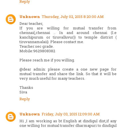
Reply
Unknown
Thursday, July 02, 2015 8:20:00 AM
Dear teacher,
If you are willing for mutual transfer from
chennai(,chennai .. In and around chennai (I.e
kanchipurum or tiruvalluvur)) to temple district (
tiruvannamalaii). Please contact me.
Teacher:sec grade.
Mobile:9629808382
Please reach me if you willing.
@dear admin: please create a one new page for
mutual transfer and share the link. So that it will be
very much useful for many teachers.
Thanks
Siva
Reply
Unknown
Friday, July 03, 2015 12:09:00 AM
Hi ,I am working as bt English at dindigul dist,if any
one willing for mutual transfer dharmapuri to dindigul