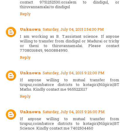
contact 9751252530.orsalem to dindigul, or
thiruvannamalai to dindigul
Reply
Unknown
Saturday, July 04, 2015 1:54:00 PM
I am working as B. T.assistant science. If anyone
willing to transfer from dindigul or Madurai or trichy
or theni to thiruvannamalai. Please contact
7708016849, 9600884990.
Reply
Unknown
Saturday, July 04, 2015 9:22:00 PM
If anyone willing to mutual transfer from
tirupur,coimbatore districts to kotagiri(Nilgiris)BT
Maths. Kindly contact me 9655223117
Reply
Unknown
Saturday, July 04, 2015 9:26:00 PM
If anyone willing to mutual transfer from
tirupur,coimbatore districts to kotagiri(Nilgiris)BT
Science. Kindly contact me 7402504460