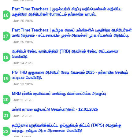
Part Time Teachers | முதல்வரின் சிறப்பு மதிப்பெண்கள் அறிவிப்பு:
பகுதிநேர ஆசிரியர்கள் போராட்டம் தற்காலிக வாபஸ்.
Jan 25 2026
Part Time Teachers | தமிழக அரசுப் பள்ளிகளில் பகுதிநேர ஆசிரியர்கள்
பணி நிரந்தரம் - சட்டசபையில் முதல்-அமைச்சர் மு.க.ஸ்டாலின் அறிவிப்பு.
Jan 25 2026
ஆசிரியா் தோ்வு வாரியத்தின் (TRB) ஆண்டுத் தோ்வு அட்டவணை
வெளியீடு
Jan 24 2026
PG TRB முதுகலை ஆசிரியர் நேரடி நியமனம் 2025 - தற்காலிக தெரிவுப்
பட்டியல் வெளியீடு.
Jan 23 2026
MRB நர்சிங் உதவியாளர் பணிக்கு விண்ணப்பிக்க அழைப்பு
Jan 21 2026
பள்ளி காலை வழிபாட்டு செயல்பாடுகள் - 12.01.2026
Jan 12 2026
தமிழ்நாடு உறுதியளிக்கப்பட்ட ஓய்வூதியத் திட்டம் (TAPS) அமலுக்கு
வந்தது: தமிழக அரசு அரசாணை வெளியீடு
Jan 11 2026