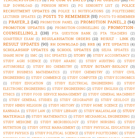
POLICE
SLIP DOWNLOAD
(1)
PENSION NEWS
(2)
PG SENIORITY LIST
(1)
RECRUITMENT UPDATES
(9)
POLICE S.I NOTIFICATIONS
(2)
POLYTECHNIC
POSTS TO REMEMBER
(55)
LECTURER UPDATES
(2)
POSTS-TO-REMEMBER
PRAYER_2
(141)
PROMOTION PANEL_2
(94)
(1)
PROMOTION PANEL
(2)
PROMOTION-
PROMOTION UPDATES
(16)
PROMOTION-COUNSELLING
(1)
COUNSELLING_2
(138)
PTA QUESTION BANK
(1)
PTA TEACHERS
(2)
REGULARISATION ORDERS
(22)
RESULT - LINK
(5)
QUARTERLY EXAM
(1)
RESULT UPDATES
(90)
RH DOWNLOAD
(10)
RRB
(4)
RTE UPDATES
(4)
SCHOLARSHIP UPDATES
(6)
SCHOOL UPDATES
(13)
SELVA UPDATES
(1)
STORY
(8)
SHARE NOW
(1)
SMC
(2)
SSC UPDATES
(2)
STUDY ACCOUNTANCY
(1)
STUDY AGRI SCIENCE
(1)
STUDY ARABIC
(1)
STUDY AUDITING
(1)
STUDY
STUDY BOTANY-BIOLOGY
(3)
AUTOMOBILE
(1)
STUDY BIO CHEMISTRY
(1)
STUDY BUSINESS MATHEMATICS
(1)
STUDY CHEMISTRY
(1)
STUDY CIVIL
ENGINEERING
(1)
STUDY COMMERCE
(1)
STUDY COMPUTER
(2)
STUDY ECONOMICS
(1)
STUDY EDUCATION
(2)
STUDY ELECTRICAL ENGINEERING
(1)
STUDY
ELECTRONIC ENGINEERING
(1)
STUDY ENGINEERING
(2)
STUDY ENGLISH
(1)
STUDY
ETHICS
(1)
STUDY FOOD SERVICE MANAGEMENT
(1)
STUDY GENERAL MACHINIST
(1)
STUDY GENERAL STUDIES
(1)
STUDY GEOGRAPHY
(1)
STUDY GEOLOGY
(1)
STUDY HINDU RELIGION
(1)
STUDY HISTORY
(1)
STUDY HOME SCIENCE
(1)
STUDY
STUDY
KANNADA
(1)
STUDY LAW
(1)
STUDY LIBRARY
(1)
STUDY MALAYALAM
(1)
MATERIALS
(5)
STUDY MATHEMATICS
(1)
STUDY MECHANICAL ENGINEERING
(1)
STUDY MEDICINE
(1)
STUDY MICROBIOLOGY
(1)
STUDY NURSING
(1)
STUDY
NUTRITION
(1)
STUDY OFFICE MANAGEMENT
(1)
STUDY PHYSICAL EDUCATION
(1)
STUDY PHYSICS
(1)
STUDY POLITICAL SCIENCE
(1)
STUDY POLYTECHNIC
(1)
STUDY