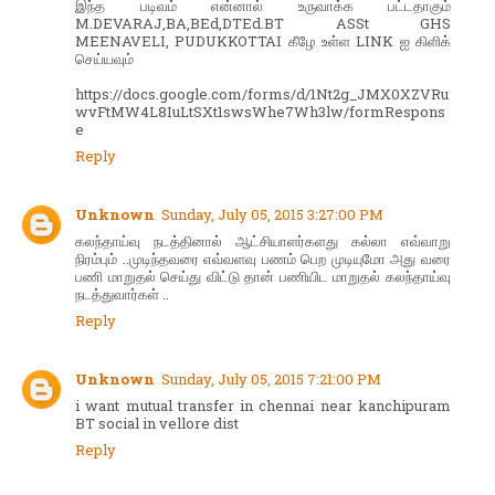
இந்த படிவம் என்னால் உருவாக்க பட்டதாகும்
M.DEVARAJ,BA,BEd,DTEd.BT ASSt GHS
MEENAVELI, PUDUKKOTTAI கீழே உள்ள LINK ஐ கிளிக்
செய்யவும்
https://docs.google.com/forms/d/1Nt2g_JMX0XZVRu
wvFtMW4L8IuLtSXt1swsWhe7Wh3lw/formRespons
e
Reply
Unknown
Sunday, July 05, 2015 3:27:00 PM
கலந்தாய்வு நடத்தினால் ஆட்சியாளர்களது கல்லா எவ்வாறு
நிரம்பும் ..முடிந்தவரை எவ்வளவு பணம் பெற முடியுமோ அது வரை
பணி மாறுதல் செய்து விட்டு தான் பணியிட மாறுதல் கலந்தாய்வு
நடத்துவார்கள் ..
Reply
Unknown
Sunday, July 05, 2015 7:21:00 PM
i want mutual transfer in chennai near kanchipuram
BT social in vellore dist
Reply