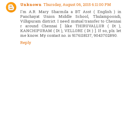
Unknown
Thursday, August 06, 2015 6:11:00 PM
I'm A.R. Mary Sharmila a BT Asst ( English ) in
Panchayat Union Middle School, Thulampoondi,
Villupuram district. I need mutual transfer to Chennai
r around Chennai [ like THIRUVALLUR ( Dt ),
KANCHIPURAM ( Dt ), VELLORE ( Dt ) ]. If so, plz let
me know. My contact no. is 9176118137, 9043702890.
Reply