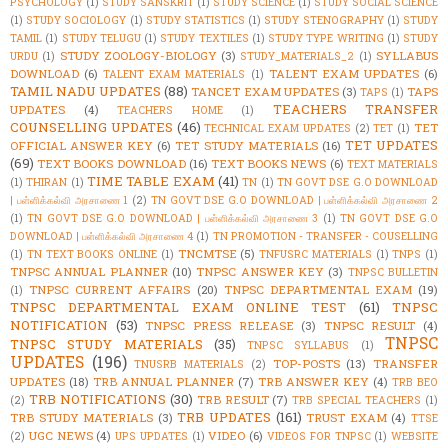
PSYCHOLOGY
(1)
STUDY SANSKRIT
(1)
STUDY SCIENCE
(1)
STUDY SOCIAL SCIENCE
(1)
STUDY SOCIOLOGY
(1)
STUDY STATISTICS
(1)
STUDY STENOGRAPHY
(1)
STUDY
TAMIL
(1)
STUDY TELUGU
(1)
STUDY TEXTILES
(1)
STUDY TYPE WRITING
(1)
STUDY
STUDY ZOOLOGY-BIOLOGY
(3)
SYLLABUS
URDU
(1)
STUDY_MATERIALS_2
(1)
DOWNLOAD
(6)
TALENT EXAM UPDATES
(6)
TALENT EXAM MATERIALS
(1)
TAMIL NADU UPDATES
(88)
TANCET EXAM UPDATES
(3)
TAPS
TAPS
(1)
TEACHERS TRANSFER
UPDATES
(4)
TEACHERS HOME
(1)
COUNSELLING UPDATES
(46)
TET
TECHNICAL EXAM UPDATES
(2)
TET
(1)
TET UPDATES
OFFICIAL ANSWER KEY
(6)
TET STUDY MATERIALS
(16)
(69)
TEXT BOOKS DOWNLOAD
(16)
TEXT BOOKS NEWS
(6)
TEXT MATERIALS
TIME TABLE EXAM
(41)
(1)
THIRAN
(1)
TN
(1)
TN GOVT DSE G.O DOWNLOAD
| பள்ளிக்கல்வி அரசாணை 1
(2)
TN GOVT DSE G.O DOWNLOAD | பள்ளிக்கல்வி அரசாணை 2
(1)
TN GOVT DSE G.O DOWNLOAD | பள்ளிக்கல்வி அரசாணை 3
(1)
TN GOVT DSE G.O
DOWNLOAD | பள்ளிக்கல்வி அரசாணை 4
(1)
TN PROMOTION - TRANSFER - COUSELLING
TNCMTSE
(5)
(1)
TN TEXT BOOKS ONLINE
(1)
TNFUSRC MATERIALS
(1)
TNPS
(1)
TNPSC ANNUAL PLANNER
(10)
TNPSC ANSWER KEY
(3)
TNPSC BULLETIN
TNPSC CURRENT AFFAIRS
(20)
TNPSC DEPARTMENTAL EXAM
(19)
(1)
TNPSC DEPARTMENTAL EXAM ONLINE TEST
(61)
TNPSC
NOTIFICATION
(53)
TNPSC PRESS RELEASE
(3)
TNPSC RESULT
(4)
TNPSC
TNPSC STUDY MATERIALS
(35)
TNPSC SYLLABUS
(1)
UPDATES
(196)
TOP-POSTS
(13)
TRANSFER
TNUSRB MATERIALS
(2)
UPDATES
(18)
TRB ANNUAL PLANNER
(7)
TRB ANSWER KEY
(4)
TRB BEO
TRB NOTIFICATIONS
(30)
TRB RESULT
(7)
(2)
TRB SPECIAL TEACHERS
(1)
TRB UPDATES
(161)
TRB STUDY MATERIALS
(3)
TRUST EXAM
(4)
TTSE
UGC NEWS
(4)
VIDEO
(6)
(2)
UPS UPDATES
(1)
VIDEOS FOR TNPSC
(1)
WEBSITE