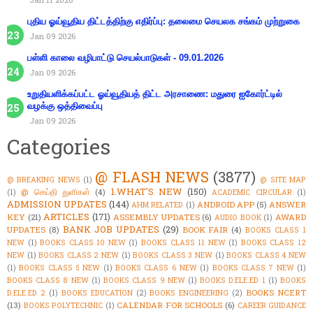
புதிய ஓய்வூதிய திட்டத்திற்கு எதிர்ப்பு: தலைமை செயலக சங்கம் முற்றுகை
Jan 09 2026
பள்ளி காலை வழிபாட்டு செயல்பாடுகள் - 09.01.2026
Jan 09 2026
உறுதியளிக்கப்பட்ட ஓய்வூதியத் திட்ட அரசாணை: மதுரை ஐகோர்ட்டில்
வழக்கு ஒத்திவைப்பு
Jan 09 2026
Categories
@ FLASH NEWS
(3877)
@ BREAKING NEWS
(1)
@ SITE MAP
1.WHAT'S NEW
(150)
@ செய்தி துளிகள்
(4)
(1)
ACADEMIC CIRCULAR
(1)
ADMISSION UPDATES
(144)
ANDROID APP
(5)
ANSWER
AHM RELATED
(1)
ARTICLES
(171)
KEY
(21)
ASSEMBLY UPDATES
(6)
AWARD
AUDIO BOOK
(1)
BANK JOB UPDATES
(29)
UPDATES
(8)
BOOK FAIR
(4)
BOOKS CLASS 1
NEW
(1)
BOOKS CLASS 10 NEW
(1)
BOOKS CLASS 11 NEW
(1)
BOOKS CLASS 12
NEW
(1)
BOOKS CLASS 2 NEW
(1)
BOOKS CLASS 3 NEW
(1)
BOOKS CLASS 4 NEW
(1)
BOOKS CLASS 5 NEW
(1)
BOOKS CLASS 6 NEW
(1)
BOOKS CLASS 7 NEW
(1)
BOOKS CLASS 8 NEW
(1)
BOOKS CLASS 9 NEW
(1)
BOOKS D.ELE.ED 1
(1)
BOOKS
BOOKS NCERT
D.ELE.ED 2
(1)
BOOKS EDUCATION
(2)
BOOKS ENGINEERING
(2)
(13)
CALENDAR FOR SCHOOLS
(6)
BOOKS POLYTECHNIC
(1)
CAREER GUIDANCE