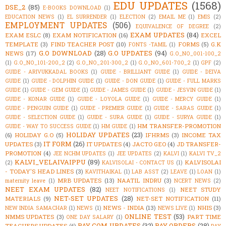
EDU UPDATES
(1568)
DSE_2
(85)
E-BOOKS DOWNLOAD
(1)
EDUCATION NEWS
(1)
EL SURRENDER
(1)
ELECTION
(2)
EMAIL ME
(1)
EMIS
(2)
EMPLOYMENT UPDATES
(506)
EQUIVALENCE OF DEGREE
(2)
EXAM UPDATES
(84)
EXAM ESLC
(8)
EXAM NOTIFICATION
(16)
EXCEL
TEMPLATE
(3)
FIND TEACHER POST
(10)
FORMS
(5)
G.K
FONTS -TAMIL
(1)
G.O DOWNLOAD
(28)
G.O UPDATES
(94)
NEWS
(17)
G.O_NO_001-100_2
(1)
G.O_NO_101-200_2
(2)
G.O_NO_201-300_2
(1)
G.O_NO_601-700_2
(1)
GPF
(2)
GUIDE - ARIVUKKADAL BOOKS
(1)
GUIDE - BRILLIANT GUIDE
(1)
GUIDE - DEIVA
GUIDE
(1)
GUIDE - DOLPHIN GUIDE
(1)
GUIDE - DON GUIDE
(1)
GUIDE - FULL MARKS
GUIDE
(1)
GUIDE - GEM GUIDE
(1)
GUIDE - JAMES GUIDE
(1)
GUIDE - JESVIN GUIDE
(1)
GUIDE - KONAR GUIDE
(1)
GUIDE - LOYOLA GUIDE
(1)
GUIDE - MERCY GUIDE
(1)
GUIDE - PENGUIN GUIDE
(1)
GUIDE - PREMIER GUIDE
(1)
GUIDE - SARAS GUIDE
(1)
GUIDE - SELECTION GUIDE
(1)
GUIDE - SURA GUIDE
(1)
GUIDE - SURYA GUIDE
(1)
HM TRANSFER-PROMOTION
GUIDE - WAY TO SUCCESS GUIDE
(1)
HM GUIDE
(1)
HOLIDAY UPDATES
(23)
(6)
HOLIDAY G.O
(5)
IFHRMS
(3)
INCOME TAX
IT FORM
(26)
UPDATES
(3)
IT UPDATES
(4)
JACTO GEO
(4)
JD TRANSFER-
PROMOTION
(4)
JEE NCHM UPDATES
(1)
JEE UPDATES
(2)
KALVI
(1)
KALVI TV_2
KALVI_VELAIVAIPPU
(89)
KALVISOLAI
(2)
KALVISOLAI - CONTACT US
(1)
- TODAY'S HEAD LINES
(3)
KAVITHAIKAL
(1)
LAB ASST
(2)
LEAVE
(1)
LOAN
(1)
MRB UPDATES
(13)
NAATIL INDRU
(3)
maternity leave
(1)
NCERT NEWS
(2)
NEET EXAM UPDATES
(82)
NEET STUDY
NEET NOTIFICATIONS
(1)
NET-SET UPDATES
(28)
MATERIALS
(9)
NET-SET NOTIFICATION
(11)
NEWS - INDIA
(13)
NHIS
(3)
NEW INDIA SAMACHAR
(1)
NEWS
(1)
NEWS LIVE
(1)
ONLINE TEST
(53)
NMMS UPDATES
(3)
PART TIME
ONE DAY SALARY
(1)
PAY COM UPDATES
(32)
PAY ORDERS
(28)
TEACHERS UPDATES
(6)
PAY