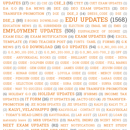
UPDATES
(27)
CSE_2
(55)
CTET
(3)
CRC
(1)
CSE
(2)
CUET EXAM UPDATES
(1)
D.A G.O
(5)
D.A NEWS
(8)
DEE
(11)
DEO EXAM UPDATES
(21)
DEO
TRANSFER-PROMOTION
(7)
DGE_2
(14)
DGE
(1)
DRESS_CODE
(1)
DSE
(1)
EDU UPDATES
(1568)
DSE_2
(85)
E-BOOKS DOWNLOAD
(1)
EDUCATION NEWS
(1)
EL SURRENDER
(1)
ELECTION
(2)
EMAIL ME
(1)
EMIS
(2)
EMPLOYMENT UPDATES
(506)
EQUIVALENCE OF DEGREE
(2)
EXAM UPDATES
(84)
EXAM ESLC
(8)
EXAM NOTIFICATION
(16)
EXCEL
TEMPLATE
(3)
FIND TEACHER POST
(10)
FORMS
(5)
G.K
FONTS -TAMIL
(1)
G.O DOWNLOAD
(28)
G.O UPDATES
(94)
NEWS
(17)
G.O_NO_001-100_2
(1)
G.O_NO_101-200_2
(2)
G.O_NO_201-300_2
(1)
G.O_NO_601-700_2
(1)
GPF
(2)
GUIDE - ARIVUKKADAL BOOKS
(1)
GUIDE - BRILLIANT GUIDE
(1)
GUIDE - DEIVA
GUIDE
(1)
GUIDE - DOLPHIN GUIDE
(1)
GUIDE - DON GUIDE
(1)
GUIDE - FULL MARKS
GUIDE
(1)
GUIDE - GEM GUIDE
(1)
GUIDE - JAMES GUIDE
(1)
GUIDE - JESVIN GUIDE
(1)
GUIDE - KONAR GUIDE
(1)
GUIDE - LOYOLA GUIDE
(1)
GUIDE - MERCY GUIDE
(1)
GUIDE - PENGUIN GUIDE
(1)
GUIDE - PREMIER GUIDE
(1)
GUIDE - SARAS GUIDE
(1)
GUIDE - SELECTION GUIDE
(1)
GUIDE - SURA GUIDE
(1)
GUIDE - SURYA GUIDE
(1)
HM TRANSFER-PROMOTION
GUIDE - WAY TO SUCCESS GUIDE
(1)
HM GUIDE
(1)
HOLIDAY UPDATES
(23)
(6)
HOLIDAY G.O
(5)
IFHRMS
(3)
INCOME TAX
IT FORM
(26)
UPDATES
(3)
IT UPDATES
(4)
JACTO GEO
(4)
JD TRANSFER-
PROMOTION
(4)
JEE NCHM UPDATES
(1)
JEE UPDATES
(2)
KALVI
(1)
KALVI TV_2
KALVI_VELAIVAIPPU
(89)
KALVISOLAI
(2)
KALVISOLAI - CONTACT US
(1)
- TODAY'S HEAD LINES
(3)
KAVITHAIKAL
(1)
LAB ASST
(2)
LEAVE
(1)
LOAN
(1)
MRB UPDATES
(13)
NAATIL INDRU
(3)
maternity leave
(1)
NCERT NEWS
(2)
NEET EXAM UPDATES
(82)
NEET STUDY
NEET NOTIFICATIONS
(1)