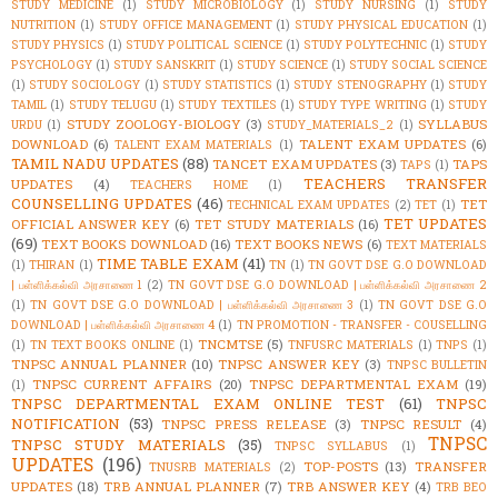
STUDY MEDICINE
(1)
STUDY MICROBIOLOGY
(1)
STUDY NURSING
(1)
STUDY
NUTRITION
(1)
STUDY OFFICE MANAGEMENT
(1)
STUDY PHYSICAL EDUCATION
(1)
STUDY PHYSICS
(1)
STUDY POLITICAL SCIENCE
(1)
STUDY POLYTECHNIC
(1)
STUDY
PSYCHOLOGY
(1)
STUDY SANSKRIT
(1)
STUDY SCIENCE
(1)
STUDY SOCIAL SCIENCE
(1)
STUDY SOCIOLOGY
(1)
STUDY STATISTICS
(1)
STUDY STENOGRAPHY
(1)
STUDY
TAMIL
(1)
STUDY TELUGU
(1)
STUDY TEXTILES
(1)
STUDY TYPE WRITING
(1)
STUDY
STUDY ZOOLOGY-BIOLOGY
(3)
SYLLABUS
URDU
(1)
STUDY_MATERIALS_2
(1)
DOWNLOAD
(6)
TALENT EXAM UPDATES
(6)
TALENT EXAM MATERIALS
(1)
TAMIL NADU UPDATES
(88)
TANCET EXAM UPDATES
(3)
TAPS
TAPS
(1)
TEACHERS TRANSFER
UPDATES
(4)
TEACHERS HOME
(1)
COUNSELLING UPDATES
(46)
TET
TECHNICAL EXAM UPDATES
(2)
TET
(1)
TET UPDATES
OFFICIAL ANSWER KEY
(6)
TET STUDY MATERIALS
(16)
(69)
TEXT BOOKS DOWNLOAD
(16)
TEXT BOOKS NEWS
(6)
TEXT MATERIALS
TIME TABLE EXAM
(41)
(1)
THIRAN
(1)
TN
(1)
TN GOVT DSE G.O DOWNLOAD
| பள்ளிக்கல்வி அரசாணை 1
(2)
TN GOVT DSE G.O DOWNLOAD | பள்ளிக்கல்வி அரசாணை 2
(1)
TN GOVT DSE G.O DOWNLOAD | பள்ளிக்கல்வி அரசாணை 3
(1)
TN GOVT DSE G.O
DOWNLOAD | பள்ளிக்கல்வி அரசாணை 4
(1)
TN PROMOTION - TRANSFER - COUSELLING
TNCMTSE
(5)
(1)
TN TEXT BOOKS ONLINE
(1)
TNFUSRC MATERIALS
(1)
TNPS
(1)
TNPSC ANNUAL PLANNER
(10)
TNPSC ANSWER KEY
(3)
TNPSC BULLETIN
TNPSC CURRENT AFFAIRS
(20)
TNPSC DEPARTMENTAL EXAM
(19)
(1)
TNPSC DEPARTMENTAL EXAM ONLINE TEST
(61)
TNPSC
NOTIFICATION
(53)
TNPSC PRESS RELEASE
(3)
TNPSC RESULT
(4)
TNPSC
TNPSC STUDY MATERIALS
(35)
TNPSC SYLLABUS
(1)
UPDATES
(196)
TOP-POSTS
(13)
TRANSFER
TNUSRB MATERIALS
(2)
UPDATES
(18)
TRB ANNUAL PLANNER
(7)
TRB ANSWER KEY
(4)
TRB BEO