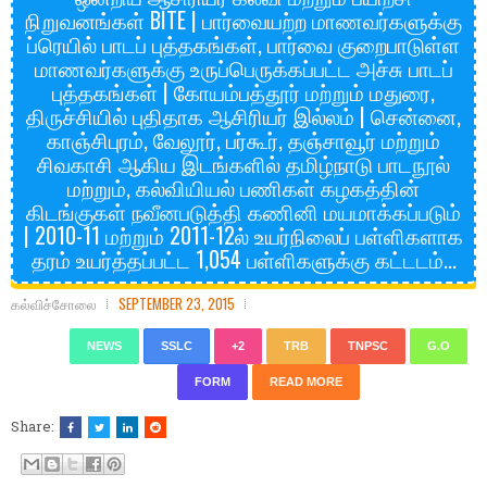
நிறுவனங்கள் BITE | பார்வையற்ற மாணவர்களுக்கு
ப்ரெயில் பாடப் புத்தகங்கள், பார்வை குறைபாடுள்ள
மாணவர்களுக்கு உருப்பெருக்கப்பட்ட அச்சு பாடப்
புத்தகங்கள் | கோயம்பத்தூர் மற்றும் மதுரை,
திருச்சியில் புதிதாக ஆசிரியர் இல்லம் | சென்னை,
காஞ்சிபுரம், வேலூர், பர்கூர், தஞ்சாவூர் மற்றும்
சிவகாசி ஆகிய இடங்களில் தமிழ்நாடு பாடநூல்
மற்றும், கல்வியியல் பணிகள் கழகத்தின்
கிடங்குகள் நவீனபடுத்தி கணினி மயமாக்கப்படும்
| 2010-11 மற்றும் 2011-12ல் உயர்நிலைப் பள்ளிகளாக
தரம் உயர்த்தப்பட்ட 1,054 பள்ளிகளுக்கு கட்டடம்...
கல்விச்சோலை
SEPTEMBER 23, 2015
NEWS
SSLC
+2
TRB
TNPSC
G.O
FORM
READ MORE
Share: