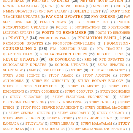
NET-SET UPDATES
(28)
MATERIALS
(9)
NET-SET NOTIFICATION
(11)
NEWS - INDIA
(13)
NHIS
(3)
NEW INDIA SAMACHAR
(1)
NEWS
(1)
NEWS LIVE
(1)
ONLINE TEST
(53)
NMMS UPDATES
(3)
PART TIME
ONE DAY SALARY
(1)
PAY COM UPDATES
(32)
PAY ORDERS
(28)
TEACHERS UPDATES
(6)
PAY
POLICE
SLIP DOWNLOAD
(1)
PENSION NEWS
(2)
PG SENIORITY LIST
(1)
RECRUITMENT UPDATES
(9)
POLICE S.I NOTIFICATIONS
(2)
POLYTECHNIC
POSTS TO REMEMBER
(55)
LECTURER UPDATES
(2)
POSTS-TO-REMEMBER
PRAYER_2
(141)
PROMOTION PANEL_2
(94)
(1)
PROMOTION PANEL
(2)
PROMOTION-
PROMOTION UPDATES
(16)
PROMOTION-COUNSELLING
(1)
COUNSELLING_2
(138)
PTA QUESTION BANK
(1)
PTA TEACHERS
(2)
REGULARISATION ORDERS
(22)
RESULT - LINK
(5)
QUARTERLY EXAM
(1)
RESULT UPDATES
(90)
RH DOWNLOAD
(10)
RRB
(4)
RTE UPDATES
(4)
SCHOLARSHIP UPDATES
(6)
SCHOOL UPDATES
(13)
SELVA UPDATES
(1)
STORY
(8)
SHARE NOW
(1)
SMC
(2)
SSC UPDATES
(2)
STUDY ACCOUNTANCY
(1)
STUDY AGRI SCIENCE
(1)
STUDY ARABIC
(1)
STUDY AUDITING
(1)
STUDY
STUDY BOTANY-BIOLOGY
(3)
AUTOMOBILE
(1)
STUDY BIO CHEMISTRY
(1)
STUDY BUSINESS MATHEMATICS
(1)
STUDY CHEMISTRY
(1)
STUDY CIVIL
ENGINEERING
(1)
STUDY COMMERCE
(1)
STUDY COMPUTER
(2)
STUDY ECONOMICS
(1)
STUDY EDUCATION
(2)
STUDY ELECTRICAL ENGINEERING
(1)
STUDY
ELECTRONIC ENGINEERING
(1)
STUDY ENGINEERING
(2)
STUDY ENGLISH
(1)
STUDY
ETHICS
(1)
STUDY FOOD SERVICE MANAGEMENT
(1)
STUDY GENERAL MACHINIST
(1)
STUDY GENERAL STUDIES
(1)
STUDY GEOGRAPHY
(1)
STUDY GEOLOGY
(1)
STUDY HINDU RELIGION
(1)
STUDY HISTORY
(1)
STUDY HOME SCIENCE
(1)
STUDY
STUDY
KANNADA
(1)
STUDY LAW
(1)
STUDY LIBRARY
(1)
STUDY MALAYALAM
(1)
MATERIALS
(5)
STUDY MATHEMATICS
(1)
STUDY MECHANICAL ENGINEERING
(1)