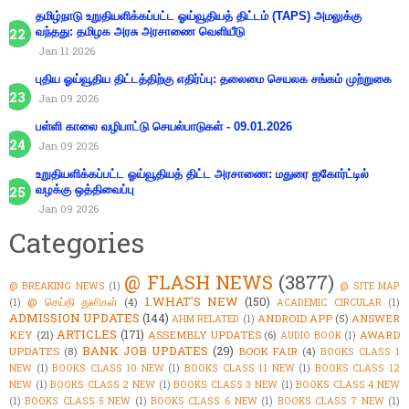
தமிழ்நாடு உறுதியளிக்கப்பட்ட ஓய்வூதியத் திட்டம் (TAPS) அமலுக்கு
வந்தது: தமிழக அரசு அரசாணை வெளியீடு
Jan 11 2026
புதிய ஓய்வூதிய திட்டத்திற்கு எதிர்ப்பு: தலைமை செயலக சங்கம் முற்றுகை
Jan 09 2026
பள்ளி காலை வழிபாட்டு செயல்பாடுகள் - 09.01.2026
Jan 09 2026
உறுதியளிக்கப்பட்ட ஓய்வூதியத் திட்ட அரசாணை: மதுரை ஐகோர்ட்டில்
வழக்கு ஒத்திவைப்பு
Jan 09 2026
Categories
@ FLASH NEWS
(3877)
@ BREAKING NEWS
(1)
@ SITE MAP
1.WHAT'S NEW
(150)
@ செய்தி துளிகள்
(4)
(1)
ACADEMIC CIRCULAR
(1)
ADMISSION UPDATES
(144)
ANDROID APP
(5)
ANSWER
AHM RELATED
(1)
ARTICLES
(171)
KEY
(21)
ASSEMBLY UPDATES
(6)
AWARD
AUDIO BOOK
(1)
BANK JOB UPDATES
(29)
UPDATES
(8)
BOOK FAIR
(4)
BOOKS CLASS 1
NEW
(1)
BOOKS CLASS 10 NEW
(1)
BOOKS CLASS 11 NEW
(1)
BOOKS CLASS 12
NEW
(1)
BOOKS CLASS 2 NEW
(1)
BOOKS CLASS 3 NEW
(1)
BOOKS CLASS 4 NEW
(1)
BOOKS CLASS 5 NEW
(1)
BOOKS CLASS 6 NEW
(1)
BOOKS CLASS 7 NEW
(1)