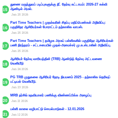
துணை மருத்துவப் படிப்புகளுக்கு நீட் தேர்வு கட்டாயம்: 2026-27 கல்வி
ஆண்டில் அமல்.
Jan 25 2026
Part Time Teachers | முதல்வரின் சிறப்பு மதிப்பெண்கள் அறிவிப்பு:
பகுதிநேர ஆசிரியர்கள் போராட்டம் தற்காலிக வாபஸ்.
Jan 25 2026
Part Time Teachers | தமிழக அரசுப் பள்ளிகளில் பகுதிநேர ஆசிரியர்கள்
பணி நிரந்தரம் - சட்டசபையில் முதல்-அமைச்சர் மு.க.ஸ்டாலின் அறிவிப்பு.
Jan 25 2026
ஆசிரியா் தோ்வு வாரியத்தின் (TRB) ஆண்டுத் தோ்வு அட்டவணை
வெளியீடு
Jan 24 2026
PG TRB முதுகலை ஆசிரியர் நேரடி நியமனம் 2025 - தற்காலிக தெரிவுப்
பட்டியல் வெளியீடு.
Jan 23 2026
MRB நர்சிங் உதவியாளர் பணிக்கு விண்ணப்பிக்க அழைப்பு
Jan 21 2026
பள்ளி காலை வழிபாட்டு செயல்பாடுகள் - 12.01.2026
Jan 12 2026