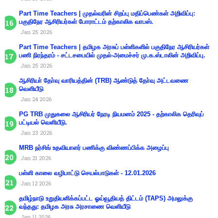
Part Time Teachers | முதல்வரின் சிறப்பு மதிப்பெண்கள் அறிவிப்பு:
பகுதிநேர ஆசிரியர்கள் போராட்டம் தற்காலிக வாபஸ்.
Jan 25 2026
Part Time Teachers | தமிழக அரசுப் பள்ளிகளில் பகுதிநேர ஆசிரியர்கள்
பணி நிரந்தரம் - சட்டசபையில் முதல்-அமைச்சர் மு.க.ஸ்டாலின் அறிவிப்பு.
Jan 25 2026
ஆசிரியா் தோ்வு வாரியத்தின் (TRB) ஆண்டுத் தோ்வு அட்டவணை
வெளியீடு
Jan 24 2026
PG TRB முதுகலை ஆசிரியர் நேரடி நியமனம் 2025 - தற்காலிக தெரிவுப்
பட்டியல் வெளியீடு.
Jan 23 2026
MRB நர்சிங் உதவியாளர் பணிக்கு விண்ணப்பிக்க அழைப்பு
Jan 21 2026
பள்ளி காலை வழிபாட்டு செயல்பாடுகள் - 12.01.2026
Jan 12 2026
தமிழ்நாடு உறுதியளிக்கப்பட்ட ஓய்வூதியத் திட்டம் (TAPS) அமலுக்கு
வந்தது: தமிழக அரசு அரசாணை வெளியீடு
Jan 11 2026