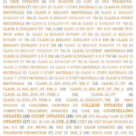
CBSE UPDATES
(4)
CEO TRANSFER-
(1)
CCE REGISTER
(2)
CCRT
(1)
PROMOTION
(7)
CLASS 10 STUDY
CEO LIST
(1)
CLASS 1 STUDY MATERIALS
(1)
MATERIALS
(13)
CLASS 11 BIOLOGY MATERIALS
(3)
CLASS 11 BIOLOGY
CLASS 11 STUDY
ZOOLOGY OT -EM
(1)
CLASS 11 BIOLOGY ZOOLOGY OT -TM
(1)
MATERIALS
(9)
CLASS 11 ZOOLOGY OT -EM
(1)
CLASS 11 ZOOLOGY OT -TM
(1)
CLASS 11 ZOOLOGY OT -TM_2
(13)
CLASS 12 BIO BOT - BIO ZOO ONLINE TEST
WITH AUDIO
(1)
CLASS 12 BIOLOGY BOTANY OT EM
(1)
CLASS 12 BIOLOGY
CLASS 12 BIOLOGY ZOOLOGY 2-3-5 EM
(4)
CLASS 12
BOTANY OT TM
(2)
BIOLOGY ZOOLOGY 2-3-5 TM
(4)
CLASS 12 BIOLOGY ZOOLOGY OT EM
(1)
CLASS 12 STUDY MATERIALS
(15)
CLASS 12 BIOLOGY ZOOLOGY OT TM
(1)
CLASS 12 ZOOLOGY 2-3-5 EM
(4)
CLASS 12 ZOOLOGY 2-3-5 TM
(4)
CLASS 12
ZOOLOGY OT EM
(1)
CLASS 12 ZOOLOGY OT TM
(1)
CLASS 12 ZOOLOGY TM
(1)
CLASS 2 STUDY MATERIALS
(1)
CLASS 3 STUDY MATERIALS
(1)
CLASS 4 STUDY
MATERIALS
(1)
CLASS 5 STUDY MATERIALS
(1)
CLASS 6 STUDY MATERIALS
(2)
CLASS 9 STUDY
CLASS 7 STUDY MATERIALS
(2)
CLASS 8 STUDY MATERIALS
(2)
MATERIALS
(3)
CLASS_11_BIO_ZOO_OT_TM_2
(12)
CLASS_11_OT
(4)
CLASS_12_BIO_BOT_OT_EM_2
(10)
CLASS_12_BIO_BOT_OT_TM_2
(10)
CLASS_12_BIO_ZOO_OT_TEM_2
(12)
CLASS_12_OT
(6)
CLASS_12_ZOO_OT_TEM_2
(13)
CLASS_12_ZOOLOGY_TM
(3)
CMAT
COLLEGE UPDATES
(25)
COACHING CENTRES
(7)
UPDATES
(1)
COUNSELLING
COMPUTER TEACHERS UPDATES
(11)
CoSE
(11)
UPDATES
(28)
COURT UPDATES
(28)
CPS
CPS
(5)
CPS Missing Credit
(1)
UPDATES
(27)
CSE_2
(55)
CTET
(3)
CRC
(1)
CSE
(2)
CUET EXAM UPDATES
(1)
D.A G.O
(5)
D.A NEWS
(8)
DEE
(11)
DEO EXAM UPDATES
(21)
DEO
TRANSFER-PROMOTION
(7)
DGE_2
(14)
DGE
(1)
DRESS_CODE
(1)
DSE
(1)