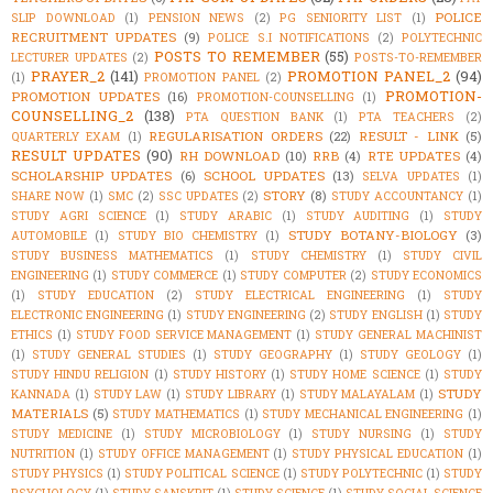
POLICE
SLIP DOWNLOAD
(1)
PENSION NEWS
(2)
PG SENIORITY LIST
(1)
RECRUITMENT UPDATES
(9)
POLICE S.I NOTIFICATIONS
(2)
POLYTECHNIC
POSTS TO REMEMBER
(55)
LECTURER UPDATES
(2)
POSTS-TO-REMEMBER
PRAYER_2
(141)
PROMOTION PANEL_2
(94)
(1)
PROMOTION PANEL
(2)
PROMOTION-
PROMOTION UPDATES
(16)
PROMOTION-COUNSELLING
(1)
COUNSELLING_2
(138)
PTA QUESTION BANK
(1)
PTA TEACHERS
(2)
REGULARISATION ORDERS
(22)
RESULT - LINK
(5)
QUARTERLY EXAM
(1)
RESULT UPDATES
(90)
RH DOWNLOAD
(10)
RRB
(4)
RTE UPDATES
(4)
SCHOLARSHIP UPDATES
(6)
SCHOOL UPDATES
(13)
SELVA UPDATES
(1)
STORY
(8)
SHARE NOW
(1)
SMC
(2)
SSC UPDATES
(2)
STUDY ACCOUNTANCY
(1)
STUDY AGRI SCIENCE
(1)
STUDY ARABIC
(1)
STUDY AUDITING
(1)
STUDY
STUDY BOTANY-BIOLOGY
(3)
AUTOMOBILE
(1)
STUDY BIO CHEMISTRY
(1)
STUDY BUSINESS MATHEMATICS
(1)
STUDY CHEMISTRY
(1)
STUDY CIVIL
ENGINEERING
(1)
STUDY COMMERCE
(1)
STUDY COMPUTER
(2)
STUDY ECONOMICS
(1)
STUDY EDUCATION
(2)
STUDY ELECTRICAL ENGINEERING
(1)
STUDY
ELECTRONIC ENGINEERING
(1)
STUDY ENGINEERING
(2)
STUDY ENGLISH
(1)
STUDY
ETHICS
(1)
STUDY FOOD SERVICE MANAGEMENT
(1)
STUDY GENERAL MACHINIST
(1)
STUDY GENERAL STUDIES
(1)
STUDY GEOGRAPHY
(1)
STUDY GEOLOGY
(1)
STUDY HINDU RELIGION
(1)
STUDY HISTORY
(1)
STUDY HOME SCIENCE
(1)
STUDY
STUDY
KANNADA
(1)
STUDY LAW
(1)
STUDY LIBRARY
(1)
STUDY MALAYALAM
(1)
MATERIALS
(5)
STUDY MATHEMATICS
(1)
STUDY MECHANICAL ENGINEERING
(1)
STUDY MEDICINE
(1)
STUDY MICROBIOLOGY
(1)
STUDY NURSING
(1)
STUDY
NUTRITION
(1)
STUDY OFFICE MANAGEMENT
(1)
STUDY PHYSICAL EDUCATION
(1)
STUDY PHYSICS
(1)
STUDY POLITICAL SCIENCE
(1)
STUDY POLYTECHNIC
(1)
STUDY