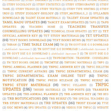
PSYCHOLOGY
(1)
STUDY SANSKRIT
(1)
STUDY SCIENCE
(1)
STUDY SOCIAL SCIENCE
(1)
STUDY SOCIOLOGY
(1)
STUDY STATISTICS
(1)
STUDY STENOGRAPHY
(1)
STUDY
TAMIL
(1)
STUDY TELUGU
(1)
STUDY TEXTILES
(1)
STUDY TYPE WRITING
(1)
STUDY
STUDY ZOOLOGY-BIOLOGY
(3)
SYLLABUS
URDU
(1)
STUDY_MATERIALS_2
(1)
DOWNLOAD
(6)
TALENT EXAM UPDATES
(6)
TALENT EXAM MATERIALS
(1)
TAMIL NADU UPDATES
(88)
TANCET EXAM UPDATES
(3)
TAPS
TAPS
(1)
TEACHERS TRANSFER
UPDATES
(4)
TEACHERS HOME
(1)
COUNSELLING UPDATES
(46)
TET
TECHNICAL EXAM UPDATES
(2)
TET
(1)
TET UPDATES
OFFICIAL ANSWER KEY
(6)
TET STUDY MATERIALS
(16)
(69)
TEXT BOOKS DOWNLOAD
(16)
TEXT BOOKS NEWS
(6)
TEXT MATERIALS
TIME TABLE EXAM
(41)
(1)
THIRAN
(1)
TN
(1)
TN GOVT DSE G.O DOWNLOAD
| பள்ளிக்கல்வி அரசாணை 1
(2)
TN GOVT DSE G.O DOWNLOAD | பள்ளிக்கல்வி அரசாணை 2
(1)
TN GOVT DSE G.O DOWNLOAD | பள்ளிக்கல்வி அரசாணை 3
(1)
TN GOVT DSE G.O
DOWNLOAD | பள்ளிக்கல்வி அரசாணை 4
(1)
TN PROMOTION - TRANSFER - COUSELLING
TNCMTSE
(5)
(1)
TN TEXT BOOKS ONLINE
(1)
TNFUSRC MATERIALS
(1)
TNPS
(1)
TNPSC ANNUAL PLANNER
(10)
TNPSC ANSWER KEY
(3)
TNPSC BULLETIN
TNPSC CURRENT AFFAIRS
(20)
TNPSC DEPARTMENTAL EXAM
(19)
(1)
TNPSC DEPARTMENTAL EXAM ONLINE TEST
(61)
TNPSC
NOTIFICATION
(53)
TNPSC PRESS RELEASE
(3)
TNPSC RESULT
(4)
TNPSC
TNPSC STUDY MATERIALS
(35)
TNPSC SYLLABUS
(1)
UPDATES
(196)
TOP-POSTS
(13)
TRANSFER
TNUSRB MATERIALS
(2)
UPDATES
(18)
TRB ANNUAL PLANNER
(7)
TRB ANSWER KEY
(4)
TRB BEO
TRB NOTIFICATIONS
(30)
TRB RESULT
(7)
(2)
TRB SPECIAL TEACHERS
(1)
TRB UPDATES
(161)
TRB STUDY MATERIALS
(3)
TRUST EXAM
(4)
TTSE
UGC NEWS
(4)
VIDEO
(6)
(2)
UPS UPDATES
(1)
VIDEOS FOR TNPSC
(1)
WEBSITE