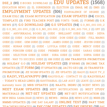
EDU UPDATES
(1568)
DSE_2
(85)
E-BOOKS DOWNLOAD
(1)
EDUCATION NEWS
(1)
EL SURRENDER
(1)
ELECTION
(2)
EMAIL ME
(1)
EMIS
(2)
EMPLOYMENT UPDATES
(506)
EQUIVALENCE OF DEGREE
(2)
EXAM UPDATES
(84)
EXAM ESLC
(8)
EXAM NOTIFICATION
(16)
EXCEL
TEMPLATE
(3)
FIND TEACHER POST
(10)
FORMS
(5)
G.K
FONTS -TAMIL
(1)
G.O DOWNLOAD
(28)
G.O UPDATES
(94)
NEWS
(17)
G.O_NO_001-100_2
(1)
G.O_NO_101-200_2
(2)
G.O_NO_201-300_2
(1)
G.O_NO_601-700_2
(1)
GPF
(2)
GUIDE - ARIVUKKADAL BOOKS
(1)
GUIDE - BRILLIANT GUIDE
(1)
GUIDE - DEIVA
GUIDE
(1)
GUIDE - DOLPHIN GUIDE
(1)
GUIDE - DON GUIDE
(1)
GUIDE - FULL MARKS
GUIDE
(1)
GUIDE - GEM GUIDE
(1)
GUIDE - JAMES GUIDE
(1)
GUIDE - JESVIN GUIDE
(1)
GUIDE - KONAR GUIDE
(1)
GUIDE - LOYOLA GUIDE
(1)
GUIDE - MERCY GUIDE
(1)
GUIDE - PENGUIN GUIDE
(1)
GUIDE - PREMIER GUIDE
(1)
GUIDE - SARAS GUIDE
(1)
GUIDE - SELECTION GUIDE
(1)
GUIDE - SURA GUIDE
(1)
GUIDE - SURYA GUIDE
(1)
HM TRANSFER-PROMOTION
GUIDE - WAY TO SUCCESS GUIDE
(1)
HM GUIDE
(1)
HOLIDAY UPDATES
(23)
(6)
HOLIDAY G.O
(5)
IFHRMS
(3)
INCOME TAX
IT FORM
(26)
UPDATES
(3)
IT UPDATES
(4)
JACTO GEO
(4)
JD TRANSFER-
PROMOTION
(4)
JEE NCHM UPDATES
(1)
JEE UPDATES
(2)
KALVI
(1)
KALVI TV_2
KALVI_VELAIVAIPPU
(89)
KALVISOLAI
(2)
KALVISOLAI - CONTACT US
(1)
- TODAY'S HEAD LINES
(3)
KAVITHAIKAL
(1)
LAB ASST
(2)
LEAVE
(1)
LOAN
(1)
MRB UPDATES
(13)
NAATIL INDRU
(3)
maternity leave
(1)
NCERT NEWS
(2)
NEET EXAM UPDATES
(82)
NEET STUDY
NEET NOTIFICATIONS
(1)
NET-SET UPDATES
(28)
MATERIALS
(9)
NET-SET NOTIFICATION
(11)
NEWS - INDIA
(13)
NHIS
(3)
NEW INDIA SAMACHAR
(1)
NEWS
(1)
NEWS LIVE
(1)
ONLINE TEST
(53)
NMMS UPDATES
(3)
PART TIME
ONE DAY SALARY
(1)
PAY COM UPDATES
(32)
PAY ORDERS
(28)
TEACHERS UPDATES
(6)
PAY