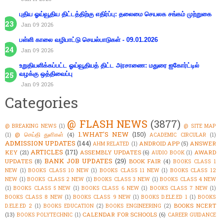
புதிய ஓய்வூதிய திட்டத்திற்கு எதிர்ப்பு: தலைமை செயலக சங்கம் முற்றுகை
Jan 09 2026
பள்ளி காலை வழிபாட்டு செயல்பாடுகள் - 09.01.2026
Jan 09 2026
உறுதியளிக்கப்பட்ட ஓய்வூதியத் திட்ட அரசாணை: மதுரை ஐகோர்ட்டில்
வழக்கு ஒத்திவைப்பு
Jan 09 2026
Categories
@ FLASH NEWS
(3877)
@ BREAKING NEWS
(1)
@ SITE MAP
1.WHAT'S NEW
(150)
@ செய்தி துளிகள்
(4)
(1)
ACADEMIC CIRCULAR
(1)
ADMISSION UPDATES
(144)
ANDROID APP
(5)
ANSWER
AHM RELATED
(1)
ARTICLES
(171)
KEY
(21)
ASSEMBLY UPDATES
(6)
AWARD
AUDIO BOOK
(1)
BANK JOB UPDATES
(29)
UPDATES
(8)
BOOK FAIR
(4)
BOOKS CLASS 1
NEW
(1)
BOOKS CLASS 10 NEW
(1)
BOOKS CLASS 11 NEW
(1)
BOOKS CLASS 12
NEW
(1)
BOOKS CLASS 2 NEW
(1)
BOOKS CLASS 3 NEW
(1)
BOOKS CLASS 4 NEW
(1)
BOOKS CLASS 5 NEW
(1)
BOOKS CLASS 6 NEW
(1)
BOOKS CLASS 7 NEW
(1)
BOOKS CLASS 8 NEW
(1)
BOOKS CLASS 9 NEW
(1)
BOOKS D.ELE.ED 1
(1)
BOOKS
BOOKS NCERT
D.ELE.ED 2
(1)
BOOKS EDUCATION
(2)
BOOKS ENGINEERING
(2)
(13)
CALENDAR FOR SCHOOLS
(6)
BOOKS POLYTECHNIC
(1)
CAREER GUIDANCE