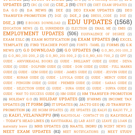
UPDATES
(27)
CSE_2
(55)
CTET
(3)
CRC
(1)
CSE
(2)
CUET EXAM UPDATES
(1)
D.A G.O
(5)
D.A NEWS
(8)
DEE
(11)
DEO EXAM UPDATES
(21)
DEO
TRANSFER-PROMOTION
(7)
DGE_2
(14)
DGE
(1)
DRESS_CODE
(1)
DSE
(1)
EDU UPDATES
(1568)
DSE_2
(85)
E-BOOKS DOWNLOAD
(1)
EDUCATION NEWS
(1)
EL SURRENDER
(1)
ELECTION
(2)
EMAIL ME
(1)
EMIS
(2)
EMPLOYMENT UPDATES
(506)
EQUIVALENCE OF DEGREE
(2)
EXAM UPDATES
(84)
EXAM ESLC
(8)
EXAM NOTIFICATION
(16)
EXCEL
TEMPLATE
(3)
FIND TEACHER POST
(10)
FORMS
(5)
G.K
FONTS -TAMIL
(1)
G.O DOWNLOAD
(28)
G.O UPDATES
(94)
NEWS
(17)
G.O_NO_001-100_2
(1)
G.O_NO_101-200_2
(2)
G.O_NO_201-300_2
(1)
G.O_NO_601-700_2
(1)
GPF
(2)
GUIDE - ARIVUKKADAL BOOKS
(1)
GUIDE - BRILLIANT GUIDE
(1)
GUIDE - DEIVA
GUIDE
(1)
GUIDE - DOLPHIN GUIDE
(1)
GUIDE - DON GUIDE
(1)
GUIDE - FULL MARKS
GUIDE
(1)
GUIDE - GEM GUIDE
(1)
GUIDE - JAMES GUIDE
(1)
GUIDE - JESVIN GUIDE
(1)
GUIDE - KONAR GUIDE
(1)
GUIDE - LOYOLA GUIDE
(1)
GUIDE - MERCY GUIDE
(1)
GUIDE - PENGUIN GUIDE
(1)
GUIDE - PREMIER GUIDE
(1)
GUIDE - SARAS GUIDE
(1)
GUIDE - SELECTION GUIDE
(1)
GUIDE - SURA GUIDE
(1)
GUIDE - SURYA GUIDE
(1)
HM TRANSFER-PROMOTION
GUIDE - WAY TO SUCCESS GUIDE
(1)
HM GUIDE
(1)
HOLIDAY UPDATES
(23)
(6)
HOLIDAY G.O
(5)
IFHRMS
(3)
INCOME TAX
IT FORM
(26)
UPDATES
(3)
IT UPDATES
(4)
JACTO GEO
(4)
JD TRANSFER-
PROMOTION
(4)
JEE NCHM UPDATES
(1)
JEE UPDATES
(2)
KALVI
(1)
KALVI TV_2
KALVI_VELAIVAIPPU
(89)
KALVISOLAI
(2)
KALVISOLAI - CONTACT US
(1)
- TODAY'S HEAD LINES
(3)
KAVITHAIKAL
(1)
LAB ASST
(2)
LEAVE
(1)
LOAN
(1)
MRB UPDATES
(13)
NAATIL INDRU
(3)
maternity leave
(1)
NCERT NEWS
(2)
NEET EXAM UPDATES
(82)
NEET STUDY
NEET NOTIFICATIONS
(1)