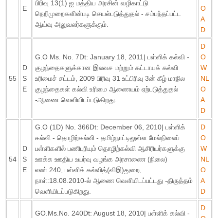
பிரிவு 13(1) ஐ மத்திய அரசின் வழிகாட்டு
E
O
நெறிமுறைகளின்படி செயல்படுத்துதல் - சம்பந்தப்பட்ட
A
ஆய்வு அலுவலர்களுக்கும்.
D
D
G.O Ms. No. 7Dt: January 18, 2011| பள்ளிக் கல்வி -
O
D
குழந்தைகளுக்கான இலவச மற்றும் கட்டாயக் கல்வி
W
55
S
உரிமைச் சட்டம், 2009 பிரிவு 31 உட்பிரிவு 3ன் கீழ் மாநில
NL
E
குழந்தைகள் கல்வி உரிமை ஆணையம் ஏற்படுத்துதல்
O
-ஆணை வெளியிடப்படுகிறது.
A
D
G.O (1D) No. 366Dt: December 06, 2010| பள்ளிக்
D
கல்வி - தொழிற்கல்வி - தமிழ்நாட்டிலுள்ள மேல்நிலைப்
O
D
பள்ளிகளில் பணிபுரியும் தொழிற்கல்வி ஆசிரியர்களுக்கு
W
54
S
ஊக்க ஊதிய உயர்வு வழங்க அரசாணை (நிலை)
NL
E
எண்.240, பள்ளிக் கல்வித்(விஇ)துறை,
O
நாள்:18.08.2010-ல் ஆணை வெளியிடப்பட்டது -திருத்தம்
A
வெளியிடப்படுகிறது.
D
D
GO.Ms.No. 240Dt: August 18, 2010| பள்ளிக் கல்வி -