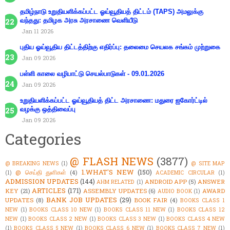
தமிழ்நாடு உறுதியளிக்கப்பட்ட ஓய்வூதியத் திட்டம் (TAPS) அமலுக்கு
வந்தது: தமிழக அரசு அரசாணை வெளியீடு
Jan 11 2026
புதிய ஓய்வூதிய திட்டத்திற்கு எதிர்ப்பு: தலைமை செயலக சங்கம் முற்றுகை
Jan 09 2026
பள்ளி காலை வழிபாட்டு செயல்பாடுகள் - 09.01.2026
Jan 09 2026
உறுதியளிக்கப்பட்ட ஓய்வூதியத் திட்ட அரசாணை: மதுரை ஐகோர்ட்டில்
வழக்கு ஒத்திவைப்பு
Jan 09 2026
Categories
@ FLASH NEWS
(3877)
@ BREAKING NEWS
(1)
@ SITE MAP
1.WHAT'S NEW
(150)
@ செய்தி துளிகள்
(4)
(1)
ACADEMIC CIRCULAR
(1)
ADMISSION UPDATES
(144)
ANDROID APP
(5)
ANSWER
AHM RELATED
(1)
ARTICLES
(171)
KEY
(21)
ASSEMBLY UPDATES
(6)
AWARD
AUDIO BOOK
(1)
BANK JOB UPDATES
(29)
UPDATES
(8)
BOOK FAIR
(4)
BOOKS CLASS 1
NEW
(1)
BOOKS CLASS 10 NEW
(1)
BOOKS CLASS 11 NEW
(1)
BOOKS CLASS 12
NEW
(1)
BOOKS CLASS 2 NEW
(1)
BOOKS CLASS 3 NEW
(1)
BOOKS CLASS 4 NEW
(1)
BOOKS CLASS 5 NEW
(1)
BOOKS CLASS 6 NEW
(1)
BOOKS CLASS 7 NEW
(1)