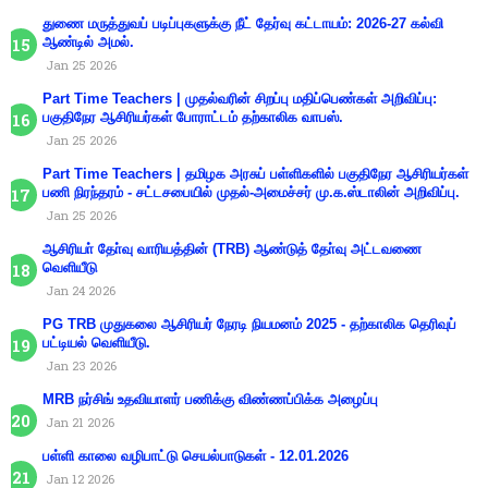
துணை மருத்துவப் படிப்புகளுக்கு நீட் தேர்வு கட்டாயம்: 2026-27 கல்வி
ஆண்டில் அமல்.
Jan 25 2026
Part Time Teachers | முதல்வரின் சிறப்பு மதிப்பெண்கள் அறிவிப்பு:
பகுதிநேர ஆசிரியர்கள் போராட்டம் தற்காலிக வாபஸ்.
Jan 25 2026
Part Time Teachers | தமிழக அரசுப் பள்ளிகளில் பகுதிநேர ஆசிரியர்கள்
பணி நிரந்தரம் - சட்டசபையில் முதல்-அமைச்சர் மு.க.ஸ்டாலின் அறிவிப்பு.
Jan 25 2026
ஆசிரியா் தோ்வு வாரியத்தின் (TRB) ஆண்டுத் தோ்வு அட்டவணை
வெளியீடு
Jan 24 2026
PG TRB முதுகலை ஆசிரியர் நேரடி நியமனம் 2025 - தற்காலிக தெரிவுப்
பட்டியல் வெளியீடு.
Jan 23 2026
MRB நர்சிங் உதவியாளர் பணிக்கு விண்ணப்பிக்க அழைப்பு
Jan 21 2026
பள்ளி காலை வழிபாட்டு செயல்பாடுகள் - 12.01.2026
Jan 12 2026