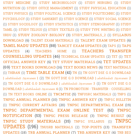
STUDY MEDICINE
(1)
STUDY MICROBIOLOGY
(1)
STUDY NURSING
(1)
STUDY
NUTRITION
(1)
STUDY OFFICE MANAGEMENT
(1)
STUDY PHYSICAL EDUCATION
(1)
STUDY PHYSICS
(1)
STUDY POLITICAL SCIENCE
(1)
STUDY POLYTECHNIC
(1)
STUDY
PSYCHOLOGY
(1)
STUDY SANSKRIT
(1)
STUDY SCIENCE
(1)
STUDY SOCIAL SCIENCE
(1)
STUDY SOCIOLOGY
(1)
STUDY STATISTICS
(1)
STUDY STENOGRAPHY
(1)
STUDY
TAMIL
(1)
STUDY TELUGU
(1)
STUDY TEXTILES
(1)
STUDY TYPE WRITING
(1)
STUDY
STUDY ZOOLOGY-BIOLOGY
(3)
SYLLABUS
URDU
(1)
STUDY_MATERIALS_2
(1)
DOWNLOAD
(6)
TALENT EXAM UPDATES
(6)
TALENT EXAM MATERIALS
(1)
TAMIL NADU UPDATES
(88)
TANCET EXAM UPDATES
(3)
TAPS
TAPS
(1)
TEACHERS TRANSFER
UPDATES
(4)
TEACHERS HOME
(1)
COUNSELLING UPDATES
(46)
TET
TECHNICAL EXAM UPDATES
(2)
TET
(1)
TET UPDATES
OFFICIAL ANSWER KEY
(6)
TET STUDY MATERIALS
(16)
(69)
TEXT BOOKS DOWNLOAD
(16)
TEXT BOOKS NEWS
(6)
TEXT MATERIALS
TIME TABLE EXAM
(41)
(1)
THIRAN
(1)
TN
(1)
TN GOVT DSE G.O DOWNLOAD
| பள்ளிக்கல்வி அரசாணை 1
(2)
TN GOVT DSE G.O DOWNLOAD | பள்ளிக்கல்வி அரசாணை 2
(1)
TN GOVT DSE G.O DOWNLOAD | பள்ளிக்கல்வி அரசாணை 3
(1)
TN GOVT DSE G.O
DOWNLOAD | பள்ளிக்கல்வி அரசாணை 4
(1)
TN PROMOTION - TRANSFER - COUSELLING
TNCMTSE
(5)
(1)
TN TEXT BOOKS ONLINE
(1)
TNFUSRC MATERIALS
(1)
TNPS
(1)
TNPSC ANNUAL PLANNER
(10)
TNPSC ANSWER KEY
(3)
TNPSC BULLETIN
TNPSC CURRENT AFFAIRS
(20)
TNPSC DEPARTMENTAL EXAM
(19)
(1)
TNPSC DEPARTMENTAL EXAM ONLINE TEST
(61)
TNPSC
NOTIFICATION
(53)
TNPSC PRESS RELEASE
(3)
TNPSC RESULT
(4)
TNPSC
TNPSC STUDY MATERIALS
(35)
TNPSC SYLLABUS
(1)
UPDATES
(196)
TOP-POSTS
(13)
TRANSFER
TNUSRB MATERIALS
(2)
UPDATES
(18)
TRB ANNUAL PLANNER
(7)
TRB ANSWER KEY
(4)
TRB BEO