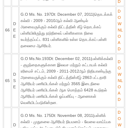
D
D
G.O Ms. No. 197Dt: December 07, 2011|தொடக்கக்
O
கல்வி - 2009 - 2010ஆம் கல்வி ஆண்டில்
D
W
அனைவருக்கும் கல்வி திட்டத்தின் கீழ் தொடக்கப்
66
E
NL
பள்ளியிலிருந்து நடுநிலைப் பள்ளிகளாக நிலை
E
O
உயர்த்தப்பட்ட 831 பள்ளிகளில் உள்ள தொடக்கப் பள்ளி
A
தலைமை ஆசிரியர்.
D
G.O Ms.No.193Dt: December 02, 2011|பள்ளிக்கல்வி
D
- குழந்தைகளுக்கான இலவச மற்றும் கட்டாயக் கல்வி
O
உரிமைச் சட்டம், 2009 - 2011-2012ஆம் நிதியாண்டிற்கு
D
W
அனைவருக்கும் கல்வி திட்டத்தின்கீழ் 2863 பட்டதாரி
65
S
NL
ஆசிரியர் பணியிடங்கள் மற்றும் 3565 இடைநிலை
E
O
ஆசிரியர் பணியிடங்கள் ஆக மொத்தம் 6428 கூடுதல்
A
ஆசிரியர் பணியிடங்கள் ஒப்பளிப்பு - ஆணைகள்
D
வெளியிடப்படுகின்றன.
D
G.O Ms. No. 175Dt: November 08, 2011|பள்ளிக்
O
கல்வி - முதுகலை ஆசிரியர் நியமனம் - வேலை வாய்ப்பக
D
W