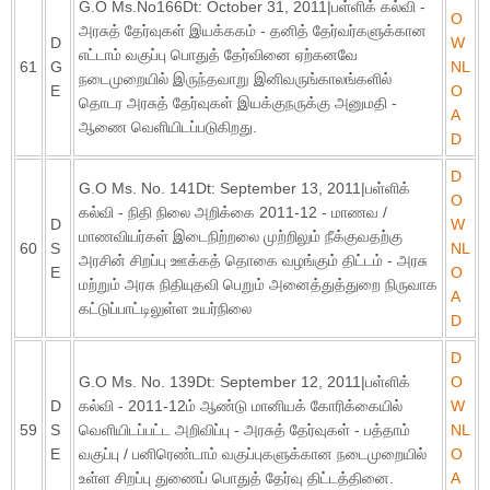
G.O Ms.No166Dt: October 31, 2011|பள்ளிக் கல்வி -
O
அரசுத் தேர்வுகள் இயக்ககம் - தனித் தேர்வர்களுக்கான
D
W
எட்டாம் வகுப்பு பொதுத் தேர்வினை ஏற்கனவே
61
G
NL
நடைமுறையில் இருந்தவாறு இனிவருங்காலங்களில்
E
O
தொடர அரசுத் தேர்வுகள் இயக்குநருக்கு அனுமதி -
A
ஆணை வெளியிடப்படுகிறது.
D
D
G.O Ms. No. 141Dt: September 13, 2011|பள்ளிக்
O
கல்வி - நிதி நிலை அறிக்கை 2011-12 - மாணவ /
D
W
மாணவியர்கள் இடைநிற்றலை முற்றிலும் நீக்குவதற்கு
60
S
NL
அரசின் சிறப்பு ஊக்கத் தொகை வழங்கும் திட்டம் - அரசு
E
O
மற்றும் அரசு நிதியுதவி பெறும் அனைத்துத்துறை நிருவாக
A
கட்டுப்பாட்டிலுள்ள உயர்நிலை
D
D
G.O Ms. No. 139Dt: September 12, 2011|பள்ளிக்
O
D
கல்வி - 2011-12ம் ஆண்டு மானியக் கோரிக்கையில்
W
59
S
வெளியிடப்பட்ட அறிவிப்பு - அரசுத் தேர்வுகள் - பத்தாம்
NL
E
வகுப்பு / பனிரெண்டாம் வகுப்புகளுக்கான நடைமுறையில்
O
உள்ள சிறப்பு துணைப் பொதுத் தேர்வு திட்டத்தினை.
A