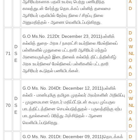
ஆசிரியர்களாக பதவி உயர்வு பெற்று பணிபுரிந்த
A
காலத்துடன் சேர்த்து தொடக்கப் பள்ளித் தலைமை
D
ஆசிரியர் பதவியில் தேர்வு நிலை / சிறப்பு நிலை
அனுமதித்தல் - ஆணை வெளியிடப்படுகிறது.
D
G.O Ms.No. 212Dt: December 23, 2011|பள்ளிக்
O
கல்வித் துறை- அரசு / நகராட்சி உயர்நிலை /மேல்நிலைப்
D
W
பள்ளிகளில் முதுகலை பட்டதாரி ஆசிரியர் மற்றும்
71
S
NL
அனைவருக்கும் இடைநிலைக் கல்வித் திட்டத்தின்கீழ்
E
O
அரசு உயர்நிலை/ மேல்நிலைப் பள்ளிகளில் பட்டதாரி
A
ஆசிரியர் கூடுதல் பணியிடங்கள்.
D
D
G.O Ms. No. 204Dt: December 12, 2011|பள்ளிக்
O
கல்வி - மாண்புமிகு தமிழக முதல்வர் அவர்களின் அறிவிப்பு
D
W
- முழுமையான தொடர் மதிப்பீட்டுடன் கூடிய முப்பருவ
70
S
NL
பாடத்திட்டத்தினை செயல்படுத்துதல் - பருவத்திற்கு ஏற்ப
E
O
பாடநுால்களைப் பிரித்து அச்சிடுதல் - ஆணை
A
வெளியிடப்படுகிறது.
D
G.O Ms. No. 201Dt: December 09, 2011|தொடக்கக்
D