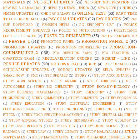
NET-SET UPDATES
(28)
MATERIALS
(9)
NET-SET NOTIFICATION
(11)
NEWS - INDIA
(13)
NHIS
(3)
NEW INDIA SAMACHAR
(1)
NEWS
(1)
NEWS LIVE
(1)
ONLINE TEST
(53)
NMMS UPDATES
(3)
PART TIME
ONE DAY SALARY
(1)
PAY COM UPDATES
(32)
PAY ORDERS
(28)
TEACHERS UPDATES
(6)
PAY
POLICE
SLIP DOWNLOAD
(1)
PENSION NEWS
(2)
PG SENIORITY LIST
(1)
RECRUITMENT UPDATES
(9)
POLICE S.I NOTIFICATIONS
(2)
POLYTECHNIC
POSTS TO REMEMBER
(55)
LECTURER UPDATES
(2)
POSTS-TO-REMEMBER
PRAYER_2
(141)
PROMOTION PANEL_2
(94)
(1)
PROMOTION PANEL
(2)
PROMOTION-
PROMOTION UPDATES
(16)
PROMOTION-COUNSELLING
(1)
COUNSELLING_2
(138)
PTA QUESTION BANK
(1)
PTA TEACHERS
(2)
REGULARISATION ORDERS
(22)
RESULT - LINK
(5)
QUARTERLY EXAM
(1)
RESULT UPDATES
(90)
RH DOWNLOAD
(10)
RRB
(4)
RTE UPDATES
(4)
SCHOLARSHIP UPDATES
(6)
SCHOOL UPDATES
(13)
SELVA UPDATES
(1)
STORY
(8)
SHARE NOW
(1)
SMC
(2)
SSC UPDATES
(2)
STUDY ACCOUNTANCY
(1)
STUDY AGRI SCIENCE
(1)
STUDY ARABIC
(1)
STUDY AUDITING
(1)
STUDY
STUDY BOTANY-BIOLOGY
(3)
AUTOMOBILE
(1)
STUDY BIO CHEMISTRY
(1)
STUDY BUSINESS MATHEMATICS
(1)
STUDY CHEMISTRY
(1)
STUDY CIVIL
ENGINEERING
(1)
STUDY COMMERCE
(1)
STUDY COMPUTER
(2)
STUDY ECONOMICS
(1)
STUDY EDUCATION
(2)
STUDY ELECTRICAL ENGINEERING
(1)
STUDY
ELECTRONIC ENGINEERING
(1)
STUDY ENGINEERING
(2)
STUDY ENGLISH
(1)
STUDY
ETHICS
(1)
STUDY FOOD SERVICE MANAGEMENT
(1)
STUDY GENERAL MACHINIST
(1)
STUDY GENERAL STUDIES
(1)
STUDY GEOGRAPHY
(1)
STUDY GEOLOGY
(1)
STUDY HINDU RELIGION
(1)
STUDY HISTORY
(1)
STUDY HOME SCIENCE
(1)
STUDY
STUDY
KANNADA
(1)
STUDY LAW
(1)
STUDY LIBRARY
(1)
STUDY MALAYALAM
(1)
MATERIALS
(5)
STUDY MATHEMATICS
(1)
STUDY MECHANICAL ENGINEERING
(1)