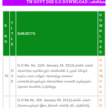
TN GOVT DSE G.O DOWNLOAD | பள்ளிக்கல
D
O
T
S
W
I
.
N
T
SUBJECTS
N
L
L
O
O
E
A
D
D
G.O Ms. No. 11Dt: January 18, 2012|பள்ளிக் கல்வி-
O
D
அரசு/அரசு உதவிபெறும் பள்ளிகளில் 1 முதல் 10ஆம்
W
75
S
வகுப்பு வரை பயிலும் அனைத்து மாணவ/
NL
E
மாணவியர்களுக்கும் விலையில்லா காலணி வழங்குதல் -
O
ஆணை வெளியிடப்படுகிறது.
A
D
G.O Ms.No. 5Dt: January 09, 2012|பள்ளிக் கல்வி -
D
அனைவருக்கும் இடைநிலைக் கல்வித் திட்டத்தின்கீழ்
O