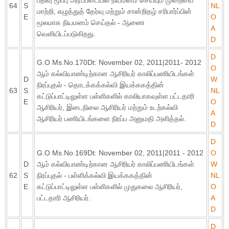
பதிவு மூப்பு அடிப்படையில் நியமனம் செய்யும் முறையை
64
S
NL
மாற்றி, எழுத்துத் தேர்வு மற்றும் சான்றிதழ் சரிபார்ப்பின்
E
O
மூலமாக நியமனம் செய்தல் - ஆணை
A
வெளியிடப்படுகிறது.
D
D
G.O Ms.No.170Dt: November 02, 2011|2011- 2012
O
ஆம் கல்வியாண்டிற்கான ஆசிரியர் காலிப்பணியிடங்கள்
D
W
நிரப்புதல் - தொடக்கக்கல்வி இயக்ககத்தின்
63
S
NL
கட்டுப்பாட்டிலுள்ள பள்ளிகளில் காலியாகவுள்ள பட்டதாரி
E
O
ஆசிரியர், இடைநிலை ஆசிரியர் மற்றும் உடற்கல்வி
A
ஆசிரியர் பணியிடங்களை நிரப்ப அனுமதி அளித்தல்.
D
D
G.O Ms.No.169Dt: November 02, 2011|2011 - 2012
O
D
ஆம் கல்வியாண்டிற்கான ஆசிரியர் காலிப்பணியிடங்கள்
W
62
S
நிரப்புதல் - பள்ளிக்கல்வி இயக்ககத்தின்
NL
E
கட்டுப்பாட்டிலுள்ள பள்ளிகளில் முதுகலை ஆசிரியர்,
O
பட்டதாரி ஆசிரியர்.
A
D
D