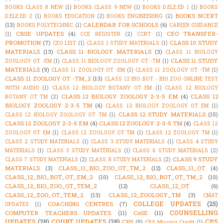
BOOKS CLASS 8 NEW
(1)
BOOKS CLASS 9 NEW
(1)
BOOKS D.ELE.ED 1
(1)
BOOKS
BOOKS NCERT
D.ELE.ED 2
(1)
BOOKS EDUCATION
(2)
BOOKS ENGINEERING
(2)
(13)
CALENDAR FOR SCHOOLS
(6)
BOOKS POLYTECHNIC
(1)
CAREER GUIDANCE
CBSE UPDATES
(4)
CEO TRANSFER-
(1)
CCE REGISTER
(2)
CCRT
(1)
PROMOTION
(7)
CLASS 10 STUDY
CEO LIST
(1)
CLASS 1 STUDY MATERIALS
(1)
MATERIALS
(13)
CLASS 11 BIOLOGY MATERIALS
(3)
CLASS 11 BIOLOGY
CLASS 11 STUDY
ZOOLOGY OT -EM
(1)
CLASS 11 BIOLOGY ZOOLOGY OT -TM
(1)
MATERIALS
(9)
CLASS 11 ZOOLOGY OT -EM
(1)
CLASS 11 ZOOLOGY OT -TM
(1)
CLASS 11 ZOOLOGY OT -TM_2
(13)
CLASS 12 BIO BOT - BIO ZOO ONLINE TEST
WITH AUDIO
(1)
CLASS 12 BIOLOGY BOTANY OT EM
(1)
CLASS 12 BIOLOGY
CLASS 12 BIOLOGY ZOOLOGY 2-3-5 EM
(4)
CLASS 12
BOTANY OT TM
(2)
BIOLOGY ZOOLOGY 2-3-5 TM
(4)
CLASS 12 BIOLOGY ZOOLOGY OT EM
(1)
CLASS 12 STUDY MATERIALS
(15)
CLASS 12 BIOLOGY ZOOLOGY OT TM
(1)
CLASS 12 ZOOLOGY 2-3-5 EM
(4)
CLASS 12 ZOOLOGY 2-3-5 TM
(4)
CLASS 12
ZOOLOGY OT EM
(1)
CLASS 12 ZOOLOGY OT TM
(1)
CLASS 12 ZOOLOGY TM
(1)
CLASS 2 STUDY MATERIALS
(1)
CLASS 3 STUDY MATERIALS
(1)
CLASS 4 STUDY
MATERIALS
(1)
CLASS 5 STUDY MATERIALS
(1)
CLASS 6 STUDY MATERIALS
(2)
CLASS 9 STUDY
CLASS 7 STUDY MATERIALS
(2)
CLASS 8 STUDY MATERIALS
(2)
MATERIALS
(3)
CLASS_11_BIO_ZOO_OT_TM_2
(12)
CLASS_11_OT
(4)
CLASS_12_BIO_BOT_OT_EM_2
(10)
CLASS_12_BIO_BOT_OT_TM_2
(10)
CLASS_12_BIO_ZOO_OT_TEM_2
(12)
CLASS_12_OT
(6)
CLASS_12_ZOO_OT_TEM_2
(13)
CLASS_12_ZOOLOGY_TM
(3)
CMAT
COLLEGE UPDATES
(25)
COACHING CENTRES
(7)
UPDATES
(1)
COUNSELLING
COMPUTER TEACHERS UPDATES
(11)
CoSE
(11)
UPDATES
(28)
COURT UPDATES
(28)
CPS
CPS
(5)
CPS Missing Credit
(1)