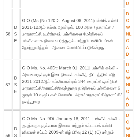
D
D
G.O.(Ms.)No.120Dt: August 08, 2011|பள்ளிக் கல்வி -
O
D
2011-12ஆம் கல்வி ஆண்டில், 100 அரசு / நகராட்சி /
W
58
S
மாநகராட்சி உயர்நிலைப் பள்ளிகளை மேல்நிலைப்
NL
E
பள்ளிகளாக நிலை உயர்த்துதல்- மற்றும் பணியிடங்கள்
O
தோற்றுவித்தல் - ஆணை வெளியிடப்படுகின்றது.
A
D
D
G.O Ms. No. 46Dt: March 01, 2011| பள்ளிக் கல்வி -
O
அனைவருக்கும் இடைநிலைக் கல்வித் திட்டத்தின் கீழ்
D
W
2011-2012ஆம் கல்வியாண்டில் 344 ஊராட்சி ஒன்றிய/
57
S
NL
மாநகராட்சி/நகராட்சி/நலத்துறை நடுநிலைப் பள்ளிகளை 6
E
O
முதல் 10 வகுப்புகள் கொண்ட அரசு/மாநகராட்சி/நகராட்சி/
A
நலத்துறை
D
D
G.O Ms. No. 9Dt: January 18, 2011 | பள்ளிக் கல்வி -
O
குழந்தைகளுக்கான இலவச மற்றும் கட்டாயக் கல்வி
D
W
உரிமைச் சட்டம் 2009-ன் கீழ் பிரிவு 12 (1) (C) மற்றும்
56
S
NL