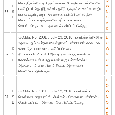
O
தொழிற்கல்வி - தமிழ்நாட்டிலுள்ள மேல்நிலைப் பள்ளிகளில்
D
W
பணிபுரியும் தொழிற் கல்வி ஆசிரியர்களுக்கு ஊக்க ஊதிய
53
S
NL
உயர்வு வழங்குவது - சென்னை உயர்நீதி மன்றத்தில்
E
O
தொடரப்பட்ட வழக்குகளின் தீர்ப்பாணையை
A
செயல்படுத்துதல் - ஆணை வெளியிடப்படுகிறது.
D
GO.Ms. No. 203Dt: July 23, 2010 | பள்ளிக்கல்வி-அரசு
D
உதவிபெறும் உயர்நிலை/மேல்நிலைப் பள்ளிகளில் காலியாக
O
D
உள்ள ஆசிரியரல்லாத பணியிடங்களை
W
52
S
நிரப்புதல்-16.4.2010 அன்று நடைபெற்ற மானியக்
NL
E
கோரிக்கையின் போது மாண்புமிகு பள்ளிக்கல்வி
O
அமைச்சர் அவர்களின் அறிவிப்பு-ஆணைகள்
A
வெளியிடப்படுகின்றன.
D
D
O
D
GO.Ms. No. 191Dt: July 12, 2010| பள்ளிகள் -
W
51
S
சென்னை மாநகராட்சி பள்ளிகள் - சென்னை பள்ளிகள் -
NL
E
பெயர் மாற்றம் - ஆணை - வெளியிடப்படுகிறது.
O
A
D