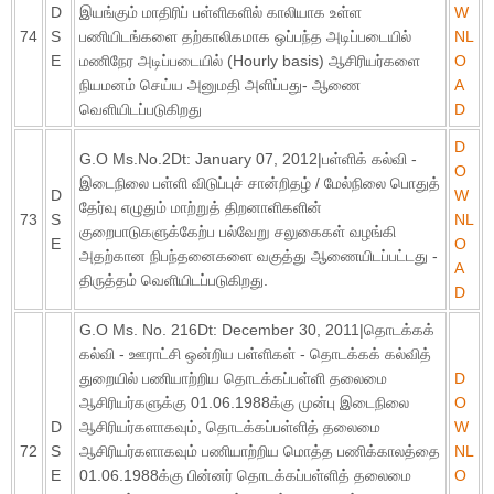
D
இயங்கும் மாதிரிப் பள்ளிகளில் காலியாக உள்ள
W
74
S
பணியிடங்களை தற்காலிகமாக ஒப்பந்த அடிப்படையில்
NL
E
மணிநேர அடிப்படையில் (Hourly basis) ஆசிரியர்களை
O
நியமனம் செய்ய அனுமதி அளிப்பது- ஆணை
A
வெளியிடப்படுகிறது
D
D
G.O Ms.No.2Dt: January 07, 2012|பள்ளிக் கல்வி -
O
இடைநிலை பள்ளி விடுப்புச் சான்றிதழ் / மேல்நிலை பொதுத்
D
W
தேர்வு எழுதும் மாற்றுத் திறனாளிகளின்
73
S
NL
குறைபாடுகளுக்கேற்ப பல்வேறு சலுகைகள் வழங்கி
E
O
அதற்கான நிபந்தனைகளை வகுத்து ஆணையிடப்பட்டது -
A
திருத்தம் வெளியிடப்படுகிறது.
D
G.O Ms. No. 216Dt: December 30, 2011|தொடக்கக்
கல்வி - ஊராட்சி ஒன்றிய பள்ளிகள் - தொடக்கக் கல்வித்
துறையில் பணியாற்றிய தொடக்கப்பள்ளி தலைமை
D
ஆசிரியர்களுக்கு 01.06.1988க்கு முன்பு இடைநிலை
O
D
ஆசிரியர்களாகவும், தொடக்கப்பள்ளித் தலைமை
W
72
S
ஆசிரியர்களாகவும் பணியாற்றிய மொத்த பணிக்காலத்தை
NL
E
01.06.1988க்கு பின்னர் தொடக்கப்பள்ளித் தலைமை
O