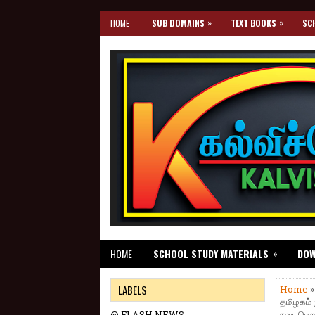
»
»
HOME
SUB DOMAINS
TEXT BOOKS
SC
»
HOME
SCHOOL STUDY MATERIALS
DO
LABELS
Home
தமிழகம் 
@ FLASH NEWS
நடைபெறுக