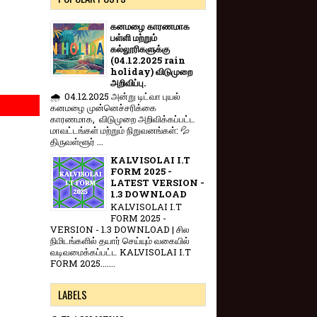
கனமழை காரணமாக
பள்ளி மற்றும்
கல்லூரிகளுக்கு
(04.12.2025 rain
holiday) விடுமுறை
அறிவிப்பு.
🌧️ 04.12.2025 அன்று டிட்வா புயல்
கனமழை முன்னெச்சரிக்கை
காரணமாக, விடுமுறை அறிவிக்கப்பட்ட
மாவட்டங்கள் மற்றும் நிறுவனங்கள்: 💦
திருவள்ளூர் ...
KALVISOLAI I.T
FORM 2025 -
LATEST VERSION -
1.3 DOWNLOAD
KALVISOLAI I.T
FORM 2025 -
VERSION - 1.3 DOWNLOAD | சில
நிமிடங்களில் தயார் செய்யும் வகையில்
வடிவமைக்கப்பட்ட KALVISOLAI I.T
FORM 2025.......
LABELS