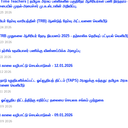
 Time Teachers | தமிழக அரசுப் பள்ளிகளில் பகுதிநேர ஆசிரியர்கள் பணி நிரந்தரம் 
சபையில் முதல்-அமைச்சர் மு.க.ஸ்டாலின் அறிவிப்பு.
25 2026
ியா் தோ்வு வாரியத்தின் (TRB) ஆண்டுத் தோ்வு அட்டவணை வெளியீடு
24 2026
RB முதுகலை ஆசிரியர் நேரடி நியமனம் 2025 - தற்காலிக தெரிவுப் பட்டியல் வெளியீட
23 2026
நர்சிங் உதவியாளர் பணிக்கு விண்ணப்பிக்க அழைப்பு
21 2026
ி காலை வழிபாட்டு செயல்பாடுகள் - 12.01.2026
12 2026
்நாடு உறுதியளிக்கப்பட்ட ஓய்வூதியத் திட்டம் (TAPS) அமலுக்கு வந்தது: தமிழக அரசு
ாணை வெளியீடு
11 2026
ய ஓய்வூதிய திட்டத்திற்கு எதிர்ப்பு: தலைமை செயலக சங்கம் முற்றுகை
09 2026
ி காலை வழிபாட்டு செயல்பாடுகள் - 09.01.2026
09 2026