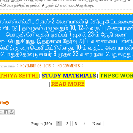
ு பொதுத்தேர்வு டிசம்பர் 9 முதல் 23 வரை நடைபெறுகிறது.
எஸ்.எஸ்.எல்.சி., பிளஸ்-2 அரையாண்டு தேர்வு அட்டவண
ளியீடு | தமிழகம் முழுவதும் 10, 12-ம் வகுப்பு அரையாண
பொதுத் தேர்வுகள் டிசம்பர் 7 முதல் 23-ம் தேதி வரை
டைபெறுகிறது. இதற்கான தேர்வு அட்டவணையை பள்ளி
ல்வித் துறை வெளியிட்டுள்ளது. 10-ம் வகுப்பு அரையாண்
பொதுத்தேர்வு டிசம்பர் 9 முதல் 23 வரை நடைபெறுகிறது.
ோலை.காம்
NOVEMBER 06, 2016
NO COMMENTS
THIYA SEITHI
|
STUDY MATERIALS
|
TNPSC WO
|
READ MORE
Pages (150)
1
2
3
4
Next