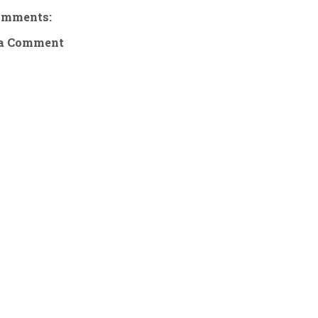
omments:
 a Comment