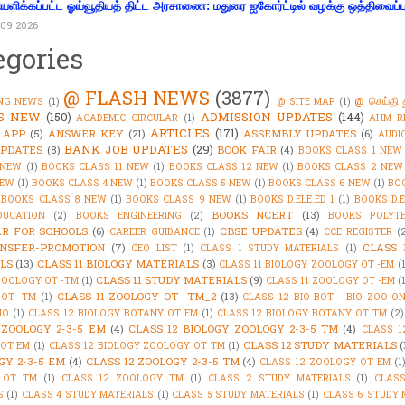
ியளிக்கப்பட்ட ஓய்வூதியத் திட்ட அரசாணை: மதுரை ஐகோர்ட்டில் வழக்கு ஒத்திவைப்ப
09 2026
egories
@ FLASH NEWS
(3877)
@ செய்தி 
NG NEWS
(1)
@ SITE MAP
(1)
'S NEW
(150)
ADMISSION UPDATES
(144)
ACADEMIC CIRCULAR
(1)
AHM R
ARTICLES
(171)
 APP
(5)
ANSWER KEY
(21)
ASSEMBLY UPDATES
(6)
AUDI
BANK JOB UPDATES
(29)
PDATES
(8)
BOOK FAIR
(4)
BOOKS CLASS 1 NEW
 NEW
(1)
BOOKS CLASS 11 NEW
(1)
BOOKS CLASS 12 NEW
(1)
BOOKS CLASS 2 NEW
NEW
(1)
BOOKS CLASS 4 NEW
(1)
BOOKS CLASS 5 NEW
(1)
BOOKS CLASS 6 NEW
(1)
BO
BOOKS CLASS 8 NEW
(1)
BOOKS CLASS 9 NEW
(1)
BOOKS D.ELE.ED 1
(1)
BOOKS D.E
BOOKS NCERT
(13)
DUCATION
(2)
BOOKS ENGINEERING
(2)
BOOKS POLYTE
R FOR SCHOOLS
(6)
CBSE UPDATES
(4)
CAREER GUIDANCE
(1)
CCE REGISTER
(
NSFER-PROMOTION
(7)
CLASS 
CEO LIST
(1)
CLASS 1 STUDY MATERIALS
(1)
LS
(13)
CLASS 11 BIOLOGY MATERIALS
(3)
CLASS 11 BIOLOGY ZOOLOGY OT -EM
(
CLASS 11 STUDY MATERIALS
(9)
ZOOLOGY OT -TM
(1)
CLASS 11 ZOOLOGY OT -EM
(
CLASS 11 ZOOLOGY OT -TM_2
(13)
OT -TM
(1)
CLASS 12 BIO BOT - BIO ZOO O
IO
(1)
CLASS 12 BIOLOGY BOTANY OT EM
(1)
CLASS 12 BIOLOGY BOTANY OT TM
(2)
 ZOOLOGY 2-3-5 EM
(4)
CLASS 12 BIOLOGY ZOOLOGY 2-3-5 TM
(4)
CLASS 1
CLASS 12 STUDY MATERIALS
(
OT EM
(1)
CLASS 12 BIOLOGY ZOOLOGY OT TM
(1)
GY 2-3-5 EM
(4)
CLASS 12 ZOOLOGY 2-3-5 TM
(4)
CLASS 12 ZOOLOGY OT EM
(1
 OT TM
(1)
CLASS 12 ZOOLOGY TM
(1)
CLASS 2 STUDY MATERIALS
(1)
CLAS
S
(1)
CLASS 4 STUDY MATERIALS
(1)
CLASS 5 STUDY MATERIALS
(1)
CLASS 6 STUDY 