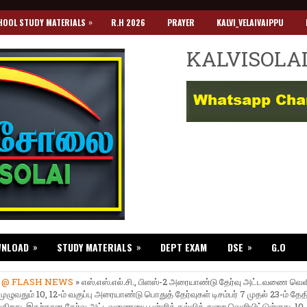
»
HOOL STUDY MATERIALS
R.H 2026
PRAYER
KALVI_VELAIVAIPPU
KALVISOLA
»
»
»
WNLOAD
STUDY MATERIALS
DEPT EXAM
DSE
G.O
»
@ FLASH NEWS
» எஸ்.எஸ்.எல்.சி., பிளஸ்-2 அரையாண்டு தேர்வு அட்டவணை வெளி
முழுவதும் 10, 12-ம் வகுப்பு அரையாண்டு பொதுத் தேர்வுகள் டிசம்பர் 7 முதல் 23-ம் தே
ிறது. இதற்கான தேர்வு அட்டவணையை பள்ளிக் கல்வித் துறை வெளியிட்டுள்ளது. 10-ம்