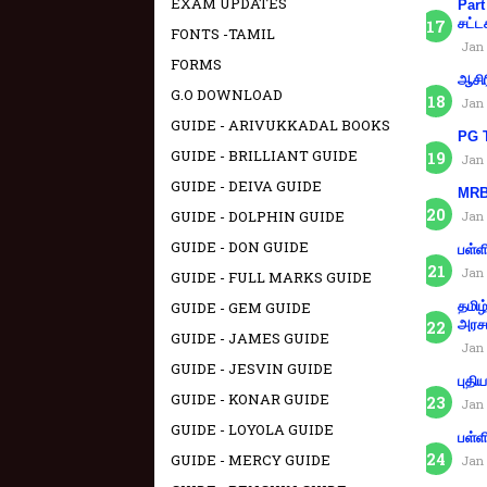
EXAM UPDATES
Part
சட்ட
FONTS -TAMIL
Jan 
FORMS
ஆசிர
G.O DOWNLOAD
Jan 
GUIDE - ARIVUKKADAL BOOKS
PG T
GUIDE - BRILLIANT GUIDE
Jan 
GUIDE - DEIVA GUIDE
MRB 
GUIDE - DOLPHIN GUIDE
Jan 
GUIDE - DON GUIDE
பள்ள
Jan 
GUIDE - FULL MARKS GUIDE
GUIDE - GEM GUIDE
தமிழ
அரச
GUIDE - JAMES GUIDE
Jan 
GUIDE - JESVIN GUIDE
புதி
GUIDE - KONAR GUIDE
Jan 
GUIDE - LOYOLA GUIDE
பள்ள
GUIDE - MERCY GUIDE
Jan 