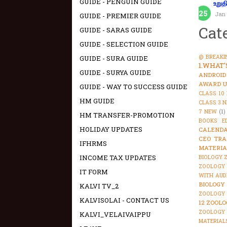
GUIDE - PENGUIN GUIDE
உறுத
Jan 
GUIDE - PREMIER GUIDE
Cat
GUIDE - SARAS GUIDE
GUIDE - SELECTION GUIDE
@ BREAKI
GUIDE - SURA GUIDE
1.WHAT
GUIDE - SURYA GUIDE
ANDROID
AWARD U
GUIDE - WAY TO SUCCESS GUIDE
CLASS 10
HM GUIDE
CLASS 3 
7 NEW
(1)
HM TRANSFER-PROMOTION
BOOKS E
HOLIDAY UPDATES
CALENDA
CEO TRA
IFHRMS
MATERIA
INCOME TAX UPDATES
BIOLOGY 
ZOOLOGY 
IT FORM
WITH AUD
BIOLOGY
KALVI TV_2
ZOOLOGY 
KALVISOLAI - CONTACT US
12 ZOOLO
ZOOLOGY
KALVI_VELAIVAIPPU
MATERIAL