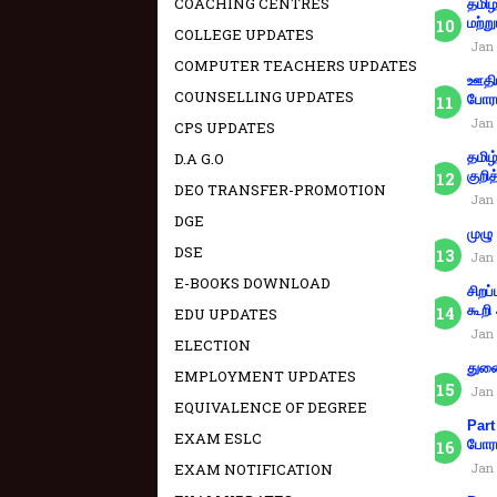
COACHING CENTRES
தமிழ
மற்று
COLLEGE UPDATES
Jan 
COMPUTER TEACHERS UPDATES
ஊதிய
COUNSELLING UPDATES
போரா
Jan 
CPS UPDATES
D.A G.O
தமிழ
குறித
DEO TRANSFER-PROMOTION
Jan 
DGE
முழு
DSE
Jan 
E-BOOKS DOWNLOAD
சிறப
கூறி
EDU UPDATES
Jan 
ELECTION
துணை
EMPLOYMENT UPDATES
Jan 
EQUIVALENCE OF DEGREE
Part
EXAM ESLC
போரா
EXAM NOTIFICATION
Jan 