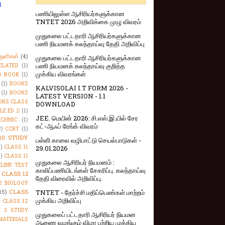
ு
பணியிலுள்ள ஆசிரியர்களுக்கான
TNTET 2026 அறிவிக்கை முழு விவரம்
முதுகலை பட்டதாரி ஆசிரியர்களுக்கான
பணி நியமனக் கலந்தாய்வு தேதி அறிவிப்பு
துளிகள்
(4)
முதுகலை பட்டதாரி ஆசிரியர்களுக்கான
பணி நியமனக் கலந்தாய்வு குறித்த
ELATED
(1)
முக்கிய விவரங்கள்
O BOOK
(1)
(1)
BOOKS
KALVISOLAI I.T FORM 2026 -
(1)
BOOKS
LATEST VERSION - 1.1
OKS CLASS
DOWNLOAD
LE.ED 2
(1)
JEE. மெயின் 2026: சி.எஸ்.இ.யில் சேர
CHNIC
(1)
கட்-ஆஃப் ரேங்க் விவரம்
2)
CCRT
(1)
10 STUDY
பள்ளி காலை வழிபாட்டு செயல்பாடுகள் -
1)
CLASS 11
29.01.2026
1)
CLASS 11
முதுகலை ஆசிரியர் நியமனம் :
NLINE TEST
காலிப்பணியிடங்கள் சேகரிப்பு. கலந்தாய்வு
CLASS 12
தேதி விரைவில் அறிவிப்பு.
2 BIOLOGY
15)
CLASS
TNTET - தேர்ச்சி மதிப்பெண்கள் மாற்றம்
முக்கிய அறிவிப்பு
)
CLASS 12
S 3 STUDY
முதுகலைப் பட்டதாரி ஆசிரியர் நியமன
MATERIALS
ஆணை வழங்கும் விழா பற்றிய முக்கிய