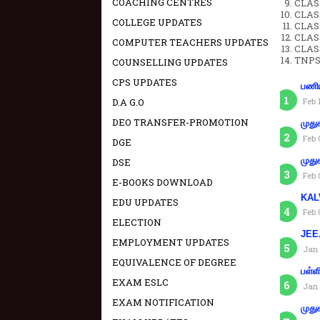
COACHING CENTRES
CLASS
CLAS
COLLEGE UPDATES
CLAS
CLAS
COMPUTER TEACHERS UPDATES
CLAS
TNPS
COUNSELLING UPDATES
CPS UPDATES
பணிய
D.A G.O
Feb 
DEO TRANSFER-PROMOTION
முது
Feb 
DGE
முது
DSE
Feb 
E-BOOKS DOWNLOAD
KAL
EDU UPDATES
Feb 
ELECTION
JEE.
EMPLOYMENT UPDATES
Jan 
EQUIVALENCE OF DEGREE
பள்ள
EXAM ESLC
Jan 
EXAM NOTIFICATION
முது