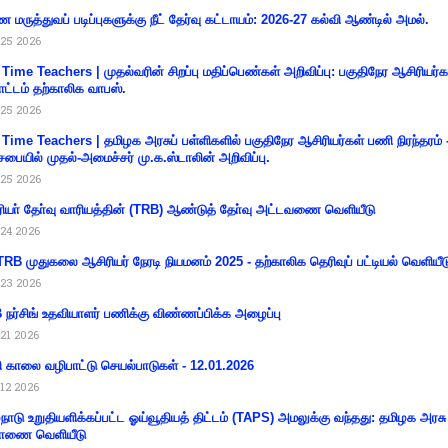
 மருத்துவப் படிப்புகளுக்கு நீட் தேர்வு கட்டாயம்: 2026-27 கல்வி ஆண்டில் அமல்.
25 2026
 Time Teachers | முதல்வரின் சிறப்பு மதிப்பெண்கள் அறிவிப்பு: பகுதிநேர ஆசிரியர்க
ட்டம் தற்காலிக வாபஸ்.
25 2026
 Time Teachers | தமிழக அரசுப் பள்ளிகளில் பகுதிநேர ஆசிரியர்கள் பணி நிரந்தரம் 
சபையில் முதல்-அமைச்சர் மு.க.ஸ்டாலின் அறிவிப்பு.
25 2026
ியா் தோ்வு வாரியத்தின் (TRB) ஆண்டுத் தோ்வு அட்டவணை வெளியீடு
24 2026
RB முதுகலை ஆசிரியர் நேரடி நியமனம் 2025 - தற்காலிக தெரிவுப் பட்டியல் வெளியீட
23 2026
நர்சிங் உதவியாளர் பணிக்கு விண்ணப்பிக்க அழைப்பு
21 2026
ி காலை வழிபாட்டு செயல்பாடுகள் - 12.01.2026
12 2026
்நாடு உறுதியளிக்கப்பட்ட ஓய்வூதியத் திட்டம் (TAPS) அமலுக்கு வந்தது: தமிழக அரசு
ாணை வெளியீடு