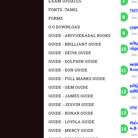
EXAM UPDATES
Jan 
FONTS -TAMIL
TNTE
Jan 
FORMS
G.O DOWNLOAD
முது
Jan 
GUIDE - ARIVUKKADAL BOOKS
தமிழ
GUIDE - BRILLIANT GUIDE
மற்று
GUIDE - DEIVA GUIDE
Jan 
GUIDE - DOLPHIN GUIDE
ஊதிய
GUIDE - DON GUIDE
போரா
Jan 
GUIDE - FULL MARKS GUIDE
தமிழ
GUIDE - GEM GUIDE
குறித
GUIDE - JAMES GUIDE
Jan 
GUIDE - JESVIN GUIDE
முழு
GUIDE - KONAR GUIDE
Jan 
GUIDE - LOYOLA GUIDE
சிறப
கூறி
GUIDE - MERCY GUIDE
Jan 