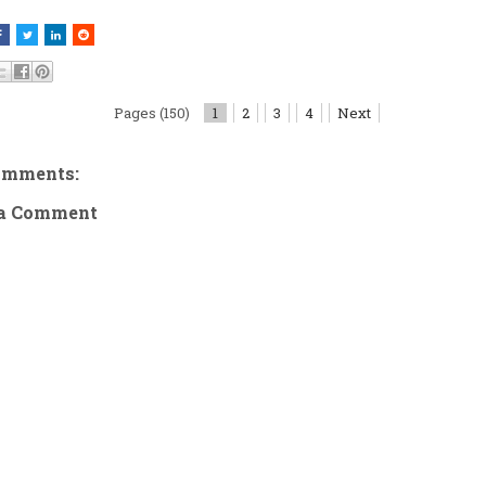
Pages (150)
1
2
3
4
Next
omments:
 a Comment