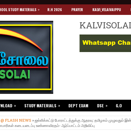
»
HOOL STUDY MATERIALS
R.H 2026
PRAYER
KALVI_VELAIVAIPPU
KALVISOLA
»
»
»
WNLOAD
STUDY MATERIALS
DEPT EXAM
DSE
G.O
»
@ FLASH NEWS
» ஜல்லிக்கட்டு போராட்டத்துக்கு ஆதரவு: தமிழகம் முழுவதும் இன்
ாபாரிகள் கடையடைப்பு உண்ணாவிரதம்- ஆர்ப்பாட்டம் அறிவிப்பு