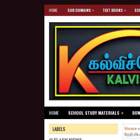
»
»
HOME
SUB DOMAINS
TEXT BOOKS
SC
»
HOME
SCHOOL STUDY MATERIALS
DO
LABELS
Home
தேதி விய
@ FLASH NEWS