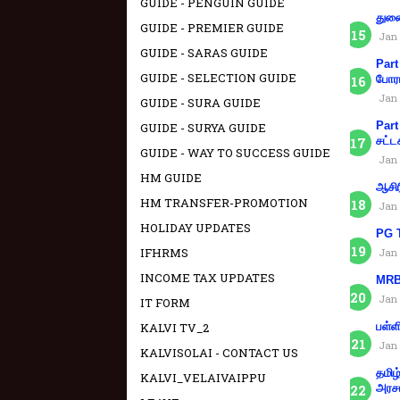
GUIDE - PENGUIN GUIDE
துணை
GUIDE - PREMIER GUIDE
Jan 
GUIDE - SARAS GUIDE
Part
GUIDE - SELECTION GUIDE
போரா
Jan 
GUIDE - SURA GUIDE
Part
GUIDE - SURYA GUIDE
சட்ட
GUIDE - WAY TO SUCCESS GUIDE
Jan 
HM GUIDE
ஆசிர
HM TRANSFER-PROMOTION
Jan 
HOLIDAY UPDATES
PG T
IFHRMS
Jan 
INCOME TAX UPDATES
MRB 
Jan 
IT FORM
KALVI TV_2
பள்ள
Jan 
KALVISOLAI - CONTACT US
தமிழ
KALVI_VELAIVAIPPU
அரச