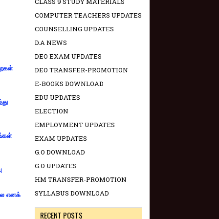
CLASS 9 STUDY MATERIALS
COMPUTER TEACHERS UPDATES
COUNSELLING UPDATES
D.A NEWS
DEO EXAM UPDATES
றைகள்
DEO TRANSFER-PROMOTION
E-BOOKS DOWNLOAD
EDU UPDATES
்து
ELECTION
EMPLOYMENT UPDATES
ங்கள்
EXAM UPDATES
G.O DOWNLOAD
G.O UPDATES
ு
HM TRANSFER-PROMOTION
SYLLABUS DOWNLOAD
்லை எனக்
RECENT POSTS