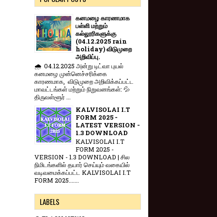
கனமழை காரணமாக
பள்ளி மற்றும்
கல்லூரிகளுக்கு
(04.12.2025 rain
holiday) விடுமுறை
அறிவிப்பு.
🌧️ 04.12.2025 அன்று டிட்வா புயல்
கனமழை முன்னெச்சரிக்கை
காரணமாக, விடுமுறை அறிவிக்கப்பட்ட
மாவட்டங்கள் மற்றும் நிறுவனங்கள்: 💦
திருவள்ளூர் ...
KALVISOLAI I.T
FORM 2025 -
LATEST VERSION -
1.3 DOWNLOAD
KALVISOLAI I.T
FORM 2025 -
VERSION - 1.3 DOWNLOAD | சில
நிமிடங்களில் தயார் செய்யும் வகையில்
வடிவமைக்கப்பட்ட KALVISOLAI I.T
FORM 2025.......
LABELS