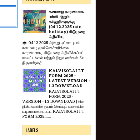
கனமழை காரணமாக
பள்ளி மற்றும்
கல்லூரிகளுக்கு
(04.12.2025 rain
holiday) விடுமுறை
அறிவிப்பு.
🌧️ 04.12.2025 அன்று டிட்வா புயல்
கனமழை முன்னெச்சரிக்கை
காரணமாக, விடுமுறை அறிவிக்கப்பட்ட
மாவட்டங்கள் மற்றும் நிறுவனங்கள்: 💦
திருவள்ளூர் ...
KALVISOLAI I.T
FORM 2025 -
LATEST VERSION -
1.3 DOWNLOAD
KALVISOLAI I.T
FORM 2025 -
VERSION - 1.3 DOWNLOAD | சில
நிமிடங்களில் தயார் செய்யும் வகையில்
வடிவமைக்கப்பட்ட KALVISOLAI I.T
FORM 2025.......
LABELS