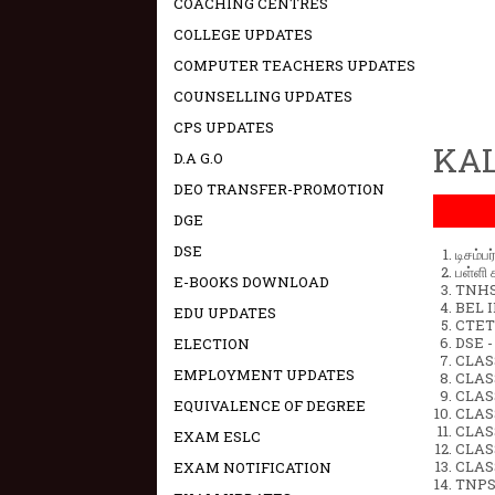
COACHING CENTRES
COLLEGE UPDATES
COMPUTER TEACHERS UPDATES
COUNSELLING UPDATES
CPS UPDATES
KAL
D.A G.O
DEO TRANSFER-PROMOTION
DGE
DSE
டிசம்ப
பள்ளி 
E-BOOKS DOWNLOAD
TNHSP
BEL IN
EDU UPDATES
CTET 
DSE -
ELECTION
CLAS
EMPLOYMENT UPDATES
CLASS
CLASS
EQUIVALENCE OF DEGREE
CLAS
CLAS
EXAM ESLC
CLAS
CLAS
EXAM NOTIFICATION
TNPS