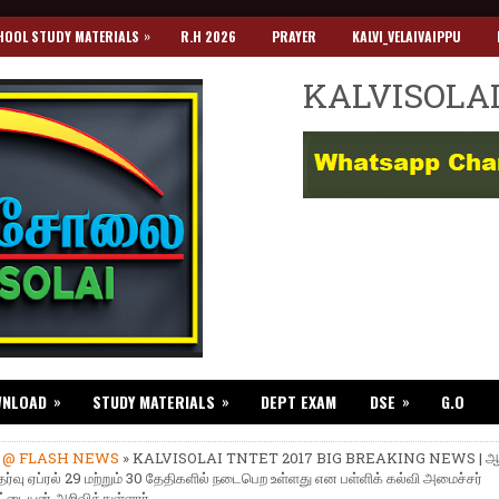
»
HOOL STUDY MATERIALS
R.H 2026
PRAYER
KALVI_VELAIVAIPPU
KALVISOLA
»
»
»
WNLOAD
STUDY MATERIALS
DEPT EXAM
DSE
G.O
»
@ FLASH NEWS
» KALVISOLAI TNTET 2017 BIG BREAKING NEWS | ஆசி
ேர்வு ஏப்ரல் 29 மற்றும் 30 தேதிகளில் நடைபெற உள்ளது என பள்ளிக் கல்வி அமைச்சர்
டையன் அறிவித்துள்ளார்.