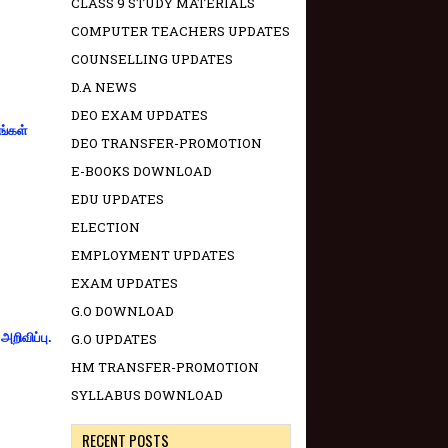
CLASS 9 STUDY MATERIALS
COMPUTER TEACHERS UPDATES
COUNSELLING UPDATES
D.A NEWS
DEO EXAM UPDATES
ங்கள்
DEO TRANSFER-PROMOTION
E-BOOKS DOWNLOAD
EDU UPDATES
ELECTION
EMPLOYMENT UPDATES
EXAM UPDATES
G.O DOWNLOAD
றிவிப்பு.
G.O UPDATES
HM TRANSFER-PROMOTION
SYLLABUS DOWNLOAD
RECENT POSTS