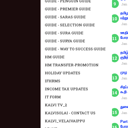
GUIDE - PENGUIN GUIDE
Jan 
GUIDE - PREMIER GUIDE
தமிழ
GUIDE - SARAS GUIDE
மற்று
Jan 
GUIDE - SELECTION GUIDE
GUIDE - SURA GUIDE
ஊதிய
போரா
GUIDE - SURYA GUIDE
Jan 
GUIDE - WAY TO SUCCESS GUIDE
தமிழ
HM GUIDE
குறித
Jan 
HM TRANSFER-PROMOTION
முழு
HOLIDAY UPDATES
Jan 
IFHRMS
சிறப
INCOME TAX UPDATES
கூறி
IT FORM
Jan 
KALVI TV_2
துணை
KALVISOLAI - CONTACT US
Jan 
KALVI_VELAIVAIPPU
Part
போரா