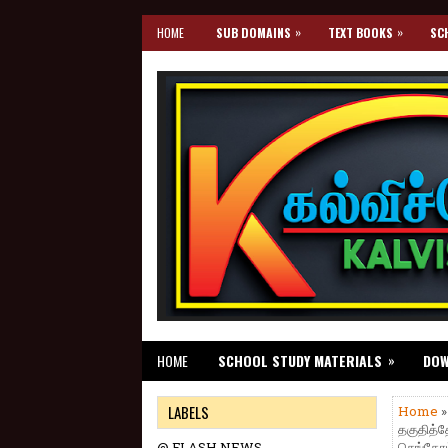
»
»
HOME
SUB DOMAINS
TEXT BOOKS
SC
»
HOME
SCHOOL STUDY MATERIALS
DO
LABELS
Home
தகுதித்த
@ FLASH NEWS
செங்கோட்