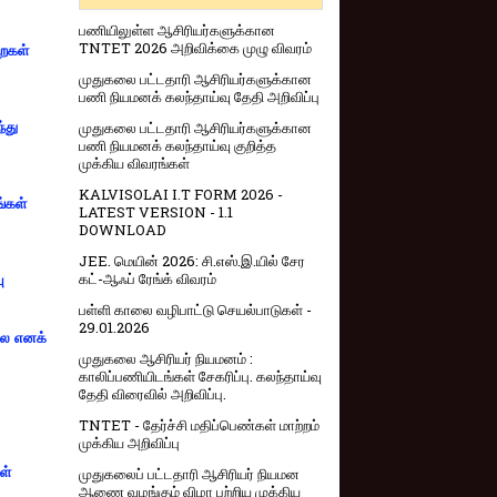
பணியிலுள்ள ஆசிரியர்களுக்கான
TNTET 2026 அறிவிக்கை முழு விவரம்
றைகள்
முதுகலை பட்டதாரி ஆசிரியர்களுக்கான
பணி நியமனக் கலந்தாய்வு தேதி அறிவிப்பு
முதுகலை பட்டதாரி ஆசிரியர்களுக்கான
்து
பணி நியமனக் கலந்தாய்வு குறித்த
முக்கிய விவரங்கள்
KALVISOLAI I.T FORM 2026 -
ங்கள்
LATEST VERSION - 1.1
DOWNLOAD
JEE. மெயின் 2026: சி.எஸ்.இ.யில் சேர
கட்-ஆஃப் ரேங்க் விவரம்
ு
பள்ளி காலை வழிபாட்டு செயல்பாடுகள் -
29.01.2026
்லை எனக்
முதுகலை ஆசிரியர் நியமனம் :
காலிப்பணியிடங்கள் சேகரிப்பு. கலந்தாய்வு
தேதி விரைவில் அறிவிப்பு.
TNTET - தேர்ச்சி மதிப்பெண்கள் மாற்றம்
முக்கிய அறிவிப்பு
ள்
முதுகலைப் பட்டதாரி ஆசிரியர் நியமன
ஆணை வழங்கும் விழா பற்றிய முக்கிய