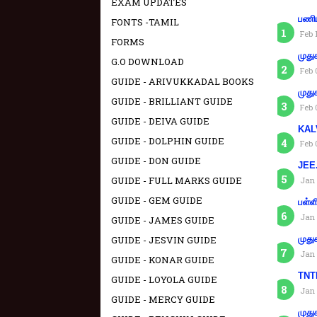
EXAM UPDATES
பணிய
FONTS -TAMIL
Feb 
FORMS
முது
G.O DOWNLOAD
Feb 
GUIDE - ARIVUKKADAL BOOKS
முது
GUIDE - BRILLIANT GUIDE
Feb 
GUIDE - DEIVA GUIDE
KAL
GUIDE - DOLPHIN GUIDE
Feb 
GUIDE - DON GUIDE
JEE.
GUIDE - FULL MARKS GUIDE
Jan 
GUIDE - GEM GUIDE
பள்ள
Jan 
GUIDE - JAMES GUIDE
GUIDE - JESVIN GUIDE
முது
Jan 
GUIDE - KONAR GUIDE
TNTE
GUIDE - LOYOLA GUIDE
Jan 
GUIDE - MERCY GUIDE
முது