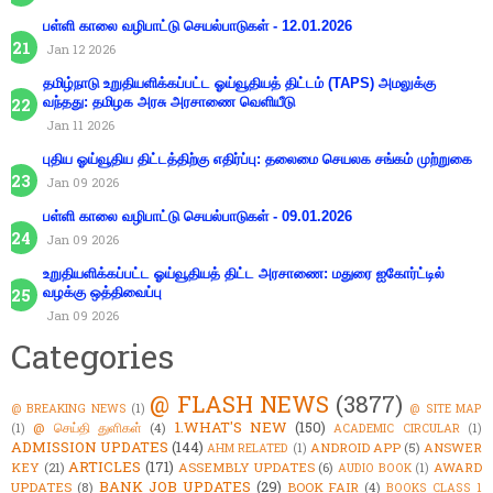
பள்ளி காலை வழிபாட்டு செயல்பாடுகள் - 12.01.2026
Jan 12 2026
தமிழ்நாடு உறுதியளிக்கப்பட்ட ஓய்வூதியத் திட்டம் (TAPS) அமலுக்கு
வந்தது: தமிழக அரசு அரசாணை வெளியீடு
Jan 11 2026
புதிய ஓய்வூதிய திட்டத்திற்கு எதிர்ப்பு: தலைமை செயலக சங்கம் முற்றுகை
Jan 09 2026
பள்ளி காலை வழிபாட்டு செயல்பாடுகள் - 09.01.2026
Jan 09 2026
உறுதியளிக்கப்பட்ட ஓய்வூதியத் திட்ட அரசாணை: மதுரை ஐகோர்ட்டில்
வழக்கு ஒத்திவைப்பு
Jan 09 2026
Categories
@ FLASH NEWS
(3877)
@ BREAKING NEWS
(1)
@ SITE MAP
1.WHAT'S NEW
(150)
@ செய்தி துளிகள்
(4)
(1)
ACADEMIC CIRCULAR
(1)
ADMISSION UPDATES
(144)
ANDROID APP
(5)
ANSWER
AHM RELATED
(1)
ARTICLES
(171)
KEY
(21)
ASSEMBLY UPDATES
(6)
AWARD
AUDIO BOOK
(1)
BANK JOB UPDATES
(29)
UPDATES
(8)
BOOK FAIR
(4)
BOOKS CLASS 1