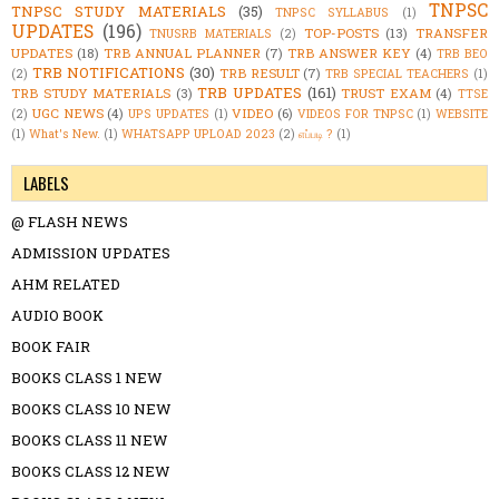
TNPSC
TNPSC STUDY MATERIALS
(35)
TNPSC SYLLABUS
(1)
UPDATES
(196)
TOP-POSTS
(13)
TRANSFER
TNUSRB MATERIALS
(2)
UPDATES
(18)
TRB ANNUAL PLANNER
(7)
TRB ANSWER KEY
(4)
TRB BEO
TRB NOTIFICATIONS
(30)
TRB RESULT
(7)
(2)
TRB SPECIAL TEACHERS
(1)
TRB UPDATES
(161)
TRB STUDY MATERIALS
(3)
TRUST EXAM
(4)
TTSE
UGC NEWS
(4)
VIDEO
(6)
(2)
UPS UPDATES
(1)
VIDEOS FOR TNPSC
(1)
WEBSITE
(1)
What's New.
(1)
WHATSAPP UPLOAD 2023
(2)
எப்படி ?
(1)
LABELS
@ FLASH NEWS
ADMISSION UPDATES
AHM RELATED
AUDIO BOOK
BOOK FAIR
BOOKS CLASS 1 NEW
BOOKS CLASS 10 NEW
BOOKS CLASS 11 NEW
BOOKS CLASS 12 NEW