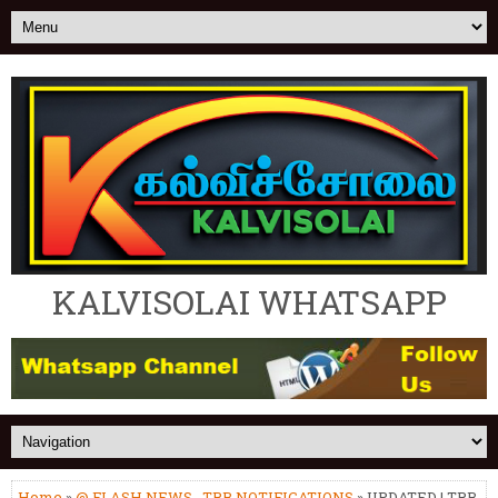
KALVISOLAI WHATSAPP
Home
»
@ FLASH NEWS
,
TRB NOTIFICATIONS
» UPDATED | TRB