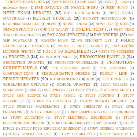
- TODAY'S HEAD LINES
(3)
KAVITHAIKAL
(1)
LAB ASST
(2)
LEAVE
(1)
LOAN
(1)
MRB UPDATES
(13)
NAATIL INDRU
(3)
maternity leave
(1)
NCERT NEWS
(2)
NEET EXAM UPDATES
(82)
NEET STUDY
NEET NOTIFICATIONS
(1)
NET-SET UPDATES
(28)
MATERIALS
(9)
NET-SET NOTIFICATION
(11)
NEWS - INDIA
(13)
NHIS
(3)
NEW INDIA SAMACHAR
(1)
NEWS
(1)
NEWS LIVE
(1)
ONLINE TEST
(53)
NMMS UPDATES
(3)
PART TIME
ONE DAY SALARY
(1)
PAY COM UPDATES
(32)
PAY ORDERS
(28)
TEACHERS UPDATES
(6)
PAY
POLICE
SLIP DOWNLOAD
(1)
PENSION NEWS
(2)
PG SENIORITY LIST
(1)
RECRUITMENT UPDATES
(9)
POLICE S.I NOTIFICATIONS
(2)
POLYTECHNIC
POSTS TO REMEMBER
(55)
LECTURER UPDATES
(2)
POSTS-TO-REMEMBER
PRAYER_2
(141)
PROMOTION PANEL_2
(94)
(1)
PROMOTION PANEL
(2)
PROMOTION-
PROMOTION UPDATES
(16)
PROMOTION-COUNSELLING
(1)
COUNSELLING_2
(138)
PTA QUESTION BANK
(1)
PTA TEACHERS
(2)
REGULARISATION ORDERS
(22)
RESULT - LINK
(5)
QUARTERLY EXAM
(1)
RESULT UPDATES
(90)
RH DOWNLOAD
(10)
RRB
(4)
RTE UPDATES
(4)
SCHOLARSHIP UPDATES
(6)
SCHOOL UPDATES
(13)
SELVA UPDATES
(1)
STORY
(8)
SHARE NOW
(1)
SMC
(2)
SSC UPDATES
(2)
STUDY ACCOUNTANCY
(1)
STUDY AGRI SCIENCE
(1)
STUDY ARABIC
(1)
STUDY AUDITING
(1)
STUDY
STUDY BOTANY-BIOLOGY
(3)
AUTOMOBILE
(1)
STUDY BIO CHEMISTRY
(1)
STUDY BUSINESS MATHEMATICS
(1)
STUDY CHEMISTRY
(1)
STUDY CIVIL
ENGINEERING
(1)
STUDY COMMERCE
(1)
STUDY COMPUTER
(2)
STUDY ECONOMICS
(1)
STUDY EDUCATION
(2)
STUDY ELECTRICAL ENGINEERING
(1)
STUDY
ELECTRONIC ENGINEERING
(1)
STUDY ENGINEERING
(2)
STUDY ENGLISH
(1)
STUDY
ETHICS
(1)
STUDY FOOD SERVICE MANAGEMENT
(1)
STUDY GENERAL MACHINIST
(1)
STUDY GENERAL STUDIES
(1)
STUDY GEOGRAPHY
(1)
STUDY GEOLOGY
(1)