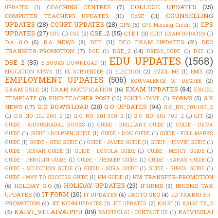
COLLEGE UPDATES
(25)
COACHING CENTRES
(7)
UPDATES
(1)
COUNSELLING
COMPUTER TEACHERS UPDATES
(11)
CoSE
(11)
UPDATES
(28)
COURT UPDATES
(28)
CPS
CPS
(5)
CPS Missing Credit
(1)
UPDATES
(27)
CSE_2
(55)
CTET
(3)
CRC
(1)
CSE
(2)
CUET EXAM UPDATES
(1)
D.A G.O
(5)
D.A NEWS
(8)
DEE
(11)
DEO EXAM UPDATES
(21)
DEO
TRANSFER-PROMOTION
(7)
DGE_2
(14)
DGE
(1)
DRESS_CODE
(1)
DSE
(1)
EDU UPDATES
(1568)
DSE_2
(85)
E-BOOKS DOWNLOAD
(1)
EDUCATION NEWS
(1)
EL SURRENDER
(1)
ELECTION
(2)
EMAIL ME
(1)
EMIS
(2)
EMPLOYMENT UPDATES
(506)
EQUIVALENCE OF DEGREE
(2)
EXAM UPDATES
(84)
EXAM ESLC
(8)
EXAM NOTIFICATION
(16)
EXCEL
TEMPLATE
(3)
FIND TEACHER POST
(10)
FORMS
(5)
G.K
FONTS -TAMIL
(1)
G.O DOWNLOAD
(28)
G.O UPDATES
(94)
NEWS
(17)
G.O_NO_001-100_2
(1)
G.O_NO_101-200_2
(2)
G.O_NO_201-300_2
(1)
G.O_NO_601-700_2
(1)
GPF
(2)
GUIDE - ARIVUKKADAL BOOKS
(1)
GUIDE - BRILLIANT GUIDE
(1)
GUIDE - DEIVA
GUIDE
(1)
GUIDE - DOLPHIN GUIDE
(1)
GUIDE - DON GUIDE
(1)
GUIDE - FULL MARKS
GUIDE
(1)
GUIDE - GEM GUIDE
(1)
GUIDE - JAMES GUIDE
(1)
GUIDE - JESVIN GUIDE
(1)
GUIDE - KONAR GUIDE
(1)
GUIDE - LOYOLA GUIDE
(1)
GUIDE - MERCY GUIDE
(1)
GUIDE - PENGUIN GUIDE
(1)
GUIDE - PREMIER GUIDE
(1)
GUIDE - SARAS GUIDE
(1)
GUIDE - SELECTION GUIDE
(1)
GUIDE - SURA GUIDE
(1)
GUIDE - SURYA GUIDE
(1)
HM TRANSFER-PROMOTION
GUIDE - WAY TO SUCCESS GUIDE
(1)
HM GUIDE
(1)
HOLIDAY UPDATES
(23)
(6)
HOLIDAY G.O
(5)
IFHRMS
(3)
INCOME TAX
IT FORM
(26)
UPDATES
(3)
IT UPDATES
(4)
JACTO GEO
(4)
JD TRANSFER-
PROMOTION
(4)
JEE NCHM UPDATES
(1)
JEE UPDATES
(2)
KALVI
(1)
KALVI TV_2
KALVI_VELAIVAIPPU
(89)
KALVISOLAI
(2)
KALVISOLAI - CONTACT US
(1)