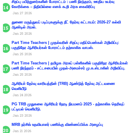
சிறப்பு பயிற்றுனர்களின் போராட்டம் : பணி நிரந்தரம், ஊதிய உயர்வு
கோரிக்கை – நிதியில்லை எனக் கூறி அரசு கைவிரிப்பு
Jan 27 2026
துணை மருத்துவப் படிப்புகளுக்கு நீட் தேர்வு கட்டாயம்: 2026-27 கல்வி
ஆண்டில் அமல்.
Jan 25 2026
Part Time Teachers | முதல்வரின் சிறப்பு மதிப்பெண்கள் அறிவிப்பு:
பகுதிநேர ஆசிரியர்கள் போராட்டம் தற்காலிக வாபஸ்.
Jan 25 2026
Part Time Teachers | தமிழக அரசுப் பள்ளிகளில் பகுதிநேர ஆசிரியர்கள்
பணி நிரந்தரம் - சட்டசபையில் முதல்-அமைச்சர் மு.க.ஸ்டாலின் அறிவிப்பு.
Jan 25 2026
ஆசிரியா் தோ்வு வாரியத்தின் (TRB) ஆண்டுத் தோ்வு அட்டவணை
வெளியீடு
Jan 24 2026
PG TRB முதுகலை ஆசிரியர் நேரடி நியமனம் 2025 - தற்காலிக தெரிவுப்
பட்டியல் வெளியீடு.
Jan 23 2026
MRB நர்சிங் உதவியாளர் பணிக்கு விண்ணப்பிக்க அழைப்பு
Jan 21 2026