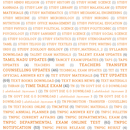
STUDY HINDU RELIGION
(1)
STUDY HISTORY
(1)
STUDY HOME SCIENCE
(1)
STUDY
STUDY
KANNADA
(1)
STUDY LAW
(1)
STUDY LIBRARY
(1)
STUDY MALAYALAM
(1)
MATERIALS
(5)
STUDY MATHEMATICS
(1)
STUDY MECHANICAL ENGINEERING
(1)
STUDY MEDICINE
(1)
STUDY MICROBIOLOGY
(1)
STUDY NURSING
(1)
STUDY
NUTRITION
(1)
STUDY OFFICE MANAGEMENT
(1)
STUDY PHYSICAL EDUCATION
(1)
STUDY PHYSICS
(1)
STUDY POLITICAL SCIENCE
(1)
STUDY POLYTECHNIC
(1)
STUDY
PSYCHOLOGY
(1)
STUDY SANSKRIT
(1)
STUDY SCIENCE
(1)
STUDY SOCIAL SCIENCE
(1)
STUDY SOCIOLOGY
(1)
STUDY STATISTICS
(1)
STUDY STENOGRAPHY
(1)
STUDY
TAMIL
(1)
STUDY TELUGU
(1)
STUDY TEXTILES
(1)
STUDY TYPE WRITING
(1)
STUDY
STUDY ZOOLOGY-BIOLOGY
(3)
SYLLABUS
URDU
(1)
STUDY_MATERIALS_2
(1)
DOWNLOAD
(6)
TALENT EXAM UPDATES
(6)
TALENT EXAM MATERIALS
(1)
TAMIL NADU UPDATES
(88)
TANCET EXAM UPDATES
(3)
TAPS
TAPS
(1)
TEACHERS TRANSFER
UPDATES
(4)
TEACHERS HOME
(1)
COUNSELLING UPDATES
(46)
TET
TECHNICAL EXAM UPDATES
(2)
TET
(1)
TET UPDATES
OFFICIAL ANSWER KEY
(6)
TET STUDY MATERIALS
(16)
(69)
TEXT BOOKS DOWNLOAD
(16)
TEXT BOOKS NEWS
(6)
TEXT MATERIALS
TIME TABLE EXAM
(41)
(1)
THIRAN
(1)
TN
(1)
TN GOVT DSE G.O DOWNLOAD
| பள்ளிக்கல்வி அரசாணை 1
(2)
TN GOVT DSE G.O DOWNLOAD | பள்ளிக்கல்வி அரசாணை 2
(1)
TN GOVT DSE G.O DOWNLOAD | பள்ளிக்கல்வி அரசாணை 3
(1)
TN GOVT DSE G.O
DOWNLOAD | பள்ளிக்கல்வி அரசாணை 4
(1)
TN PROMOTION - TRANSFER - COUSELLING
TNCMTSE
(5)
(1)
TN TEXT BOOKS ONLINE
(1)
TNFUSRC MATERIALS
(1)
TNPS
(1)
TNPSC ANNUAL PLANNER
(10)
TNPSC ANSWER KEY
(3)
TNPSC BULLETIN
TNPSC CURRENT AFFAIRS
(20)
TNPSC DEPARTMENTAL EXAM
(19)
(1)
TNPSC DEPARTMENTAL EXAM ONLINE TEST
(61)
TNPSC
NOTIFICATION
(53)
TNPSC PRESS RELEASE
(3)
TNPSC RESULT
(4)