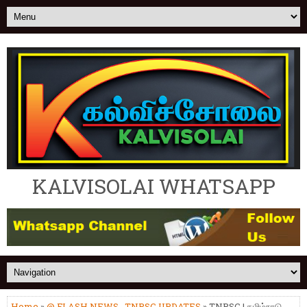
KALVISOLAI WHATSAPP
Home
»
@ FLASH NEWS
,
TNPSC UPDATES
» TNPSC | தமிழ்நாடு