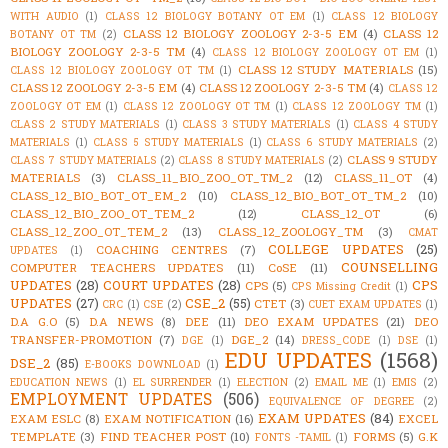
WITH AUDIO
(1)
CLASS 12 BIOLOGY BOTANY OT EM
(1)
CLASS 12 BIOLOGY
CLASS 12 BIOLOGY ZOOLOGY 2-3-5 EM
(4)
CLASS 12
BOTANY OT TM
(2)
BIOLOGY ZOOLOGY 2-3-5 TM
(4)
CLASS 12 BIOLOGY ZOOLOGY OT EM
(1)
CLASS 12 STUDY MATERIALS
(15)
CLASS 12 BIOLOGY ZOOLOGY OT TM
(1)
CLASS 12 ZOOLOGY 2-3-5 EM
(4)
CLASS 12 ZOOLOGY 2-3-5 TM
(4)
CLASS 12
ZOOLOGY OT EM
(1)
CLASS 12 ZOOLOGY OT TM
(1)
CLASS 12 ZOOLOGY TM
(1)
CLASS 2 STUDY MATERIALS
(1)
CLASS 3 STUDY MATERIALS
(1)
CLASS 4 STUDY
MATERIALS
(1)
CLASS 5 STUDY MATERIALS
(1)
CLASS 6 STUDY MATERIALS
(2)
CLASS 9 STUDY
CLASS 7 STUDY MATERIALS
(2)
CLASS 8 STUDY MATERIALS
(2)
MATERIALS
(3)
CLASS_11_BIO_ZOO_OT_TM_2
(12)
CLASS_11_OT
(4)
CLASS_12_BIO_BOT_OT_EM_2
(10)
CLASS_12_BIO_BOT_OT_TM_2
(10)
CLASS_12_BIO_ZOO_OT_TEM_2
(12)
CLASS_12_OT
(6)
CLASS_12_ZOO_OT_TEM_2
(13)
CLASS_12_ZOOLOGY_TM
(3)
CMAT
COLLEGE UPDATES
(25)
COACHING CENTRES
(7)
UPDATES
(1)
COUNSELLING
COMPUTER TEACHERS UPDATES
(11)
CoSE
(11)
UPDATES
(28)
COURT UPDATES
(28)
CPS
CPS
(5)
CPS Missing Credit
(1)
UPDATES
(27)
CSE_2
(55)
CTET
(3)
CRC
(1)
CSE
(2)
CUET EXAM UPDATES
(1)
D.A G.O
(5)
D.A NEWS
(8)
DEE
(11)
DEO EXAM UPDATES
(21)
DEO
TRANSFER-PROMOTION
(7)
DGE_2
(14)
DGE
(1)
DRESS_CODE
(1)
DSE
(1)
EDU UPDATES
(1568)
DSE_2
(85)
E-BOOKS DOWNLOAD
(1)
EDUCATION NEWS
(1)
EL SURRENDER
(1)
ELECTION
(2)
EMAIL ME
(1)
EMIS
(2)
EMPLOYMENT UPDATES
(506)
EQUIVALENCE OF DEGREE
(2)
EXAM UPDATES
(84)
EXAM ESLC
(8)
EXAM NOTIFICATION
(16)
EXCEL
TEMPLATE
(3)
FIND TEACHER POST
(10)
FORMS
(5)
G.K
FONTS -TAMIL
(1)