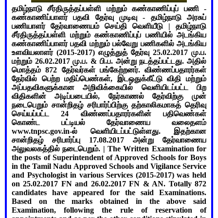
தமிழ்நாடு சீர்திருத்தப்பள்ளி மற்றும் கண்காணிப்புப் பணி -
கண்காணிப்பாளர் பதவி தேர்வு முடிவு - தமிழ்நாடு அரசுப்
பணியாளர் தேர்வாணையம் செய்தி வெளியீடு | தமிழ்நாடு
சீர்திருத்தப்பள்ளி மற்றும் கண்காணிப்புப் பணியில் அடங்கிய
கண்காணிப்பாளர் பதவி மற்றும் பல்வேறு பணிகளில் அடங்கிய
உளவியலாளர் (2015-2017) எழுத்துத் தேர்வு 25.02.2017 மு.ப.
மற்றும் 26.02.2017 மு.ப. & பி.ப. அன்று நடத்தப்பட்டது. அதில்
மொத்தம் 872 தேர்வர்கள் பங்கேற்றனர். விண்ணப்பதாரர்கள்
தேர்வில் பெற்ற மதிப்பெண்கள், இடஒதுக்கீட்டு விதி மற்றும்
அப்பதவிகளுக்கான அறிவிக்கையில் வெளியிடப்பட்ட பிற
விதிகளின் அடிப்படையில், நேர்காணல் தேர்விற்கு முன்
நடைபெறும் சான்றிதழ் சரிபார்ப்பிற்கு தற்காலிகமாகத் தெரிவு
செய்யப்பட்ட 24 விண்ணப்பதாரர்களின் பதிவெண்கள்
கொண்ட பட்டியல் தேர்வாணைய வலைதளம்
www.tnpsc.gov.in-ல் வெளியிடப்பட்டுள்ளது. இதற்கான
சான்றிதழ் சரிபார்ப்பு 17.08.2017 அன்று தேர்வாணைய
அலுவலகத்தில் நடைபெறும். | The Written Examination for
the posts of Superintendent of Approved Schools for Boys
in the Tamil Nadu Approved Schools and Vigilance Service
and Psychologist in various Services (2015-2017) was held
on 25.02.2017 FN and 26.02.2017 FN & AN. Totally 872
candidates have appeared for the said Examinations.
Based on the marks obtained in the above said
Examination, following the rule of reservation of