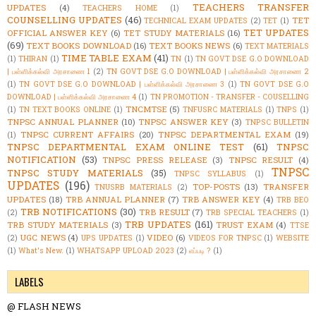
TEACHERS TRANSFER
UPDATES
(4)
TEACHERS HOME
(1)
COUNSELLING UPDATES
(46)
TET
TECHNICAL EXAM UPDATES
(2)
TET
(1)
TET UPDATES
OFFICIAL ANSWER KEY
(6)
TET STUDY MATERIALS
(16)
(69)
TEXT BOOKS DOWNLOAD
(16)
TEXT BOOKS NEWS
(6)
TEXT MATERIALS
TIME TABLE EXAM
(41)
(1)
THIRAN
(1)
TN
(1)
TN GOVT DSE G.O DOWNLOAD
| பள்ளிக்கல்வி அரசாணை 1
(2)
TN GOVT DSE G.O DOWNLOAD | பள்ளிக்கல்வி அரசாணை 2
(1)
TN GOVT DSE G.O DOWNLOAD | பள்ளிக்கல்வி அரசாணை 3
(1)
TN GOVT DSE G.O
DOWNLOAD | பள்ளிக்கல்வி அரசாணை 4
(1)
TN PROMOTION - TRANSFER - COUSELLING
TNCMTSE
(5)
(1)
TN TEXT BOOKS ONLINE
(1)
TNFUSRC MATERIALS
(1)
TNPS
(1)
TNPSC ANNUAL PLANNER
(10)
TNPSC ANSWER KEY
(3)
TNPSC BULLETIN
TNPSC CURRENT AFFAIRS
(20)
TNPSC DEPARTMENTAL EXAM
(19)
(1)
TNPSC DEPARTMENTAL EXAM ONLINE TEST
(61)
TNPSC
NOTIFICATION
(53)
TNPSC PRESS RELEASE
(3)
TNPSC RESULT
(4)
TNPSC
TNPSC STUDY MATERIALS
(35)
TNPSC SYLLABUS
(1)
UPDATES
(196)
TOP-POSTS
(13)
TRANSFER
TNUSRB MATERIALS
(2)
UPDATES
(18)
TRB ANNUAL PLANNER
(7)
TRB ANSWER KEY
(4)
TRB BEO
TRB NOTIFICATIONS
(30)
TRB RESULT
(7)
(2)
TRB SPECIAL TEACHERS
(1)
TRB UPDATES
(161)
TRB STUDY MATERIALS
(3)
TRUST EXAM
(4)
TTSE
UGC NEWS
(4)
VIDEO
(6)
(2)
UPS UPDATES
(1)
VIDEOS FOR TNPSC
(1)
WEBSITE
(1)
What's New.
(1)
WHATSAPP UPLOAD 2023
(2)
எப்படி ?
(1)
LABELS
@ FLASH NEWS