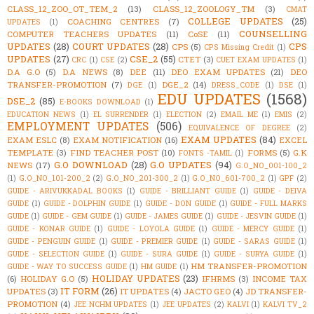
CLASS_12_ZOO_OT_TEM_2
(13)
CLASS_12_ZOOLOGY_TM
(3)
CMAT
COLLEGE UPDATES
(25)
COACHING CENTRES
(7)
UPDATES
(1)
COUNSELLING
COMPUTER TEACHERS UPDATES
(11)
CoSE
(11)
UPDATES
(28)
COURT UPDATES
(28)
CPS
CPS
(5)
CPS Missing Credit
(1)
UPDATES
(27)
CSE_2
(55)
CTET
(3)
CRC
(1)
CSE
(2)
CUET EXAM UPDATES
(1)
D.A G.O
(5)
D.A NEWS
(8)
DEE
(11)
DEO EXAM UPDATES
(21)
DEO
TRANSFER-PROMOTION
(7)
DGE_2
(14)
DGE
(1)
DRESS_CODE
(1)
DSE
(1)
EDU UPDATES
(1568)
DSE_2
(85)
E-BOOKS DOWNLOAD
(1)
EDUCATION NEWS
(1)
EL SURRENDER
(1)
ELECTION
(2)
EMAIL ME
(1)
EMIS
(2)
EMPLOYMENT UPDATES
(506)
EQUIVALENCE OF DEGREE
(2)
EXAM UPDATES
(84)
EXAM ESLC
(8)
EXAM NOTIFICATION
(16)
EXCEL
TEMPLATE
(3)
FIND TEACHER POST
(10)
FORMS
(5)
G.K
FONTS -TAMIL
(1)
G.O DOWNLOAD
(28)
G.O UPDATES
(94)
NEWS
(17)
G.O_NO_001-100_2
(1)
G.O_NO_101-200_2
(2)
G.O_NO_201-300_2
(1)
G.O_NO_601-700_2
(1)
GPF
(2)
GUIDE - ARIVUKKADAL BOOKS
(1)
GUIDE - BRILLIANT GUIDE
(1)
GUIDE - DEIVA
GUIDE
(1)
GUIDE - DOLPHIN GUIDE
(1)
GUIDE - DON GUIDE
(1)
GUIDE - FULL MARKS
GUIDE
(1)
GUIDE - GEM GUIDE
(1)
GUIDE - JAMES GUIDE
(1)
GUIDE - JESVIN GUIDE
(1)
GUIDE - KONAR GUIDE
(1)
GUIDE - LOYOLA GUIDE
(1)
GUIDE - MERCY GUIDE
(1)
GUIDE - PENGUIN GUIDE
(1)
GUIDE - PREMIER GUIDE
(1)
GUIDE - SARAS GUIDE
(1)
GUIDE - SELECTION GUIDE
(1)
GUIDE - SURA GUIDE
(1)
GUIDE - SURYA GUIDE
(1)
HM TRANSFER-PROMOTION
GUIDE - WAY TO SUCCESS GUIDE
(1)
HM GUIDE
(1)
HOLIDAY UPDATES
(23)
(6)
HOLIDAY G.O
(5)
IFHRMS
(3)
INCOME TAX
IT FORM
(26)
UPDATES
(3)
IT UPDATES
(4)
JACTO GEO
(4)
JD TRANSFER-
PROMOTION
(4)
JEE NCHM UPDATES
(1)
JEE UPDATES
(2)
KALVI
(1)
KALVI TV_2