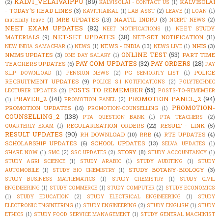
KALVI_VELAIVAIPPU
(89)
KALVISOLAI
(2)
KALVISOLAI - CONTACT US
(1)
- TODAY'S HEAD LINES
(3)
KAVITHAIKAL
(1)
LAB ASST
(2)
LEAVE
(1)
LOAN
(1)
MRB UPDATES
(13)
NAATIL INDRU
(3)
maternity leave
(1)
NCERT NEWS
(2)
NEET EXAM UPDATES
(82)
NEET STUDY
NEET NOTIFICATIONS
(1)
NET-SET UPDATES
(28)
MATERIALS
(9)
NET-SET NOTIFICATION
(11)
NEWS - INDIA
(13)
NHIS
(3)
NEW INDIA SAMACHAR
(1)
NEWS
(1)
NEWS LIVE
(1)
ONLINE TEST
(53)
NMMS UPDATES
(3)
PART TIME
ONE DAY SALARY
(1)
PAY COM UPDATES
(32)
PAY ORDERS
(28)
TEACHERS UPDATES
(6)
PAY
POLICE
SLIP DOWNLOAD
(1)
PENSION NEWS
(2)
PG SENIORITY LIST
(1)
RECRUITMENT UPDATES
(9)
POLICE S.I NOTIFICATIONS
(2)
POLYTECHNIC
POSTS TO REMEMBER
(55)
LECTURER UPDATES
(2)
POSTS-TO-REMEMBER
PRAYER_2
(141)
PROMOTION PANEL_2
(94)
(1)
PROMOTION PANEL
(2)
PROMOTION-
PROMOTION UPDATES
(16)
PROMOTION-COUNSELLING
(1)
COUNSELLING_2
(138)
PTA QUESTION BANK
(1)
PTA TEACHERS
(2)
REGULARISATION ORDERS
(22)
RESULT - LINK
(5)
QUARTERLY EXAM
(1)
RESULT UPDATES
(90)
RH DOWNLOAD
(10)
RRB
(4)
RTE UPDATES
(4)
SCHOLARSHIP UPDATES
(6)
SCHOOL UPDATES
(13)
SELVA UPDATES
(1)
STORY
(8)
SHARE NOW
(1)
SMC
(2)
SSC UPDATES
(2)
STUDY ACCOUNTANCY
(1)
STUDY AGRI SCIENCE
(1)
STUDY ARABIC
(1)
STUDY AUDITING
(1)
STUDY
STUDY BOTANY-BIOLOGY
(3)
AUTOMOBILE
(1)
STUDY BIO CHEMISTRY
(1)
STUDY BUSINESS MATHEMATICS
(1)
STUDY CHEMISTRY
(1)
STUDY CIVIL
ENGINEERING
(1)
STUDY COMMERCE
(1)
STUDY COMPUTER
(2)
STUDY ECONOMICS
(1)
STUDY EDUCATION
(2)
STUDY ELECTRICAL ENGINEERING
(1)
STUDY
ELECTRONIC ENGINEERING
(1)
STUDY ENGINEERING
(2)
STUDY ENGLISH
(1)
STUDY
ETHICS
(1)
STUDY FOOD SERVICE MANAGEMENT
(1)
STUDY GENERAL MACHINIST