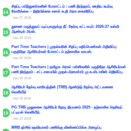
சிறப்பு பயிற்றுனர்களின் போராட்டம் : பணி நிரந்தரம், ஊதிய உயர்வு
கோரிக்கை – நிதியில்லை எனக் கூறி அரசு கைவிரிப்பு
Jan 27 2026
துணை மருத்துவப் படிப்புகளுக்கு நீட் தேர்வு கட்டாயம்: 2026-27 கல்வி
ஆண்டில் அமல்.
Jan 25 2026
Part Time Teachers | முதல்வரின் சிறப்பு மதிப்பெண்கள் அறிவிப்பு:
பகுதிநேர ஆசிரியர்கள் போராட்டம் தற்காலிக வாபஸ்.
Jan 25 2026
Part Time Teachers | தமிழக அரசுப் பள்ளிகளில் பகுதிநேர ஆசிரியர்கள்
பணி நிரந்தரம் - சட்டசபையில் முதல்-அமைச்சர் மு.க.ஸ்டாலின் அறிவிப்பு.
Jan 25 2026
ஆசிரியா் தோ்வு வாரியத்தின் (TRB) ஆண்டுத் தோ்வு அட்டவணை
வெளியீடு
Jan 24 2026
PG TRB முதுகலை ஆசிரியர் நேரடி நியமனம் 2025 - தற்காலிக தெரிவுப்
பட்டியல் வெளியீடு.
Jan 23 2026
MRB நர்சிங் உதவியாளர் பணிக்கு விண்ணப்பிக்க அழைப்பு