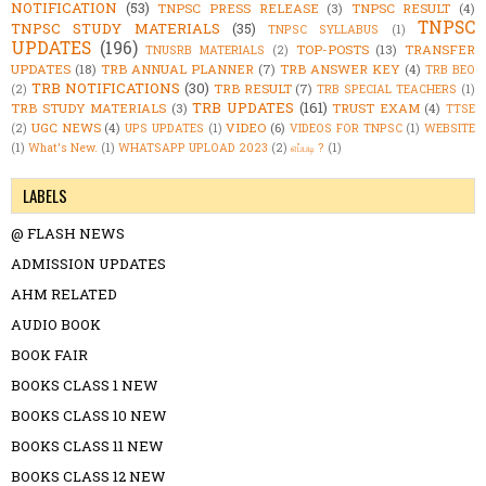
NOTIFICATION
(53)
TNPSC PRESS RELEASE
(3)
TNPSC RESULT
(4)
TNPSC
TNPSC STUDY MATERIALS
(35)
TNPSC SYLLABUS
(1)
UPDATES
(196)
TOP-POSTS
(13)
TRANSFER
TNUSRB MATERIALS
(2)
UPDATES
(18)
TRB ANNUAL PLANNER
(7)
TRB ANSWER KEY
(4)
TRB BEO
TRB NOTIFICATIONS
(30)
TRB RESULT
(7)
(2)
TRB SPECIAL TEACHERS
(1)
TRB UPDATES
(161)
TRB STUDY MATERIALS
(3)
TRUST EXAM
(4)
TTSE
UGC NEWS
(4)
VIDEO
(6)
(2)
UPS UPDATES
(1)
VIDEOS FOR TNPSC
(1)
WEBSITE
(1)
What's New.
(1)
WHATSAPP UPLOAD 2023
(2)
எப்படி ?
(1)
LABELS
@ FLASH NEWS
ADMISSION UPDATES
AHM RELATED
AUDIO BOOK
BOOK FAIR
BOOKS CLASS 1 NEW
BOOKS CLASS 10 NEW
BOOKS CLASS 11 NEW
BOOKS CLASS 12 NEW