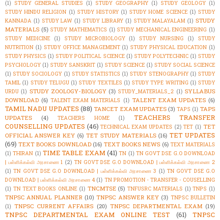
(1)
STUDY GENERAL STUDIES
(1)
STUDY GEOGRAPHY
(1)
STUDY GEOLOGY
(1)
STUDY HINDU RELIGION
(1)
STUDY HISTORY
(1)
STUDY HOME SCIENCE
(1)
STUDY
STUDY
KANNADA
(1)
STUDY LAW
(1)
STUDY LIBRARY
(1)
STUDY MALAYALAM
(1)
MATERIALS
(5)
STUDY MATHEMATICS
(1)
STUDY MECHANICAL ENGINEERING
(1)
STUDY MEDICINE
(1)
STUDY MICROBIOLOGY
(1)
STUDY NURSING
(1)
STUDY
NUTRITION
(1)
STUDY OFFICE MANAGEMENT
(1)
STUDY PHYSICAL EDUCATION
(1)
STUDY PHYSICS
(1)
STUDY POLITICAL SCIENCE
(1)
STUDY POLYTECHNIC
(1)
STUDY
PSYCHOLOGY
(1)
STUDY SANSKRIT
(1)
STUDY SCIENCE
(1)
STUDY SOCIAL SCIENCE
(1)
STUDY SOCIOLOGY
(1)
STUDY STATISTICS
(1)
STUDY STENOGRAPHY
(1)
STUDY
TAMIL
(1)
STUDY TELUGU
(1)
STUDY TEXTILES
(1)
STUDY TYPE WRITING
(1)
STUDY
STUDY ZOOLOGY-BIOLOGY
(3)
SYLLABUS
URDU
(1)
STUDY_MATERIALS_2
(1)
DOWNLOAD
(6)
TALENT EXAM UPDATES
(6)
TALENT EXAM MATERIALS
(1)
TAMIL NADU UPDATES
(88)
TANCET EXAM UPDATES
(3)
TAPS
TAPS
(1)
TEACHERS TRANSFER
UPDATES
(4)
TEACHERS HOME
(1)
COUNSELLING UPDATES
(46)
TET
TECHNICAL EXAM UPDATES
(2)
TET
(1)
TET UPDATES
OFFICIAL ANSWER KEY
(6)
TET STUDY MATERIALS
(16)
(69)
TEXT BOOKS DOWNLOAD
(16)
TEXT BOOKS NEWS
(6)
TEXT MATERIALS
TIME TABLE EXAM
(41)
(1)
THIRAN
(1)
TN
(1)
TN GOVT DSE G.O DOWNLOAD
| பள்ளிக்கல்வி அரசாணை 1
(2)
TN GOVT DSE G.O DOWNLOAD | பள்ளிக்கல்வி அரசாணை 2
(1)
TN GOVT DSE G.O DOWNLOAD | பள்ளிக்கல்வி அரசாணை 3
(1)
TN GOVT DSE G.O
DOWNLOAD | பள்ளிக்கல்வி அரசாணை 4
(1)
TN PROMOTION - TRANSFER - COUSELLING
TNCMTSE
(5)
(1)
TN TEXT BOOKS ONLINE
(1)
TNFUSRC MATERIALS
(1)
TNPS
(1)
TNPSC ANNUAL PLANNER
(10)
TNPSC ANSWER KEY
(3)
TNPSC BULLETIN
TNPSC CURRENT AFFAIRS
(20)
TNPSC DEPARTMENTAL EXAM
(19)
(1)
TNPSC DEPARTMENTAL EXAM ONLINE TEST
(61)
TNPSC