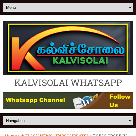
KALVISOLAI WHATSAPP
Home
»
@ FLASH NEWS
,
TNPSC UPDATES
» TNPSC GROUP III