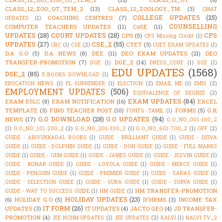
CLASS_12_ZOO_OT_TEM_2
(13)
CLASS_12_ZOOLOGY_TM
(3)
CMAT
COLLEGE UPDATES
(25)
COACHING CENTRES
(7)
UPDATES
(1)
COUNSELLING
COMPUTER TEACHERS UPDATES
(11)
CoSE
(11)
UPDATES
(28)
COURT UPDATES
(28)
CPS
CPS
(5)
CPS Missing Credit
(1)
UPDATES
(27)
CSE_2
(55)
CTET
(3)
CRC
(1)
CSE
(2)
CUET EXAM UPDATES
(1)
D.A G.O
(5)
D.A NEWS
(8)
DEE
(11)
DEO EXAM UPDATES
(21)
DEO
TRANSFER-PROMOTION
(7)
DGE_2
(14)
DGE
(1)
DRESS_CODE
(1)
DSE
(1)
EDU UPDATES
(1568)
DSE_2
(85)
E-BOOKS DOWNLOAD
(1)
EDUCATION NEWS
(1)
EL SURRENDER
(1)
ELECTION
(2)
EMAIL ME
(1)
EMIS
(2)
EMPLOYMENT UPDATES
(506)
EQUIVALENCE OF DEGREE
(2)
EXAM UPDATES
(84)
EXAM ESLC
(8)
EXAM NOTIFICATION
(16)
EXCEL
TEMPLATE
(3)
FIND TEACHER POST
(10)
FORMS
(5)
G.K
FONTS -TAMIL
(1)
G.O DOWNLOAD
(28)
G.O UPDATES
(94)
NEWS
(17)
G.O_NO_001-100_2
(1)
G.O_NO_101-200_2
(2)
G.O_NO_201-300_2
(1)
G.O_NO_601-700_2
(1)
GPF
(2)
GUIDE - ARIVUKKADAL BOOKS
(1)
GUIDE - BRILLIANT GUIDE
(1)
GUIDE - DEIVA
GUIDE
(1)
GUIDE - DOLPHIN GUIDE
(1)
GUIDE - DON GUIDE
(1)
GUIDE - FULL MARKS
GUIDE
(1)
GUIDE - GEM GUIDE
(1)
GUIDE - JAMES GUIDE
(1)
GUIDE - JESVIN GUIDE
(1)
GUIDE - KONAR GUIDE
(1)
GUIDE - LOYOLA GUIDE
(1)
GUIDE - MERCY GUIDE
(1)
GUIDE - PENGUIN GUIDE
(1)
GUIDE - PREMIER GUIDE
(1)
GUIDE - SARAS GUIDE
(1)
GUIDE - SELECTION GUIDE
(1)
GUIDE - SURA GUIDE
(1)
GUIDE - SURYA GUIDE
(1)
HM TRANSFER-PROMOTION
GUIDE - WAY TO SUCCESS GUIDE
(1)
HM GUIDE
(1)
HOLIDAY UPDATES
(23)
(6)
HOLIDAY G.O
(5)
IFHRMS
(3)
INCOME TAX
IT FORM
(26)
UPDATES
(3)
IT UPDATES
(4)
JACTO GEO
(4)
JD TRANSFER-
PROMOTION
(4)
JEE NCHM UPDATES
(1)
JEE UPDATES
(2)
KALVI
(1)
KALVI TV_2