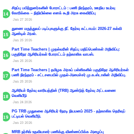
சிறப்பு பயிற்றுனர்களின் போராட்டம் : பணி நிரந்தரம், ஊதிய உயர்வு
கோரிக்கை – நிதியில்லை எனக் கூறி அரசு கைவிரிப்பு
Jan 27 2026
துணை மருத்துவப் படிப்புகளுக்கு நீட் தேர்வு கட்டாயம்: 2026-27 கல்வி
ஆண்டில் அமல்.
Jan 25 2026
Part Time Teachers | முதல்வரின் சிறப்பு மதிப்பெண்கள் அறிவிப்பு:
பகுதிநேர ஆசிரியர்கள் போராட்டம் தற்காலிக வாபஸ்.
Jan 25 2026
Part Time Teachers | தமிழக அரசுப் பள்ளிகளில் பகுதிநேர ஆசிரியர்கள்
பணி நிரந்தரம் - சட்டசபையில் முதல்-அமைச்சர் மு.க.ஸ்டாலின் அறிவிப்பு.
Jan 25 2026
ஆசிரியா் தோ்வு வாரியத்தின் (TRB) ஆண்டுத் தோ்வு அட்டவணை
வெளியீடு
Jan 24 2026
PG TRB முதுகலை ஆசிரியர் நேரடி நியமனம் 2025 - தற்காலிக தெரிவுப்
பட்டியல் வெளியீடு.
Jan 23 2026
MRB நர்சிங் உதவியாளர் பணிக்கு விண்ணப்பிக்க அழைப்பு