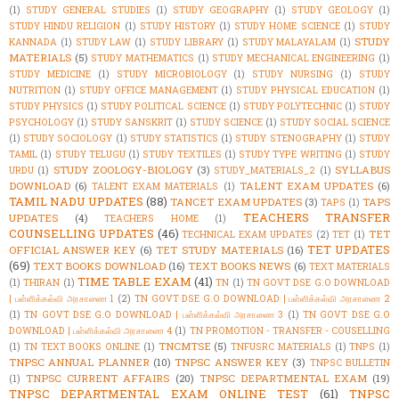
(1)
STUDY GENERAL STUDIES
(1)
STUDY GEOGRAPHY
(1)
STUDY GEOLOGY
(1)
STUDY HINDU RELIGION
(1)
STUDY HISTORY
(1)
STUDY HOME SCIENCE
(1)
STUDY
STUDY
KANNADA
(1)
STUDY LAW
(1)
STUDY LIBRARY
(1)
STUDY MALAYALAM
(1)
MATERIALS
(5)
STUDY MATHEMATICS
(1)
STUDY MECHANICAL ENGINEERING
(1)
STUDY MEDICINE
(1)
STUDY MICROBIOLOGY
(1)
STUDY NURSING
(1)
STUDY
NUTRITION
(1)
STUDY OFFICE MANAGEMENT
(1)
STUDY PHYSICAL EDUCATION
(1)
STUDY PHYSICS
(1)
STUDY POLITICAL SCIENCE
(1)
STUDY POLYTECHNIC
(1)
STUDY
PSYCHOLOGY
(1)
STUDY SANSKRIT
(1)
STUDY SCIENCE
(1)
STUDY SOCIAL SCIENCE
(1)
STUDY SOCIOLOGY
(1)
STUDY STATISTICS
(1)
STUDY STENOGRAPHY
(1)
STUDY
TAMIL
(1)
STUDY TELUGU
(1)
STUDY TEXTILES
(1)
STUDY TYPE WRITING
(1)
STUDY
STUDY ZOOLOGY-BIOLOGY
(3)
SYLLABUS
URDU
(1)
STUDY_MATERIALS_2
(1)
DOWNLOAD
(6)
TALENT EXAM UPDATES
(6)
TALENT EXAM MATERIALS
(1)
TAMIL NADU UPDATES
(88)
TANCET EXAM UPDATES
(3)
TAPS
TAPS
(1)
TEACHERS TRANSFER
UPDATES
(4)
TEACHERS HOME
(1)
COUNSELLING UPDATES
(46)
TET
TECHNICAL EXAM UPDATES
(2)
TET
(1)
TET UPDATES
OFFICIAL ANSWER KEY
(6)
TET STUDY MATERIALS
(16)
(69)
TEXT BOOKS DOWNLOAD
(16)
TEXT BOOKS NEWS
(6)
TEXT MATERIALS
TIME TABLE EXAM
(41)
(1)
THIRAN
(1)
TN
(1)
TN GOVT DSE G.O DOWNLOAD
| பள்ளிக்கல்வி அரசாணை 1
(2)
TN GOVT DSE G.O DOWNLOAD | பள்ளிக்கல்வி அரசாணை 2
(1)
TN GOVT DSE G.O DOWNLOAD | பள்ளிக்கல்வி அரசாணை 3
(1)
TN GOVT DSE G.O
DOWNLOAD | பள்ளிக்கல்வி அரசாணை 4
(1)
TN PROMOTION - TRANSFER - COUSELLING
TNCMTSE
(5)
(1)
TN TEXT BOOKS ONLINE
(1)
TNFUSRC MATERIALS
(1)
TNPS
(1)
TNPSC ANNUAL PLANNER
(10)
TNPSC ANSWER KEY
(3)
TNPSC BULLETIN
TNPSC CURRENT AFFAIRS
(20)
TNPSC DEPARTMENTAL EXAM
(19)
(1)
TNPSC DEPARTMENTAL EXAM ONLINE TEST
(61)
TNPSC