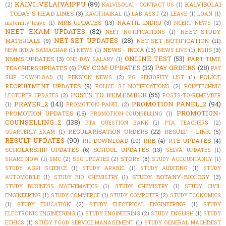
KALVI_VELAIVAIPPU
(89)
KALVISOLAI
(2)
KALVISOLAI - CONTACT US
(1)
- TODAY'S HEAD LINES
(3)
KAVITHAIKAL
(1)
LAB ASST
(2)
LEAVE
(1)
LOAN
(1)
MRB UPDATES
(13)
NAATIL INDRU
(3)
maternity leave
(1)
NCERT NEWS
(2)
NEET EXAM UPDATES
(82)
NEET STUDY
NEET NOTIFICATIONS
(1)
NET-SET UPDATES
(28)
MATERIALS
(9)
NET-SET NOTIFICATION
(11)
NEWS - INDIA
(13)
NHIS
(3)
NEW INDIA SAMACHAR
(1)
NEWS
(1)
NEWS LIVE
(1)
ONLINE TEST
(53)
NMMS UPDATES
(3)
PART TIME
ONE DAY SALARY
(1)
PAY COM UPDATES
(32)
PAY ORDERS
(28)
TEACHERS UPDATES
(6)
PAY
POLICE
SLIP DOWNLOAD
(1)
PENSION NEWS
(2)
PG SENIORITY LIST
(1)
RECRUITMENT UPDATES
(9)
POLICE S.I NOTIFICATIONS
(2)
POLYTECHNIC
POSTS TO REMEMBER
(55)
LECTURER UPDATES
(2)
POSTS-TO-REMEMBER
PRAYER_2
(141)
PROMOTION PANEL_2
(94)
(1)
PROMOTION PANEL
(2)
PROMOTION-
PROMOTION UPDATES
(16)
PROMOTION-COUNSELLING
(1)
COUNSELLING_2
(138)
PTA QUESTION BANK
(1)
PTA TEACHERS
(2)
REGULARISATION ORDERS
(22)
RESULT - LINK
(5)
QUARTERLY EXAM
(1)
RESULT UPDATES
(90)
RH DOWNLOAD
(10)
RRB
(4)
RTE UPDATES
(4)
SCHOLARSHIP UPDATES
(6)
SCHOOL UPDATES
(13)
SELVA UPDATES
(1)
STORY
(8)
SHARE NOW
(1)
SMC
(2)
SSC UPDATES
(2)
STUDY ACCOUNTANCY
(1)
STUDY AGRI SCIENCE
(1)
STUDY ARABIC
(1)
STUDY AUDITING
(1)
STUDY
STUDY BOTANY-BIOLOGY
(3)
AUTOMOBILE
(1)
STUDY BIO CHEMISTRY
(1)
STUDY BUSINESS MATHEMATICS
(1)
STUDY CHEMISTRY
(1)
STUDY CIVIL
ENGINEERING
(1)
STUDY COMMERCE
(1)
STUDY COMPUTER
(2)
STUDY ECONOMICS
(1)
STUDY EDUCATION
(2)
STUDY ELECTRICAL ENGINEERING
(1)
STUDY
ELECTRONIC ENGINEERING
(1)
STUDY ENGINEERING
(2)
STUDY ENGLISH
(1)
STUDY
ETHICS
(1)
STUDY FOOD SERVICE MANAGEMENT
(1)
STUDY GENERAL MACHINIST