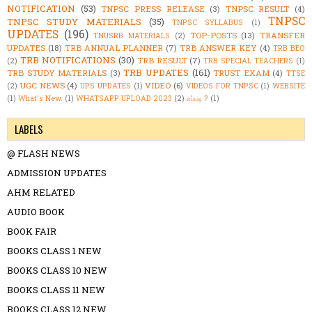
NOTIFICATION
(53)
TNPSC PRESS RELEASE
(3)
TNPSC RESULT
(4)
TNPSC
TNPSC STUDY MATERIALS
(35)
TNPSC SYLLABUS
(1)
UPDATES
(196)
TOP-POSTS
(13)
TRANSFER
TNUSRB MATERIALS
(2)
UPDATES
(18)
TRB ANNUAL PLANNER
(7)
TRB ANSWER KEY
(4)
TRB BEO
TRB NOTIFICATIONS
(30)
TRB RESULT
(7)
(2)
TRB SPECIAL TEACHERS
(1)
TRB UPDATES
(161)
TRB STUDY MATERIALS
(3)
TRUST EXAM
(4)
TTSE
UGC NEWS
(4)
VIDEO
(6)
(2)
UPS UPDATES
(1)
VIDEOS FOR TNPSC
(1)
WEBSITE
(1)
What's New.
(1)
WHATSAPP UPLOAD 2023
(2)
எப்படி ?
(1)
LABELS
@ FLASH NEWS
ADMISSION UPDATES
AHM RELATED
AUDIO BOOK
BOOK FAIR
BOOKS CLASS 1 NEW
BOOKS CLASS 10 NEW
BOOKS CLASS 11 NEW
BOOKS CLASS 12 NEW