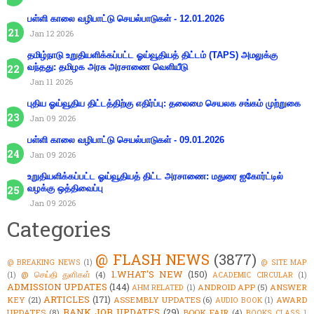
பள்ளி காலை வழிபாட்டு செயல்பாடுகள் - 12.01.2026
Jan 12 2026
தமிழ்நாடு உறுதியளிக்கப்பட்ட ஓய்வூதியத் திட்டம் (TAPS) அமலுக்கு
வந்தது: தமிழக அரசு அரசாணை வெளியீடு
Jan 11 2026
புதிய ஓய்வூதிய திட்டத்திற்கு எதிர்ப்பு: தலைமை செயலக சங்கம் முற்றுகை
Jan 09 2026
பள்ளி காலை வழிபாட்டு செயல்பாடுகள் - 09.01.2026
Jan 09 2026
உறுதியளிக்கப்பட்ட ஓய்வூதியத் திட்ட அரசாணை: மதுரை ஐகோர்ட்டில்
வழக்கு ஒத்திவைப்பு
Jan 09 2026
Categories
@ FLASH NEWS
(3877)
@ BREAKING NEWS
(1)
@ SITE MAP
1.WHAT'S NEW
(150)
@ செய்தி துளிகள்
(4)
(1)
ACADEMIC CIRCULAR
(1)
ADMISSION UPDATES
(144)
ANDROID APP
(5)
ANSWER
AHM RELATED
(1)
ARTICLES
(171)
KEY
(21)
ASSEMBLY UPDATES
(6)
AWARD
AUDIO BOOK
(1)
BANK JOB UPDATES
(29)
UPDATES
(8)
BOOK FAIR
(4)
BOOKS CLASS 1