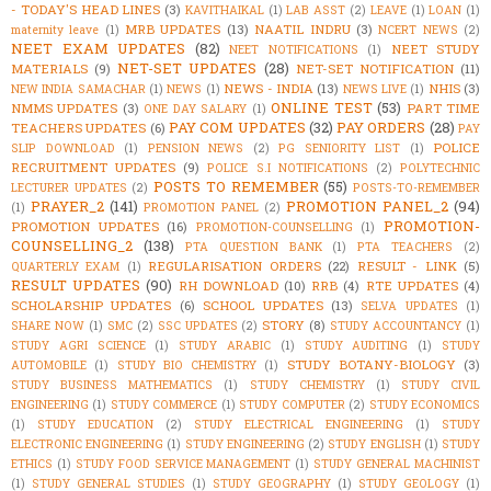
- TODAY'S HEAD LINES
(3)
KAVITHAIKAL
(1)
LAB ASST
(2)
LEAVE
(1)
LOAN
(1)
MRB UPDATES
(13)
NAATIL INDRU
(3)
maternity leave
(1)
NCERT NEWS
(2)
NEET EXAM UPDATES
(82)
NEET STUDY
NEET NOTIFICATIONS
(1)
NET-SET UPDATES
(28)
MATERIALS
(9)
NET-SET NOTIFICATION
(11)
NEWS - INDIA
(13)
NHIS
(3)
NEW INDIA SAMACHAR
(1)
NEWS
(1)
NEWS LIVE
(1)
ONLINE TEST
(53)
NMMS UPDATES
(3)
PART TIME
ONE DAY SALARY
(1)
PAY COM UPDATES
(32)
PAY ORDERS
(28)
TEACHERS UPDATES
(6)
PAY
POLICE
SLIP DOWNLOAD
(1)
PENSION NEWS
(2)
PG SENIORITY LIST
(1)
RECRUITMENT UPDATES
(9)
POLICE S.I NOTIFICATIONS
(2)
POLYTECHNIC
POSTS TO REMEMBER
(55)
LECTURER UPDATES
(2)
POSTS-TO-REMEMBER
PRAYER_2
(141)
PROMOTION PANEL_2
(94)
(1)
PROMOTION PANEL
(2)
PROMOTION-
PROMOTION UPDATES
(16)
PROMOTION-COUNSELLING
(1)
COUNSELLING_2
(138)
PTA QUESTION BANK
(1)
PTA TEACHERS
(2)
REGULARISATION ORDERS
(22)
RESULT - LINK
(5)
QUARTERLY EXAM
(1)
RESULT UPDATES
(90)
RH DOWNLOAD
(10)
RRB
(4)
RTE UPDATES
(4)
SCHOLARSHIP UPDATES
(6)
SCHOOL UPDATES
(13)
SELVA UPDATES
(1)
STORY
(8)
SHARE NOW
(1)
SMC
(2)
SSC UPDATES
(2)
STUDY ACCOUNTANCY
(1)
STUDY AGRI SCIENCE
(1)
STUDY ARABIC
(1)
STUDY AUDITING
(1)
STUDY
STUDY BOTANY-BIOLOGY
(3)
AUTOMOBILE
(1)
STUDY BIO CHEMISTRY
(1)
STUDY BUSINESS MATHEMATICS
(1)
STUDY CHEMISTRY
(1)
STUDY CIVIL
ENGINEERING
(1)
STUDY COMMERCE
(1)
STUDY COMPUTER
(2)
STUDY ECONOMICS
(1)
STUDY EDUCATION
(2)
STUDY ELECTRICAL ENGINEERING
(1)
STUDY
ELECTRONIC ENGINEERING
(1)
STUDY ENGINEERING
(2)
STUDY ENGLISH
(1)
STUDY
ETHICS
(1)
STUDY FOOD SERVICE MANAGEMENT
(1)
STUDY GENERAL MACHINIST
(1)
STUDY GENERAL STUDIES
(1)
STUDY GEOGRAPHY
(1)
STUDY GEOLOGY
(1)