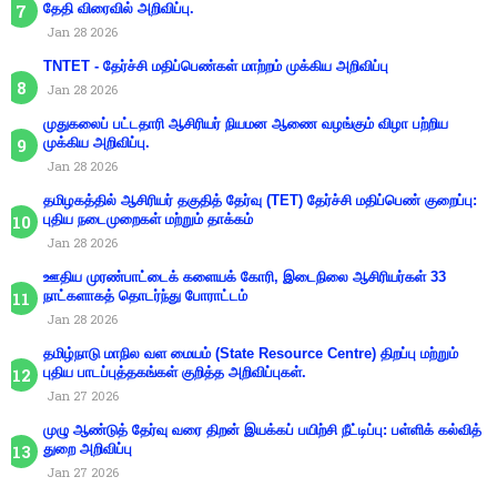
தேதி விரைவில் அறிவிப்பு.
Jan 28 2026
TNTET - தேர்ச்சி மதிப்பெண்கள் மாற்றம் முக்கிய அறிவிப்பு
Jan 28 2026
முதுகலைப் பட்டதாரி ஆசிரியர் நியமன ஆணை வழங்கும் விழா பற்றிய
முக்கிய அறிவிப்பு.
Jan 28 2026
தமிழகத்தில் ஆசிரியர் தகுதித் தேர்வு (TET) தேர்ச்சி மதிப்பெண் குறைப்பு:
புதிய நடைமுறைகள் மற்றும் தாக்கம்
Jan 28 2026
ஊதிய முரண்பாட்டைக் களையக் கோரி, இடைநிலை ஆசிரியர்கள் 33
நாட்களாகத் தொடர்ந்து போராட்டம்
Jan 28 2026
தமிழ்நாடு மாநில வள மையம் (State Resource Centre) திறப்பு மற்றும்
புதிய பாடப்புத்தகங்கள் குறித்த அறிவிப்புகள்.
Jan 27 2026
முழு ஆண்டுத் தேர்வு வரை திறன் இயக்கப் பயிற்சி நீட்டிப்பு: பள்ளிக் கல்வித்
துறை அறிவிப்பு
Jan 27 2026