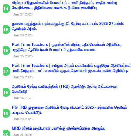
சிறப்பு பயிற்றுனர்களின் போராட்டம் : பணி நிரந்தரம், ஊதிய உயர்வு
கோரிக்கை – நிதியில்லை எனக் கூறி அரசு கைவிரிப்பு
Jan 27 2026
துணை மருத்துவப் படிப்புகளுக்கு நீட் தேர்வு கட்டாயம்: 2026-27 கல்வி
ஆண்டில் அமல்.
Jan 25 2026
Part Time Teachers | முதல்வரின் சிறப்பு மதிப்பெண்கள் அறிவிப்பு:
பகுதிநேர ஆசிரியர்கள் போராட்டம் தற்காலிக வாபஸ்.
Jan 25 2026
Part Time Teachers | தமிழக அரசுப் பள்ளிகளில் பகுதிநேர ஆசிரியர்கள்
பணி நிரந்தரம் - சட்டசபையில் முதல்-அமைச்சர் மு.க.ஸ்டாலின் அறிவிப்பு.
Jan 25 2026
ஆசிரியா் தோ்வு வாரியத்தின் (TRB) ஆண்டுத் தோ்வு அட்டவணை
வெளியீடு
Jan 24 2026
PG TRB முதுகலை ஆசிரியர் நேரடி நியமனம் 2025 - தற்காலிக தெரிவுப்
பட்டியல் வெளியீடு.
Jan 23 2026
MRB நர்சிங் உதவியாளர் பணிக்கு விண்ணப்பிக்க அழைப்பு
Jan 21 2026