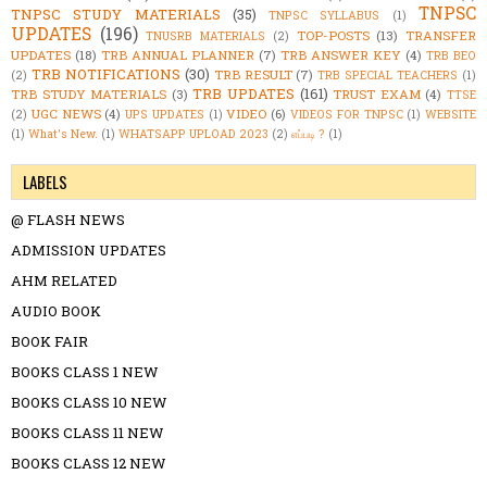
TNPSC
TNPSC STUDY MATERIALS
(35)
TNPSC SYLLABUS
(1)
UPDATES
(196)
TOP-POSTS
(13)
TRANSFER
TNUSRB MATERIALS
(2)
UPDATES
(18)
TRB ANNUAL PLANNER
(7)
TRB ANSWER KEY
(4)
TRB BEO
TRB NOTIFICATIONS
(30)
TRB RESULT
(7)
(2)
TRB SPECIAL TEACHERS
(1)
TRB UPDATES
(161)
TRB STUDY MATERIALS
(3)
TRUST EXAM
(4)
TTSE
UGC NEWS
(4)
VIDEO
(6)
(2)
UPS UPDATES
(1)
VIDEOS FOR TNPSC
(1)
WEBSITE
(1)
What's New.
(1)
WHATSAPP UPLOAD 2023
(2)
எப்படி ?
(1)
LABELS
@ FLASH NEWS
ADMISSION UPDATES
AHM RELATED
AUDIO BOOK
BOOK FAIR
BOOKS CLASS 1 NEW
BOOKS CLASS 10 NEW
BOOKS CLASS 11 NEW
BOOKS CLASS 12 NEW