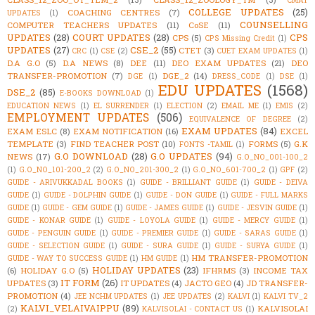
CMAT
COLLEGE UPDATES
(25)
COACHING CENTRES
(7)
UPDATES
(1)
COUNSELLING
COMPUTER TEACHERS UPDATES
(11)
CoSE
(11)
UPDATES
(28)
COURT UPDATES
(28)
CPS
CPS
(5)
CPS Missing Credit
(1)
UPDATES
(27)
CSE_2
(55)
CTET
(3)
CRC
(1)
CSE
(2)
CUET EXAM UPDATES
(1)
D.A G.O
(5)
D.A NEWS
(8)
DEE
(11)
DEO EXAM UPDATES
(21)
DEO
TRANSFER-PROMOTION
(7)
DGE_2
(14)
DGE
(1)
DRESS_CODE
(1)
DSE
(1)
EDU UPDATES
(1568)
DSE_2
(85)
E-BOOKS DOWNLOAD
(1)
EDUCATION NEWS
(1)
EL SURRENDER
(1)
ELECTION
(2)
EMAIL ME
(1)
EMIS
(2)
EMPLOYMENT UPDATES
(506)
EQUIVALENCE OF DEGREE
(2)
EXAM UPDATES
(84)
EXAM ESLC
(8)
EXAM NOTIFICATION
(16)
EXCEL
TEMPLATE
(3)
FIND TEACHER POST
(10)
FORMS
(5)
G.K
FONTS -TAMIL
(1)
G.O DOWNLOAD
(28)
G.O UPDATES
(94)
NEWS
(17)
G.O_NO_001-100_2
(1)
G.O_NO_101-200_2
(2)
G.O_NO_201-300_2
(1)
G.O_NO_601-700_2
(1)
GPF
(2)
GUIDE - ARIVUKKADAL BOOKS
(1)
GUIDE - BRILLIANT GUIDE
(1)
GUIDE - DEIVA
GUIDE
(1)
GUIDE - DOLPHIN GUIDE
(1)
GUIDE - DON GUIDE
(1)
GUIDE - FULL MARKS
GUIDE
(1)
GUIDE - GEM GUIDE
(1)
GUIDE - JAMES GUIDE
(1)
GUIDE - JESVIN GUIDE
(1)
GUIDE - KONAR GUIDE
(1)
GUIDE - LOYOLA GUIDE
(1)
GUIDE - MERCY GUIDE
(1)
GUIDE - PENGUIN GUIDE
(1)
GUIDE - PREMIER GUIDE
(1)
GUIDE - SARAS GUIDE
(1)
GUIDE - SELECTION GUIDE
(1)
GUIDE - SURA GUIDE
(1)
GUIDE - SURYA GUIDE
(1)
HM TRANSFER-PROMOTION
GUIDE - WAY TO SUCCESS GUIDE
(1)
HM GUIDE
(1)
HOLIDAY UPDATES
(23)
(6)
HOLIDAY G.O
(5)
IFHRMS
(3)
INCOME TAX
IT FORM
(26)
UPDATES
(3)
IT UPDATES
(4)
JACTO GEO
(4)
JD TRANSFER-
PROMOTION
(4)
JEE NCHM UPDATES
(1)
JEE UPDATES
(2)
KALVI
(1)
KALVI TV_2
KALVI_VELAIVAIPPU
(89)
KALVISOLAI
(2)
KALVISOLAI - CONTACT US
(1)