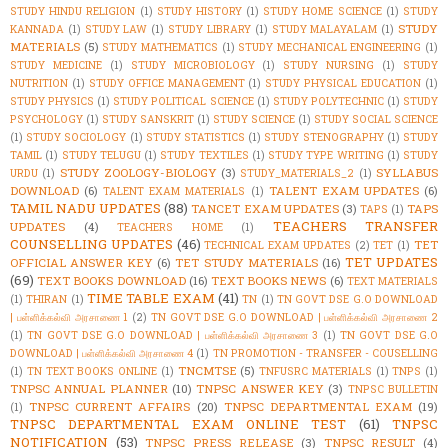
STUDY HINDU RELIGION
(1)
STUDY HISTORY
(1)
STUDY HOME SCIENCE
(1)
STUDY
STUDY
KANNADA
(1)
STUDY LAW
(1)
STUDY LIBRARY
(1)
STUDY MALAYALAM
(1)
MATERIALS
(5)
STUDY MATHEMATICS
(1)
STUDY MECHANICAL ENGINEERING
(1)
STUDY MEDICINE
(1)
STUDY MICROBIOLOGY
(1)
STUDY NURSING
(1)
STUDY
NUTRITION
(1)
STUDY OFFICE MANAGEMENT
(1)
STUDY PHYSICAL EDUCATION
(1)
STUDY PHYSICS
(1)
STUDY POLITICAL SCIENCE
(1)
STUDY POLYTECHNIC
(1)
STUDY
PSYCHOLOGY
(1)
STUDY SANSKRIT
(1)
STUDY SCIENCE
(1)
STUDY SOCIAL SCIENCE
(1)
STUDY SOCIOLOGY
(1)
STUDY STATISTICS
(1)
STUDY STENOGRAPHY
(1)
STUDY
TAMIL
(1)
STUDY TELUGU
(1)
STUDY TEXTILES
(1)
STUDY TYPE WRITING
(1)
STUDY
STUDY ZOOLOGY-BIOLOGY
(3)
SYLLABUS
URDU
(1)
STUDY_MATERIALS_2
(1)
DOWNLOAD
(6)
TALENT EXAM UPDATES
(6)
TALENT EXAM MATERIALS
(1)
TAMIL NADU UPDATES
(88)
TANCET EXAM UPDATES
(3)
TAPS
TAPS
(1)
TEACHERS TRANSFER
UPDATES
(4)
TEACHERS HOME
(1)
COUNSELLING UPDATES
(46)
TET
TECHNICAL EXAM UPDATES
(2)
TET
(1)
TET UPDATES
OFFICIAL ANSWER KEY
(6)
TET STUDY MATERIALS
(16)
(69)
TEXT BOOKS DOWNLOAD
(16)
TEXT BOOKS NEWS
(6)
TEXT MATERIALS
TIME TABLE EXAM
(41)
(1)
THIRAN
(1)
TN
(1)
TN GOVT DSE G.O DOWNLOAD
| பள்ளிக்கல்வி அரசாணை 1
(2)
TN GOVT DSE G.O DOWNLOAD | பள்ளிக்கல்வி அரசாணை 2
(1)
TN GOVT DSE G.O DOWNLOAD | பள்ளிக்கல்வி அரசாணை 3
(1)
TN GOVT DSE G.O
DOWNLOAD | பள்ளிக்கல்வி அரசாணை 4
(1)
TN PROMOTION - TRANSFER - COUSELLING
TNCMTSE
(5)
(1)
TN TEXT BOOKS ONLINE
(1)
TNFUSRC MATERIALS
(1)
TNPS
(1)
TNPSC ANNUAL PLANNER
(10)
TNPSC ANSWER KEY
(3)
TNPSC BULLETIN
TNPSC CURRENT AFFAIRS
(20)
TNPSC DEPARTMENTAL EXAM
(19)
(1)
TNPSC DEPARTMENTAL EXAM ONLINE TEST
(61)
TNPSC
NOTIFICATION
(53)
TNPSC PRESS RELEASE
(3)
TNPSC RESULT
(4)