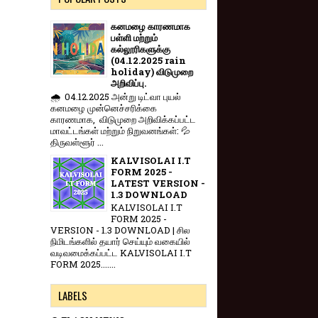
கனமழை காரணமாக
பள்ளி மற்றும்
கல்லூரிகளுக்கு
(04.12.2025 rain
holiday) விடுமுறை
அறிவிப்பு.
🌧️ 04.12.2025 அன்று டிட்வா புயல்
கனமழை முன்னெச்சரிக்கை
காரணமாக, விடுமுறை அறிவிக்கப்பட்ட
மாவட்டங்கள் மற்றும் நிறுவனங்கள்: 💦
திருவள்ளூர் ...
KALVISOLAI I.T
FORM 2025 -
LATEST VERSION -
1.3 DOWNLOAD
KALVISOLAI I.T
FORM 2025 -
VERSION - 1.3 DOWNLOAD | சில
நிமிடங்களில் தயார் செய்யும் வகையில்
வடிவமைக்கப்பட்ட KALVISOLAI I.T
FORM 2025.......
LABELS