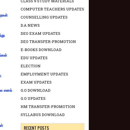
CLASS 9 STUDY MATERIALS
COMPUTER TEACHERS UPDATES
றைகள்
COUNSELLING UPDATES
D.A NEWS
DEO EXAM UPDATES
்து
DEO TRANSFER-PROMOTION
E-BOOKS DOWNLOAD
ங்கள்
EDU UPDATES
ELECTION
EMPLOYMENT UPDATES
ு
EXAM UPDATES
G.O DOWNLOAD
்லை எனக்
G.O UPDATES
HM TRANSFER-PROMOTION
SYLLABUS DOWNLOAD
ள்
RECENT POSTS