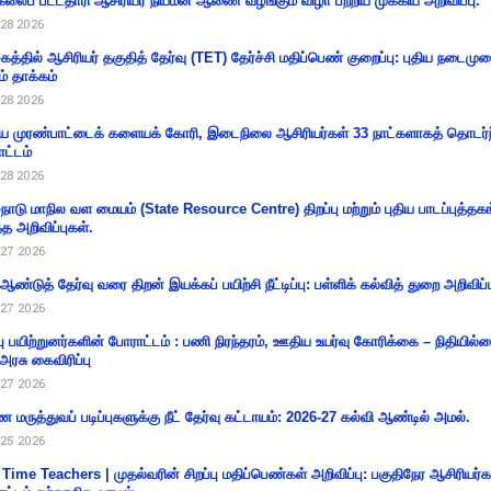
கலைப் பட்டதாரி ஆசிரியர் நியமன ஆணை வழங்கும் விழா பற்றிய முக்கிய அறிவிப்பு.
28 2026
கத்தில் ஆசிரியர் தகுதித் தேர்வு (TET) தேர்ச்சி மதிப்பெண் குறைப்பு: புதிய நடைமு
ம் தாக்கம்
28 2026
 முரண்பாட்டைக் களையக் கோரி, இடைநிலை ஆசிரியர்கள் 33 நாட்களாகத் தொடர்ந
ட்டம்
28 2026
்நாடு மாநில வள மையம் (State Resource Centre) திறப்பு மற்றும் புதிய பாடப்புத்தக
்த அறிவிப்புகள்.
27 2026
 ஆண்டுத் தேர்வு வரை திறன் இயக்கப் பயிற்சி நீட்டிப்பு: பள்ளிக் கல்வித் துறை அறிவிப்ப
27 2026
்பு பயிற்றுனர்களின் போராட்டம் : பணி நிரந்தரம், ஊதிய உயர்வு கோரிக்கை – நிதியில
 அரசு கைவிரிப்பு
27 2026
 மருத்துவப் படிப்புகளுக்கு நீட் தேர்வு கட்டாயம்: 2026-27 கல்வி ஆண்டில் அமல்.
25 2026
 Time Teachers | முதல்வரின் சிறப்பு மதிப்பெண்கள் அறிவிப்பு: பகுதிநேர ஆசிரியர்க