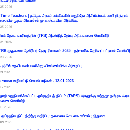
ட்டம் தற்காலிக வாபஸ்.
25 2026
 Time Teachers | தமிழக அரசுப் பள்ளிகளில் பகுதிநேர ஆசிரியர்கள் பணி நிரந்தரம் 
சபையில் முதல்-அமைச்சர் மு.க.ஸ்டாலின் அறிவிப்பு.
25 2026
ியா் தோ்வு வாரியத்தின் (TRB) ஆண்டுத் தோ்வு அட்டவணை வெளியீடு
24 2026
RB முதுகலை ஆசிரியர் நேரடி நியமனம் 2025 - தற்காலிக தெரிவுப் பட்டியல் வெளியீட
23 2026
நர்சிங் உதவியாளர் பணிக்கு விண்ணப்பிக்க அழைப்பு
21 2026
ி காலை வழிபாட்டு செயல்பாடுகள் - 12.01.2026
12 2026
்நாடு உறுதியளிக்கப்பட்ட ஓய்வூதியத் திட்டம் (TAPS) அமலுக்கு வந்தது: தமிழக அரசு
ாணை வெளியீடு
11 2026
ய ஓய்வூதிய திட்டத்திற்கு எதிர்ப்பு: தலைமை செயலக சங்கம் முற்றுகை
09 2026