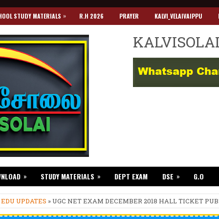
»
HOOL STUDY MATERIALS
R.H 2026
PRAYER
KALVI_VELAIVAIPPU
KALVISOLA
»
»
»
WNLOAD
STUDY MATERIALS
DEPT EXAM
DSE
G.O
»
EDU UPDATES
» UGC NET EXAM DECEMBER 2018 HALL TICKET PU