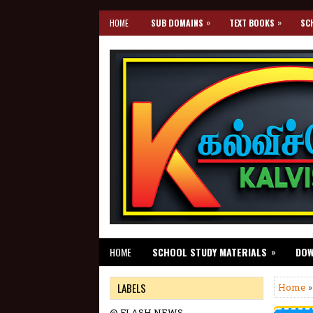
»
»
HOME
SUB DOMAINS
TEXT BOOKS
SC
»
HOME
SCHOOL STUDY MATERIALS
DO
LABELS
Home
@ FLASH NEWS