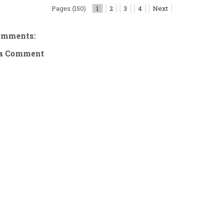
Pages (150)
1
2
3
4
Next
omments:
 a Comment