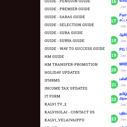
GUIDE - PENGUIN GUIDE
போரா
Jan 
GUIDE - PREMIER GUIDE
Part
GUIDE - SARAS GUIDE
சட்ட
GUIDE - SELECTION GUIDE
Jan 
GUIDE - SURA GUIDE
ஆசிர
GUIDE - SURYA GUIDE
Jan 
GUIDE - WAY TO SUCCESS GUIDE
PG T
Jan 
HM GUIDE
HM TRANSFER-PROMOTION
MRB 
Jan 
HOLIDAY UPDATES
பள்ள
IFHRMS
Jan 
INCOME TAX UPDATES
தமிழ
IT FORM
அரச
KALVI TV_2
Jan 
KALVISOLAI - CONTACT US
புதி
Jan 
KALVI_VELAIVAIPPU