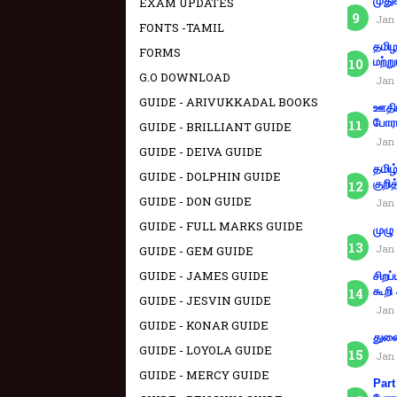
முது
EXAM UPDATES
Jan 
FONTS -TAMIL
தமிழ
FORMS
மற்று
G.O DOWNLOAD
Jan 
GUIDE - ARIVUKKADAL BOOKS
ஊதிய
போரா
GUIDE - BRILLIANT GUIDE
Jan 
GUIDE - DEIVA GUIDE
தமிழ
GUIDE - DOLPHIN GUIDE
குறித
GUIDE - DON GUIDE
Jan 
GUIDE - FULL MARKS GUIDE
முழு
Jan 
GUIDE - GEM GUIDE
GUIDE - JAMES GUIDE
சிறப
கூறி
GUIDE - JESVIN GUIDE
Jan 
GUIDE - KONAR GUIDE
துணை
GUIDE - LOYOLA GUIDE
Jan 
GUIDE - MERCY GUIDE
Part