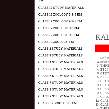
TM
CLASS 12 STUDY MATERIALS
CLASS 12 ZOOLOGY 2-3-5 EM
CLASS 12 ZOOLOGY 2-3-5 TM
CLASS 12 ZOOLOGY OT EM
KAL
CLASS 12 ZOOLOGY OT TM
CLASS 12 ZOOLOGY TM
CLASS 2 STUDY MATERIALS
CLASS 3 STUDY MATERIALS
டிசம்ப
பள்ளி 
CLASS 4 STUDY MATERIALS
TNHSP
CLASS 5 STUDY MATERIALS
BEL IN
CTET 
CLASS 6 STUDY MATERIALS
DSE -
CLAS
CLASS 7 STUDY MATERIALS
CLASS
CLASS
CLASS 8 STUDY MATERIALS
CLAS
CLASS 9 STUDY MATERIALS
CLAS
CLAS
CLASS_12_ZOOLOGY_TM
CLAS
TNPS