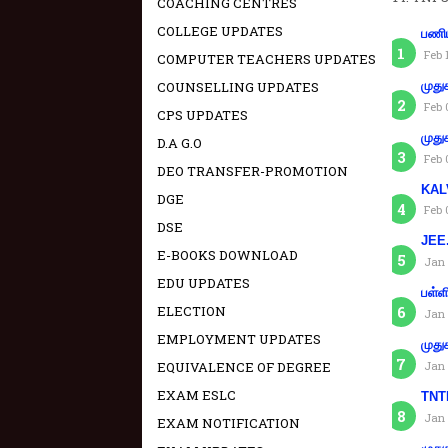
COACHING CENTRES
COLLEGE UPDATES
பணிய
Feb 
COMPUTER TEACHERS UPDATES
COUNSELLING UPDATES
முது
Feb 
CPS UPDATES
முது
D.A G.O
Feb 
DEO TRANSFER-PROMOTION
KAL
DGE
Feb 
DSE
JEE.
E-BOOKS DOWNLOAD
Jan 
EDU UPDATES
பள்ள
ELECTION
Jan 
EMPLOYMENT UPDATES
முது
EQUIVALENCE OF DEGREE
Jan 
EXAM ESLC
TNTE
Jan 
EXAM NOTIFICATION