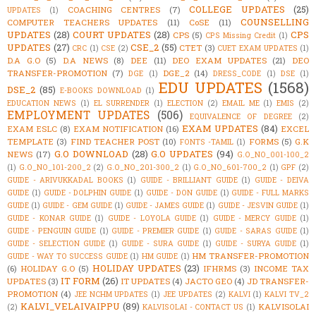
COLLEGE UPDATES
(25)
COACHING CENTRES
(7)
UPDATES
(1)
COUNSELLING
COMPUTER TEACHERS UPDATES
(11)
CoSE
(11)
UPDATES
(28)
COURT UPDATES
(28)
CPS
CPS
(5)
CPS Missing Credit
(1)
UPDATES
(27)
CSE_2
(55)
CTET
(3)
CRC
(1)
CSE
(2)
CUET EXAM UPDATES
(1)
D.A G.O
(5)
D.A NEWS
(8)
DEE
(11)
DEO EXAM UPDATES
(21)
DEO
TRANSFER-PROMOTION
(7)
DGE_2
(14)
DGE
(1)
DRESS_CODE
(1)
DSE
(1)
EDU UPDATES
(1568)
DSE_2
(85)
E-BOOKS DOWNLOAD
(1)
EDUCATION NEWS
(1)
EL SURRENDER
(1)
ELECTION
(2)
EMAIL ME
(1)
EMIS
(2)
EMPLOYMENT UPDATES
(506)
EQUIVALENCE OF DEGREE
(2)
EXAM UPDATES
(84)
EXAM ESLC
(8)
EXAM NOTIFICATION
(16)
EXCEL
TEMPLATE
(3)
FIND TEACHER POST
(10)
FORMS
(5)
G.K
FONTS -TAMIL
(1)
G.O DOWNLOAD
(28)
G.O UPDATES
(94)
NEWS
(17)
G.O_NO_001-100_2
(1)
G.O_NO_101-200_2
(2)
G.O_NO_201-300_2
(1)
G.O_NO_601-700_2
(1)
GPF
(2)
GUIDE - ARIVUKKADAL BOOKS
(1)
GUIDE - BRILLIANT GUIDE
(1)
GUIDE - DEIVA
GUIDE
(1)
GUIDE - DOLPHIN GUIDE
(1)
GUIDE - DON GUIDE
(1)
GUIDE - FULL MARKS
GUIDE
(1)
GUIDE - GEM GUIDE
(1)
GUIDE - JAMES GUIDE
(1)
GUIDE - JESVIN GUIDE
(1)
GUIDE - KONAR GUIDE
(1)
GUIDE - LOYOLA GUIDE
(1)
GUIDE - MERCY GUIDE
(1)
GUIDE - PENGUIN GUIDE
(1)
GUIDE - PREMIER GUIDE
(1)
GUIDE - SARAS GUIDE
(1)
GUIDE - SELECTION GUIDE
(1)
GUIDE - SURA GUIDE
(1)
GUIDE - SURYA GUIDE
(1)
HM TRANSFER-PROMOTION
GUIDE - WAY TO SUCCESS GUIDE
(1)
HM GUIDE
(1)
HOLIDAY UPDATES
(23)
(6)
HOLIDAY G.O
(5)
IFHRMS
(3)
INCOME TAX
IT FORM
(26)
UPDATES
(3)
IT UPDATES
(4)
JACTO GEO
(4)
JD TRANSFER-
PROMOTION
(4)
JEE NCHM UPDATES
(1)
JEE UPDATES
(2)
KALVI
(1)
KALVI TV_2
KALVI_VELAIVAIPPU
(89)
KALVISOLAI
(2)
KALVISOLAI - CONTACT US
(1)