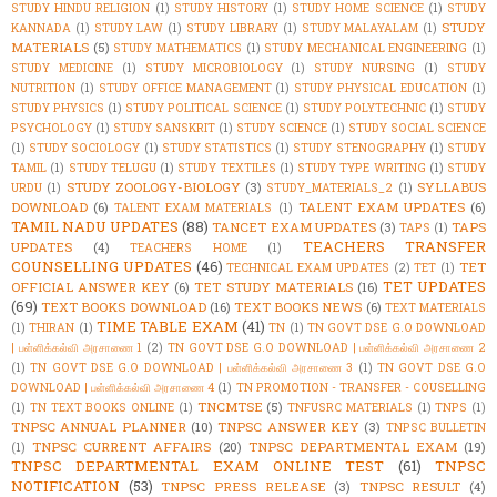
STUDY HINDU RELIGION
(1)
STUDY HISTORY
(1)
STUDY HOME SCIENCE
(1)
STUDY
STUDY
KANNADA
(1)
STUDY LAW
(1)
STUDY LIBRARY
(1)
STUDY MALAYALAM
(1)
MATERIALS
(5)
STUDY MATHEMATICS
(1)
STUDY MECHANICAL ENGINEERING
(1)
STUDY MEDICINE
(1)
STUDY MICROBIOLOGY
(1)
STUDY NURSING
(1)
STUDY
NUTRITION
(1)
STUDY OFFICE MANAGEMENT
(1)
STUDY PHYSICAL EDUCATION
(1)
STUDY PHYSICS
(1)
STUDY POLITICAL SCIENCE
(1)
STUDY POLYTECHNIC
(1)
STUDY
PSYCHOLOGY
(1)
STUDY SANSKRIT
(1)
STUDY SCIENCE
(1)
STUDY SOCIAL SCIENCE
(1)
STUDY SOCIOLOGY
(1)
STUDY STATISTICS
(1)
STUDY STENOGRAPHY
(1)
STUDY
TAMIL
(1)
STUDY TELUGU
(1)
STUDY TEXTILES
(1)
STUDY TYPE WRITING
(1)
STUDY
STUDY ZOOLOGY-BIOLOGY
(3)
SYLLABUS
URDU
(1)
STUDY_MATERIALS_2
(1)
DOWNLOAD
(6)
TALENT EXAM UPDATES
(6)
TALENT EXAM MATERIALS
(1)
TAMIL NADU UPDATES
(88)
TANCET EXAM UPDATES
(3)
TAPS
TAPS
(1)
TEACHERS TRANSFER
UPDATES
(4)
TEACHERS HOME
(1)
COUNSELLING UPDATES
(46)
TET
TECHNICAL EXAM UPDATES
(2)
TET
(1)
TET UPDATES
OFFICIAL ANSWER KEY
(6)
TET STUDY MATERIALS
(16)
(69)
TEXT BOOKS DOWNLOAD
(16)
TEXT BOOKS NEWS
(6)
TEXT MATERIALS
TIME TABLE EXAM
(41)
(1)
THIRAN
(1)
TN
(1)
TN GOVT DSE G.O DOWNLOAD
| பள்ளிக்கல்வி அரசாணை 1
(2)
TN GOVT DSE G.O DOWNLOAD | பள்ளிக்கல்வி அரசாணை 2
(1)
TN GOVT DSE G.O DOWNLOAD | பள்ளிக்கல்வி அரசாணை 3
(1)
TN GOVT DSE G.O
DOWNLOAD | பள்ளிக்கல்வி அரசாணை 4
(1)
TN PROMOTION - TRANSFER - COUSELLING
TNCMTSE
(5)
(1)
TN TEXT BOOKS ONLINE
(1)
TNFUSRC MATERIALS
(1)
TNPS
(1)
TNPSC ANNUAL PLANNER
(10)
TNPSC ANSWER KEY
(3)
TNPSC BULLETIN
TNPSC CURRENT AFFAIRS
(20)
TNPSC DEPARTMENTAL EXAM
(19)
(1)
TNPSC DEPARTMENTAL EXAM ONLINE TEST
(61)
TNPSC
NOTIFICATION
(53)
TNPSC PRESS RELEASE
(3)
TNPSC RESULT
(4)