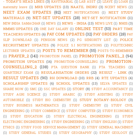
- TODAY'S HEAD LINES
(3)
KAVITHAIKAL
(1)
LAB ASST
(2)
LEAVE
(1)
LOAN
(1)
MRB UPDATES
(13)
NAATIL INDRU
(3)
maternity leave
(1)
NCERT NEWS
(2)
NEET EXAM UPDATES
(82)
NEET STUDY
NEET NOTIFICATIONS
(1)
NET-SET UPDATES
(28)
MATERIALS
(9)
NET-SET NOTIFICATION
(11)
NEWS - INDIA
(13)
NHIS
(3)
NEW INDIA SAMACHAR
(1)
NEWS
(1)
NEWS LIVE
(1)
ONLINE TEST
(53)
NMMS UPDATES
(3)
PART TIME
ONE DAY SALARY
(1)
PAY COM UPDATES
(32)
PAY ORDERS
(28)
TEACHERS UPDATES
(6)
PAY
POLICE
SLIP DOWNLOAD
(1)
PENSION NEWS
(2)
PG SENIORITY LIST
(1)
RECRUITMENT UPDATES
(9)
POLICE S.I NOTIFICATIONS
(2)
POLYTECHNIC
POSTS TO REMEMBER
(55)
LECTURER UPDATES
(2)
POSTS-TO-REMEMBER
PRAYER_2
(141)
PROMOTION PANEL_2
(94)
(1)
PROMOTION PANEL
(2)
PROMOTION-
PROMOTION UPDATES
(16)
PROMOTION-COUNSELLING
(1)
COUNSELLING_2
(138)
PTA QUESTION BANK
(1)
PTA TEACHERS
(2)
REGULARISATION ORDERS
(22)
RESULT - LINK
(5)
QUARTERLY EXAM
(1)
RESULT UPDATES
(90)
RH DOWNLOAD
(10)
RRB
(4)
RTE UPDATES
(4)
SCHOLARSHIP UPDATES
(6)
SCHOOL UPDATES
(13)
SELVA UPDATES
(1)
STORY
(8)
SHARE NOW
(1)
SMC
(2)
SSC UPDATES
(2)
STUDY ACCOUNTANCY
(1)
STUDY AGRI SCIENCE
(1)
STUDY ARABIC
(1)
STUDY AUDITING
(1)
STUDY
STUDY BOTANY-BIOLOGY
(3)
AUTOMOBILE
(1)
STUDY BIO CHEMISTRY
(1)
STUDY BUSINESS MATHEMATICS
(1)
STUDY CHEMISTRY
(1)
STUDY CIVIL
ENGINEERING
(1)
STUDY COMMERCE
(1)
STUDY COMPUTER
(2)
STUDY ECONOMICS
(1)
STUDY EDUCATION
(2)
STUDY ELECTRICAL ENGINEERING
(1)
STUDY
ELECTRONIC ENGINEERING
(1)
STUDY ENGINEERING
(2)
STUDY ENGLISH
(1)
STUDY
ETHICS
(1)
STUDY FOOD SERVICE MANAGEMENT
(1)
STUDY GENERAL MACHINIST
(1)
STUDY GENERAL STUDIES
(1)
STUDY GEOGRAPHY
(1)
STUDY GEOLOGY
(1)