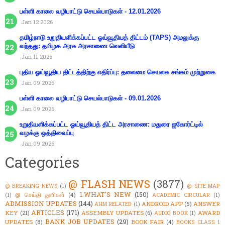
பள்ளி காலை வழிபாட்டு செயல்பாடுகள் - 12.01.2026
Jan 12 2026
தமிழ்நாடு உறுதியளிக்கப்பட்ட ஓய்வூதியத் திட்டம் (TAPS) அமலுக்கு
வந்தது: தமிழக அரசு அரசாணை வெளியீடு
Jan 11 2026
புதிய ஓய்வூதிய திட்டத்திற்கு எதிர்ப்பு: தலைமை செயலக சங்கம் முற்றுகை
Jan 09 2026
பள்ளி காலை வழிபாட்டு செயல்பாடுகள் - 09.01.2026
Jan 09 2026
உறுதியளிக்கப்பட்ட ஓய்வூதியத் திட்ட அரசாணை: மதுரை ஐகோர்ட்டில்
வழக்கு ஒத்திவைப்பு
Jan 09 2026
Categories
@ FLASH NEWS
(3877)
@ BREAKING NEWS
(1)
@ SITE MAP
1.WHAT'S NEW
(150)
@ செய்தி துளிகள்
(4)
(1)
ACADEMIC CIRCULAR
(1)
ADMISSION UPDATES
(144)
ANDROID APP
(5)
ANSWER
AHM RELATED
(1)
ARTICLES
(171)
KEY
(21)
ASSEMBLY UPDATES
(6)
AWARD
AUDIO BOOK
(1)
BANK JOB UPDATES
(29)
UPDATES
(8)
BOOK FAIR
(4)
BOOKS CLASS 1