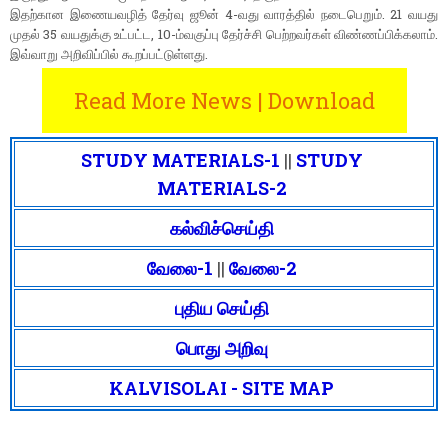
இதற்கான இணையவழித் தேர்வு ஜூன் 4-வது வாரத்தில் நடைபெறும். 21 வயது
முதல் 35 வயதுக்கு உட்பட்ட, 10-ம்வகுப்பு தேர்ச்சி பெற்றவர்கள் விண்ணப்பிக்கலாம்.
இவ்வாறு அறிவிப்பில் கூறப்பட்டுள்ளது.
Read More News | Download
STUDY MATERIALS-1
||
STUDY
MATERIALS-2
கல்விச்செய்தி
வேலை-1
||
வேலை-2
புதிய செய்தி
பொது அறிவு
KALVISOLAI - SITE MAP