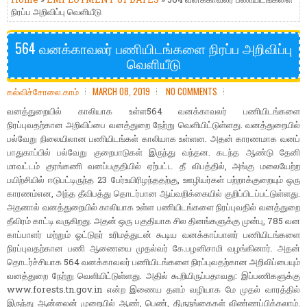
நிரப்ப அறிவிப்பு வெளியீடு
564 வனக்காவலர் பணியிடங்களை நிரப்ப அறிவிப்பு
வெளியீடு
கல்விச்சோலை.காம்
MARCH 08, 2019
NO COMMENTS
வனத்துறையில் காலியாக உள்ள564 வனக்காவலர் பணியிடங்களை
நிரப்புவதற்கான அறிவிப்பை வனத்துறை நேற்று வெளியிட்டுள்ளது. வனத்துறையில்
பல்வேறு நிலையிலான பணியிடங்கள் காலியாக உள்ளன. அதன் காரணமாக வனப்
பாதுகாப்பில் பல்வேறு குறைபாடுகள் இருந்து வந்தன. கடந்த ஆண்டு தேனி
மாவட்டம் குரங்கணி வனப்பகுதியில் ஏற்பட்ட தீ விபத்தில், அங்கு மலையேற்ற
பயிற்சியில் ஈடுபட்டிருந்த 23 பேர்உயிரிழந்ததற்கு, ஊழியர்கள் பற்றாக்குறையும் ஒரு
காரணம்என, அந்த தீவிபத்து தொடர்பான ஆய்வறிக்கையில் குறிப்பிடப்பட்டுள்ளது.
அதனால் வனத்துறையில் காலியாக உள்ள பணியிடங்களை நிரப்புவதில் வனத்துறை
தீவிரம் காட்டி வருகிறது. அதன் ஒரு பகுதியாக சில தினங்களுக்கு முன்பு, 785 வன
காப்பாளர் மற்றும் ஓட்டுநர் உரிமத்துடன் கூடிய வனக்காப்பாளர் பணியிடங்களை
நிரப்புவதற்கான பணி ஆணையை முதல்வர் கே.பழனிசாமி வழங்கினார். அதன்
தொடர்ச்சியாக 564 வனக்காவலர் பணியிடங்களை நிரப்புவதற்கான அறிவிப்பையும்
வனத்துறை நேற்று வெளியிட்டுள்ளது. அதில் கூறியிருப்பதாவது: இப்பணிகளுக்கு
www.forests.tn.gov.in என்ற இணைய தளம் வழியாக மே முதல் வாரத்தில்
இருந்து ஆன்லைன் முறையில் ஆண், பெண், திருநங்கைகள் விண்ணப்பிக்கலாம்.