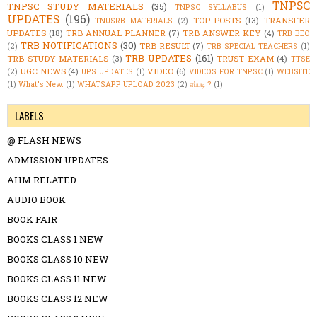
TNPSC
TNPSC STUDY MATERIALS
(35)
TNPSC SYLLABUS
(1)
UPDATES
(196)
TOP-POSTS
(13)
TRANSFER
TNUSRB MATERIALS
(2)
UPDATES
(18)
TRB ANNUAL PLANNER
(7)
TRB ANSWER KEY
(4)
TRB BEO
TRB NOTIFICATIONS
(30)
TRB RESULT
(7)
(2)
TRB SPECIAL TEACHERS
(1)
TRB UPDATES
(161)
TRB STUDY MATERIALS
(3)
TRUST EXAM
(4)
TTSE
UGC NEWS
(4)
VIDEO
(6)
(2)
UPS UPDATES
(1)
VIDEOS FOR TNPSC
(1)
WEBSITE
(1)
What's New.
(1)
WHATSAPP UPLOAD 2023
(2)
எப்படி ?
(1)
LABELS
@ FLASH NEWS
ADMISSION UPDATES
AHM RELATED
AUDIO BOOK
BOOK FAIR
BOOKS CLASS 1 NEW
BOOKS CLASS 10 NEW
BOOKS CLASS 11 NEW
BOOKS CLASS 12 NEW