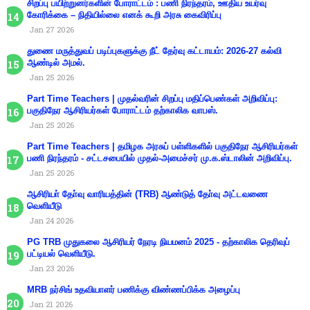
சிறப்பு பயிற்றுனர்களின் போராட்டம் : பணி நிரந்தரம், ஊதிய உயர்வு
கோரிக்கை – நிதியில்லை எனக் கூறி அரசு கைவிரிப்பு
Jan 27 2026
துணை மருத்துவப் படிப்புகளுக்கு நீட் தேர்வு கட்டாயம்: 2026-27 கல்வி
ஆண்டில் அமல்.
Jan 25 2026
Part Time Teachers | முதல்வரின் சிறப்பு மதிப்பெண்கள் அறிவிப்பு:
பகுதிநேர ஆசிரியர்கள் போராட்டம் தற்காலிக வாபஸ்.
Jan 25 2026
Part Time Teachers | தமிழக அரசுப் பள்ளிகளில் பகுதிநேர ஆசிரியர்கள்
பணி நிரந்தரம் - சட்டசபையில் முதல்-அமைச்சர் மு.க.ஸ்டாலின் அறிவிப்பு.
Jan 25 2026
ஆசிரியா் தோ்வு வாரியத்தின் (TRB) ஆண்டுத் தோ்வு அட்டவணை
வெளியீடு
Jan 24 2026
PG TRB முதுகலை ஆசிரியர் நேரடி நியமனம் 2025 - தற்காலிக தெரிவுப்
பட்டியல் வெளியீடு.
Jan 23 2026
MRB நர்சிங் உதவியாளர் பணிக்கு விண்ணப்பிக்க அழைப்பு
Jan 21 2026