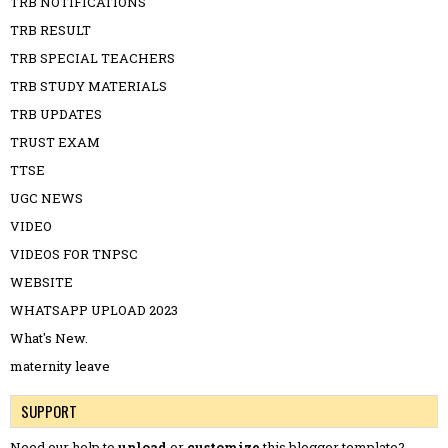
TRB NOTIFICATIONS
TRB RESULT
TRB SPECIAL TEACHERS
TRB STUDY MATERIALS
TRB UPDATES
TRUST EXAM
TTSE
UGC NEWS
VIDEO
VIDEOS FOR TNPSC
WEBSITE
WHATSAPP UPLOAD 2023
What's New.
maternity leave
SUPPORT
Need our help to
upload
or
customize
this blogger template?