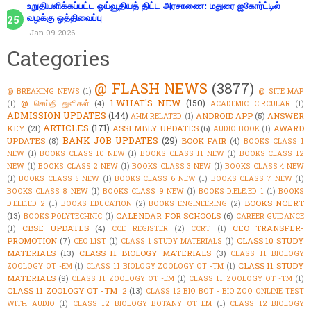
உறுதியளிக்கப்பட்ட ஓய்வூதியத் திட்ட அரசாணை: மதுரை ஐகோர்ட்டில்
வழக்கு ஒத்திவைப்பு
Jan 09 2026
Categories
@ FLASH NEWS
(3877)
@ BREAKING NEWS
(1)
@ SITE MAP
1.WHAT'S NEW
(150)
@ செய்தி துளிகள்
(4)
(1)
ACADEMIC CIRCULAR
(1)
ADMISSION UPDATES
(144)
ANDROID APP
(5)
ANSWER
AHM RELATED
(1)
ARTICLES
(171)
KEY
(21)
ASSEMBLY UPDATES
(6)
AWARD
AUDIO BOOK
(1)
BANK JOB UPDATES
(29)
UPDATES
(8)
BOOK FAIR
(4)
BOOKS CLASS 1
NEW
(1)
BOOKS CLASS 10 NEW
(1)
BOOKS CLASS 11 NEW
(1)
BOOKS CLASS 12
NEW
(1)
BOOKS CLASS 2 NEW
(1)
BOOKS CLASS 3 NEW
(1)
BOOKS CLASS 4 NEW
(1)
BOOKS CLASS 5 NEW
(1)
BOOKS CLASS 6 NEW
(1)
BOOKS CLASS 7 NEW
(1)
BOOKS CLASS 8 NEW
(1)
BOOKS CLASS 9 NEW
(1)
BOOKS D.ELE.ED 1
(1)
BOOKS
BOOKS NCERT
D.ELE.ED 2
(1)
BOOKS EDUCATION
(2)
BOOKS ENGINEERING
(2)
(13)
CALENDAR FOR SCHOOLS
(6)
BOOKS POLYTECHNIC
(1)
CAREER GUIDANCE
CBSE UPDATES
(4)
CEO TRANSFER-
(1)
CCE REGISTER
(2)
CCRT
(1)
PROMOTION
(7)
CLASS 10 STUDY
CEO LIST
(1)
CLASS 1 STUDY MATERIALS
(1)
MATERIALS
(13)
CLASS 11 BIOLOGY MATERIALS
(3)
CLASS 11 BIOLOGY
CLASS 11 STUDY
ZOOLOGY OT -EM
(1)
CLASS 11 BIOLOGY ZOOLOGY OT -TM
(1)
MATERIALS
(9)
CLASS 11 ZOOLOGY OT -EM
(1)
CLASS 11 ZOOLOGY OT -TM
(1)
CLASS 11 ZOOLOGY OT -TM_2
(13)
CLASS 12 BIO BOT - BIO ZOO ONLINE TEST
WITH AUDIO
(1)
CLASS 12 BIOLOGY BOTANY OT EM
(1)
CLASS 12 BIOLOGY