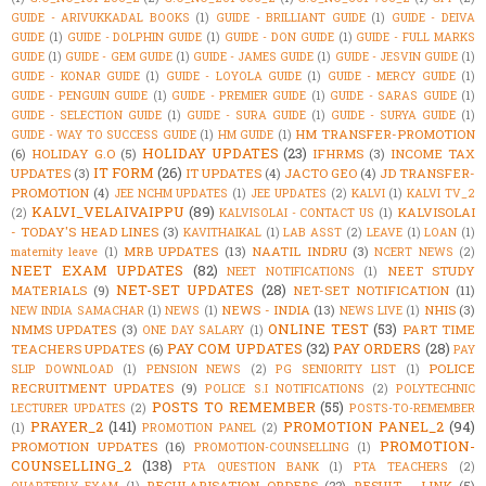
GUIDE - ARIVUKKADAL BOOKS
(1)
GUIDE - BRILLIANT GUIDE
(1)
GUIDE - DEIVA
GUIDE
(1)
GUIDE - DOLPHIN GUIDE
(1)
GUIDE - DON GUIDE
(1)
GUIDE - FULL MARKS
GUIDE
(1)
GUIDE - GEM GUIDE
(1)
GUIDE - JAMES GUIDE
(1)
GUIDE - JESVIN GUIDE
(1)
GUIDE - KONAR GUIDE
(1)
GUIDE - LOYOLA GUIDE
(1)
GUIDE - MERCY GUIDE
(1)
GUIDE - PENGUIN GUIDE
(1)
GUIDE - PREMIER GUIDE
(1)
GUIDE - SARAS GUIDE
(1)
GUIDE - SELECTION GUIDE
(1)
GUIDE - SURA GUIDE
(1)
GUIDE - SURYA GUIDE
(1)
HM TRANSFER-PROMOTION
GUIDE - WAY TO SUCCESS GUIDE
(1)
HM GUIDE
(1)
HOLIDAY UPDATES
(23)
(6)
HOLIDAY G.O
(5)
IFHRMS
(3)
INCOME TAX
IT FORM
(26)
UPDATES
(3)
IT UPDATES
(4)
JACTO GEO
(4)
JD TRANSFER-
PROMOTION
(4)
JEE NCHM UPDATES
(1)
JEE UPDATES
(2)
KALVI
(1)
KALVI TV_2
KALVI_VELAIVAIPPU
(89)
KALVISOLAI
(2)
KALVISOLAI - CONTACT US
(1)
- TODAY'S HEAD LINES
(3)
KAVITHAIKAL
(1)
LAB ASST
(2)
LEAVE
(1)
LOAN
(1)
MRB UPDATES
(13)
NAATIL INDRU
(3)
maternity leave
(1)
NCERT NEWS
(2)
NEET EXAM UPDATES
(82)
NEET STUDY
NEET NOTIFICATIONS
(1)
NET-SET UPDATES
(28)
MATERIALS
(9)
NET-SET NOTIFICATION
(11)
NEWS - INDIA
(13)
NHIS
(3)
NEW INDIA SAMACHAR
(1)
NEWS
(1)
NEWS LIVE
(1)
ONLINE TEST
(53)
NMMS UPDATES
(3)
PART TIME
ONE DAY SALARY
(1)
PAY COM UPDATES
(32)
PAY ORDERS
(28)
TEACHERS UPDATES
(6)
PAY
POLICE
SLIP DOWNLOAD
(1)
PENSION NEWS
(2)
PG SENIORITY LIST
(1)
RECRUITMENT UPDATES
(9)
POLICE S.I NOTIFICATIONS
(2)
POLYTECHNIC
POSTS TO REMEMBER
(55)
LECTURER UPDATES
(2)
POSTS-TO-REMEMBER
PRAYER_2
(141)
PROMOTION PANEL_2
(94)
(1)
PROMOTION PANEL
(2)
PROMOTION-
PROMOTION UPDATES
(16)
PROMOTION-COUNSELLING
(1)
COUNSELLING_2
(138)
PTA QUESTION BANK
(1)
PTA TEACHERS
(2)
REGULARISATION ORDERS
(22)
RESULT - LINK
(5)
QUARTERLY EXAM
(1)