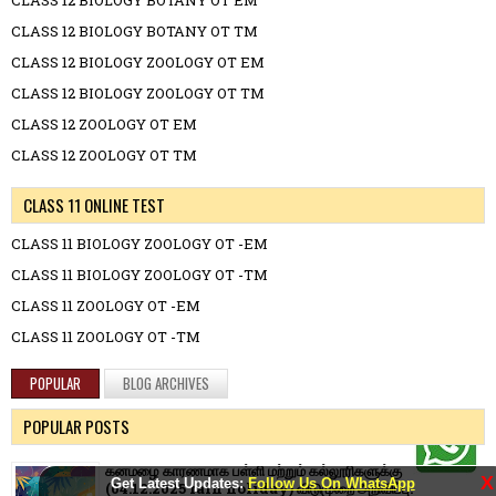
CLASS 12 BIOLOGY BOTANY OT TM
CLASS 12 BIOLOGY ZOOLOGY OT EM
CLASS 12 BIOLOGY ZOOLOGY OT TM
CLASS 12 ZOOLOGY OT EM
CLASS 12 ZOOLOGY OT TM
CLASS 11 ONLINE TEST
CLASS 11 BIOLOGY ZOOLOGY OT -EM
CLASS 11 BIOLOGY ZOOLOGY OT -TM
CLASS 11 ZOOLOGY OT -EM
CLASS 11 ZOOLOGY OT -TM
POPULAR
BLOG ARCHIVES
POPULAR POSTS
கனமழை காரணமாக பள்ளி மற்றும் கல்லூரிகளுக்கு
X
Get Latest Updates:
Follow Us On WhatsApp
(04.12.2025 rain holiday) விடுமுறை அறிவிப்பு.