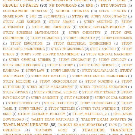
RESULT UPDATES
(90)
RH DOWNLOAD
(10)
RRB
(4)
RTE UPDATES
(4)
SCHOLARSHIP UPDATES
(6)
SCHOOL UPDATES
(13)
SELVA UPDATES
(1)
STORY
(8)
SHARE NOW
(1)
SMC
(2)
SSC UPDATES
(2)
STUDY ACCOUNTANCY
(1)
STUDY AGRI SCIENCE
(1)
STUDY ARABIC
(1)
STUDY AUDITING
(1)
STUDY
STUDY BOTANY-BIOLOGY
(3)
AUTOMOBILE
(1)
STUDY BIO CHEMISTRY
(1)
STUDY BUSINESS MATHEMATICS
(1)
STUDY CHEMISTRY
(1)
STUDY CIVIL
ENGINEERING
(1)
STUDY COMMERCE
(1)
STUDY COMPUTER
(2)
STUDY ECONOMICS
(1)
STUDY EDUCATION
(2)
STUDY ELECTRICAL ENGINEERING
(1)
STUDY
ELECTRONIC ENGINEERING
(1)
STUDY ENGINEERING
(2)
STUDY ENGLISH
(1)
STUDY
ETHICS
(1)
STUDY FOOD SERVICE MANAGEMENT
(1)
STUDY GENERAL MACHINIST
(1)
STUDY GENERAL STUDIES
(1)
STUDY GEOGRAPHY
(1)
STUDY GEOLOGY
(1)
STUDY HINDU RELIGION
(1)
STUDY HISTORY
(1)
STUDY HOME SCIENCE
(1)
STUDY
STUDY
KANNADA
(1)
STUDY LAW
(1)
STUDY LIBRARY
(1)
STUDY MALAYALAM
(1)
MATERIALS
(5)
STUDY MATHEMATICS
(1)
STUDY MECHANICAL ENGINEERING
(1)
STUDY MEDICINE
(1)
STUDY MICROBIOLOGY
(1)
STUDY NURSING
(1)
STUDY
NUTRITION
(1)
STUDY OFFICE MANAGEMENT
(1)
STUDY PHYSICAL EDUCATION
(1)
STUDY PHYSICS
(1)
STUDY POLITICAL SCIENCE
(1)
STUDY POLYTECHNIC
(1)
STUDY
PSYCHOLOGY
(1)
STUDY SANSKRIT
(1)
STUDY SCIENCE
(1)
STUDY SOCIAL SCIENCE
(1)
STUDY SOCIOLOGY
(1)
STUDY STATISTICS
(1)
STUDY STENOGRAPHY
(1)
STUDY
TAMIL
(1)
STUDY TELUGU
(1)
STUDY TEXTILES
(1)
STUDY TYPE WRITING
(1)
STUDY
STUDY ZOOLOGY-BIOLOGY
(3)
SYLLABUS
URDU
(1)
STUDY_MATERIALS_2
(1)
DOWNLOAD
(6)
TALENT EXAM UPDATES
(6)
TALENT EXAM MATERIALS
(1)
TAMIL NADU UPDATES
(88)
TANCET EXAM UPDATES
(3)
TAPS
TAPS
(1)
TEACHERS TRANSFER
UPDATES
(4)
TEACHERS HOME
(1)