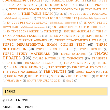
COUNSELLING UPDATES
(46)
TET
TECHNICAL EXAM UPDATES
(2)
TET
(1)
TET UPDATES
OFFICIAL ANSWER KEY
(6)
TET STUDY MATERIALS
(16)
(69)
TEXT BOOKS DOWNLOAD
(16)
TEXT BOOKS NEWS
(6)
TEXT MATERIALS
TIME TABLE EXAM
(41)
(1)
THIRAN
(1)
TN
(1)
TN GOVT DSE G.O DOWNLOAD
| பள்ளிக்கல்வி அரசாணை 1
(2)
TN GOVT DSE G.O DOWNLOAD | பள்ளிக்கல்வி அரசாணை 2
(1)
TN GOVT DSE G.O DOWNLOAD | பள்ளிக்கல்வி அரசாணை 3
(1)
TN GOVT DSE G.O
DOWNLOAD | பள்ளிக்கல்வி அரசாணை 4
(1)
TN PROMOTION - TRANSFER - COUSELLING
TNCMTSE
(5)
(1)
TN TEXT BOOKS ONLINE
(1)
TNFUSRC MATERIALS
(1)
TNPS
(1)
TNPSC ANNUAL PLANNER
(10)
TNPSC ANSWER KEY
(3)
TNPSC BULLETIN
TNPSC CURRENT AFFAIRS
(20)
TNPSC DEPARTMENTAL EXAM
(19)
(1)
TNPSC DEPARTMENTAL EXAM ONLINE TEST
(61)
TNPSC
NOTIFICATION
(53)
TNPSC PRESS RELEASE
(3)
TNPSC RESULT
(4)
TNPSC
TNPSC STUDY MATERIALS
(35)
TNPSC SYLLABUS
(1)
UPDATES
(196)
TOP-POSTS
(13)
TRANSFER
TNUSRB MATERIALS
(2)
UPDATES
(18)
TRB ANNUAL PLANNER
(7)
TRB ANSWER KEY
(4)
TRB BEO
TRB NOTIFICATIONS
(30)
TRB RESULT
(7)
(2)
TRB SPECIAL TEACHERS
(1)
TRB UPDATES
(161)
TRB STUDY MATERIALS
(3)
TRUST EXAM
(4)
TTSE
UGC NEWS
(4)
VIDEO
(6)
(2)
UPS UPDATES
(1)
VIDEOS FOR TNPSC
(1)
WEBSITE
(1)
What's New.
(1)
WHATSAPP UPLOAD 2023
(2)
எப்படி ?
(1)
LABELS
@ FLASH NEWS
ADMISSION UPDATES