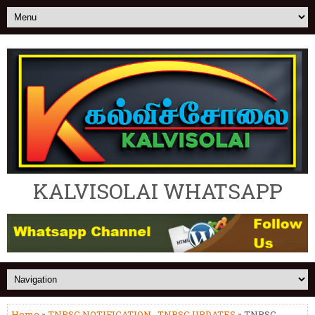
KALVISOLAI WHATSAPP
Home
»
TNPSC NOTIFICATION
,
TNPSC UPDATES
» TNPSC