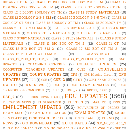
CLASS 12 BIOLOGY ZOOLOGY 2-3-5 EM
(4)
CLASS 12
BOTANY OT TM
(2)
BIOLOGY ZOOLOGY 2-3-5 TM
(4)
CLASS 12 BIOLOGY ZOOLOGY OT EM
(1)
CLASS 12 STUDY MATERIALS
(15)
CLASS 12 BIOLOGY ZOOLOGY OT TM
(1)
CLASS 12 ZOOLOGY 2-3-5 EM
(4)
CLASS 12 ZOOLOGY 2-3-5 TM
(4)
CLASS 12
ZOOLOGY OT EM
(1)
CLASS 12 ZOOLOGY OT TM
(1)
CLASS 12 ZOOLOGY TM
(1)
CLASS 2 STUDY MATERIALS
(1)
CLASS 3 STUDY MATERIALS
(1)
CLASS 4 STUDY
MATERIALS
(1)
CLASS 5 STUDY MATERIALS
(1)
CLASS 6 STUDY MATERIALS
(2)
CLASS 9 STUDY
CLASS 7 STUDY MATERIALS
(2)
CLASS 8 STUDY MATERIALS
(2)
MATERIALS
(3)
CLASS_11_BIO_ZOO_OT_TM_2
(12)
CLASS_11_OT
(4)
CLASS_12_BIO_BOT_OT_EM_2
(10)
CLASS_12_BIO_BOT_OT_TM_2
(10)
CLASS_12_BIO_ZOO_OT_TEM_2
(12)
CLASS_12_OT
(6)
CLASS_12_ZOO_OT_TEM_2
(13)
CLASS_12_ZOOLOGY_TM
(3)
CMAT
COLLEGE UPDATES
(25)
COACHING CENTRES
(7)
UPDATES
(1)
COUNSELLING
COMPUTER TEACHERS UPDATES
(11)
CoSE
(11)
UPDATES
(28)
COURT UPDATES
(28)
CPS
CPS
(5)
CPS Missing Credit
(1)
UPDATES
(27)
CSE_2
(55)
CTET
(3)
CRC
(1)
CSE
(2)
CUET EXAM UPDATES
(1)
D.A G.O
(5)
D.A NEWS
(8)
DEE
(11)
DEO EXAM UPDATES
(21)
DEO
TRANSFER-PROMOTION
(7)
DGE_2
(14)
DGE
(1)
DRESS_CODE
(1)
DSE
(1)
EDU UPDATES
(1568)
DSE_2
(85)
E-BOOKS DOWNLOAD
(1)
EDUCATION NEWS
(1)
EL SURRENDER
(1)
ELECTION
(2)
EMAIL ME
(1)
EMIS
(2)
EMPLOYMENT UPDATES
(506)
EQUIVALENCE OF DEGREE
(2)
EXAM UPDATES
(84)
EXAM ESLC
(8)
EXAM NOTIFICATION
(16)
EXCEL
TEMPLATE
(3)
FIND TEACHER POST
(10)
FORMS
(5)
G.K
FONTS -TAMIL
(1)
G.O DOWNLOAD
(28)
G.O UPDATES
(94)
NEWS
(17)
G.O_NO_001-100_2
(1)
G.O_NO_101-200_2
(2)
G.O_NO_201-300_2
(1)
G.O_NO_601-700_2
(1)
GPF
(2)