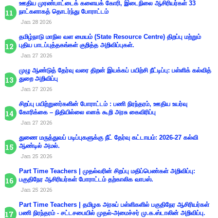
ஊதிய முரண்பாட்டைக் களையக் கோரி, இடைநிலை ஆசிரியர்கள் 33
நாட்களாகத் தொடர்ந்து போராட்டம்
Jan 28 2026
தமிழ்நாடு மாநில வள மையம் (State Resource Centre) திறப்பு மற்றும்
புதிய பாடப்புத்தகங்கள் குறித்த அறிவிப்புகள்.
Jan 27 2026
முழு ஆண்டுத் தேர்வு வரை திறன் இயக்கப் பயிற்சி நீட்டிப்பு: பள்ளிக் கல்வித்
துறை அறிவிப்பு
Jan 27 2026
சிறப்பு பயிற்றுனர்களின் போராட்டம் : பணி நிரந்தரம், ஊதிய உயர்வு
கோரிக்கை – நிதியில்லை எனக் கூறி அரசு கைவிரிப்பு
Jan 27 2026
துணை மருத்துவப் படிப்புகளுக்கு நீட் தேர்வு கட்டாயம்: 2026-27 கல்வி
ஆண்டில் அமல்.
Jan 25 2026
Part Time Teachers | முதல்வரின் சிறப்பு மதிப்பெண்கள் அறிவிப்பு:
பகுதிநேர ஆசிரியர்கள் போராட்டம் தற்காலிக வாபஸ்.
Jan 25 2026
Part Time Teachers | தமிழக அரசுப் பள்ளிகளில் பகுதிநேர ஆசிரியர்கள்
பணி நிரந்தரம் - சட்டசபையில் முதல்-அமைச்சர் மு.க.ஸ்டாலின் அறிவிப்பு.