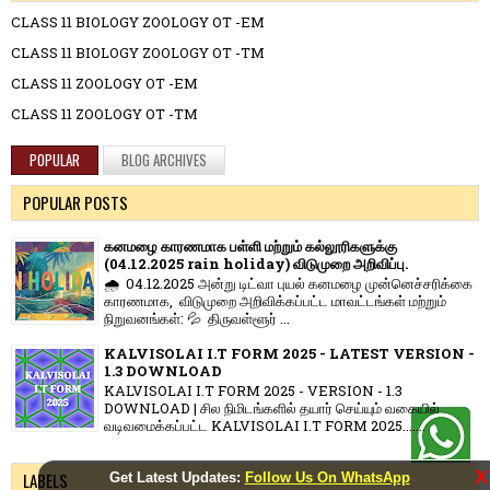
CLASS 11 BIOLOGY ZOOLOGY OT -EM
CLASS 11 BIOLOGY ZOOLOGY OT -TM
CLASS 11 ZOOLOGY OT -EM
CLASS 11 ZOOLOGY OT -TM
POPULAR
BLOG ARCHIVES
POPULAR POSTS
கனமழை காரணமாக பள்ளி மற்றும் கல்லூரிகளுக்கு
(04.12.2025 rain holiday) விடுமுறை அறிவிப்பு.
🌧️ 04.12.2025 அன்று டிட்வா புயல் கனமழை முன்னெச்சரிக்கை
காரணமாக, விடுமுறை அறிவிக்கப்பட்ட மாவட்டங்கள் மற்றும்
நிறுவனங்கள்: 💦 திருவள்ளூர் ...
KALVISOLAI I.T FORM 2025 - LATEST VERSION -
1.3 DOWNLOAD
KALVISOLAI I.T FORM 2025 - VERSION - 1.3
DOWNLOAD | சில நிமிடங்களில் தயார் செய்யும் வகையில்
வடிவமைக்கப்பட்ட KALVISOLAI I.T FORM 2025.......
X
LABELS
Get Latest Updates:
Follow Us On WhatsApp