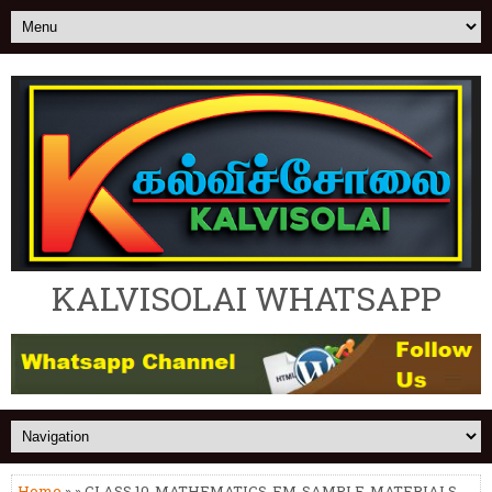
KALVISOLAI WHATSAPP
Home
» » CLASS 10-MATHEMATICS-EM-SAMPLE-MATERIALS-