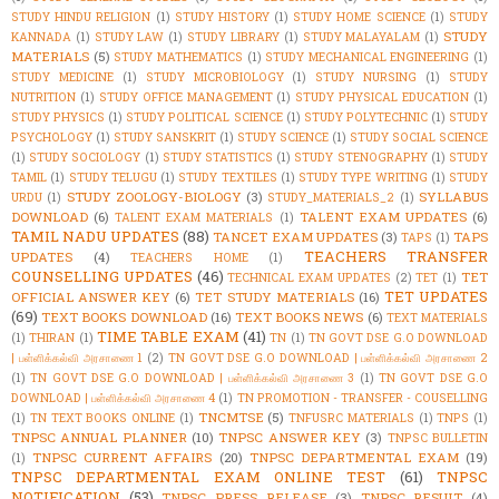
STUDY HINDU RELIGION
(1)
STUDY HISTORY
(1)
STUDY HOME SCIENCE
(1)
STUDY
STUDY
KANNADA
(1)
STUDY LAW
(1)
STUDY LIBRARY
(1)
STUDY MALAYALAM
(1)
MATERIALS
(5)
STUDY MATHEMATICS
(1)
STUDY MECHANICAL ENGINEERING
(1)
STUDY MEDICINE
(1)
STUDY MICROBIOLOGY
(1)
STUDY NURSING
(1)
STUDY
NUTRITION
(1)
STUDY OFFICE MANAGEMENT
(1)
STUDY PHYSICAL EDUCATION
(1)
STUDY PHYSICS
(1)
STUDY POLITICAL SCIENCE
(1)
STUDY POLYTECHNIC
(1)
STUDY
PSYCHOLOGY
(1)
STUDY SANSKRIT
(1)
STUDY SCIENCE
(1)
STUDY SOCIAL SCIENCE
(1)
STUDY SOCIOLOGY
(1)
STUDY STATISTICS
(1)
STUDY STENOGRAPHY
(1)
STUDY
TAMIL
(1)
STUDY TELUGU
(1)
STUDY TEXTILES
(1)
STUDY TYPE WRITING
(1)
STUDY
STUDY ZOOLOGY-BIOLOGY
(3)
SYLLABUS
URDU
(1)
STUDY_MATERIALS_2
(1)
DOWNLOAD
(6)
TALENT EXAM UPDATES
(6)
TALENT EXAM MATERIALS
(1)
TAMIL NADU UPDATES
(88)
TANCET EXAM UPDATES
(3)
TAPS
TAPS
(1)
TEACHERS TRANSFER
UPDATES
(4)
TEACHERS HOME
(1)
COUNSELLING UPDATES
(46)
TET
TECHNICAL EXAM UPDATES
(2)
TET
(1)
TET UPDATES
OFFICIAL ANSWER KEY
(6)
TET STUDY MATERIALS
(16)
(69)
TEXT BOOKS DOWNLOAD
(16)
TEXT BOOKS NEWS
(6)
TEXT MATERIALS
TIME TABLE EXAM
(41)
(1)
THIRAN
(1)
TN
(1)
TN GOVT DSE G.O DOWNLOAD
| பள்ளிக்கல்வி அரசாணை 1
(2)
TN GOVT DSE G.O DOWNLOAD | பள்ளிக்கல்வி அரசாணை 2
(1)
TN GOVT DSE G.O DOWNLOAD | பள்ளிக்கல்வி அரசாணை 3
(1)
TN GOVT DSE G.O
DOWNLOAD | பள்ளிக்கல்வி அரசாணை 4
(1)
TN PROMOTION - TRANSFER - COUSELLING
TNCMTSE
(5)
(1)
TN TEXT BOOKS ONLINE
(1)
TNFUSRC MATERIALS
(1)
TNPS
(1)
TNPSC ANNUAL PLANNER
(10)
TNPSC ANSWER KEY
(3)
TNPSC BULLETIN
TNPSC CURRENT AFFAIRS
(20)
TNPSC DEPARTMENTAL EXAM
(19)
(1)
TNPSC DEPARTMENTAL EXAM ONLINE TEST
(61)
TNPSC
NOTIFICATION
(53)
TNPSC PRESS RELEASE
(3)
TNPSC RESULT
(4)