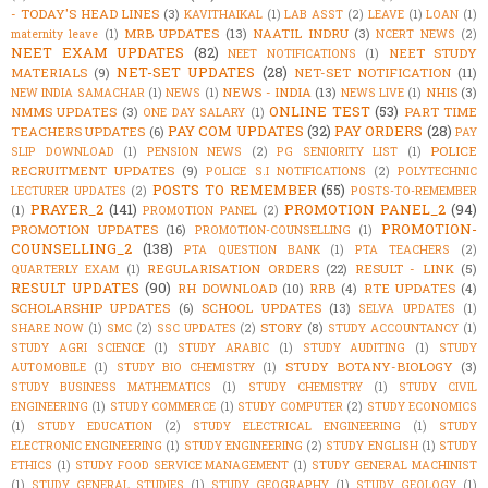
- TODAY'S HEAD LINES
(3)
KAVITHAIKAL
(1)
LAB ASST
(2)
LEAVE
(1)
LOAN
(1)
MRB UPDATES
(13)
NAATIL INDRU
(3)
maternity leave
(1)
NCERT NEWS
(2)
NEET EXAM UPDATES
(82)
NEET STUDY
NEET NOTIFICATIONS
(1)
NET-SET UPDATES
(28)
MATERIALS
(9)
NET-SET NOTIFICATION
(11)
NEWS - INDIA
(13)
NHIS
(3)
NEW INDIA SAMACHAR
(1)
NEWS
(1)
NEWS LIVE
(1)
ONLINE TEST
(53)
NMMS UPDATES
(3)
PART TIME
ONE DAY SALARY
(1)
PAY COM UPDATES
(32)
PAY ORDERS
(28)
TEACHERS UPDATES
(6)
PAY
POLICE
SLIP DOWNLOAD
(1)
PENSION NEWS
(2)
PG SENIORITY LIST
(1)
RECRUITMENT UPDATES
(9)
POLICE S.I NOTIFICATIONS
(2)
POLYTECHNIC
POSTS TO REMEMBER
(55)
LECTURER UPDATES
(2)
POSTS-TO-REMEMBER
PRAYER_2
(141)
PROMOTION PANEL_2
(94)
(1)
PROMOTION PANEL
(2)
PROMOTION-
PROMOTION UPDATES
(16)
PROMOTION-COUNSELLING
(1)
COUNSELLING_2
(138)
PTA QUESTION BANK
(1)
PTA TEACHERS
(2)
REGULARISATION ORDERS
(22)
RESULT - LINK
(5)
QUARTERLY EXAM
(1)
RESULT UPDATES
(90)
RH DOWNLOAD
(10)
RRB
(4)
RTE UPDATES
(4)
SCHOLARSHIP UPDATES
(6)
SCHOOL UPDATES
(13)
SELVA UPDATES
(1)
STORY
(8)
SHARE NOW
(1)
SMC
(2)
SSC UPDATES
(2)
STUDY ACCOUNTANCY
(1)
STUDY AGRI SCIENCE
(1)
STUDY ARABIC
(1)
STUDY AUDITING
(1)
STUDY
STUDY BOTANY-BIOLOGY
(3)
AUTOMOBILE
(1)
STUDY BIO CHEMISTRY
(1)
STUDY BUSINESS MATHEMATICS
(1)
STUDY CHEMISTRY
(1)
STUDY CIVIL
ENGINEERING
(1)
STUDY COMMERCE
(1)
STUDY COMPUTER
(2)
STUDY ECONOMICS
(1)
STUDY EDUCATION
(2)
STUDY ELECTRICAL ENGINEERING
(1)
STUDY
ELECTRONIC ENGINEERING
(1)
STUDY ENGINEERING
(2)
STUDY ENGLISH
(1)
STUDY
ETHICS
(1)
STUDY FOOD SERVICE MANAGEMENT
(1)
STUDY GENERAL MACHINIST
(1)
STUDY GENERAL STUDIES
(1)
STUDY GEOGRAPHY
(1)
STUDY GEOLOGY
(1)