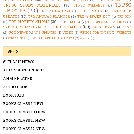
TNPSC
TNPSC STUDY MATERIALS
(35)
TNPSC SYLLABUS
(1)
UPDATES
(196)
TOP-POSTS
(13)
TRANSFER
TNUSRB MATERIALS
(2)
UPDATES
(18)
TRB ANNUAL PLANNER
(7)
TRB ANSWER KEY
(4)
TRB BEO
TRB NOTIFICATIONS
(30)
TRB RESULT
(7)
(2)
TRB SPECIAL TEACHERS
(1)
TRB UPDATES
(161)
TRB STUDY MATERIALS
(3)
TRUST EXAM
(4)
TTSE
UGC NEWS
(4)
VIDEO
(6)
(2)
UPS UPDATES
(1)
VIDEOS FOR TNPSC
(1)
WEBSITE
(1)
What's New.
(1)
WHATSAPP UPLOAD 2023
(2)
எப்படி ?
(1)
LABELS
@ FLASH NEWS
ADMISSION UPDATES
AHM RELATED
AUDIO BOOK
BOOK FAIR
BOOKS CLASS 1 NEW
BOOKS CLASS 10 NEW
BOOKS CLASS 11 NEW
BOOKS CLASS 12 NEW