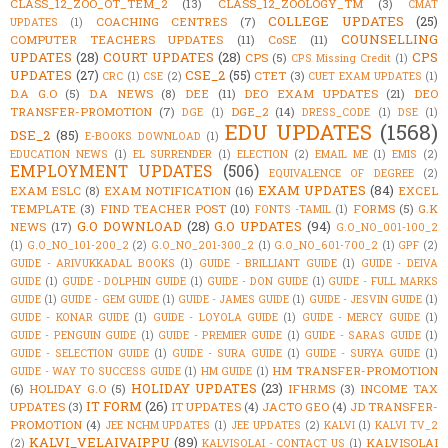
CLASS_12_ZOO_OT_TEM_2
(13)
CLASS_12_ZOOLOGY_TM
(3)
CMAT
COLLEGE UPDATES
(25)
COACHING CENTRES
(7)
UPDATES
(1)
COUNSELLING
COMPUTER TEACHERS UPDATES
(11)
CoSE
(11)
UPDATES
(28)
COURT UPDATES
(28)
CPS
CPS
(5)
CPS Missing Credit
(1)
UPDATES
(27)
CSE_2
(55)
CTET
(3)
CRC
(1)
CSE
(2)
CUET EXAM UPDATES
(1)
D.A G.O
(5)
D.A NEWS
(8)
DEE
(11)
DEO EXAM UPDATES
(21)
DEO
TRANSFER-PROMOTION
(7)
DGE_2
(14)
DGE
(1)
DRESS_CODE
(1)
DSE
(1)
EDU UPDATES
(1568)
DSE_2
(85)
E-BOOKS DOWNLOAD
(1)
EDUCATION NEWS
(1)
EL SURRENDER
(1)
ELECTION
(2)
EMAIL ME
(1)
EMIS
(2)
EMPLOYMENT UPDATES
(506)
EQUIVALENCE OF DEGREE
(2)
EXAM UPDATES
(84)
EXAM ESLC
(8)
EXAM NOTIFICATION
(16)
EXCEL
TEMPLATE
(3)
FIND TEACHER POST
(10)
FORMS
(5)
G.K
FONTS -TAMIL
(1)
G.O DOWNLOAD
(28)
G.O UPDATES
(94)
NEWS
(17)
G.O_NO_001-100_2
(1)
G.O_NO_101-200_2
(2)
G.O_NO_201-300_2
(1)
G.O_NO_601-700_2
(1)
GPF
(2)
GUIDE - ARIVUKKADAL BOOKS
(1)
GUIDE - BRILLIANT GUIDE
(1)
GUIDE - DEIVA
GUIDE
(1)
GUIDE - DOLPHIN GUIDE
(1)
GUIDE - DON GUIDE
(1)
GUIDE - FULL MARKS
GUIDE
(1)
GUIDE - GEM GUIDE
(1)
GUIDE - JAMES GUIDE
(1)
GUIDE - JESVIN GUIDE
(1)
GUIDE - KONAR GUIDE
(1)
GUIDE - LOYOLA GUIDE
(1)
GUIDE - MERCY GUIDE
(1)
GUIDE - PENGUIN GUIDE
(1)
GUIDE - PREMIER GUIDE
(1)
GUIDE - SARAS GUIDE
(1)
GUIDE - SELECTION GUIDE
(1)
GUIDE - SURA GUIDE
(1)
GUIDE - SURYA GUIDE
(1)
HM TRANSFER-PROMOTION
GUIDE - WAY TO SUCCESS GUIDE
(1)
HM GUIDE
(1)
HOLIDAY UPDATES
(23)
(6)
HOLIDAY G.O
(5)
IFHRMS
(3)
INCOME TAX
IT FORM
(26)
UPDATES
(3)
IT UPDATES
(4)
JACTO GEO
(4)
JD TRANSFER-
PROMOTION
(4)
JEE NCHM UPDATES
(1)
JEE UPDATES
(2)
KALVI
(1)
KALVI TV_2
KALVI_VELAIVAIPPU
(89)
KALVISOLAI
(2)
KALVISOLAI - CONTACT US
(1)