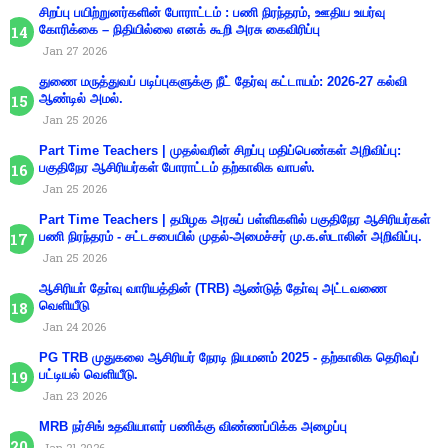
சிறப்பு பயிற்றுனர்களின் போராட்டம் : பணி நிரந்தரம், ஊதிய உயர்வு
கோரிக்கை – நிதியில்லை எனக் கூறி அரசு கைவிரிப்பு
Jan 27 2026
துணை மருத்துவப் படிப்புகளுக்கு நீட் தேர்வு கட்டாயம்: 2026-27 கல்வி
ஆண்டில் அமல்.
Jan 25 2026
Part Time Teachers | முதல்வரின் சிறப்பு மதிப்பெண்கள் அறிவிப்பு:
பகுதிநேர ஆசிரியர்கள் போராட்டம் தற்காலிக வாபஸ்.
Jan 25 2026
Part Time Teachers | தமிழக அரசுப் பள்ளிகளில் பகுதிநேர ஆசிரியர்கள்
பணி நிரந்தரம் - சட்டசபையில் முதல்-அமைச்சர் மு.க.ஸ்டாலின் அறிவிப்பு.
Jan 25 2026
ஆசிரியா் தோ்வு வாரியத்தின் (TRB) ஆண்டுத் தோ்வு அட்டவணை
வெளியீடு
Jan 24 2026
PG TRB முதுகலை ஆசிரியர் நேரடி நியமனம் 2025 - தற்காலிக தெரிவுப்
பட்டியல் வெளியீடு.
Jan 23 2026
MRB நர்சிங் உதவியாளர் பணிக்கு விண்ணப்பிக்க அழைப்பு
Jan 21 2026