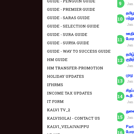
GUIDE - PENGUIN GUIDE
Jan 
GUIDE - PREMIER GUIDE
தமிழ
GUIDE - SARAS GUIDE
மற்று
Jan 
GUIDE - SELECTION GUIDE
ஊதிய
GUIDE - SURA GUIDE
போரா
GUIDE - SURYA GUIDE
Jan 
GUIDE - WAY TO SUCCESS GUIDE
தமிழ
HM GUIDE
குறித
Jan 
HM TRANSFER-PROMOTION
முழு
HOLIDAY UPDATES
Jan 
IFHRMS
சிறப
INCOME TAX UPDATES
கூறி
IT FORM
Jan 
KALVI TV_2
துணை
Jan 
KALVISOLAI - CONTACT US
KALVI_VELAIVAIPPU
Part
போரா