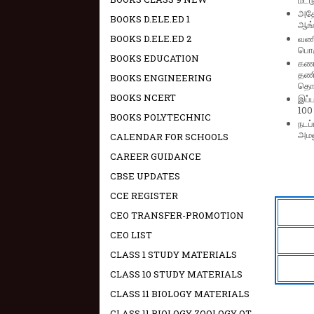
மட்
அதே
BOOKS D.ELE.ED 1
ஆங்க
வணி
BOOKS D.ELE.ED 2
பொரு
BOOKS EDUCATION
கணக
தணி
BOOKS ENGINEERING
தொழி
BOOKS NCERT
இப்
100
BOOKS POLYTECHNIC
நடப்
அமலு
CALENDAR FOR SCHOOLS
CAREER GUIDANCE
CBSE UPDATES
CCE REGISTER
CEO TRANSFER-PROMOTION
CEO LIST
CLASS 1 STUDY MATERIALS
CLASS 10 STUDY MATERIALS
CLASS 11 BIOLOGY MATERIALS
CLASS 11 BIOLOGY ZOOLOGY OT -