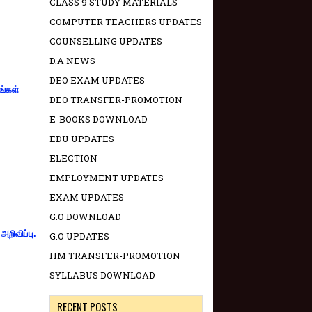
CLASS 9 STUDY MATERIALS
COMPUTER TEACHERS UPDATES
COUNSELLING UPDATES
D.A NEWS
DEO EXAM UPDATES
ங்கள்
DEO TRANSFER-PROMOTION
E-BOOKS DOWNLOAD
EDU UPDATES
ELECTION
EMPLOYMENT UPDATES
EXAM UPDATES
G.O DOWNLOAD
றிவிப்பு.
G.O UPDATES
HM TRANSFER-PROMOTION
SYLLABUS DOWNLOAD
RECENT POSTS