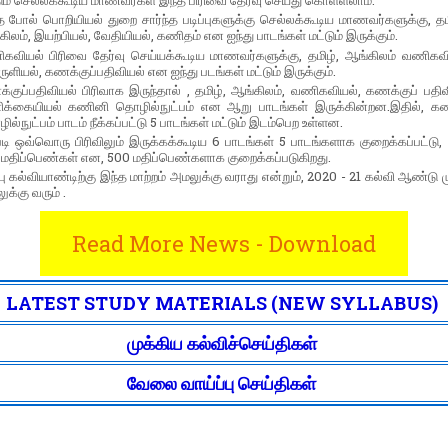
டும் செல்லக்கூடிய மாணவர்கள் இந்த பிரிவை தேர்வு செய்து கொள்ளலாம்.
 போல் பொறியியல் துறை சார்ந்த படிப்புகளுக்கு செல்லக்கூடிய மாணவர்களுக்கு, தமி
ிலம், இயற்பியல், வேதியியல், கணிதம் என ஐந்து பாடங்கள் மட்டும் இருக்கும்.
கவியல் பிரிவை தேர்வு செய்யக்கூடிய மாணவர்களுக்கு, தமிழ், ஆங்கிலம் வணிகவி
ளியல், கணக்குப்பதிவியல் என ஐந்து படங்கள் மட்டும் இருக்கும்.
்குப்பதிவியல் பிரிவாக இருந்தால் , தமிழ், ஆங்கிலம், வணிகவியல், கணக்குப் பதிவ
க்கையியல் கணினி தொழில்நுட்பம் என ஆறு பாடங்கள் இருக்கின்றன.இதில், க
ல்நுட்பம் பாடம் நீக்கப்பட்டு 5 பாடங்கள் மட்டும் இடம்பெற உள்ளன.
படி ஒவ்வொரு பிரிவிலும் இருக்கக்கூடிய 6 பாடங்கள் 5 பாடங்களாக குறைக்கப்பட்டு,
 மதிப்பெண்கள் என, 500 மதிப்பெண்களாக குறைக்கப்படுகிறது.
பு கல்வியாண்டிற்கு இந்த மாற்றம் அமலுக்கு வராது என்றும், 2020 - 21 கல்வி ஆண்டு 
க்கு வரும் .
Read More News - Download
LATEST STUDY MATERIALS (NEW SYLLABUS)
முக்கிய கல்விச்செய்திகள்
வேலை வாய்ப்பு செய்திகள்