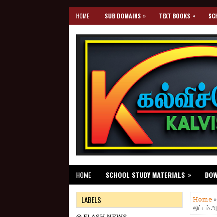
»
»
HOME
SUB DOMAINS
TEXT BOOKS
SC
»
HOME
SCHOOL STUDY MATERIALS
DO
LABELS
Home
»
திட்டம் 
@ FLASH NEWS