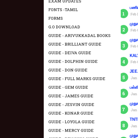
EXAM UPDATES
பணிய
FONTS -TAMIL
Feb 
FORMS
முது
G.O DOWNLOAD
Feb 
GUIDE - ARIVUKKADAL BOOKS
முது
GUIDE - BRILLIANT GUIDE
Feb 
GUIDE - DEIVA GUIDE
KAL
GUIDE - DOLPHIN GUIDE
Feb 
GUIDE - DON GUIDE
JEE.
Jan 
GUIDE - FULL MARKS GUIDE
GUIDE - GEM GUIDE
பள்ள
Jan 
GUIDE - JAMES GUIDE
முது
GUIDE - JESVIN GUIDE
Jan 
GUIDE - KONAR GUIDE
TNTE
GUIDE - LOYOLA GUIDE
Jan 
GUIDE - MERCY GUIDE
முது