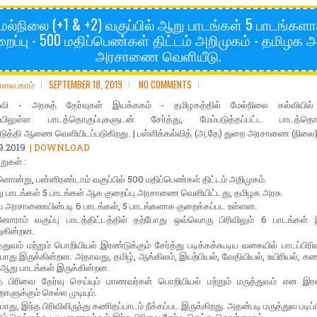
ேல்நிலை (+1 & +2) வகுப்பில் ஆறு பாடங்கள் 5 பாடங்கள
றைப்பு - 500 மதிப்பெண்கள் திட்டம் அறிமுகம் - தமிழக அ
அரசாணை வெளியீடு.
ோலை.காம்
SEPTEMBER 18, 2019
NO COMMENTS
ல்வி - அரசுத் தேர்வுகள் இயக்ககம் - தமிழகத்தில் மேல்நிலை கல்வியில
யிலுள்ள பாடத்தொகுப்புகளுடன் சேர்த்து, மேம்படுத்தப்பட்ட பாடத்தொக
டுத்தி ஆணை வெளியிடப்படுகிறது. | பள்ளிக்கல்வித் (அ.தே) துறை அரசாணை (நிலை)
09.2019
| DOWNLOAD
றுகள் :
னொன்று, பன்னிரண்டாம் வகுப்பில் 500 மதிப்பெண்கள் திட்டம் அறிமுகம்.
 பாடங்கள் 5 பாடங்கள் ஆக குறைப்பு அரசாணை வெளியிட்டது, தமிழக அரசு.
ிய அரசாணையின்படி 6 பாடங்கள், 5 பாடங்களாக குறைக்கப்பட உள்ளன.
னோராம் வகுப்பு பாடத்திட்டத்தில் தற்போது ஒவ்வொரு பிரிவிலும் 6 பாடங்கள் 
ுகின்றன.
்துவம் மற்றும் பொறியியல் இரண்டுக்கும் சேர்த்து படிக்கக்கூடிய வகையில் பாடப்பிரி
போது இருக்கின்றன. அதாவது, தமிழ், ஆங்கிலம், இயற்பியல், வேதியியல், உயிரியல், கண
ஆறு பாடங்கள் இருக்கின்றன.
த பிரிவை தேர்வு செய்யும் மாணவர்கள் பொறியியல் மற்றும் மருத்துவம் என இர
களுக்கும் செல்ல முடியும்.
ோது, இந்த பிரிவிலிருந்து கணிதப்பாடம் நீக்கப்பட இருக்கிறது. அதன்படி மருத்துவ படிப்ப