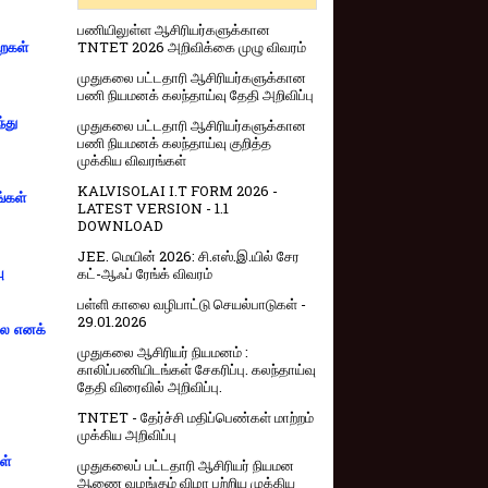
பணியிலுள்ள ஆசிரியர்களுக்கான
TNTET 2026 அறிவிக்கை முழு விவரம்
றைகள்
முதுகலை பட்டதாரி ஆசிரியர்களுக்கான
பணி நியமனக் கலந்தாய்வு தேதி அறிவிப்பு
்து
முதுகலை பட்டதாரி ஆசிரியர்களுக்கான
பணி நியமனக் கலந்தாய்வு குறித்த
முக்கிய விவரங்கள்
KALVISOLAI I.T FORM 2026 -
ங்கள்
LATEST VERSION - 1.1
DOWNLOAD
JEE. மெயின் 2026: சி.எஸ்.இ.யில் சேர
கட்-ஆஃப் ரேங்க் விவரம்
ு
பள்ளி காலை வழிபாட்டு செயல்பாடுகள் -
29.01.2026
்லை எனக்
முதுகலை ஆசிரியர் நியமனம் :
காலிப்பணியிடங்கள் சேகரிப்பு. கலந்தாய்வு
தேதி விரைவில் அறிவிப்பு.
TNTET - தேர்ச்சி மதிப்பெண்கள் மாற்றம்
முக்கிய அறிவிப்பு
ள்
முதுகலைப் பட்டதாரி ஆசிரியர் நியமன
ஆணை வழங்கும் விழா பற்றிய முக்கிய