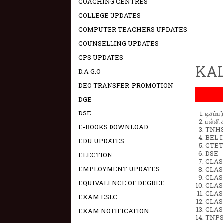
COACHING CENTRES
COLLEGE UPDATES
COMPUTER TEACHERS UPDATES
COUNSELLING UPDATES
CPS UPDATES
KAL
D.A G.O
DEO TRANSFER-PROMOTION
DGE
DSE
டிசம்ப
பள்ளி 
E-BOOKS DOWNLOAD
TNHSP
BEL IN
EDU UPDATES
CTET 
DSE -
ELECTION
CLAS
EMPLOYMENT UPDATES
CLASS
CLASS
EQUIVALENCE OF DEGREE
CLAS
CLAS
EXAM ESLC
CLAS
CLAS
EXAM NOTIFICATION
TNPS