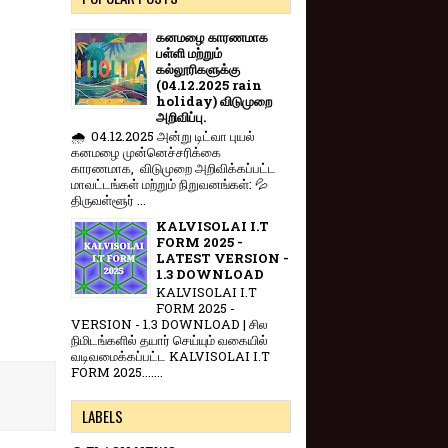
கனமழை காரணமாக
பள்ளி மற்றும்
கல்லூரிகளுக்கு
(04.12.2025 rain
holiday) விடுமுறை
அறிவிப்பு.
🌧️ 04.12.2025 அன்று டிட்வா புயல்
கனமழை முன்னெச்சரிக்கை
காரணமாக, விடுமுறை அறிவிக்கப்பட்ட
மாவட்டங்கள் மற்றும் நிறுவனங்கள்: 💦
திருவள்ளூர் ...
KALVISOLAI I.T
FORM 2025 -
LATEST VERSION -
1.3 DOWNLOAD
KALVISOLAI I.T
FORM 2025 -
VERSION - 1.3 DOWNLOAD | சில
நிமிடங்களில் தயார் செய்யும் வகையில்
வடிவமைக்கப்பட்ட KALVISOLAI I.T
FORM 2025.......
LABELS