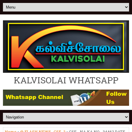
KALVISOLAI WHATSAPP
Home
»
@ FLASH NEWS
,
CSE_2
» CSE - NA.KA.NO - 34462 DATE