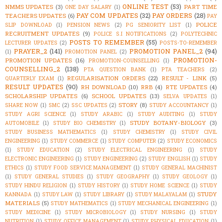
ONLINE TEST
(53)
NMMS UPDATES
(3)
PART TIME
ONE DAY SALARY
(1)
PAY COM UPDATES
(32)
PAY ORDERS
(28)
TEACHERS UPDATES
(6)
PAY
POLICE
SLIP DOWNLOAD
(1)
PENSION NEWS
(2)
PG SENIORITY LIST
(1)
RECRUITMENT UPDATES
(9)
POLICE S.I NOTIFICATIONS
(2)
POLYTECHNIC
POSTS TO REMEMBER
(55)
LECTURER UPDATES
(2)
POSTS-TO-REMEMBER
PRAYER_2
(141)
PROMOTION PANEL_2
(94)
(1)
PROMOTION PANEL
(2)
PROMOTION-
PROMOTION UPDATES
(16)
PROMOTION-COUNSELLING
(1)
COUNSELLING_2
(138)
PTA QUESTION BANK
(1)
PTA TEACHERS
(2)
REGULARISATION ORDERS
(22)
RESULT - LINK
(5)
QUARTERLY EXAM
(1)
RESULT UPDATES
(90)
RH DOWNLOAD
(10)
RRB
(4)
RTE UPDATES
(4)
SCHOLARSHIP UPDATES
(6)
SCHOOL UPDATES
(13)
SELVA UPDATES
(1)
STORY
(8)
SHARE NOW
(1)
SMC
(2)
SSC UPDATES
(2)
STUDY ACCOUNTANCY
(1)
STUDY AGRI SCIENCE
(1)
STUDY ARABIC
(1)
STUDY AUDITING
(1)
STUDY
STUDY BOTANY-BIOLOGY
(3)
AUTOMOBILE
(1)
STUDY BIO CHEMISTRY
(1)
STUDY BUSINESS MATHEMATICS
(1)
STUDY CHEMISTRY
(1)
STUDY CIVIL
ENGINEERING
(1)
STUDY COMMERCE
(1)
STUDY COMPUTER
(2)
STUDY ECONOMICS
(1)
STUDY EDUCATION
(2)
STUDY ELECTRICAL ENGINEERING
(1)
STUDY
ELECTRONIC ENGINEERING
(1)
STUDY ENGINEERING
(2)
STUDY ENGLISH
(1)
STUDY
ETHICS
(1)
STUDY FOOD SERVICE MANAGEMENT
(1)
STUDY GENERAL MACHINIST
(1)
STUDY GENERAL STUDIES
(1)
STUDY GEOGRAPHY
(1)
STUDY GEOLOGY
(1)
STUDY HINDU RELIGION
(1)
STUDY HISTORY
(1)
STUDY HOME SCIENCE
(1)
STUDY
STUDY
KANNADA
(1)
STUDY LAW
(1)
STUDY LIBRARY
(1)
STUDY MALAYALAM
(1)
MATERIALS
(5)
STUDY MATHEMATICS
(1)
STUDY MECHANICAL ENGINEERING
(1)
STUDY MEDICINE
(1)
STUDY MICROBIOLOGY
(1)
STUDY NURSING
(1)
STUDY
NUTRITION
(1)
STUDY OFFICE MANAGEMENT
(1)
STUDY PHYSICAL EDUCATION
(1)