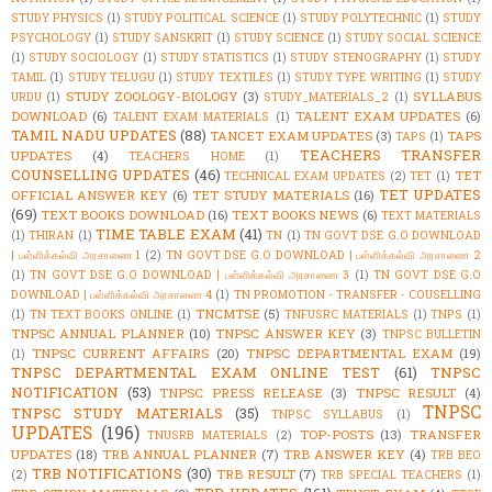
STUDY PHYSICS
(1)
STUDY POLITICAL SCIENCE
(1)
STUDY POLYTECHNIC
(1)
STUDY
PSYCHOLOGY
(1)
STUDY SANSKRIT
(1)
STUDY SCIENCE
(1)
STUDY SOCIAL SCIENCE
(1)
STUDY SOCIOLOGY
(1)
STUDY STATISTICS
(1)
STUDY STENOGRAPHY
(1)
STUDY
TAMIL
(1)
STUDY TELUGU
(1)
STUDY TEXTILES
(1)
STUDY TYPE WRITING
(1)
STUDY
STUDY ZOOLOGY-BIOLOGY
(3)
SYLLABUS
URDU
(1)
STUDY_MATERIALS_2
(1)
DOWNLOAD
(6)
TALENT EXAM UPDATES
(6)
TALENT EXAM MATERIALS
(1)
TAMIL NADU UPDATES
(88)
TANCET EXAM UPDATES
(3)
TAPS
TAPS
(1)
TEACHERS TRANSFER
UPDATES
(4)
TEACHERS HOME
(1)
COUNSELLING UPDATES
(46)
TET
TECHNICAL EXAM UPDATES
(2)
TET
(1)
TET UPDATES
OFFICIAL ANSWER KEY
(6)
TET STUDY MATERIALS
(16)
(69)
TEXT BOOKS DOWNLOAD
(16)
TEXT BOOKS NEWS
(6)
TEXT MATERIALS
TIME TABLE EXAM
(41)
(1)
THIRAN
(1)
TN
(1)
TN GOVT DSE G.O DOWNLOAD
| பள்ளிக்கல்வி அரசாணை 1
(2)
TN GOVT DSE G.O DOWNLOAD | பள்ளிக்கல்வி அரசாணை 2
(1)
TN GOVT DSE G.O DOWNLOAD | பள்ளிக்கல்வி அரசாணை 3
(1)
TN GOVT DSE G.O
DOWNLOAD | பள்ளிக்கல்வி அரசாணை 4
(1)
TN PROMOTION - TRANSFER - COUSELLING
TNCMTSE
(5)
(1)
TN TEXT BOOKS ONLINE
(1)
TNFUSRC MATERIALS
(1)
TNPS
(1)
TNPSC ANNUAL PLANNER
(10)
TNPSC ANSWER KEY
(3)
TNPSC BULLETIN
TNPSC CURRENT AFFAIRS
(20)
TNPSC DEPARTMENTAL EXAM
(19)
(1)
TNPSC DEPARTMENTAL EXAM ONLINE TEST
(61)
TNPSC
NOTIFICATION
(53)
TNPSC PRESS RELEASE
(3)
TNPSC RESULT
(4)
TNPSC
TNPSC STUDY MATERIALS
(35)
TNPSC SYLLABUS
(1)
UPDATES
(196)
TOP-POSTS
(13)
TRANSFER
TNUSRB MATERIALS
(2)
UPDATES
(18)
TRB ANNUAL PLANNER
(7)
TRB ANSWER KEY
(4)
TRB BEO
TRB NOTIFICATIONS
(30)
TRB RESULT
(7)
(2)
TRB SPECIAL TEACHERS
(1)