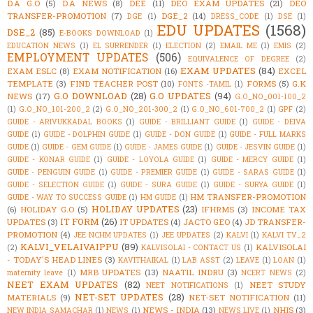
D.A G.O
(5)
D.A NEWS
(8)
DEE
(11)
DEO EXAM UPDATES
(21)
DEO
TRANSFER-PROMOTION
(7)
DGE_2
(14)
DGE
(1)
DRESS_CODE
(1)
DSE
(1)
EDU UPDATES
(1568)
DSE_2
(85)
E-BOOKS DOWNLOAD
(1)
EDUCATION NEWS
(1)
EL SURRENDER
(1)
ELECTION
(2)
EMAIL ME
(1)
EMIS
(2)
EMPLOYMENT UPDATES
(506)
EQUIVALENCE OF DEGREE
(2)
EXAM UPDATES
(84)
EXAM ESLC
(8)
EXAM NOTIFICATION
(16)
EXCEL
TEMPLATE
(3)
FIND TEACHER POST
(10)
FORMS
(5)
G.K
FONTS -TAMIL
(1)
G.O DOWNLOAD
(28)
G.O UPDATES
(94)
NEWS
(17)
G.O_NO_001-100_2
(1)
G.O_NO_101-200_2
(2)
G.O_NO_201-300_2
(1)
G.O_NO_601-700_2
(1)
GPF
(2)
GUIDE - ARIVUKKADAL BOOKS
(1)
GUIDE - BRILLIANT GUIDE
(1)
GUIDE - DEIVA
GUIDE
(1)
GUIDE - DOLPHIN GUIDE
(1)
GUIDE - DON GUIDE
(1)
GUIDE - FULL MARKS
GUIDE
(1)
GUIDE - GEM GUIDE
(1)
GUIDE - JAMES GUIDE
(1)
GUIDE - JESVIN GUIDE
(1)
GUIDE - KONAR GUIDE
(1)
GUIDE - LOYOLA GUIDE
(1)
GUIDE - MERCY GUIDE
(1)
GUIDE - PENGUIN GUIDE
(1)
GUIDE - PREMIER GUIDE
(1)
GUIDE - SARAS GUIDE
(1)
GUIDE - SELECTION GUIDE
(1)
GUIDE - SURA GUIDE
(1)
GUIDE - SURYA GUIDE
(1)
HM TRANSFER-PROMOTION
GUIDE - WAY TO SUCCESS GUIDE
(1)
HM GUIDE
(1)
HOLIDAY UPDATES
(23)
(6)
HOLIDAY G.O
(5)
IFHRMS
(3)
INCOME TAX
IT FORM
(26)
UPDATES
(3)
IT UPDATES
(4)
JACTO GEO
(4)
JD TRANSFER-
PROMOTION
(4)
JEE NCHM UPDATES
(1)
JEE UPDATES
(2)
KALVI
(1)
KALVI TV_2
KALVI_VELAIVAIPPU
(89)
KALVISOLAI
(2)
KALVISOLAI - CONTACT US
(1)
- TODAY'S HEAD LINES
(3)
KAVITHAIKAL
(1)
LAB ASST
(2)
LEAVE
(1)
LOAN
(1)
MRB UPDATES
(13)
NAATIL INDRU
(3)
maternity leave
(1)
NCERT NEWS
(2)
NEET EXAM UPDATES
(82)
NEET STUDY
NEET NOTIFICATIONS
(1)
NET-SET UPDATES
(28)
MATERIALS
(9)
NET-SET NOTIFICATION
(11)
NEWS - INDIA
(13)
NHIS
(3)
NEW INDIA SAMACHAR
(1)
NEWS
(1)
NEWS LIVE
(1)