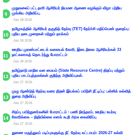
முதுகலைப் பட்டதாரி ஆசிரியர் நியமன ஆணை வழங்கும் விழா பற்றிய
முக்கிய அறிவிப்பு.
Jan 28 2026
தமிழகத்தில் ஆசிரியர் தகுதித் தேர்வு (TET) தேர்ச்சி மதிப்பெண் குறைப்பு:
புதிய நடைமுறைகள் மற்றும் தாக்கம்
Jan 28 2026
ஊதிய முரண்பாட்டைக் களையக் கோரி, இடைநிலை ஆசிரியர்கள் 33
நாட்களாகத் தொடர்ந்து போராட்டம்
Jan 28 2026
தமிழ்நாடு மாநில வள மையம் (State Resource Centre) திறப்பு மற்றும்
புதிய பாடப்புத்தகங்கள் குறித்த அறிவிப்புகள்.
Jan 27 2026
முழு ஆண்டுத் தேர்வு வரை திறன் இயக்கப் பயிற்சி நீட்டிப்பு: பள்ளிக் கல்வித்
துறை அறிவிப்பு
Jan 27 2026
சிறப்பு பயிற்றுனர்களின் போராட்டம் : பணி நிரந்தரம், ஊதிய உயர்வு
கோரிக்கை – நிதியில்லை எனக் கூறி அரசு கைவிரிப்பு
Jan 27 2026
துணை மருத்துவப் படிப்புகளுக்கு நீட் தேர்வு கட்டாயம்: 2026-27 கல்வி