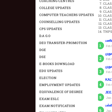
COACHING CENTRES
CLAS
CLASS
COLLEGE UPDATES
CLASS
COMPUTER TEACHERS UPDATES
CLAS
CLAS
COUNSELLING UPDATES
CLAS
CLAS
CPS UPDATES
TNPS
D.A G.O
பணிய
DEO TRANSFER-PROMOTION
Feb 
DGE
முது
DSE
Feb 
E-BOOKS DOWNLOAD
முது
EDU UPDATES
Feb 
ELECTION
KAL
EMPLOYMENT UPDATES
Feb 
EQUIVALENCE OF DEGREE
JEE.
Jan 
EXAM ESLC
EXAM NOTIFICATION
பள்ள
Jan 