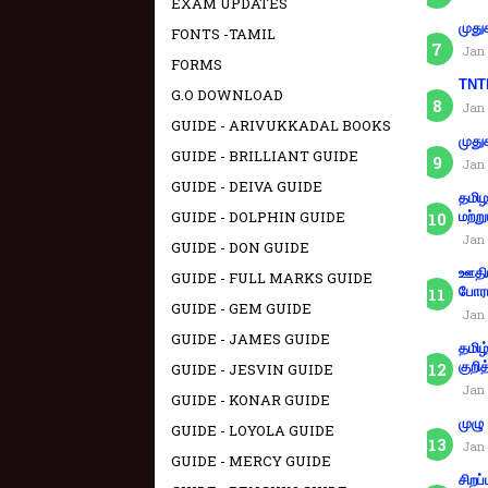
EXAM UPDATES
முது
FONTS -TAMIL
Jan 
FORMS
TNTE
G.O DOWNLOAD
Jan 
GUIDE - ARIVUKKADAL BOOKS
முது
GUIDE - BRILLIANT GUIDE
Jan 
GUIDE - DEIVA GUIDE
தமிழ
GUIDE - DOLPHIN GUIDE
மற்று
Jan 
GUIDE - DON GUIDE
ஊதிய
GUIDE - FULL MARKS GUIDE
போரா
GUIDE - GEM GUIDE
Jan 
GUIDE - JAMES GUIDE
தமிழ
குறித
GUIDE - JESVIN GUIDE
Jan 
GUIDE - KONAR GUIDE
முழு
GUIDE - LOYOLA GUIDE
Jan 
GUIDE - MERCY GUIDE
சிறப