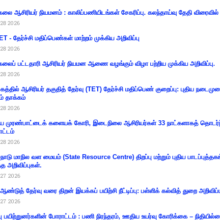
கலை ஆசிரியர் நியமனம் : காலிப்பணியிடங்கள் சேகரிப்பு. கலந்தாய்வு தேதி விரைவில் அ
28 2026
T - தேர்ச்சி மதிப்பெண்கள் மாற்றம் முக்கிய அறிவிப்பு
28 2026
கலைப் பட்டதாரி ஆசிரியர் நியமன ஆணை வழங்கும் விழா பற்றிய முக்கிய அறிவிப்பு.
28 2026
கத்தில் ஆசிரியர் தகுதித் தேர்வு (TET) தேர்ச்சி மதிப்பெண் குறைப்பு: புதிய நடைமு
ம் தாக்கம்
28 2026
 முரண்பாட்டைக் களையக் கோரி, இடைநிலை ஆசிரியர்கள் 33 நாட்களாகத் தொடர்ந
ட்டம்
28 2026
்நாடு மாநில வள மையம் (State Resource Centre) திறப்பு மற்றும் புதிய பாடப்புத்தக
்த அறிவிப்புகள்.
27 2026
 ஆண்டுத் தேர்வு வரை திறன் இயக்கப் பயிற்சி நீட்டிப்பு: பள்ளிக் கல்வித் துறை அறிவிப்ப
27 2026
்பு பயிற்றுனர்களின் போராட்டம் : பணி நிரந்தரம், ஊதிய உயர்வு கோரிக்கை – நிதியில