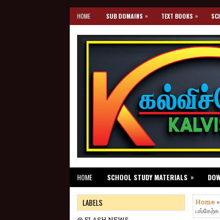
»
»
HOME
SUB DOMAINS
TEXT BOOKS
SC
»
HOME
SCHOOL STUDY MATERIALS
DO
LABELS
Home
பங்கேற்க 
@ FLASH NEWS