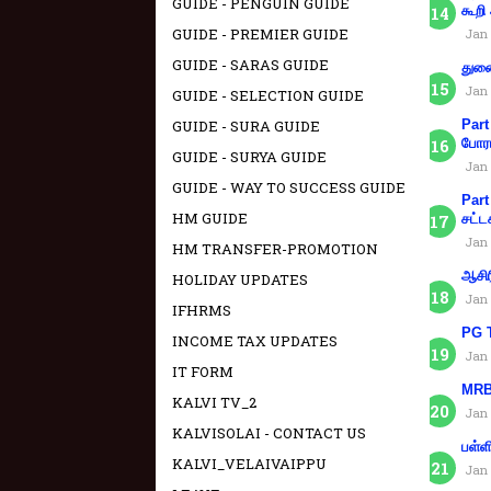
GUIDE - PENGUIN GUIDE
கூறி
GUIDE - PREMIER GUIDE
Jan 
GUIDE - SARAS GUIDE
துணை
Jan 
GUIDE - SELECTION GUIDE
GUIDE - SURA GUIDE
Part
போரா
GUIDE - SURYA GUIDE
Jan 
GUIDE - WAY TO SUCCESS GUIDE
Part
HM GUIDE
சட்ட
Jan 
HM TRANSFER-PROMOTION
ஆசிர
HOLIDAY UPDATES
Jan 
IFHRMS
PG T
INCOME TAX UPDATES
Jan 
IT FORM
MRB 
KALVI TV_2
Jan 
KALVISOLAI - CONTACT US
பள்ள
KALVI_VELAIVAIPPU
Jan 