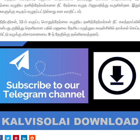
ர்வை எழுதிய தனித்தேர்வர்களை நீட் தேர்வை எழுத அனுமதித்து வருகின்றன. இத
ுகளுக்கு கடிதம் எழுதப்பட்டுள்ளது என வாதிட்டார்.
ீதிபதிகள், 12-ம் வகுப்பு பொதுத்தேர்வை எழுதிய தனித்தேர்வர்கள் நீட் கலந்தாய்வில
 என்பது குறித்து தெளிவான பதில் மனுவை தேசிய மருத்துவ கவுன்சிலில் தாக்கல் செய்
விட்டு வழக்கு விசாரணையை 8-ந் தேதிக்கு தள்ளிவைத்தனர்.