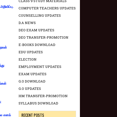
CLASS 9 STUDY MATERIALS
றிவிப்பு.
COMPUTER TEACHERS UPDATES
COUNSELLING UPDATES
D.A NEWS
DEO EXAM UPDATES
DEO TRANSFER-PROMOTION
E-BOOKS DOWNLOAD
றைகள்
EDU UPDATES
ELECTION
்து
EMPLOYMENT UPDATES
EXAM UPDATES
G.O DOWNLOAD
ங்கள்
G.O UPDATES
HM TRANSFER-PROMOTION
ு
SYLLABUS DOWNLOAD
RECENT POSTS
்லை எனக்