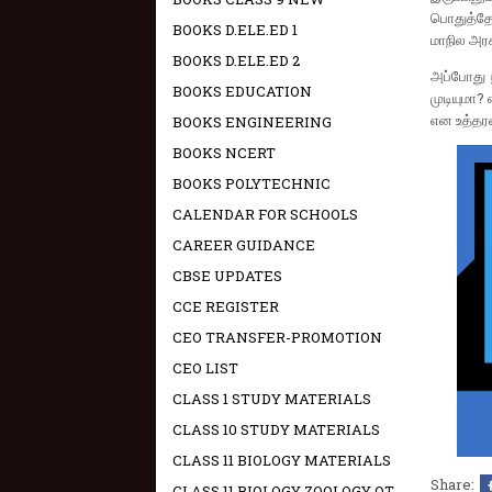
பொதுத்தே
BOOKS D.ELE.ED 1
மாநில அரச
BOOKS D.ELE.ED 2
அப்போது ந
BOOKS EDUCATION
முடியுமா?
என உத்தர
BOOKS ENGINEERING
BOOKS NCERT
BOOKS POLYTECHNIC
CALENDAR FOR SCHOOLS
CAREER GUIDANCE
CBSE UPDATES
CCE REGISTER
CEO TRANSFER-PROMOTION
CEO LIST
CLASS 1 STUDY MATERIALS
CLASS 10 STUDY MATERIALS
CLASS 11 BIOLOGY MATERIALS
Share:
CLASS 11 BIOLOGY ZOOLOGY OT -