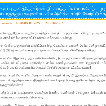
 வகுப்பு தனித்தேர்வர்கள் நீட் கலந்தாய்வில் பங்கேற்க முட
ய மருத்துவ கவுன்சில் பதில் அளிக்க சுப்ரீம் கோர்ட்டு உத
ோலை.காம்
FEBRUARY 03, 2022
NO COMMENTS
ப்பு பொதுத்தேர்வை எழுதிய தனித்தேர்வர்கள் நீட் கலந்தாய்வில் பங்கேற்க முடியுமா
வுன்சில் பதில் அளிக்க சுப்ரீம் கோர்ட்டு உத்தரவிட்டு உள்ளது.
் சேர்ந்த டி.ஜலாலுதீன் உள்ளிட்டோர் இது தொடர்பாக தாக்கல் செய்த மேல்முறையீ
கோர்ட்டு நீதிபதி எல்.நாகேஸ்வர ராவ் தலைமையிலான அமர்வு விசாரித்து வருகிறது.
் சார்பில் ஆஜரான மூத்த வக்கீல் கெங்கேலே, நீட் கலந்தாய்வில் பங்கேற்கும் தனித்தேர்
பு மதிப்பெண் பட்டியலை பதிவேற்றம் செய்ய வேண்டியதில்லை என ராஜஸ்தான், உத்
தேசம், அசாம் ஆகிய மாநில அரசுகள் தெரிவித்துள்ளதை சுட்டிக்காட்டினார்.
த்துவ கவுன்சில் சார்பில் ஆஜரான வக்கீல் கவுரவ் சர்மா, நீட் இளம்நிலை தேர்வு கையேட
 வகுப்பு பொதுத்தேர்வுகளை திறந்தவெளி கல்வி முறை அல்லது தனியாக தேர்வு எழுதியவ
ுத தகுதியற்றவர்கள்.
 மற்றும் 12-ம் வகுப்புகளை தொடர்ந்து இரண்டு ஆண்டுகள் செய்முறை தேர்வுடன் பட
என்பது கட்டாயமாக்கப்பட்டு உள்ளது.
ும் மத்திய பிரதேசம், பஞ்சாப் மாநிலங்கள் தவிர்த்து ஏனைய மாநிலங்கள், 12-ம