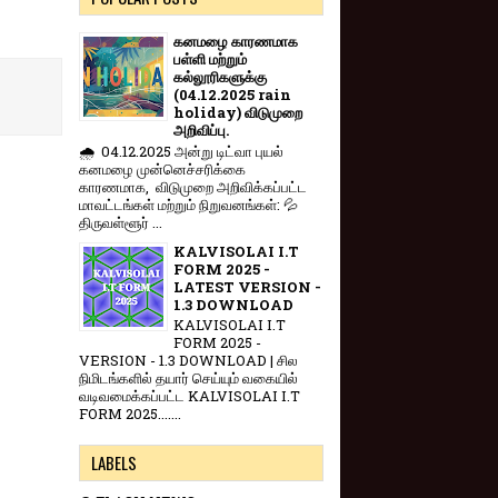
கனமழை காரணமாக
பள்ளி மற்றும்
கல்லூரிகளுக்கு
(04.12.2025 rain
holiday) விடுமுறை
அறிவிப்பு.
🌧️ 04.12.2025 அன்று டிட்வா புயல்
கனமழை முன்னெச்சரிக்கை
காரணமாக, விடுமுறை அறிவிக்கப்பட்ட
மாவட்டங்கள் மற்றும் நிறுவனங்கள்: 💦
திருவள்ளூர் ...
KALVISOLAI I.T
FORM 2025 -
LATEST VERSION -
1.3 DOWNLOAD
KALVISOLAI I.T
FORM 2025 -
VERSION - 1.3 DOWNLOAD | சில
நிமிடங்களில் தயார் செய்யும் வகையில்
வடிவமைக்கப்பட்ட KALVISOLAI I.T
FORM 2025.......
LABELS