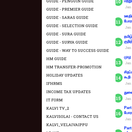
GUIDE - PENGUIN GUIDE
மற்று
Jan 
GUIDE - PREMIER GUIDE
ஊதிய
GUIDE - SARAS GUIDE
போரா
GUIDE - SELECTION GUIDE
Jan 
GUIDE - SURA GUIDE
தமிழ
குறித
GUIDE - SURYA GUIDE
Jan 
GUIDE - WAY TO SUCCESS GUIDE
முழு
HM GUIDE
Jan 
HM TRANSFER-PROMOTION
சிறப
HOLIDAY UPDATES
கூறி
IFHRMS
Jan 
INCOME TAX UPDATES
துணை
Jan 
IT FORM
KALVI TV_2
Part
போரா
KALVISOLAI - CONTACT US
Jan 
KALVI_VELAIVAIPPU
Part