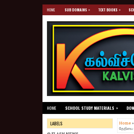
»
»
HOME
SUB DOMAINS
TEXT BOOKS
SC
»
HOME
SCHOOL STUDY MATERIALS
DO
LABELS
Home
தேதியை ந
@ FLASH NEWS