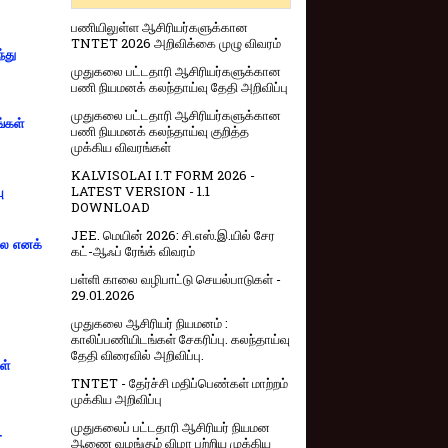
பணியிலுள்ள ஆசிரியர்களுக்கான
TNTET 2026 அறிவிக்கை முழு விவரம்
்து
முதுகலை பட்டதாரி ஆசிரியர்களுக்கான
பணி நியமனக் கலந்தாய்வு தேதி அறிவிப்பு
முதுகலை பட்டதாரி ஆசிரியர்களுக்கான
ங்கள்
பணி நியமனக் கலந்தாய்வு குறித்த
முக்கிய விவரங்கள்
KALVISOLAI I.T FORM 2026 -
LATEST VERSION - 1.1
ு
DOWNLOAD
JEE. மெயின் 2026: சி.எஸ்.இ.யில் சேர
்லை எனக்
கட்-ஆஃப் ரேங்க் விவரம்
பள்ளி காலை வழிபாட்டு செயல்பாடுகள் -
29.01.2026
முதுகலை ஆசிரியர் நியமனம் :
காலிப்பணியிடங்கள் சேகரிப்பு. கலந்தாய்வு
தேதி விரைவில் அறிவிப்பு.
ள்
TNTET - தேர்ச்சி மதிப்பெண்கள் மாற்றம்
முக்கிய அறிவிப்பு
முதுகலைப் பட்டதாரி ஆசிரியர் நியமன
-
ஆணை வழங்கும் விழா பற்றிய முக்கிய