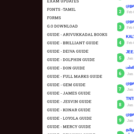
EXAM UPDATES
முது
FONTS -TAMIL
Feb 
FORMS
முது
G.O DOWNLOAD
Feb 
GUIDE - ARIVUKKADAL BOOKS
KAL
GUIDE - BRILLIANT GUIDE
Feb 
GUIDE - DEIVA GUIDE
JEE.
Jan 
GUIDE - DOLPHIN GUIDE
GUIDE - DON GUIDE
பள்ள
Jan 
GUIDE - FULL MARKS GUIDE
முது
GUIDE - GEM GUIDE
Jan 
GUIDE - JAMES GUIDE
TNTE
GUIDE - JESVIN GUIDE
Jan 
GUIDE - KONAR GUIDE
முது
GUIDE - LOYOLA GUIDE
Jan 
GUIDE - MERCY GUIDE
தமிழ