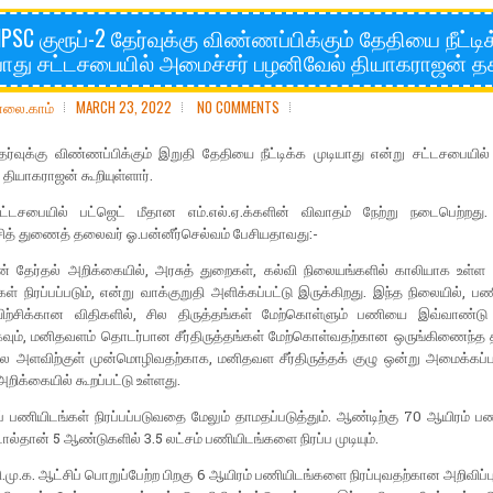
PSC குரூப்-2 தேர்வுக்கு விண்ணப்பிக்கும் தேதியை நீட்டி
யாது சட்டசபையில் அமைச்சர் பழனிவேல் தியாகராஜன் த
ோலை.காம்
MARCH 23, 2022
NO COMMENTS
தேர்வுக்கு விண்ணப்பிக்கும் இறுதி தேதியை நீட்டிக்க முடியாது என்று சட்டசபையில
தியாகராஜன் கூறியுள்ளார்.
்டசபையில் பட்ஜெட் மீதான எம்.எல்.ஏ.க்களின் விவாதம் நேற்று நடைபெற்றது
்சித் துணைத் தலைவர் ஓ.பன்னீர்செல்வம் பேசியதாவது:-
ின் தேர்தல் அறிக்கையில், அரசுத் துறைகள், கல்வி நிலையங்களில் காலியாக உள்ள 
ள் நிரப்பப்படும், என்று வாக்குறுதி அளிக்கப்பட்டு இருக்கிறது. இந்த நிலையில், பண
பயிற்சிக்கான விதிகளில், சில திருத்தங்கள் மேற்கொள்ளும் பணியை இவ்வாண்ட
கவும், மனிதவளம் தொடர்பான சீர்திருத்தங்கள் மேற்கொள்வதற்கான ஒருங்கிணைந்த த
ல அளவிற்குள் முன்மொழிவதற்காக, மனிதவள சீர்திருத்தக் குழு ஒன்று அமைக்கப்பட
அறிக்கையில் கூறப்பட்டு உள்ளது.
் பணியிடங்கள் நிரப்பப்படுவதை மேலும் தாமதப்படுத்தும். ஆண்டிற்கு 70 ஆயிரம் ப
்டால்தான் 5 ஆண்டுகளில் 3.5 லட்சம் பணியிடங்களை நிரப்ப முடியும்.
.மு.க. ஆட்சிப் பொறுப்பேற்ற பிறகு 6 ஆயிரம் பணியிடங்களை நிரப்புவதற்கான அறிவிப்பு