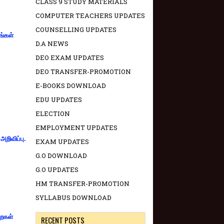
CLASS 9 STUDY MATERIALS
COMPUTER TEACHERS UPDATES
COUNSELLING UPDATES
ங்கள்
D.A NEWS
DEO EXAM UPDATES
DEO TRANSFER-PROMOTION
E-BOOKS DOWNLOAD
EDU UPDATES
ELECTION
EMPLOYMENT UPDATES
றிவிப்பு.
EXAM UPDATES
G.O DOWNLOAD
G.O UPDATES
HM TRANSFER-PROMOTION
SYLLABUS DOWNLOAD
றைகள்
RECENT POSTS