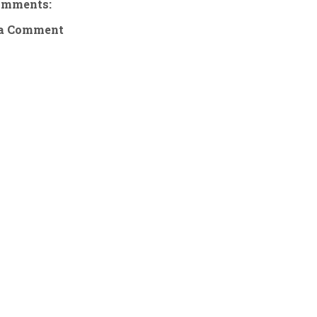
omments:
 a Comment