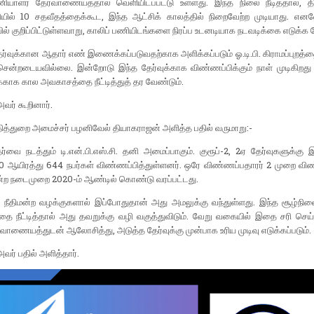
ணியாளர் தேர்வாணையத்தால் வெளியிடப்பட்டு உள்ளது. இந்த நிலை நீடித்தால், தி.
தியில் 10 சதவீதத்தைக்கூட, இந்த ஆட்சிக் காலத்தில் நிறைவேற்ற முடியாது. எனவ
ல் குறிப்பிட்டுள்ளவாறு, காலிப் பணியிடங்களை நிரப்ப உடனடியாக நடவடிக்கை எடுக்க 
தேர்வுக்கான ஆதார் எண் இணைக்கப்படுவதற்காக அளிக்கப்படும் ஓ.டி.பி. கிராமப்புறத்தை
சென்றடையவில்லை. இன்றோடு இந்த தேர்வுக்காக விண்ணப்பிக்கும் நாள் முடிகிறது 
காக கால அவகாசத்தை நீட்டித்துத் தர வேண்டும்.
வர் கூறினார்.
தித்துறை அமைச்சர் பழனிவேல் தியாகராஜன் அளித்த பதில் வருமாறு:-
ர்வை நடத்தும் டி.என்.பி.எஸ்.சி. தனி அமைப்பாகும். குரூப்-2, 2ஏ தேர்வுகளுக்க
10 ஆயிரத்து 644 நபர்கள் விண்ணப்பித்துள்ளனர். ஒரே விண்ணப்பதாரர் 2 முறை வி
ன்ற நடைமுறை 2020-ம் ஆண்டில் கொண்டு வரப்பட்டது.
, நீதிமன்ற வழக்குகளால் இப்போதுதான் அது அமலுக்கு வந்துள்ளது. இந்த சூழ்நில
 நீட்டித்தால் அது தவறுக்கு வழி வகுத்துவிடும். வேறு வகையில் இதை சரி செய்ய
்வாணையத்துடன் ஆலோசித்து, அடுத்த தேர்வுக்கு முன்பாக உரிய முடிவு எடுக்கப்படும்.
வர் பதில் அளித்தார்.