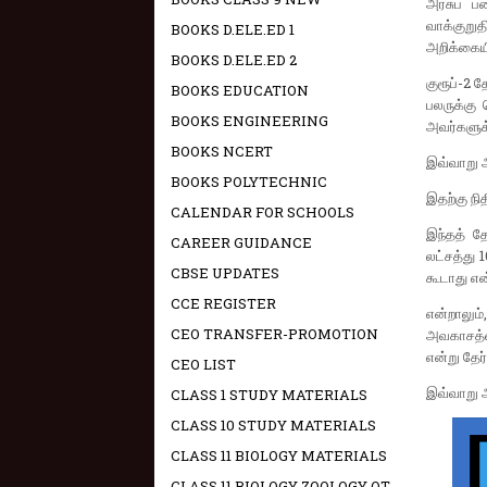
அரசுப் ப
வாக்குறு
BOOKS D.ELE.ED 1
அறிக்கையி
BOOKS D.ELE.ED 2
குரூப்-2 
BOOKS EDUCATION
பலருக்கு 
BOOKS ENGINEERING
அவர்களுக்
BOOKS NCERT
இவ்வாறு அ
BOOKS POLYTECHNIC
இதற்கு நி
CALENDAR FOR SCHOOLS
இந்தத் தே
CAREER GUIDANCE
லட்சத்து 
CBSE UPDATES
கூடாது எ
CCE REGISTER
என்றாலும்
CEO TRANSFER-PROMOTION
அவகாசத்தை
என்று தேர
CEO LIST
இவ்வாறு அ
CLASS 1 STUDY MATERIALS
CLASS 10 STUDY MATERIALS
CLASS 11 BIOLOGY MATERIALS
CLASS 11 BIOLOGY ZOOLOGY OT -