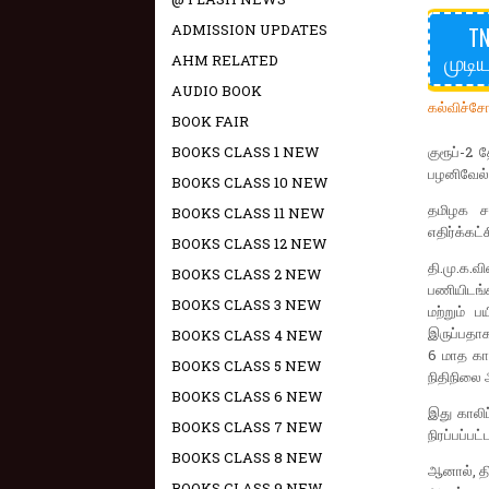
ADMISSION UPDATES
TN
முடி
AHM RELATED
AUDIO BOOK
கல்விச்ச
BOOK FAIR
BOOKS CLASS 1 NEW
குரூப்-2 
பழனிவேல் 
BOOKS CLASS 10 NEW
தமிழக சட
BOOKS CLASS 11 NEW
எதிர்க்கட
BOOKS CLASS 12 NEW
தி.மு.க.வ
BOOKS CLASS 2 NEW
பணியிடங்க
BOOKS CLASS 3 NEW
மற்றும் 
இருப்பதா
BOOKS CLASS 4 NEW
6 மாத கா
BOOKS CLASS 5 NEW
நிதிநிலை 
BOOKS CLASS 6 NEW
இது காலிப
BOOKS CLASS 7 NEW
நிரப்பப்பட
BOOKS CLASS 8 NEW
ஆனால், தி
BOOKS CLASS 9 NEW