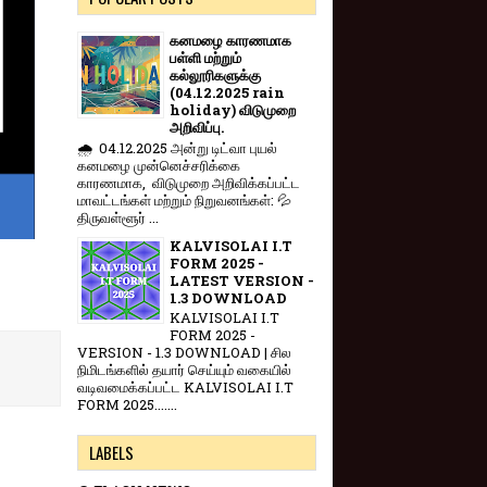
கனமழை காரணமாக
பள்ளி மற்றும்
கல்லூரிகளுக்கு
(04.12.2025 rain
holiday) விடுமுறை
அறிவிப்பு.
🌧️ 04.12.2025 அன்று டிட்வா புயல்
கனமழை முன்னெச்சரிக்கை
காரணமாக, விடுமுறை அறிவிக்கப்பட்ட
மாவட்டங்கள் மற்றும் நிறுவனங்கள்: 💦
திருவள்ளூர் ...
KALVISOLAI I.T
FORM 2025 -
LATEST VERSION -
1.3 DOWNLOAD
KALVISOLAI I.T
FORM 2025 -
VERSION - 1.3 DOWNLOAD | சில
நிமிடங்களில் தயார் செய்யும் வகையில்
வடிவமைக்கப்பட்ட KALVISOLAI I.T
FORM 2025.......
LABELS