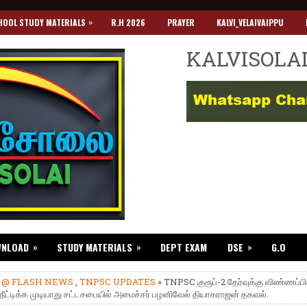
»
HOOL STUDY MATERIALS
R.H 2026
PRAYER
KALVI_VELAIVAIPPU
KALVISOLA
»
»
»
WNLOAD
STUDY MATERIALS
DEPT EXAM
DSE
G.O
»
@ FLASH NEWS
,
TNPSC UPDATES
» TNPSC குரூப்-2 தேர்வுக்கு விண்ணப்பிக
ீட்டிக்க முடியாது சட்டசபையில் அமைச்சர் பழனிவேல் தியாகராஜன் தகவல்.