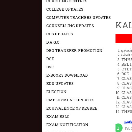
COACHING CENTRES
COLLEGE UPDATES
COMPUTER TEACHERS UPDATES
KAL
COUNSELLING UPDATES
CPS UPDATES
D.A G.O
டிசம்ப
DEO TRANSFER-PROMOTION
பள்ளி 
DGE
TNHSP
BEL IN
DSE
CTET 
DSE -
E-BOOKS DOWNLOAD
CLAS
CLASS
EDU UPDATES
CLASS
ELECTION
CLAS
CLAS
EMPLOYMENT UPDATES
CLAS
CLAS
EQUIVALENCE OF DEGREE
TNPS
EXAM ESLC
பணிய
EXAM NOTIFICATION
Feb 