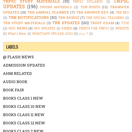
TNPSC
TNPSC STUDY MATERIALS
(35)
TNPSC SYLLABUS
(1)
UPDATES
(196)
TOP-POSTS
(13)
TRANSFER
TNUSRB MATERIALS
(2)
UPDATES
(18)
TRB ANNUAL PLANNER
(7)
TRB ANSWER KEY
(4)
TRB BEO
TRB NOTIFICATIONS
(30)
TRB RESULT
(7)
(2)
TRB SPECIAL TEACHERS
(1)
TRB UPDATES
(161)
TRB STUDY MATERIALS
(3)
TRUST EXAM
(4)
TTSE
UGC NEWS
(4)
VIDEO
(6)
(2)
UPS UPDATES
(1)
VIDEOS FOR TNPSC
(1)
WEBSITE
(1)
What's New.
(1)
WHATSAPP UPLOAD 2023
(2)
எப்படி ?
(1)
LABELS
@ FLASH NEWS
ADMISSION UPDATES
AHM RELATED
AUDIO BOOK
BOOK FAIR
BOOKS CLASS 1 NEW
BOOKS CLASS 10 NEW
BOOKS CLASS 11 NEW
BOOKS CLASS 12 NEW
BOOKS CLASS 2 NEW