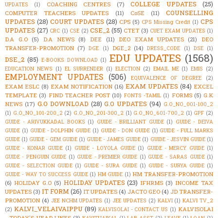
COLLEGE UPDATES
(25)
COACHING CENTRES
(7)
UPDATES
(1)
COUNSELLING
COMPUTER TEACHERS UPDATES
(11)
CoSE
(11)
UPDATES
(28)
COURT UPDATES
(28)
CPS
CPS
(5)
CPS Missing Credit
(1)
UPDATES
(27)
CSE_2
(55)
CTET
(3)
CRC
(1)
CSE
(2)
CUET EXAM UPDATES
(1)
D.A G.O
(5)
D.A NEWS
(8)
DEE
(11)
DEO EXAM UPDATES
(21)
DEO
TRANSFER-PROMOTION
(7)
DGE_2
(14)
DGE
(1)
DRESS_CODE
(1)
DSE
(1)
EDU UPDATES
(1568)
DSE_2
(85)
E-BOOKS DOWNLOAD
(1)
EDUCATION NEWS
(1)
EL SURRENDER
(1)
ELECTION
(2)
EMAIL ME
(1)
EMIS
(2)
EMPLOYMENT UPDATES
(506)
EQUIVALENCE OF DEGREE
(2)
EXAM UPDATES
(84)
EXAM ESLC
(8)
EXAM NOTIFICATION
(16)
EXCEL
TEMPLATE
(3)
FIND TEACHER POST
(10)
FORMS
(5)
G.K
FONTS -TAMIL
(1)
G.O DOWNLOAD
(28)
G.O UPDATES
(94)
NEWS
(17)
G.O_NO_001-100_2
(1)
G.O_NO_101-200_2
(2)
G.O_NO_201-300_2
(1)
G.O_NO_601-700_2
(1)
GPF
(2)
GUIDE - ARIVUKKADAL BOOKS
(1)
GUIDE - BRILLIANT GUIDE
(1)
GUIDE - DEIVA
GUIDE
(1)
GUIDE - DOLPHIN GUIDE
(1)
GUIDE - DON GUIDE
(1)
GUIDE - FULL MARKS
GUIDE
(1)
GUIDE - GEM GUIDE
(1)
GUIDE - JAMES GUIDE
(1)
GUIDE - JESVIN GUIDE
(1)
GUIDE - KONAR GUIDE
(1)
GUIDE - LOYOLA GUIDE
(1)
GUIDE - MERCY GUIDE
(1)
GUIDE - PENGUIN GUIDE
(1)
GUIDE - PREMIER GUIDE
(1)
GUIDE - SARAS GUIDE
(1)
GUIDE - SELECTION GUIDE
(1)
GUIDE - SURA GUIDE
(1)
GUIDE - SURYA GUIDE
(1)
HM TRANSFER-PROMOTION
GUIDE - WAY TO SUCCESS GUIDE
(1)
HM GUIDE
(1)
HOLIDAY UPDATES
(23)
(6)
HOLIDAY G.O
(5)
IFHRMS
(3)
INCOME TAX
IT FORM
(26)
UPDATES
(3)
IT UPDATES
(4)
JACTO GEO
(4)
JD TRANSFER-
PROMOTION
(4)
JEE NCHM UPDATES
(1)
JEE UPDATES
(2)
KALVI
(1)
KALVI TV_2
KALVI_VELAIVAIPPU
(89)
KALVISOLAI
(2)
KALVISOLAI - CONTACT US
(1)
- TODAY'S HEAD LINES
(3)