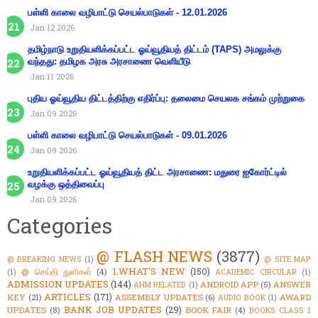
பள்ளி காலை வழிபாட்டு செயல்பாடுகள் - 12.01.2026
Jan 12 2026
தமிழ்நாடு உறுதியளிக்கப்பட்ட ஓய்வூதியத் திட்டம் (TAPS) அமலுக்கு
வந்தது: தமிழக அரசு அரசாணை வெளியீடு
Jan 11 2026
புதிய ஓய்வூதிய திட்டத்திற்கு எதிர்ப்பு: தலைமை செயலக சங்கம் முற்றுகை
Jan 09 2026
பள்ளி காலை வழிபாட்டு செயல்பாடுகள் - 09.01.2026
Jan 09 2026
உறுதியளிக்கப்பட்ட ஓய்வூதியத் திட்ட அரசாணை: மதுரை ஐகோர்ட்டில்
வழக்கு ஒத்திவைப்பு
Jan 09 2026
Categories
@ FLASH NEWS
(3877)
@ BREAKING NEWS
(1)
@ SITE MAP
1.WHAT'S NEW
(150)
@ செய்தி துளிகள்
(4)
(1)
ACADEMIC CIRCULAR
(1)
ADMISSION UPDATES
(144)
ANDROID APP
(5)
ANSWER
AHM RELATED
(1)
ARTICLES
(171)
KEY
(21)
ASSEMBLY UPDATES
(6)
AWARD
AUDIO BOOK
(1)
BANK JOB UPDATES
(29)
UPDATES
(8)
BOOK FAIR
(4)
BOOKS CLASS 1