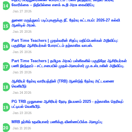
கோரிக்கை – நிதியில்லை எனக் கூறி அரசு கைவிரிப்பு
Jan 27 2026
துணை மருத்துவப் படிப்புகளுக்கு நீட் தேர்வு கட்டாயம்: 2026-27 கல்வி
ஆண்டில் அமல்.
Jan 25 2026
Part Time Teachers | முதல்வரின் சிறப்பு மதிப்பெண்கள் அறிவிப்பு:
பகுதிநேர ஆசிரியர்கள் போராட்டம் தற்காலிக வாபஸ்.
Jan 25 2026
Part Time Teachers | தமிழக அரசுப் பள்ளிகளில் பகுதிநேர ஆசிரியர்கள்
பணி நிரந்தரம் - சட்டசபையில் முதல்-அமைச்சர் மு.க.ஸ்டாலின் அறிவிப்பு.
Jan 25 2026
ஆசிரியா் தோ்வு வாரியத்தின் (TRB) ஆண்டுத் தோ்வு அட்டவணை
வெளியீடு
Jan 24 2026
PG TRB முதுகலை ஆசிரியர் நேரடி நியமனம் 2025 - தற்காலிக தெரிவுப்
பட்டியல் வெளியீடு.
Jan 23 2026
MRB நர்சிங் உதவியாளர் பணிக்கு விண்ணப்பிக்க அழைப்பு
Jan 21 2026