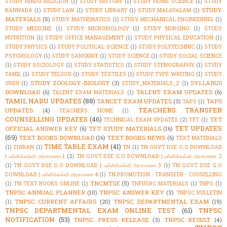
STUDY HINDU RELIGION
(1)
STUDY HISTORY
(1)
STUDY HOME SCIENCE
(1)
STUDY
STUDY
KANNADA
(1)
STUDY LAW
(1)
STUDY LIBRARY
(1)
STUDY MALAYALAM
(1)
MATERIALS
(5)
STUDY MATHEMATICS
(1)
STUDY MECHANICAL ENGINEERING
(1)
STUDY MEDICINE
(1)
STUDY MICROBIOLOGY
(1)
STUDY NURSING
(1)
STUDY
NUTRITION
(1)
STUDY OFFICE MANAGEMENT
(1)
STUDY PHYSICAL EDUCATION
(1)
STUDY PHYSICS
(1)
STUDY POLITICAL SCIENCE
(1)
STUDY POLYTECHNIC
(1)
STUDY
PSYCHOLOGY
(1)
STUDY SANSKRIT
(1)
STUDY SCIENCE
(1)
STUDY SOCIAL SCIENCE
(1)
STUDY SOCIOLOGY
(1)
STUDY STATISTICS
(1)
STUDY STENOGRAPHY
(1)
STUDY
TAMIL
(1)
STUDY TELUGU
(1)
STUDY TEXTILES
(1)
STUDY TYPE WRITING
(1)
STUDY
STUDY ZOOLOGY-BIOLOGY
(3)
SYLLABUS
URDU
(1)
STUDY_MATERIALS_2
(1)
DOWNLOAD
(6)
TALENT EXAM UPDATES
(6)
TALENT EXAM MATERIALS
(1)
TAMIL NADU UPDATES
(88)
TANCET EXAM UPDATES
(3)
TAPS
TAPS
(1)
TEACHERS TRANSFER
UPDATES
(4)
TEACHERS HOME
(1)
COUNSELLING UPDATES
(46)
TET
TECHNICAL EXAM UPDATES
(2)
TET
(1)
TET UPDATES
OFFICIAL ANSWER KEY
(6)
TET STUDY MATERIALS
(16)
(69)
TEXT BOOKS DOWNLOAD
(16)
TEXT BOOKS NEWS
(6)
TEXT MATERIALS
TIME TABLE EXAM
(41)
(1)
THIRAN
(1)
TN
(1)
TN GOVT DSE G.O DOWNLOAD
| பள்ளிக்கல்வி அரசாணை 1
(2)
TN GOVT DSE G.O DOWNLOAD | பள்ளிக்கல்வி அரசாணை 2
(1)
TN GOVT DSE G.O DOWNLOAD | பள்ளிக்கல்வி அரசாணை 3
(1)
TN GOVT DSE G.O
DOWNLOAD | பள்ளிக்கல்வி அரசாணை 4
(1)
TN PROMOTION - TRANSFER - COUSELLING
TNCMTSE
(5)
(1)
TN TEXT BOOKS ONLINE
(1)
TNFUSRC MATERIALS
(1)
TNPS
(1)
TNPSC ANNUAL PLANNER
(10)
TNPSC ANSWER KEY
(3)
TNPSC BULLETIN
TNPSC CURRENT AFFAIRS
(20)
TNPSC DEPARTMENTAL EXAM
(19)
(1)
TNPSC DEPARTMENTAL EXAM ONLINE TEST
(61)
TNPSC
NOTIFICATION
(53)
TNPSC PRESS RELEASE
(3)
TNPSC RESULT
(4)