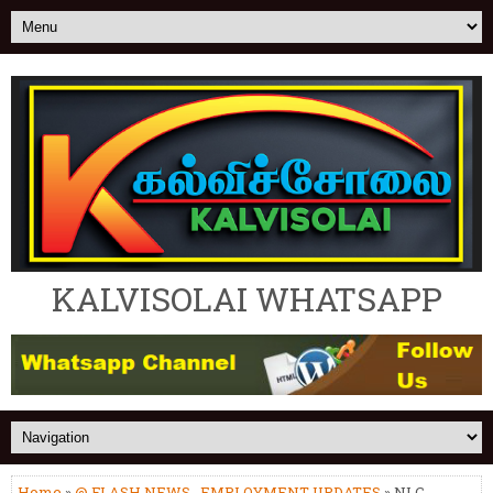
KALVISOLAI WHATSAPP
Home
»
@ FLASH NEWS
,
EMPLOYMENT UPDATES
» NLC