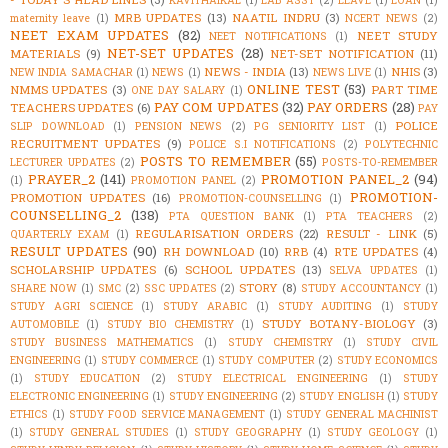
KAVITHAIKAL
(1)
LAB ASST
(2)
LEAVE
(1)
LOAN
(1)
MRB UPDATES
(13)
NAATIL INDRU
(3)
maternity leave
(1)
NCERT NEWS
(2)
NEET EXAM UPDATES
(82)
NEET STUDY
NEET NOTIFICATIONS
(1)
NET-SET UPDATES
(28)
MATERIALS
(9)
NET-SET NOTIFICATION
(11)
NEWS - INDIA
(13)
NHIS
(3)
NEW INDIA SAMACHAR
(1)
NEWS
(1)
NEWS LIVE
(1)
ONLINE TEST
(53)
NMMS UPDATES
(3)
PART TIME
ONE DAY SALARY
(1)
PAY COM UPDATES
(32)
PAY ORDERS
(28)
TEACHERS UPDATES
(6)
PAY
POLICE
SLIP DOWNLOAD
(1)
PENSION NEWS
(2)
PG SENIORITY LIST
(1)
RECRUITMENT UPDATES
(9)
POLICE S.I NOTIFICATIONS
(2)
POLYTECHNIC
POSTS TO REMEMBER
(55)
LECTURER UPDATES
(2)
POSTS-TO-REMEMBER
PRAYER_2
(141)
PROMOTION PANEL_2
(94)
(1)
PROMOTION PANEL
(2)
PROMOTION-
PROMOTION UPDATES
(16)
PROMOTION-COUNSELLING
(1)
COUNSELLING_2
(138)
PTA QUESTION BANK
(1)
PTA TEACHERS
(2)
REGULARISATION ORDERS
(22)
RESULT - LINK
(5)
QUARTERLY EXAM
(1)
RESULT UPDATES
(90)
RH DOWNLOAD
(10)
RRB
(4)
RTE UPDATES
(4)
SCHOLARSHIP UPDATES
(6)
SCHOOL UPDATES
(13)
SELVA UPDATES
(1)
STORY
(8)
SHARE NOW
(1)
SMC
(2)
SSC UPDATES
(2)
STUDY ACCOUNTANCY
(1)
STUDY AGRI SCIENCE
(1)
STUDY ARABIC
(1)
STUDY AUDITING
(1)
STUDY
STUDY BOTANY-BIOLOGY
(3)
AUTOMOBILE
(1)
STUDY BIO CHEMISTRY
(1)
STUDY BUSINESS MATHEMATICS
(1)
STUDY CHEMISTRY
(1)
STUDY CIVIL
ENGINEERING
(1)
STUDY COMMERCE
(1)
STUDY COMPUTER
(2)
STUDY ECONOMICS
(1)
STUDY EDUCATION
(2)
STUDY ELECTRICAL ENGINEERING
(1)
STUDY
ELECTRONIC ENGINEERING
(1)
STUDY ENGINEERING
(2)
STUDY ENGLISH
(1)
STUDY
ETHICS
(1)
STUDY FOOD SERVICE MANAGEMENT
(1)
STUDY GENERAL MACHINIST
(1)
STUDY GENERAL STUDIES
(1)
STUDY GEOGRAPHY
(1)
STUDY GEOLOGY
(1)