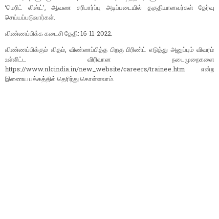
‘மெரிட் லிஸ்ட்’, ஆவண சரிபார்ப்பு அடிப்படையில் தகுதியானவர்கள் தேர்வு
செய்யப்படுவார்கள்.
விண்ணப்பிக்க கடைசி தேதி: 16-11-2022.
விண்ணப்பிக்கும் விதம், விண்ணப்பித்த பிறகு பிரிண்ட் எடுத்து அனுப்பும் விவரம்
உள்ளிட்ட விரிவான நடைமுறைகளை
https://www.nlcindia.in/new_website/careers/trainee.htm என்ற
இணைய பக்கத்தில் தெரிந்து கொள்ளலாம்.