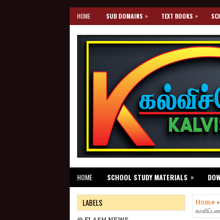
»
»
HOME
SUB DOMAINS
TEXT BOOKS
SC
»
HOME
SCHOOL STUDY MATERIALS
DO
LABELS
Home
காலிப்பண
@ FLASH NEWS