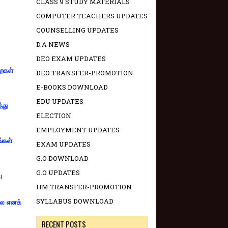
CLASS 9 STUDY MATERIALS
COMPUTER TEACHERS UPDATES
COUNSELLING UPDATES
D.A NEWS
DEO EXAM UPDATES
றைகள்
DEO TRANSFER-PROMOTION
E-BOOKS DOWNLOAD
EDU UPDATES
்து
ELECTION
EMPLOYMENT UPDATES
ங்கள்
EXAM UPDATES
G.O DOWNLOAD
G.O UPDATES
ு
HM TRANSFER-PROMOTION
SYLLABUS DOWNLOAD
்லை எனக்
RECENT POSTS