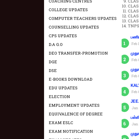
COACHING CENTRES
CLASS
CLAS
COLLEGE UPDATES
CLAS
CLAS
COMPUTER TEACHERS UPDATES
CLAS
TNPS
COUNSELLING UPDATES
CPS UPDATES
பணிய
Feb 
D.A G.O
DEO TRANSFER-PROMOTION
முது
Feb 
DGE
முது
DSE
Feb 
E-BOOKS DOWNLOAD
KAL
EDU UPDATES
Feb 
ELECTION
JEE.
EMPLOYMENT UPDATES
Jan 
EQUIVALENCE OF DEGREE
பள்ள
EXAM ESLC
Jan 
EXAM NOTIFICATION
முது