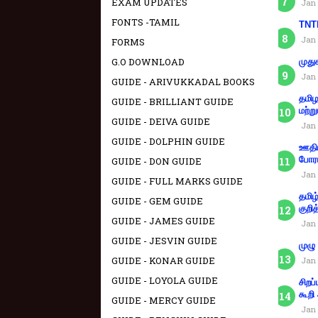
EXAM UPDATES
Jan 
FONTS -TAMIL
TNTE
Jan 
FORMS
G.O DOWNLOAD
முது
Jan 
GUIDE - ARIVUKKADAL BOOKS
தமிழ
GUIDE - BRILLIANT GUIDE
மற்று
GUIDE - DEIVA GUIDE
Jan 
GUIDE - DOLPHIN GUIDE
ஊதிய
போரா
GUIDE - DON GUIDE
Jan 
GUIDE - FULL MARKS GUIDE
தமிழ
GUIDE - GEM GUIDE
குறித
GUIDE - JAMES GUIDE
Jan 
GUIDE - JESVIN GUIDE
முழு
GUIDE - KONAR GUIDE
Jan 
GUIDE - LOYOLA GUIDE
சிறப
கூறி
GUIDE - MERCY GUIDE
Jan 