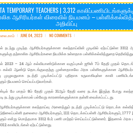
TA TEMPORARY TEACHERS | 3,312 காலிப்பணியிடங்களுக்
ாலிக ஆசிரியர்கள் விரைவில் நியமனம் – பள்ளிக்கல்வித
அறிவிப்பு
ோலை.காம்
JUNE 04, 2023
NO COMMENTS
ல் நடந்து முடிந்த ஆசிரியர்களுக்கான கலந்தாய்வின் முடிவில் ஏற்பட்டுள்ள 3312 ஆ
களுக்கு தற்காலிக ஆசிரியர்களை நியமிக்க உள்ளதாக பள்ளிக்கல்வித்துறை தெரிவித்து
ில் 2023 – 24 ஆம் கல்வியாண்டுக்கான வகுப்புகள் ஜூன் 7ம் தேதி முதல் தொடங்
 கல்வி ஆண்டு தொடங்குவதற்கு முன்னதாகவே அரசு பள்ளிகளுக்கான ஆசிரியர
வு முழுவதுமாக நடத்தி முடிக்கப்பட்டு புதிதாக உருவாகியுள்ள காலி பணியிடங
ளும் நியமனம் செய்யப்படுவார்கள்.
ண்டில் மே மாதம் 8ம் தேதி முதல் 31ஆம் தேதி வரை நடக்க இருந்த போது கலந்
டபடி நடந்து முடிக்காமல் பல்வேறு காரணங்களுக்காக தள்ளி வைக்கப்பட்டது.
சிரியர்களுக்கான கலந்தாய்வு அனைத்தும் நடத்தி முடிக்கப்பட்டு தொடக்க கல்வித
நடுநிலைப்பள்ளி தலைமை ஆசிரியர்களும், 1111 தொடக்கப்பள்ளி ஆசிரியர்களும், 17
ளும் என்று மொத்தமாக 3312 பேர் பணி மாற்றம் செய்யப்பட்டுள்ளனர். இதனால் அரசு 
312 காலியிடங்கள் ஏற்பட்டுள்ளது.