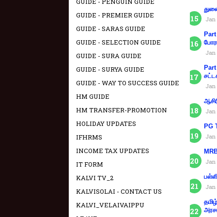
GUIDE - PENGUIN GUIDE
துணை
GUIDE - PREMIER GUIDE
Jan 
GUIDE - SARAS GUIDE
Part
GUIDE - SELECTION GUIDE
போரா
Jan 
GUIDE - SURA GUIDE
Part
GUIDE - SURYA GUIDE
சட்ட
GUIDE - WAY TO SUCCESS GUIDE
Jan 
HM GUIDE
ஆசிர
HM TRANSFER-PROMOTION
Jan 
HOLIDAY UPDATES
PG T
IFHRMS
Jan 
INCOME TAX UPDATES
MRB 
Jan 
IT FORM
பள்ள
KALVI TV_2
Jan 
KALVISOLAI - CONTACT US
தமிழ
KALVI_VELAIVAIPPU
அரச