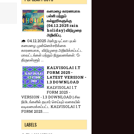
கனமழை காரணமாக
பள்ளி மற்றும்
கல்லூரிகளுக்கு
(04.12.2025 rain
holiday) விடுமுறை
அறிவிப்பு.
🌧️ 04.12.2025 அன்று டிட்வா புயல்
கனமழை முன்னெச்சரிக்கை
காரணமாக, விடுமுறை அறிவிக்கப்பட்ட
மாவட்டங்கள் மற்றும் நிறுவனங்கள்: 💦
திருவள்ளூர் ...
KALVISOLAI I.T
FORM 2025 -
LATEST VERSION -
1.3 DOWNLOAD
KALVISOLAI I.T
FORM 2025 -
VERSION - 1.3 DOWNLOAD | சில
நிமிடங்களில் தயார் செய்யும் வகையில்
வடிவமைக்கப்பட்ட KALVISOLAI I.T
FORM 2025.......
LABELS