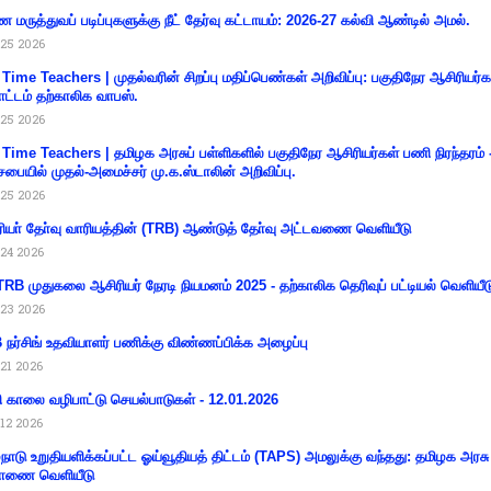
 மருத்துவப் படிப்புகளுக்கு நீட் தேர்வு கட்டாயம்: 2026-27 கல்வி ஆண்டில் அமல்.
25 2026
 Time Teachers | முதல்வரின் சிறப்பு மதிப்பெண்கள் அறிவிப்பு: பகுதிநேர ஆசிரியர்க
ட்டம் தற்காலிக வாபஸ்.
25 2026
 Time Teachers | தமிழக அரசுப் பள்ளிகளில் பகுதிநேர ஆசிரியர்கள் பணி நிரந்தரம் 
சபையில் முதல்-அமைச்சர் மு.க.ஸ்டாலின் அறிவிப்பு.
25 2026
ியா் தோ்வு வாரியத்தின் (TRB) ஆண்டுத் தோ்வு அட்டவணை வெளியீடு
24 2026
RB முதுகலை ஆசிரியர் நேரடி நியமனம் 2025 - தற்காலிக தெரிவுப் பட்டியல் வெளியீட
23 2026
நர்சிங் உதவியாளர் பணிக்கு விண்ணப்பிக்க அழைப்பு
21 2026
ி காலை வழிபாட்டு செயல்பாடுகள் - 12.01.2026
12 2026
்நாடு உறுதியளிக்கப்பட்ட ஓய்வூதியத் திட்டம் (TAPS) அமலுக்கு வந்தது: தமிழக அரசு
ாணை வெளியீடு