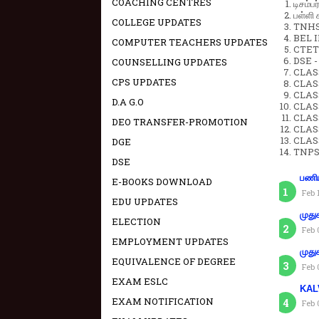
COACHING CENTRES
டிசம்ப
பள்ளி 
COLLEGE UPDATES
TNHSP
BEL IN
COMPUTER TEACHERS UPDATES
CTET 
DSE -
COUNSELLING UPDATES
CLAS
CPS UPDATES
CLASS
CLASS
D.A G.O
CLAS
CLAS
DEO TRANSFER-PROMOTION
CLAS
CLAS
DGE
TNPS
DSE
பணிய
E-BOOKS DOWNLOAD
Feb 
EDU UPDATES
முது
ELECTION
Feb 
EMPLOYMENT UPDATES
முது
EQUIVALENCE OF DEGREE
Feb 
EXAM ESLC
KAL
EXAM NOTIFICATION
Feb 