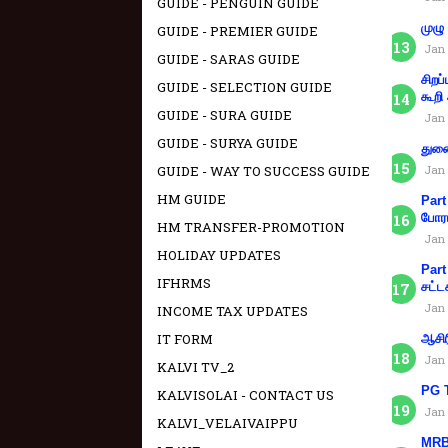
GUIDE - PENGUIN GUIDE
முழு
GUIDE - PREMIER GUIDE
Jan 
GUIDE - SARAS GUIDE
சிறப
GUIDE - SELECTION GUIDE
கூறி
GUIDE - SURA GUIDE
Jan 
GUIDE - SURYA GUIDE
துணை
GUIDE - WAY TO SUCCESS GUIDE
Jan 
HM GUIDE
Part
போரா
HM TRANSFER-PROMOTION
Jan 
HOLIDAY UPDATES
Part
IFHRMS
சட்ட
Jan 
INCOME TAX UPDATES
IT FORM
ஆசிர
Jan 
KALVI TV_2
PG T
KALVISOLAI - CONTACT US
Jan 
KALVI_VELAIVAIPPU
MRB 