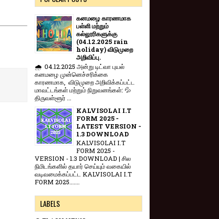
கனமழை காரணமாக
பள்ளி மற்றும்
கல்லூரிகளுக்கு
(04.12.2025 rain
holiday) விடுமுறை
அறிவிப்பு.
🌧️ 04.12.2025 அன்று டிட்வா புயல்
கனமழை முன்னெச்சரிக்கை
காரணமாக, விடுமுறை அறிவிக்கப்பட்ட
மாவட்டங்கள் மற்றும் நிறுவனங்கள்: 💦
திருவள்ளூர் ...
KALVISOLAI I.T
FORM 2025 -
LATEST VERSION -
1.3 DOWNLOAD
KALVISOLAI I.T
FORM 2025 -
VERSION - 1.3 DOWNLOAD | சில
நிமிடங்களில் தயார் செய்யும் வகையில்
வடிவமைக்கப்பட்ட KALVISOLAI I.T
FORM 2025.......
LABELS