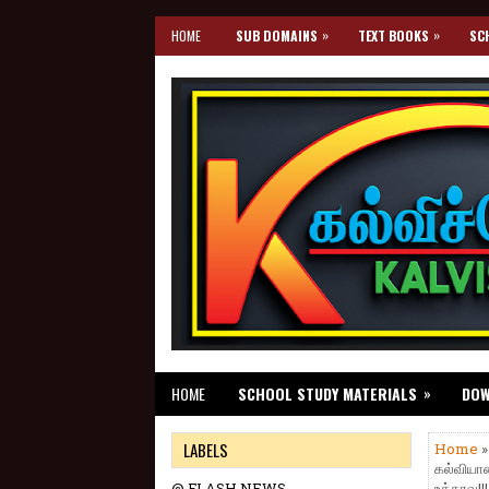
»
»
HOME
SUB DOMAINS
TEXT BOOKS
SC
»
HOME
SCHOOL STUDY MATERIALS
DO
LABELS
Home
கல்வியா
@ FLASH NEWS
உத்தரவு!!!