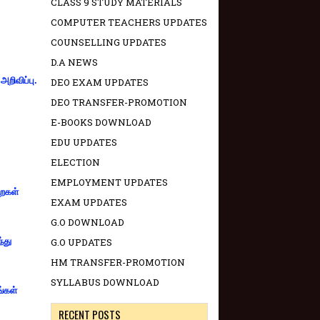
CLASS 9 STUDY MATERIALS
COMPUTER TEACHERS UPDATES
COUNSELLING UPDATES
D.A NEWS
றிவிப்பு.
DEO EXAM UPDATES
DEO TRANSFER-PROMOTION
E-BOOKS DOWNLOAD
EDU UPDATES
ELECTION
EMPLOYMENT UPDATES
றைகள்
EXAM UPDATES
G.O DOWNLOAD
்து
G.O UPDATES
HM TRANSFER-PROMOTION
SYLLABUS DOWNLOAD
ங்கள்
RECENT POSTS