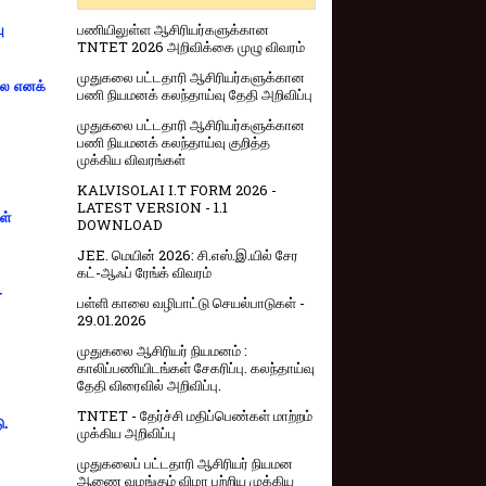
பணியிலுள்ள ஆசிரியர்களுக்கான
ு
TNTET 2026 அறிவிக்கை முழு விவரம்
முதுகலை பட்டதாரி ஆசிரியர்களுக்கான
்லை எனக்
பணி நியமனக் கலந்தாய்வு தேதி அறிவிப்பு
முதுகலை பட்டதாரி ஆசிரியர்களுக்கான
பணி நியமனக் கலந்தாய்வு குறித்த
முக்கிய விவரங்கள்
KALVISOLAI I.T FORM 2026 -
LATEST VERSION - 1.1
ள்
DOWNLOAD
JEE. மெயின் 2026: சி.எஸ்.இ.யில் சேர
கட்-ஆஃப் ரேங்க் விவரம்
-
பள்ளி காலை வழிபாட்டு செயல்பாடுகள் -
29.01.2026
முதுகலை ஆசிரியர் நியமனம் :
காலிப்பணியிடங்கள் சேகரிப்பு. கலந்தாய்வு
தேதி விரைவில் அறிவிப்பு.
TNTET - தேர்ச்சி மதிப்பெண்கள் மாற்றம்
ு.
முக்கிய அறிவிப்பு
முதுகலைப் பட்டதாரி ஆசிரியர் நியமன
ஆணை வழங்கும் விழா பற்றிய முக்கிய