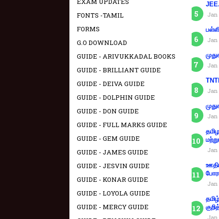
EXAM UPDATES
JEE.
FONTS -TAMIL
Jan 
FORMS
பள்ள
Jan 
G.O DOWNLOAD
முது
GUIDE - ARIVUKKADAL BOOKS
Jan 
GUIDE - BRILLIANT GUIDE
TNTE
GUIDE - DEIVA GUIDE
Jan 
GUIDE - DOLPHIN GUIDE
முது
GUIDE - DON GUIDE
Jan 
GUIDE - FULL MARKS GUIDE
தமிழ
GUIDE - GEM GUIDE
மற்று
Jan 
GUIDE - JAMES GUIDE
GUIDE - JESVIN GUIDE
ஊதிய
போரா
GUIDE - KONAR GUIDE
Jan 
GUIDE - LOYOLA GUIDE
தமிழ
GUIDE - MERCY GUIDE
குறித
Jan 