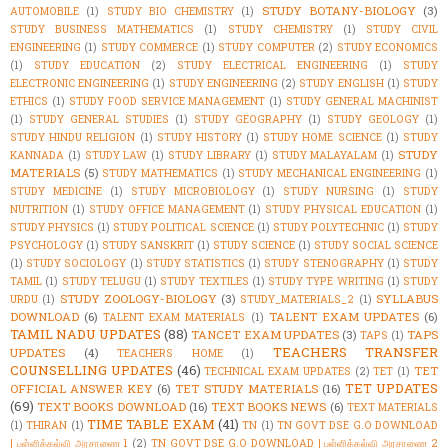
STUDY BOTANY-BIOLOGY
(3)
AUTOMOBILE
(1)
STUDY BIO CHEMISTRY
(1)
STUDY BUSINESS MATHEMATICS
(1)
STUDY CHEMISTRY
(1)
STUDY CIVIL
ENGINEERING
(1)
STUDY COMMERCE
(1)
STUDY COMPUTER
(2)
STUDY ECONOMICS
(1)
STUDY EDUCATION
(2)
STUDY ELECTRICAL ENGINEERING
(1)
STUDY
ELECTRONIC ENGINEERING
(1)
STUDY ENGINEERING
(2)
STUDY ENGLISH
(1)
STUDY
ETHICS
(1)
STUDY FOOD SERVICE MANAGEMENT
(1)
STUDY GENERAL MACHINIST
(1)
STUDY GENERAL STUDIES
(1)
STUDY GEOGRAPHY
(1)
STUDY GEOLOGY
(1)
STUDY HINDU RELIGION
(1)
STUDY HISTORY
(1)
STUDY HOME SCIENCE
(1)
STUDY
STUDY
KANNADA
(1)
STUDY LAW
(1)
STUDY LIBRARY
(1)
STUDY MALAYALAM
(1)
MATERIALS
(5)
STUDY MATHEMATICS
(1)
STUDY MECHANICAL ENGINEERING
(1)
STUDY MEDICINE
(1)
STUDY MICROBIOLOGY
(1)
STUDY NURSING
(1)
STUDY
NUTRITION
(1)
STUDY OFFICE MANAGEMENT
(1)
STUDY PHYSICAL EDUCATION
(1)
STUDY PHYSICS
(1)
STUDY POLITICAL SCIENCE
(1)
STUDY POLYTECHNIC
(1)
STUDY
PSYCHOLOGY
(1)
STUDY SANSKRIT
(1)
STUDY SCIENCE
(1)
STUDY SOCIAL SCIENCE
(1)
STUDY SOCIOLOGY
(1)
STUDY STATISTICS
(1)
STUDY STENOGRAPHY
(1)
STUDY
TAMIL
(1)
STUDY TELUGU
(1)
STUDY TEXTILES
(1)
STUDY TYPE WRITING
(1)
STUDY
STUDY ZOOLOGY-BIOLOGY
(3)
SYLLABUS
URDU
(1)
STUDY_MATERIALS_2
(1)
DOWNLOAD
(6)
TALENT EXAM UPDATES
(6)
TALENT EXAM MATERIALS
(1)
TAMIL NADU UPDATES
(88)
TANCET EXAM UPDATES
(3)
TAPS
TAPS
(1)
TEACHERS TRANSFER
UPDATES
(4)
TEACHERS HOME
(1)
COUNSELLING UPDATES
(46)
TET
TECHNICAL EXAM UPDATES
(2)
TET
(1)
TET UPDATES
OFFICIAL ANSWER KEY
(6)
TET STUDY MATERIALS
(16)
(69)
TEXT BOOKS DOWNLOAD
(16)
TEXT BOOKS NEWS
(6)
TEXT MATERIALS
TIME TABLE EXAM
(41)
(1)
THIRAN
(1)
TN
(1)
TN GOVT DSE G.O DOWNLOAD
| பள்ளிக்கல்வி அரசாணை 1
(2)
TN GOVT DSE G.O DOWNLOAD | பள்ளிக்கல்வி அரசாணை 2