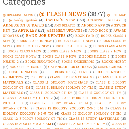
Categories
@ FLASH NEWS
(3877)
@ BREAKING NEWS
(1)
@ SITE MAP
1.WHAT'S NEW
(150)
@ செய்தி துளிகள்
(4)
(1)
ACADEMIC CIRCULAR
(1)
ADMISSION UPDATES
(144)
ANDROID APP
(5)
ANSWER
AHM RELATED
(1)
ARTICLES
(171)
KEY
(21)
ASSEMBLY UPDATES
(6)
AWARD
AUDIO BOOK
(1)
BANK JOB UPDATES
(29)
UPDATES
(8)
BOOK FAIR
(4)
BOOKS CLASS 1
NEW
(1)
BOOKS CLASS 10 NEW
(1)
BOOKS CLASS 11 NEW
(1)
BOOKS CLASS 12
NEW
(1)
BOOKS CLASS 2 NEW
(1)
BOOKS CLASS 3 NEW
(1)
BOOKS CLASS 4 NEW
(1)
BOOKS CLASS 5 NEW
(1)
BOOKS CLASS 6 NEW
(1)
BOOKS CLASS 7 NEW
(1)
BOOKS CLASS 8 NEW
(1)
BOOKS CLASS 9 NEW
(1)
BOOKS D.ELE.ED 1
(1)
BOOKS
BOOKS NCERT
D.ELE.ED 2
(1)
BOOKS EDUCATION
(2)
BOOKS ENGINEERING
(2)
(13)
CALENDAR FOR SCHOOLS
(6)
BOOKS POLYTECHNIC
(1)
CAREER GUIDANCE
CBSE UPDATES
(4)
CEO TRANSFER-
(1)
CCE REGISTER
(2)
CCRT
(1)
PROMOTION
(7)
CLASS 10 STUDY
CEO LIST
(1)
CLASS 1 STUDY MATERIALS
(1)
MATERIALS
(13)
CLASS 11 BIOLOGY MATERIALS
(3)
CLASS 11 BIOLOGY
CLASS 11 STUDY
ZOOLOGY OT -EM
(1)
CLASS 11 BIOLOGY ZOOLOGY OT -TM
(1)
MATERIALS
(9)
CLASS 11 ZOOLOGY OT -EM
(1)
CLASS 11 ZOOLOGY OT -TM
(1)
CLASS 11 ZOOLOGY OT -TM_2
(13)
CLASS 12 BIO BOT - BIO ZOO ONLINE TEST
WITH AUDIO
(1)
CLASS 12 BIOLOGY BOTANY OT EM
(1)
CLASS 12 BIOLOGY
CLASS 12 BIOLOGY ZOOLOGY 2-3-5 EM
(4)
CLASS 12
BOTANY OT TM
(2)
BIOLOGY ZOOLOGY 2-3-5 TM
(4)
CLASS 12 BIOLOGY ZOOLOGY OT EM
(1)
CLASS 12 STUDY MATERIALS
(15)
CLASS 12 BIOLOGY ZOOLOGY OT TM
(1)
CLASS 12 ZOOLOGY 2-3-5 EM
(4)
CLASS 12 ZOOLOGY 2-3-5 TM
(4)
CLASS 12
ZOOLOGY OT EM
(1)
CLASS 12 ZOOLOGY OT TM
(1)
CLASS 12 ZOOLOGY TM
(1)