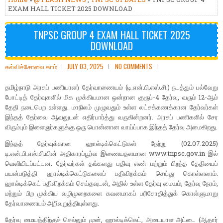
EXAM HALL TICKET 2025 DOWNLOAD
TNPSC GROUP 4 EXAM HALL TICKET 2025
DOWNLOAD
கல்விச்சோலை.காம்
JULY 03, 2025
NO COMMENTS
தமிழ்நாடு அரசுப் பணியாளர் தேர்வாணையம் (டி.என்.பி.எஸ்.சி.) நடத்தும் பல்வேறு
போட்டித் தேர்வுகளில் மிக முக்கியமான ஒன்றான குரூப்-4 தேர்வு, வரும் 12-ஆம்
தேதி நடைபெற உள்ளது. மாநிலம் முழுவதும் உள்ள லட்சக்கணக்கான தேர்வர்கள்
இந்தத் தேர்வை ஆவலுடன் எதிர்பார்த்து வருகின்றனர். அரசுப் பணிகளில் சேர
விரும்பும் இளைஞர்களுக்கு ஒரு பொன்னான வாய்ப்பாக இந்தத் தேர்வு அமைகிறது.
இந்தத் தேர்வுக்கான ஹால்டிக்கெட்டுகள் நேற்று (02.07.2025)
டி.என்.பி.எஸ்.சி.யின் அதிகாரப்பூர்வ இணையதளமான www.tnpsc.gov.in இல்
வெளியிடப்பட்டன. தேர்வர்கள் தங்களது பதிவு எண் மற்றும் பிறந்த தேதியைப்
பயன்படுத்தி ஹால்டிக்கெட்டுகளைப் பதிவிறக்கம் செய்து கொள்ளலாம்.
ஹால்டிக்கெட் பதிவிறக்கம் செய்தவுடன், அதில் உள்ள தேர்வு மையம், தேர்வு நேரம்,
மற்றும் பிற முக்கிய வழிமுறைகளை கவனமாகப் பரிசோதித்துக் கொள்ளுமாறு
தேர்வாணையம் அறிவுறுத்தியுள்ளது.
தேர்வு மையத்திற்குச் செல்லும் முன், ஹால்டிக்கெட், அடையாள அட்டை (ஆதார்