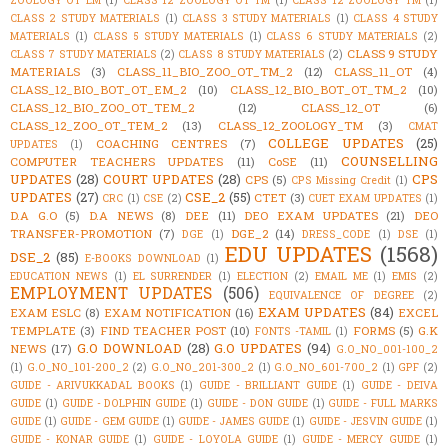
CLASS 2 STUDY MATERIALS
(1)
CLASS 3 STUDY MATERIALS
(1)
CLASS 4 STUDY
MATERIALS
(1)
CLASS 5 STUDY MATERIALS
(1)
CLASS 6 STUDY MATERIALS
(2)
CLASS 9 STUDY
CLASS 7 STUDY MATERIALS
(2)
CLASS 8 STUDY MATERIALS
(2)
MATERIALS
(3)
CLASS_11_BIO_ZOO_OT_TM_2
(12)
CLASS_11_OT
(4)
CLASS_12_BIO_BOT_OT_EM_2
(10)
CLASS_12_BIO_BOT_OT_TM_2
(10)
CLASS_12_BIO_ZOO_OT_TEM_2
(12)
CLASS_12_OT
(6)
CLASS_12_ZOO_OT_TEM_2
(13)
CLASS_12_ZOOLOGY_TM
(3)
CMAT
COLLEGE UPDATES
(25)
COACHING CENTRES
(7)
UPDATES
(1)
COUNSELLING
COMPUTER TEACHERS UPDATES
(11)
CoSE
(11)
UPDATES
(28)
COURT UPDATES
(28)
CPS
CPS
(5)
CPS Missing Credit
(1)
UPDATES
(27)
CSE_2
(55)
CTET
(3)
CRC
(1)
CSE
(2)
CUET EXAM UPDATES
(1)
D.A G.O
(5)
D.A NEWS
(8)
DEE
(11)
DEO EXAM UPDATES
(21)
DEO
TRANSFER-PROMOTION
(7)
DGE_2
(14)
DGE
(1)
DRESS_CODE
(1)
DSE
(1)
EDU UPDATES
(1568)
DSE_2
(85)
E-BOOKS DOWNLOAD
(1)
EDUCATION NEWS
(1)
EL SURRENDER
(1)
ELECTION
(2)
EMAIL ME
(1)
EMIS
(2)
EMPLOYMENT UPDATES
(506)
EQUIVALENCE OF DEGREE
(2)
EXAM UPDATES
(84)
EXAM ESLC
(8)
EXAM NOTIFICATION
(16)
EXCEL
TEMPLATE
(3)
FIND TEACHER POST
(10)
FORMS
(5)
G.K
FONTS -TAMIL
(1)
G.O DOWNLOAD
(28)
G.O UPDATES
(94)
NEWS
(17)
G.O_NO_001-100_2
(1)
G.O_NO_101-200_2
(2)
G.O_NO_201-300_2
(1)
G.O_NO_601-700_2
(1)
GPF
(2)
GUIDE - ARIVUKKADAL BOOKS
(1)
GUIDE - BRILLIANT GUIDE
(1)
GUIDE - DEIVA
GUIDE
(1)
GUIDE - DOLPHIN GUIDE
(1)
GUIDE - DON GUIDE
(1)
GUIDE - FULL MARKS
GUIDE
(1)
GUIDE - GEM GUIDE
(1)
GUIDE - JAMES GUIDE
(1)
GUIDE - JESVIN GUIDE
(1)
GUIDE - KONAR GUIDE
(1)
GUIDE - LOYOLA GUIDE
(1)
GUIDE - MERCY GUIDE
(1)