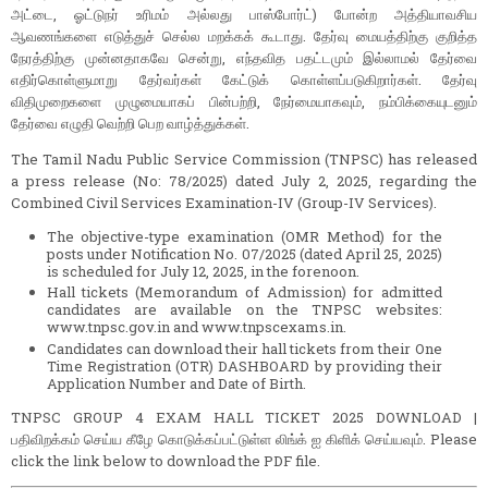
அட்டை, ஓட்டுநர் உரிமம் அல்லது பாஸ்போர்ட்) போன்ற அத்தியாவசிய
ஆவணங்களை எடுத்துச் செல்ல மறக்கக் கூடாது. தேர்வு மையத்திற்கு குறித்த
நேரத்திற்கு முன்னதாகவே சென்று, எந்தவித பதட்டமும் இல்லாமல் தேர்வை
எதிர்கொள்ளுமாறு தேர்வர்கள் கேட்டுக் கொள்ளப்படுகிறார்கள். தேர்வு
விதிமுறைகளை முழுமையாகப் பின்பற்றி, நேர்மையாகவும், நம்பிக்கையுடனும்
தேர்வை எழுதி வெற்றி பெற வாழ்த்துக்கள்.
The Tamil Nadu Public Service Commission (TNPSC) has released
a press release (No: 78/2025) dated July 2, 2025, regarding the
Combined Civil Services Examination-IV (Group-IV Services).
The objective-type examination (OMR Method) for the
posts under Notification No. 07/2025 (dated April 25, 2025)
is scheduled for July 12, 2025, in the forenoon.
Hall tickets (Memorandum of Admission) for admitted
candidates are available on the TNPSC websites:
www.tnpsc.gov.in and www.tnpscexams.in.
Candidates can download their hall tickets from their One
Time Registration (OTR) DASHBOARD by providing their
Application Number and Date of Birth.
TNPSC GROUP 4 EXAM HALL TICKET 2025 DOWNLOAD |
பதிவிறக்கம் செய்ய கீழே கொடுக்கப்பட்டுள்ள லிங்க் ஐ கிளிக் செய்யவும். Please
click the link below to download the PDF file.