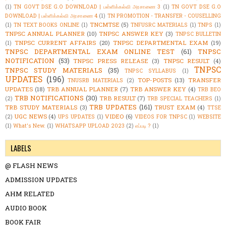
(1)
TN GOVT DSE G.O DOWNLOAD | பள்ளிக்கல்வி அரசாணை 3
(1)
TN GOVT DSE G.O
DOWNLOAD | பள்ளிக்கல்வி அரசாணை 4
(1)
TN PROMOTION - TRANSFER - COUSELLING
TNCMTSE
(5)
(1)
TN TEXT BOOKS ONLINE
(1)
TNFUSRC MATERIALS
(1)
TNPS
(1)
TNPSC ANNUAL PLANNER
(10)
TNPSC ANSWER KEY
(3)
TNPSC BULLETIN
TNPSC CURRENT AFFAIRS
(20)
TNPSC DEPARTMENTAL EXAM
(19)
(1)
TNPSC DEPARTMENTAL EXAM ONLINE TEST
(61)
TNPSC
NOTIFICATION
(53)
TNPSC PRESS RELEASE
(3)
TNPSC RESULT
(4)
TNPSC
TNPSC STUDY MATERIALS
(35)
TNPSC SYLLABUS
(1)
UPDATES
(196)
TOP-POSTS
(13)
TRANSFER
TNUSRB MATERIALS
(2)
UPDATES
(18)
TRB ANNUAL PLANNER
(7)
TRB ANSWER KEY
(4)
TRB BEO
TRB NOTIFICATIONS
(30)
TRB RESULT
(7)
(2)
TRB SPECIAL TEACHERS
(1)
TRB UPDATES
(161)
TRB STUDY MATERIALS
(3)
TRUST EXAM
(4)
TTSE
UGC NEWS
(4)
VIDEO
(6)
(2)
UPS UPDATES
(1)
VIDEOS FOR TNPSC
(1)
WEBSITE
(1)
What's New.
(1)
WHATSAPP UPLOAD 2023
(2)
எப்படி ?
(1)
LABELS
@ FLASH NEWS
ADMISSION UPDATES
AHM RELATED
AUDIO BOOK
BOOK FAIR