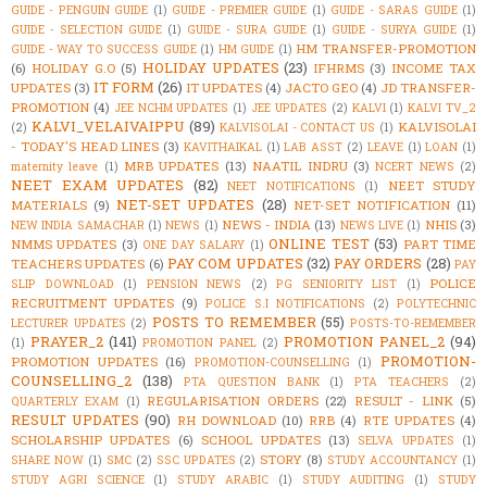
GUIDE - PENGUIN GUIDE
(1)
GUIDE - PREMIER GUIDE
(1)
GUIDE - SARAS GUIDE
(1)
GUIDE - SELECTION GUIDE
(1)
GUIDE - SURA GUIDE
(1)
GUIDE - SURYA GUIDE
(1)
HM TRANSFER-PROMOTION
GUIDE - WAY TO SUCCESS GUIDE
(1)
HM GUIDE
(1)
HOLIDAY UPDATES
(23)
(6)
HOLIDAY G.O
(5)
IFHRMS
(3)
INCOME TAX
IT FORM
(26)
UPDATES
(3)
IT UPDATES
(4)
JACTO GEO
(4)
JD TRANSFER-
PROMOTION
(4)
JEE NCHM UPDATES
(1)
JEE UPDATES
(2)
KALVI
(1)
KALVI TV_2
KALVI_VELAIVAIPPU
(89)
KALVISOLAI
(2)
KALVISOLAI - CONTACT US
(1)
- TODAY'S HEAD LINES
(3)
KAVITHAIKAL
(1)
LAB ASST
(2)
LEAVE
(1)
LOAN
(1)
MRB UPDATES
(13)
NAATIL INDRU
(3)
maternity leave
(1)
NCERT NEWS
(2)
NEET EXAM UPDATES
(82)
NEET STUDY
NEET NOTIFICATIONS
(1)
NET-SET UPDATES
(28)
MATERIALS
(9)
NET-SET NOTIFICATION
(11)
NEWS - INDIA
(13)
NHIS
(3)
NEW INDIA SAMACHAR
(1)
NEWS
(1)
NEWS LIVE
(1)
ONLINE TEST
(53)
NMMS UPDATES
(3)
PART TIME
ONE DAY SALARY
(1)
PAY COM UPDATES
(32)
PAY ORDERS
(28)
TEACHERS UPDATES
(6)
PAY
POLICE
SLIP DOWNLOAD
(1)
PENSION NEWS
(2)
PG SENIORITY LIST
(1)
RECRUITMENT UPDATES
(9)
POLICE S.I NOTIFICATIONS
(2)
POLYTECHNIC
POSTS TO REMEMBER
(55)
LECTURER UPDATES
(2)
POSTS-TO-REMEMBER
PRAYER_2
(141)
PROMOTION PANEL_2
(94)
(1)
PROMOTION PANEL
(2)
PROMOTION-
PROMOTION UPDATES
(16)
PROMOTION-COUNSELLING
(1)
COUNSELLING_2
(138)
PTA QUESTION BANK
(1)
PTA TEACHERS
(2)
REGULARISATION ORDERS
(22)
RESULT - LINK
(5)
QUARTERLY EXAM
(1)
RESULT UPDATES
(90)
RH DOWNLOAD
(10)
RRB
(4)
RTE UPDATES
(4)
SCHOLARSHIP UPDATES
(6)
SCHOOL UPDATES
(13)
SELVA UPDATES
(1)
STORY
(8)
SHARE NOW
(1)
SMC
(2)
SSC UPDATES
(2)
STUDY ACCOUNTANCY
(1)
STUDY AGRI SCIENCE
(1)
STUDY ARABIC
(1)
STUDY AUDITING
(1)
STUDY