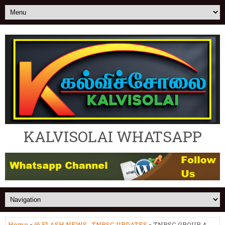
KALVISOLAI WHATSAPP
Home
»
@ FLASH NEWS
,
TNPSC UPDATES
» TNPSC GROUP 4