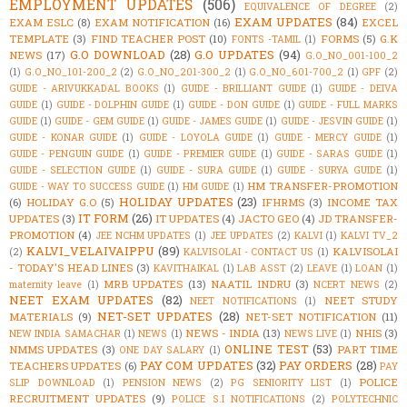
EMPLOYMENT UPDATES
(506)
EQUIVALENCE OF DEGREE
(2)
EXAM UPDATES
(84)
EXAM ESLC
(8)
EXAM NOTIFICATION
(16)
EXCEL
TEMPLATE
(3)
FIND TEACHER POST
(10)
FORMS
(5)
G.K
FONTS -TAMIL
(1)
G.O DOWNLOAD
(28)
G.O UPDATES
(94)
NEWS
(17)
G.O_NO_001-100_2
(1)
G.O_NO_101-200_2
(2)
G.O_NO_201-300_2
(1)
G.O_NO_601-700_2
(1)
GPF
(2)
GUIDE - ARIVUKKADAL BOOKS
(1)
GUIDE - BRILLIANT GUIDE
(1)
GUIDE - DEIVA
GUIDE
(1)
GUIDE - DOLPHIN GUIDE
(1)
GUIDE - DON GUIDE
(1)
GUIDE - FULL MARKS
GUIDE
(1)
GUIDE - GEM GUIDE
(1)
GUIDE - JAMES GUIDE
(1)
GUIDE - JESVIN GUIDE
(1)
GUIDE - KONAR GUIDE
(1)
GUIDE - LOYOLA GUIDE
(1)
GUIDE - MERCY GUIDE
(1)
GUIDE - PENGUIN GUIDE
(1)
GUIDE - PREMIER GUIDE
(1)
GUIDE - SARAS GUIDE
(1)
GUIDE - SELECTION GUIDE
(1)
GUIDE - SURA GUIDE
(1)
GUIDE - SURYA GUIDE
(1)
HM TRANSFER-PROMOTION
GUIDE - WAY TO SUCCESS GUIDE
(1)
HM GUIDE
(1)
HOLIDAY UPDATES
(23)
(6)
HOLIDAY G.O
(5)
IFHRMS
(3)
INCOME TAX
IT FORM
(26)
UPDATES
(3)
IT UPDATES
(4)
JACTO GEO
(4)
JD TRANSFER-
PROMOTION
(4)
JEE NCHM UPDATES
(1)
JEE UPDATES
(2)
KALVI
(1)
KALVI TV_2
KALVI_VELAIVAIPPU
(89)
KALVISOLAI
(2)
KALVISOLAI - CONTACT US
(1)
- TODAY'S HEAD LINES
(3)
KAVITHAIKAL
(1)
LAB ASST
(2)
LEAVE
(1)
LOAN
(1)
MRB UPDATES
(13)
NAATIL INDRU
(3)
maternity leave
(1)
NCERT NEWS
(2)
NEET EXAM UPDATES
(82)
NEET STUDY
NEET NOTIFICATIONS
(1)
NET-SET UPDATES
(28)
MATERIALS
(9)
NET-SET NOTIFICATION
(11)
NEWS - INDIA
(13)
NHIS
(3)
NEW INDIA SAMACHAR
(1)
NEWS
(1)
NEWS LIVE
(1)
ONLINE TEST
(53)
NMMS UPDATES
(3)
PART TIME
ONE DAY SALARY
(1)
PAY COM UPDATES
(32)
PAY ORDERS
(28)
TEACHERS UPDATES
(6)
PAY
POLICE
SLIP DOWNLOAD
(1)
PENSION NEWS
(2)
PG SENIORITY LIST
(1)
RECRUITMENT UPDATES
(9)
POLICE S.I NOTIFICATIONS
(2)
POLYTECHNIC