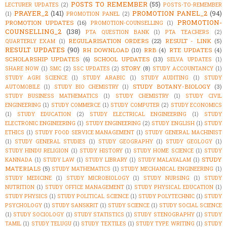
POSTS TO REMEMBER
(55)
LECTURER UPDATES
(2)
POSTS-TO-REMEMBER
PRAYER_2
(141)
PROMOTION PANEL_2
(94)
(1)
PROMOTION PANEL
(2)
PROMOTION-
PROMOTION UPDATES
(16)
PROMOTION-COUNSELLING
(1)
COUNSELLING_2
(138)
PTA QUESTION BANK
(1)
PTA TEACHERS
(2)
REGULARISATION ORDERS
(22)
RESULT - LINK
(5)
QUARTERLY EXAM
(1)
RESULT UPDATES
(90)
RH DOWNLOAD
(10)
RRB
(4)
RTE UPDATES
(4)
SCHOLARSHIP UPDATES
(6)
SCHOOL UPDATES
(13)
SELVA UPDATES
(1)
STORY
(8)
SHARE NOW
(1)
SMC
(2)
SSC UPDATES
(2)
STUDY ACCOUNTANCY
(1)
STUDY AGRI SCIENCE
(1)
STUDY ARABIC
(1)
STUDY AUDITING
(1)
STUDY
STUDY BOTANY-BIOLOGY
(3)
AUTOMOBILE
(1)
STUDY BIO CHEMISTRY
(1)
STUDY BUSINESS MATHEMATICS
(1)
STUDY CHEMISTRY
(1)
STUDY CIVIL
ENGINEERING
(1)
STUDY COMMERCE
(1)
STUDY COMPUTER
(2)
STUDY ECONOMICS
(1)
STUDY EDUCATION
(2)
STUDY ELECTRICAL ENGINEERING
(1)
STUDY
ELECTRONIC ENGINEERING
(1)
STUDY ENGINEERING
(2)
STUDY ENGLISH
(1)
STUDY
ETHICS
(1)
STUDY FOOD SERVICE MANAGEMENT
(1)
STUDY GENERAL MACHINIST
(1)
STUDY GENERAL STUDIES
(1)
STUDY GEOGRAPHY
(1)
STUDY GEOLOGY
(1)
STUDY HINDU RELIGION
(1)
STUDY HISTORY
(1)
STUDY HOME SCIENCE
(1)
STUDY
STUDY
KANNADA
(1)
STUDY LAW
(1)
STUDY LIBRARY
(1)
STUDY MALAYALAM
(1)
MATERIALS
(5)
STUDY MATHEMATICS
(1)
STUDY MECHANICAL ENGINEERING
(1)
STUDY MEDICINE
(1)
STUDY MICROBIOLOGY
(1)
STUDY NURSING
(1)
STUDY
NUTRITION
(1)
STUDY OFFICE MANAGEMENT
(1)
STUDY PHYSICAL EDUCATION
(1)
STUDY PHYSICS
(1)
STUDY POLITICAL SCIENCE
(1)
STUDY POLYTECHNIC
(1)
STUDY
PSYCHOLOGY
(1)
STUDY SANSKRIT
(1)
STUDY SCIENCE
(1)
STUDY SOCIAL SCIENCE
(1)
STUDY SOCIOLOGY
(1)
STUDY STATISTICS
(1)
STUDY STENOGRAPHY
(1)
STUDY
TAMIL
(1)
STUDY TELUGU
(1)
STUDY TEXTILES
(1)
STUDY TYPE WRITING
(1)
STUDY