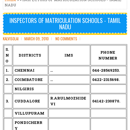
NADU
INSPECTORS OF MATRICULATION SCHOOLS - TAMIL
NADU
KALVISOLAI
MARCH 09, 2010
NO COMMENTS
S.
PHONE
N
DISTRICTS
IMS
NUMBER
O
1.
CHENNAI
...
044-28549253.
2.
COIMBATORE
...
0422-2315698.
NILGIRIS
R.ARULMOZHIDE
3.
CUDDALORE
04142-230870.
VI
VILLUPURAM
PONDICHERR
Y