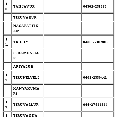
1
TANJAVUR
04362-231236.
0.
TIRUVARUR
NAGAPATTIN
AM
1
TRICHY
0431-2701901.
1.
PERAMBALLU
R
ARIYALUR
1
TIRUNELVELI
0462-2336441
2.
KANYAKUMA
RI
1
TIRUVALLUR
044-27641844
3.
1
TIRUVANNA