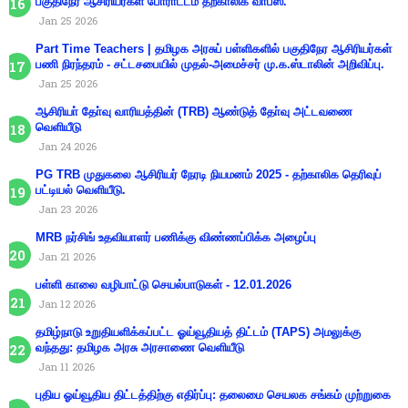
பகுதிநேர ஆசிரியர்கள் போராட்டம் தற்காலிக வாபஸ்.
Jan 25 2026
Part Time Teachers | தமிழக அரசுப் பள்ளிகளில் பகுதிநேர ஆசிரியர்கள்
பணி நிரந்தரம் - சட்டசபையில் முதல்-அமைச்சர் மு.க.ஸ்டாலின் அறிவிப்பு.
Jan 25 2026
ஆசிரியா் தோ்வு வாரியத்தின் (TRB) ஆண்டுத் தோ்வு அட்டவணை
வெளியீடு
Jan 24 2026
PG TRB முதுகலை ஆசிரியர் நேரடி நியமனம் 2025 - தற்காலிக தெரிவுப்
பட்டியல் வெளியீடு.
Jan 23 2026
MRB நர்சிங் உதவியாளர் பணிக்கு விண்ணப்பிக்க அழைப்பு
Jan 21 2026
பள்ளி காலை வழிபாட்டு செயல்பாடுகள் - 12.01.2026
Jan 12 2026
தமிழ்நாடு உறுதியளிக்கப்பட்ட ஓய்வூதியத் திட்டம் (TAPS) அமலுக்கு
வந்தது: தமிழக அரசு அரசாணை வெளியீடு
Jan 11 2026
புதிய ஓய்வூதிய திட்டத்திற்கு எதிர்ப்பு: தலைமை செயலக சங்கம் முற்றுகை