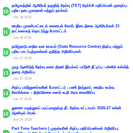
தமிழகத்தில் ஆசிரியர் தகுதித் தேர்வு (TET) தேர்ச்சி மதிப்பெண் குறைப்பு:
புதிய நடைமுறைகள் மற்றும் தாக்கம்
Jan 28 2026
ஊதிய முரண்பாட்டைக் களையக் கோரி, இடைநிலை ஆசிரியர்கள் 33
நாட்களாகத் தொடர்ந்து போராட்டம்
Jan 28 2026
தமிழ்நாடு மாநில வள மையம் (State Resource Centre) திறப்பு மற்றும்
புதிய பாடப்புத்தகங்கள் குறித்த அறிவிப்புகள்.
Jan 27 2026
முழு ஆண்டுத் தேர்வு வரை திறன் இயக்கப் பயிற்சி நீட்டிப்பு: பள்ளிக் கல்வித்
துறை அறிவிப்பு
Jan 27 2026
சிறப்பு பயிற்றுனர்களின் போராட்டம் : பணி நிரந்தரம், ஊதிய உயர்வு
கோரிக்கை – நிதியில்லை எனக் கூறி அரசு கைவிரிப்பு
Jan 27 2026
துணை மருத்துவப் படிப்புகளுக்கு நீட் தேர்வு கட்டாயம்: 2026-27 கல்வி
ஆண்டில் அமல்.
Jan 25 2026
Part Time Teachers | முதல்வரின் சிறப்பு மதிப்பெண்கள் அறிவிப்பு: