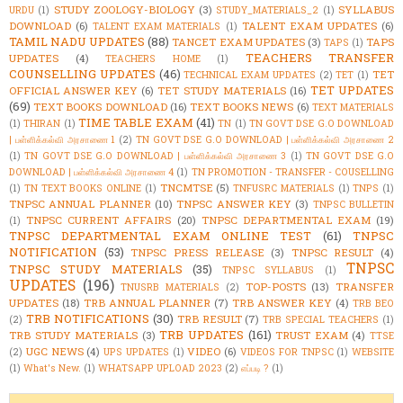
STUDY ZOOLOGY-BIOLOGY
(3)
SYLLABUS
URDU
(1)
STUDY_MATERIALS_2
(1)
DOWNLOAD
(6)
TALENT EXAM UPDATES
(6)
TALENT EXAM MATERIALS
(1)
TAMIL NADU UPDATES
(88)
TANCET EXAM UPDATES
(3)
TAPS
TAPS
(1)
TEACHERS TRANSFER
UPDATES
(4)
TEACHERS HOME
(1)
COUNSELLING UPDATES
(46)
TET
TECHNICAL EXAM UPDATES
(2)
TET
(1)
TET UPDATES
OFFICIAL ANSWER KEY
(6)
TET STUDY MATERIALS
(16)
(69)
TEXT BOOKS DOWNLOAD
(16)
TEXT BOOKS NEWS
(6)
TEXT MATERIALS
TIME TABLE EXAM
(41)
(1)
THIRAN
(1)
TN
(1)
TN GOVT DSE G.O DOWNLOAD
| பள்ளிக்கல்வி அரசாணை 1
(2)
TN GOVT DSE G.O DOWNLOAD | பள்ளிக்கல்வி அரசாணை 2
(1)
TN GOVT DSE G.O DOWNLOAD | பள்ளிக்கல்வி அரசாணை 3
(1)
TN GOVT DSE G.O
DOWNLOAD | பள்ளிக்கல்வி அரசாணை 4
(1)
TN PROMOTION - TRANSFER - COUSELLING
TNCMTSE
(5)
(1)
TN TEXT BOOKS ONLINE
(1)
TNFUSRC MATERIALS
(1)
TNPS
(1)
TNPSC ANNUAL PLANNER
(10)
TNPSC ANSWER KEY
(3)
TNPSC BULLETIN
TNPSC CURRENT AFFAIRS
(20)
TNPSC DEPARTMENTAL EXAM
(19)
(1)
TNPSC DEPARTMENTAL EXAM ONLINE TEST
(61)
TNPSC
NOTIFICATION
(53)
TNPSC PRESS RELEASE
(3)
TNPSC RESULT
(4)
TNPSC
TNPSC STUDY MATERIALS
(35)
TNPSC SYLLABUS
(1)
UPDATES
(196)
TOP-POSTS
(13)
TRANSFER
TNUSRB MATERIALS
(2)
UPDATES
(18)
TRB ANNUAL PLANNER
(7)
TRB ANSWER KEY
(4)
TRB BEO
TRB NOTIFICATIONS
(30)
TRB RESULT
(7)
(2)
TRB SPECIAL TEACHERS
(1)
TRB UPDATES
(161)
TRB STUDY MATERIALS
(3)
TRUST EXAM
(4)
TTSE
UGC NEWS
(4)
VIDEO
(6)
(2)
UPS UPDATES
(1)
VIDEOS FOR TNPSC
(1)
WEBSITE
(1)
What's New.
(1)
WHATSAPP UPLOAD 2023
(2)
எப்படி ?
(1)