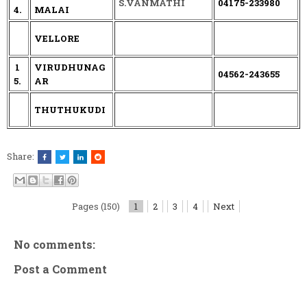
S.VANMATHI
04175-233980
4.
MALAI
VELLORE
1
VIRUDHUNAG
04562-243655
5.
AR
THUTHUKUDI
Share:
Pages (150)
1
2
3
4
Next
No comments:
Post a Comment