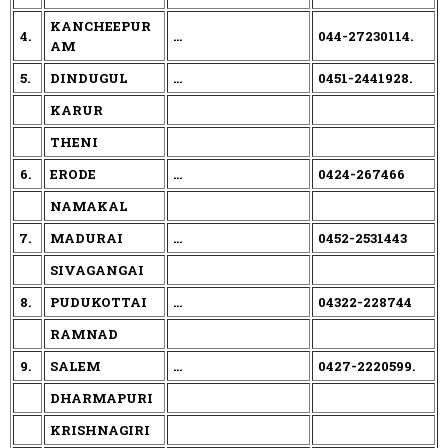
KANCHEEPUR
4.
...
044-27230114.
AM
5.
DINDUGUL
...
0451-2441928.
KARUR
THENI
6.
ERODE
...
0424-267466
NAMAKAL
7.
MADURAI
...
0452-2531443
SIVAGANGAI
8.
PUDUKOTTAI
...
04322-228744
RAMNAD
9.
SALEM
...
0427-2220599.
DHARMAPURI
KRISHNAGIRI