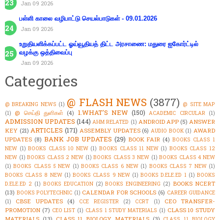
Jan 09 2026
பள்ளி காலை வழிபாட்டு செயல்பாடுகள் - 09.01.2026
Jan 09 2026
உறுதியளிக்கப்பட்ட ஓய்வூதியத் திட்ட அரசாணை: மதுரை ஐகோர்ட்டில்
வழக்கு ஒத்திவைப்பு
Jan 09 2026
Categories
@ FLASH NEWS
(3877)
@ BREAKING NEWS
(1)
@ SITE MAP
1.WHAT'S NEW
(150)
@ செய்தி துளிகள்
(4)
(1)
ACADEMIC CIRCULAR
(1)
ADMISSION UPDATES
(144)
ANDROID APP
(5)
ANSWER
AHM RELATED
(1)
ARTICLES
(171)
KEY
(21)
ASSEMBLY UPDATES
(6)
AWARD
AUDIO BOOK
(1)
BANK JOB UPDATES
(29)
UPDATES
(8)
BOOK FAIR
(4)
BOOKS CLASS 1
NEW
(1)
BOOKS CLASS 10 NEW
(1)
BOOKS CLASS 11 NEW
(1)
BOOKS CLASS 12
NEW
(1)
BOOKS CLASS 2 NEW
(1)
BOOKS CLASS 3 NEW
(1)
BOOKS CLASS 4 NEW
(1)
BOOKS CLASS 5 NEW
(1)
BOOKS CLASS 6 NEW
(1)
BOOKS CLASS 7 NEW
(1)
BOOKS CLASS 8 NEW
(1)
BOOKS CLASS 9 NEW
(1)
BOOKS D.ELE.ED 1
(1)
BOOKS
BOOKS NCERT
D.ELE.ED 2
(1)
BOOKS EDUCATION
(2)
BOOKS ENGINEERING
(2)
(13)
CALENDAR FOR SCHOOLS
(6)
BOOKS POLYTECHNIC
(1)
CAREER GUIDANCE
CBSE UPDATES
(4)
CEO TRANSFER-
(1)
CCE REGISTER
(2)
CCRT
(1)
PROMOTION
(7)
CLASS 10 STUDY
CEO LIST
(1)
CLASS 1 STUDY MATERIALS
(1)
MATERIALS
(13)
CLASS 11 BIOLOGY MATERIALS
(3)
CLASS 11 BIOLOGY