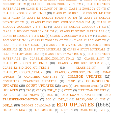
CLASS 11 STUDY
ZOOLOGY OT -EM
(1)
CLASS 11 BIOLOGY ZOOLOGY OT -TM
(1)
MATERIALS
(9)
CLASS 11 ZOOLOGY OT -EM
(1)
CLASS 11 ZOOLOGY OT -TM
(1)
CLASS 11 ZOOLOGY OT -TM_2
(13)
CLASS 12 BIO BOT - BIO ZOO ONLINE TEST
WITH AUDIO
(1)
CLASS 12 BIOLOGY BOTANY OT EM
(1)
CLASS 12 BIOLOGY
CLASS 12 BIOLOGY ZOOLOGY 2-3-5 EM
(4)
CLASS 12
BOTANY OT TM
(2)
BIOLOGY ZOOLOGY 2-3-5 TM
(4)
CLASS 12 BIOLOGY ZOOLOGY OT EM
(1)
CLASS 12 STUDY MATERIALS
(15)
CLASS 12 BIOLOGY ZOOLOGY OT TM
(1)
CLASS 12 ZOOLOGY 2-3-5 EM
(4)
CLASS 12 ZOOLOGY 2-3-5 TM
(4)
CLASS 12
ZOOLOGY OT EM
(1)
CLASS 12 ZOOLOGY OT TM
(1)
CLASS 12 ZOOLOGY TM
(1)
CLASS 2 STUDY MATERIALS
(1)
CLASS 3 STUDY MATERIALS
(1)
CLASS 4 STUDY
MATERIALS
(1)
CLASS 5 STUDY MATERIALS
(1)
CLASS 6 STUDY MATERIALS
(2)
CLASS 9 STUDY
CLASS 7 STUDY MATERIALS
(2)
CLASS 8 STUDY MATERIALS
(2)
MATERIALS
(3)
CLASS_11_BIO_ZOO_OT_TM_2
(12)
CLASS_11_OT
(4)
CLASS_12_BIO_BOT_OT_EM_2
(10)
CLASS_12_BIO_BOT_OT_TM_2
(10)
CLASS_12_BIO_ZOO_OT_TEM_2
(12)
CLASS_12_OT
(6)
CLASS_12_ZOO_OT_TEM_2
(13)
CLASS_12_ZOOLOGY_TM
(3)
CMAT
COLLEGE UPDATES
(25)
COACHING CENTRES
(7)
UPDATES
(1)
COUNSELLING
COMPUTER TEACHERS UPDATES
(11)
CoSE
(11)
UPDATES
(28)
COURT UPDATES
(28)
CPS
CPS
(5)
CPS Missing Credit
(1)
UPDATES
(27)
CSE_2
(55)
CTET
(3)
CRC
(1)
CSE
(2)
CUET EXAM UPDATES
(1)
D.A G.O
(5)
D.A NEWS
(8)
DEE
(11)
DEO EXAM UPDATES
(21)
DEO
TRANSFER-PROMOTION
(7)
DGE_2
(14)
DGE
(1)
DRESS_CODE
(1)
DSE
(1)
EDU UPDATES
(1568)
DSE_2
(85)
E-BOOKS DOWNLOAD
(1)
EDUCATION NEWS
(1)
EL SURRENDER
(1)
ELECTION
(2)
EMAIL ME
(1)
EMIS
(2)