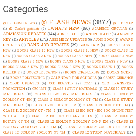
Categories
@ FLASH NEWS
(3877)
@ BREAKING NEWS
(1)
@ SITE MAP
1.WHAT'S NEW
(150)
@ செய்தி துளிகள்
(4)
(1)
ACADEMIC CIRCULAR
(1)
ADMISSION UPDATES
(144)
ANDROID APP
(5)
ANSWER
AHM RELATED
(1)
ARTICLES
(171)
KEY
(21)
ASSEMBLY UPDATES
(6)
AWARD
AUDIO BOOK
(1)
BANK JOB UPDATES
(29)
UPDATES
(8)
BOOK FAIR
(4)
BOOKS CLASS 1
NEW
(1)
BOOKS CLASS 10 NEW
(1)
BOOKS CLASS 11 NEW
(1)
BOOKS CLASS 12
NEW
(1)
BOOKS CLASS 2 NEW
(1)
BOOKS CLASS 3 NEW
(1)
BOOKS CLASS 4 NEW
(1)
BOOKS CLASS 5 NEW
(1)
BOOKS CLASS 6 NEW
(1)
BOOKS CLASS 7 NEW
(1)
BOOKS CLASS 8 NEW
(1)
BOOKS CLASS 9 NEW
(1)
BOOKS D.ELE.ED 1
(1)
BOOKS
BOOKS NCERT
D.ELE.ED 2
(1)
BOOKS EDUCATION
(2)
BOOKS ENGINEERING
(2)
(13)
CALENDAR FOR SCHOOLS
(6)
BOOKS POLYTECHNIC
(1)
CAREER GUIDANCE
CBSE UPDATES
(4)
CEO TRANSFER-
(1)
CCE REGISTER
(2)
CCRT
(1)
PROMOTION
(7)
CLASS 10 STUDY
CEO LIST
(1)
CLASS 1 STUDY MATERIALS
(1)
MATERIALS
(13)
CLASS 11 BIOLOGY MATERIALS
(3)
CLASS 11 BIOLOGY
CLASS 11 STUDY
ZOOLOGY OT -EM
(1)
CLASS 11 BIOLOGY ZOOLOGY OT -TM
(1)
MATERIALS
(9)
CLASS 11 ZOOLOGY OT -EM
(1)
CLASS 11 ZOOLOGY OT -TM
(1)
CLASS 11 ZOOLOGY OT -TM_2
(13)
CLASS 12 BIO BOT - BIO ZOO ONLINE TEST
WITH AUDIO
(1)
CLASS 12 BIOLOGY BOTANY OT EM
(1)
CLASS 12 BIOLOGY
CLASS 12 BIOLOGY ZOOLOGY 2-3-5 EM
(4)
CLASS 12
BOTANY OT TM
(2)
BIOLOGY ZOOLOGY 2-3-5 TM
(4)
CLASS 12 BIOLOGY ZOOLOGY OT EM
(1)
CLASS 12 STUDY MATERIALS
(15)
CLASS 12 BIOLOGY ZOOLOGY OT TM
(1)