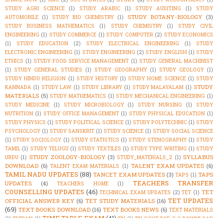
STUDY AGRI SCIENCE
(1)
STUDY ARABIC
(1)
STUDY AUDITING
(1)
STUDY
STUDY BOTANY-BIOLOGY
(3)
AUTOMOBILE
(1)
STUDY BIO CHEMISTRY
(1)
STUDY BUSINESS MATHEMATICS
(1)
STUDY CHEMISTRY
(1)
STUDY CIVIL
ENGINEERING
(1)
STUDY COMMERCE
(1)
STUDY COMPUTER
(2)
STUDY ECONOMICS
(1)
STUDY EDUCATION
(2)
STUDY ELECTRICAL ENGINEERING
(1)
STUDY
ELECTRONIC ENGINEERING
(1)
STUDY ENGINEERING
(2)
STUDY ENGLISH
(1)
STUDY
ETHICS
(1)
STUDY FOOD SERVICE MANAGEMENT
(1)
STUDY GENERAL MACHINIST
(1)
STUDY GENERAL STUDIES
(1)
STUDY GEOGRAPHY
(1)
STUDY GEOLOGY
(1)
STUDY HINDU RELIGION
(1)
STUDY HISTORY
(1)
STUDY HOME SCIENCE
(1)
STUDY
STUDY
KANNADA
(1)
STUDY LAW
(1)
STUDY LIBRARY
(1)
STUDY MALAYALAM
(1)
MATERIALS
(5)
STUDY MATHEMATICS
(1)
STUDY MECHANICAL ENGINEERING
(1)
STUDY MEDICINE
(1)
STUDY MICROBIOLOGY
(1)
STUDY NURSING
(1)
STUDY
NUTRITION
(1)
STUDY OFFICE MANAGEMENT
(1)
STUDY PHYSICAL EDUCATION
(1)
STUDY PHYSICS
(1)
STUDY POLITICAL SCIENCE
(1)
STUDY POLYTECHNIC
(1)
STUDY
PSYCHOLOGY
(1)
STUDY SANSKRIT
(1)
STUDY SCIENCE
(1)
STUDY SOCIAL SCIENCE
(1)
STUDY SOCIOLOGY
(1)
STUDY STATISTICS
(1)
STUDY STENOGRAPHY
(1)
STUDY
TAMIL
(1)
STUDY TELUGU
(1)
STUDY TEXTILES
(1)
STUDY TYPE WRITING
(1)
STUDY
STUDY ZOOLOGY-BIOLOGY
(3)
SYLLABUS
URDU
(1)
STUDY_MATERIALS_2
(1)
DOWNLOAD
(6)
TALENT EXAM UPDATES
(6)
TALENT EXAM MATERIALS
(1)
TAMIL NADU UPDATES
(88)
TANCET EXAM UPDATES
(3)
TAPS
TAPS
(1)
TEACHERS TRANSFER
UPDATES
(4)
TEACHERS HOME
(1)
COUNSELLING UPDATES
(46)
TET
TECHNICAL EXAM UPDATES
(2)
TET
(1)
TET UPDATES
OFFICIAL ANSWER KEY
(6)
TET STUDY MATERIALS
(16)
(69)
TEXT BOOKS DOWNLOAD
(16)
TEXT BOOKS NEWS
(6)
TEXT MATERIALS