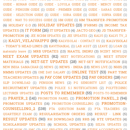
GUIDE - KONAR GUIDE
(1)
GUIDE - LOYOLA GUIDE
(1)
GUIDE - MERCY GUIDE
(1)
GUIDE - PENGUIN GUIDE
(1)
GUIDE - PREMIER GUIDE
(1)
GUIDE - SARAS GUIDE
(1)
GUIDE - SELECTION GUIDE
(1)
GUIDE - SURA GUIDE
(1)
GUIDE - SURYA GUIDE
(1)
HM TRANSFER-PROMOTION
GUIDE - WAY TO SUCCESS GUIDE
(1)
HM GUIDE
(1)
HOLIDAY UPDATES
(23)
(6)
HOLIDAY G.O
(5)
IFHRMS
(3)
INCOME TAX
IT FORM
(26)
UPDATES
(3)
IT UPDATES
(4)
JACTO GEO
(4)
JD TRANSFER-
PROMOTION
(4)
JEE NCHM UPDATES
(1)
JEE UPDATES
(2)
KALVI
(1)
KALVI TV_2
KALVI_VELAIVAIPPU
(89)
KALVISOLAI
(2)
KALVISOLAI - CONTACT US
(1)
- TODAY'S HEAD LINES
(3)
KAVITHAIKAL
(1)
LAB ASST
(2)
LEAVE
(1)
LOAN
(1)
MRB UPDATES
(13)
NAATIL INDRU
(3)
maternity leave
(1)
NCERT NEWS
(2)
NEET EXAM UPDATES
(82)
NEET STUDY
NEET NOTIFICATIONS
(1)
NET-SET UPDATES
(28)
MATERIALS
(9)
NET-SET NOTIFICATION
(11)
NEWS - INDIA
(13)
NHIS
(3)
NEW INDIA SAMACHAR
(1)
NEWS
(1)
NEWS LIVE
(1)
ONLINE TEST
(53)
NMMS UPDATES
(3)
PART TIME
ONE DAY SALARY
(1)
PAY COM UPDATES
(32)
PAY ORDERS
(28)
TEACHERS UPDATES
(6)
PAY
POLICE
SLIP DOWNLOAD
(1)
PENSION NEWS
(2)
PG SENIORITY LIST
(1)
RECRUITMENT UPDATES
(9)
POLICE S.I NOTIFICATIONS
(2)
POLYTECHNIC
POSTS TO REMEMBER
(55)
LECTURER UPDATES
(2)
POSTS-TO-REMEMBER
PRAYER_2
(141)
PROMOTION PANEL_2
(94)
(1)
PROMOTION PANEL
(2)
PROMOTION-
PROMOTION UPDATES
(16)
PROMOTION-COUNSELLING
(1)
COUNSELLING_2
(138)
PTA QUESTION BANK
(1)
PTA TEACHERS
(2)
REGULARISATION ORDERS
(22)
RESULT - LINK
(5)
QUARTERLY EXAM
(1)
RESULT UPDATES
(90)
RH DOWNLOAD
(10)
RRB
(4)
RTE UPDATES
(4)
SCHOLARSHIP UPDATES
(6)
SCHOOL UPDATES
(13)
SELVA UPDATES
(1)
STORY
(8)
SHARE NOW
(1)
SMC
(2)
SSC UPDATES
(2)
STUDY ACCOUNTANCY
(1)