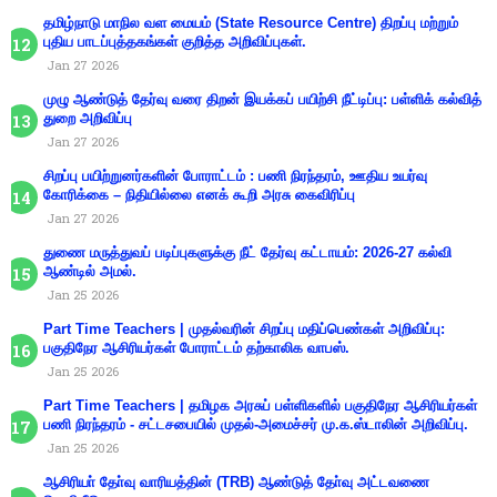
தமிழ்நாடு மாநில வள மையம் (State Resource Centre) திறப்பு மற்றும்
புதிய பாடப்புத்தகங்கள் குறித்த அறிவிப்புகள்.
Jan 27 2026
முழு ஆண்டுத் தேர்வு வரை திறன் இயக்கப் பயிற்சி நீட்டிப்பு: பள்ளிக் கல்வித்
துறை அறிவிப்பு
Jan 27 2026
சிறப்பு பயிற்றுனர்களின் போராட்டம் : பணி நிரந்தரம், ஊதிய உயர்வு
கோரிக்கை – நிதியில்லை எனக் கூறி அரசு கைவிரிப்பு
Jan 27 2026
துணை மருத்துவப் படிப்புகளுக்கு நீட் தேர்வு கட்டாயம்: 2026-27 கல்வி
ஆண்டில் அமல்.
Jan 25 2026
Part Time Teachers | முதல்வரின் சிறப்பு மதிப்பெண்கள் அறிவிப்பு:
பகுதிநேர ஆசிரியர்கள் போராட்டம் தற்காலிக வாபஸ்.
Jan 25 2026
Part Time Teachers | தமிழக அரசுப் பள்ளிகளில் பகுதிநேர ஆசிரியர்கள்
பணி நிரந்தரம் - சட்டசபையில் முதல்-அமைச்சர் மு.க.ஸ்டாலின் அறிவிப்பு.
Jan 25 2026
ஆசிரியா் தோ்வு வாரியத்தின் (TRB) ஆண்டுத் தோ்வு அட்டவணை