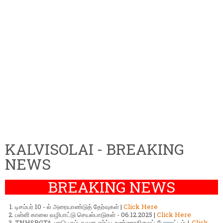
KALVISOLAI - BREAKING
NEWS
BREAKING NEWS
டிசம்பர் 10 - ல் அரையாண்டுத் தேர்வுகள் |
Click Here
பள்ளி காலை வழிபாட்டு செயல்பாடுகள் - 06.12.2025 |
Click Here
TNHSPGTA மாபெரும் கவன ஈர்ப்பு உண்ணாநிலைப் போராட்டம் |
Click