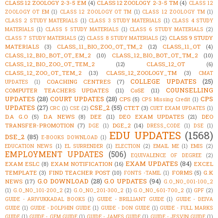
CLASS 12 ZOOLOGY 2-3-5 EM
(4)
CLASS 12 ZOOLOGY 2-3-5 TM
(4)
CLASS 12
ZOOLOGY OT EM
(1)
CLASS 12 ZOOLOGY OT TM
(1)
CLASS 12 ZOOLOGY TM
(1)
CLASS 2 STUDY MATERIALS
(1)
CLASS 3 STUDY MATERIALS
(1)
CLASS 4 STUDY
MATERIALS
(1)
CLASS 5 STUDY MATERIALS
(1)
CLASS 6 STUDY MATERIALS
(2)
CLASS 9 STUDY
CLASS 7 STUDY MATERIALS
(2)
CLASS 8 STUDY MATERIALS
(2)
MATERIALS
(3)
CLASS_11_BIO_ZOO_OT_TM_2
(12)
CLASS_11_OT
(4)
CLASS_12_BIO_BOT_OT_EM_2
(10)
CLASS_12_BIO_BOT_OT_TM_2
(10)
CLASS_12_BIO_ZOO_OT_TEM_2
(12)
CLASS_12_OT
(6)
CLASS_12_ZOO_OT_TEM_2
(13)
CLASS_12_ZOOLOGY_TM
(3)
CMAT
COLLEGE UPDATES
(25)
COACHING CENTRES
(7)
UPDATES
(1)
COUNSELLING
COMPUTER TEACHERS UPDATES
(11)
CoSE
(11)
UPDATES
(28)
COURT UPDATES
(28)
CPS
CPS
(5)
CPS Missing Credit
(1)
UPDATES
(27)
CSE_2
(55)
CTET
(3)
CRC
(1)
CSE
(2)
CUET EXAM UPDATES
(1)
D.A G.O
(5)
D.A NEWS
(8)
DEE
(11)
DEO EXAM UPDATES
(21)
DEO
TRANSFER-PROMOTION
(7)
DGE_2
(14)
DGE
(1)
DRESS_CODE
(1)
DSE
(1)
EDU UPDATES
(1568)
DSE_2
(85)
E-BOOKS DOWNLOAD
(1)
EDUCATION NEWS
(1)
EL SURRENDER
(1)
ELECTION
(2)
EMAIL ME
(1)
EMIS
(2)
EMPLOYMENT UPDATES
(506)
EQUIVALENCE OF DEGREE
(2)
EXAM UPDATES
(84)
EXAM ESLC
(8)
EXAM NOTIFICATION
(16)
EXCEL
TEMPLATE
(3)
FIND TEACHER POST
(10)
FORMS
(5)
G.K
FONTS -TAMIL
(1)
G.O DOWNLOAD
(28)
G.O UPDATES
(94)
NEWS
(17)
G.O_NO_001-100_2
(1)
G.O_NO_101-200_2
(2)
G.O_NO_201-300_2
(1)
G.O_NO_601-700_2
(1)
GPF
(2)
GUIDE - ARIVUKKADAL BOOKS
(1)
GUIDE - BRILLIANT GUIDE
(1)
GUIDE - DEIVA
GUIDE
(1)
GUIDE - DOLPHIN GUIDE
(1)
GUIDE - DON GUIDE
(1)
GUIDE - FULL MARKS
GUIDE
(1)
GUIDE - GEM GUIDE
(1)
GUIDE - JAMES GUIDE
(1)
GUIDE - JESVIN GUIDE
(1)