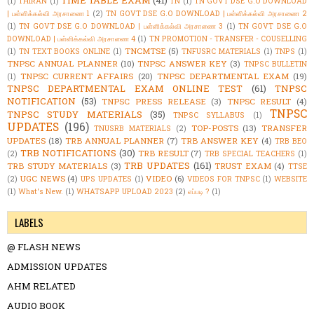
TIME TABLE EXAM
(41)
(1)
THIRAN
(1)
TN
(1)
TN GOVT DSE G.O DOWNLOAD
| பள்ளிக்கல்வி அரசாணை 1
(2)
TN GOVT DSE G.O DOWNLOAD | பள்ளிக்கல்வி அரசாணை 2
(1)
TN GOVT DSE G.O DOWNLOAD | பள்ளிக்கல்வி அரசாணை 3
(1)
TN GOVT DSE G.O
DOWNLOAD | பள்ளிக்கல்வி அரசாணை 4
(1)
TN PROMOTION - TRANSFER - COUSELLING
TNCMTSE
(5)
(1)
TN TEXT BOOKS ONLINE
(1)
TNFUSRC MATERIALS
(1)
TNPS
(1)
TNPSC ANNUAL PLANNER
(10)
TNPSC ANSWER KEY
(3)
TNPSC BULLETIN
TNPSC CURRENT AFFAIRS
(20)
TNPSC DEPARTMENTAL EXAM
(19)
(1)
TNPSC DEPARTMENTAL EXAM ONLINE TEST
(61)
TNPSC
NOTIFICATION
(53)
TNPSC PRESS RELEASE
(3)
TNPSC RESULT
(4)
TNPSC
TNPSC STUDY MATERIALS
(35)
TNPSC SYLLABUS
(1)
UPDATES
(196)
TOP-POSTS
(13)
TRANSFER
TNUSRB MATERIALS
(2)
UPDATES
(18)
TRB ANNUAL PLANNER
(7)
TRB ANSWER KEY
(4)
TRB BEO
TRB NOTIFICATIONS
(30)
TRB RESULT
(7)
(2)
TRB SPECIAL TEACHERS
(1)
TRB UPDATES
(161)
TRB STUDY MATERIALS
(3)
TRUST EXAM
(4)
TTSE
UGC NEWS
(4)
VIDEO
(6)
(2)
UPS UPDATES
(1)
VIDEOS FOR TNPSC
(1)
WEBSITE
(1)
What's New.
(1)
WHATSAPP UPLOAD 2023
(2)
எப்படி ?
(1)
LABELS
@ FLASH NEWS
ADMISSION UPDATES
AHM RELATED
AUDIO BOOK