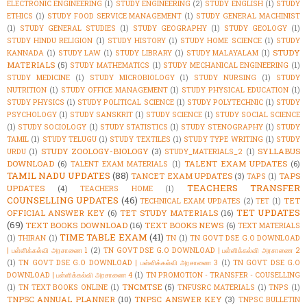
ELECTRONIC ENGINEERING
(1)
STUDY ENGINEERING
(2)
STUDY ENGLISH
(1)
STUDY
ETHICS
(1)
STUDY FOOD SERVICE MANAGEMENT
(1)
STUDY GENERAL MACHINIST
(1)
STUDY GENERAL STUDIES
(1)
STUDY GEOGRAPHY
(1)
STUDY GEOLOGY
(1)
STUDY HINDU RELIGION
(1)
STUDY HISTORY
(1)
STUDY HOME SCIENCE
(1)
STUDY
STUDY
KANNADA
(1)
STUDY LAW
(1)
STUDY LIBRARY
(1)
STUDY MALAYALAM
(1)
MATERIALS
(5)
STUDY MATHEMATICS
(1)
STUDY MECHANICAL ENGINEERING
(1)
STUDY MEDICINE
(1)
STUDY MICROBIOLOGY
(1)
STUDY NURSING
(1)
STUDY
NUTRITION
(1)
STUDY OFFICE MANAGEMENT
(1)
STUDY PHYSICAL EDUCATION
(1)
STUDY PHYSICS
(1)
STUDY POLITICAL SCIENCE
(1)
STUDY POLYTECHNIC
(1)
STUDY
PSYCHOLOGY
(1)
STUDY SANSKRIT
(1)
STUDY SCIENCE
(1)
STUDY SOCIAL SCIENCE
(1)
STUDY SOCIOLOGY
(1)
STUDY STATISTICS
(1)
STUDY STENOGRAPHY
(1)
STUDY
TAMIL
(1)
STUDY TELUGU
(1)
STUDY TEXTILES
(1)
STUDY TYPE WRITING
(1)
STUDY
STUDY ZOOLOGY-BIOLOGY
(3)
SYLLABUS
URDU
(1)
STUDY_MATERIALS_2
(1)
DOWNLOAD
(6)
TALENT EXAM UPDATES
(6)
TALENT EXAM MATERIALS
(1)
TAMIL NADU UPDATES
(88)
TANCET EXAM UPDATES
(3)
TAPS
TAPS
(1)
TEACHERS TRANSFER
UPDATES
(4)
TEACHERS HOME
(1)
COUNSELLING UPDATES
(46)
TET
TECHNICAL EXAM UPDATES
(2)
TET
(1)
TET UPDATES
OFFICIAL ANSWER KEY
(6)
TET STUDY MATERIALS
(16)
(69)
TEXT BOOKS DOWNLOAD
(16)
TEXT BOOKS NEWS
(6)
TEXT MATERIALS
TIME TABLE EXAM
(41)
(1)
THIRAN
(1)
TN
(1)
TN GOVT DSE G.O DOWNLOAD
| பள்ளிக்கல்வி அரசாணை 1
(2)
TN GOVT DSE G.O DOWNLOAD | பள்ளிக்கல்வி அரசாணை 2
(1)
TN GOVT DSE G.O DOWNLOAD | பள்ளிக்கல்வி அரசாணை 3
(1)
TN GOVT DSE G.O
DOWNLOAD | பள்ளிக்கல்வி அரசாணை 4
(1)
TN PROMOTION - TRANSFER - COUSELLING
TNCMTSE
(5)
(1)
TN TEXT BOOKS ONLINE
(1)
TNFUSRC MATERIALS
(1)
TNPS
(1)
TNPSC ANNUAL PLANNER
(10)
TNPSC ANSWER KEY
(3)
TNPSC BULLETIN