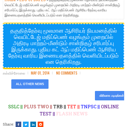
வெயிட்டேஜ் மதிப்பெண் வழங்கும் முறையில் அதிரடி மாற்றம்-மீண்டும் சான்றிதழ்
சரிபார்ப்பு இருக்காது. புதிய கட் ஆப் மதிப்பெண் ஆசிரிய தேர்வு வாரிய
இணையதளத்தில் வெளியிடப்படும் என தெரிகிறது.
தகுதித்தேர்வு மூலமான ஆசிரியர் நியமனத்தில்
வெயிட்டேஜ் மதிப்பெண் வழங்கும் முறையில்
அதிரடி மாற்றம்-மீண்டும் சான்றிதழ் சரிபார்ப்பு
இருக்காது. புதிய கட் ஆப் மதிப்பெண் ஆசிரிய
தேர்வு வாரிய இணையதளத்தில் வெளியிடப்படும்
என தெரிகிறது.
கல்விச்சோலை
MAY 01, 2014
NO COMMENTS
ALL OTHER NEWS
விரிவாக படியுங்கள்
SSLC ||
PLUS TWO ||
TRB ||
TET ||
TNPSC ||
ONLINE
TEST ||
FLASH NEWS
Share: