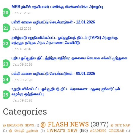
MRB நர்சிங் உதவியாளர் பணிக்கு விண்ணப்பிக்க அழைப்பு
Jan 21 2026
பள்ளி காலை வழிபாட்டு செயல்பாடுகள் - 12.01.2026
Jan 12 2026
தமிழ்நாடு உறுதியளிக்கப்பட்ட ஓய்வூதியத் திட்டம் (TAPS) அமலுக்கு
வந்தது: தமிழக அரசு அரசாணை வெளியீடு
Jan 11 2026
புதிய ஓய்வூதிய திட்டத்திற்கு எதிர்ப்பு: தலைமை செயலக சங்கம் முற்றுகை
Jan 09 2026
பள்ளி காலை வழிபாட்டு செயல்பாடுகள் - 09.01.2026
Jan 09 2026
உறுதியளிக்கப்பட்ட ஓய்வூதியத் திட்ட அரசாணை: மதுரை ஐகோர்ட்டில்
வழக்கு ஒத்திவைப்பு
Jan 09 2026
Categories
@ FLASH NEWS
(3877)
@ BREAKING NEWS
(1)
@ SITE MAP
1.WHAT'S NEW
(150)
@ செய்தி துளிகள்
(4)
(1)
ACADEMIC CIRCULAR
(1)