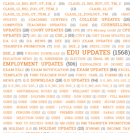
CLASS_12_BIO_BOT_OT_EM_2
(10)
CLASS_12_BIO_BOT_OT_TM_2
(10)
CLASS_12_BIO_ZOO_OT_TEM_2
(12)
CLASS_12_OT
(6)
CLASS_12_ZOO_OT_TEM_2
(13)
CLASS_12_ZOOLOGY_TM
(3)
CMAT
COLLEGE UPDATES
(25)
COACHING CENTRES
(7)
UPDATES
(1)
COUNSELLING
COMPUTER TEACHERS UPDATES
(11)
CoSE
(11)
UPDATES
(28)
COURT UPDATES
(28)
CPS
CPS
(5)
CPS Missing Credit
(1)
UPDATES
(27)
CSE_2
(55)
CTET
(3)
CRC
(1)
CSE
(2)
CUET EXAM UPDATES
(1)
D.A G.O
(5)
D.A NEWS
(8)
DEE
(11)
DEO EXAM UPDATES
(21)
DEO
TRANSFER-PROMOTION
(7)
DGE_2
(14)
DGE
(1)
DRESS_CODE
(1)
DSE
(1)
EDU UPDATES
(1568)
DSE_2
(85)
E-BOOKS DOWNLOAD
(1)
EDUCATION NEWS
(1)
EL SURRENDER
(1)
ELECTION
(2)
EMAIL ME
(1)
EMIS
(2)
EMPLOYMENT UPDATES
(506)
EQUIVALENCE OF DEGREE
(2)
EXAM UPDATES
(84)
EXAM ESLC
(8)
EXAM NOTIFICATION
(16)
EXCEL
TEMPLATE
(3)
FIND TEACHER POST
(10)
FORMS
(5)
G.K
FONTS -TAMIL
(1)
G.O DOWNLOAD
(28)
G.O UPDATES
(94)
NEWS
(17)
G.O_NO_001-100_2
(1)
G.O_NO_101-200_2
(2)
G.O_NO_201-300_2
(1)
G.O_NO_601-700_2
(1)
GPF
(2)
GUIDE - ARIVUKKADAL BOOKS
(1)
GUIDE - BRILLIANT GUIDE
(1)
GUIDE - DEIVA
GUIDE
(1)
GUIDE - DOLPHIN GUIDE
(1)
GUIDE - DON GUIDE
(1)
GUIDE - FULL MARKS
GUIDE
(1)
GUIDE - GEM GUIDE
(1)
GUIDE - JAMES GUIDE
(1)
GUIDE - JESVIN GUIDE
(1)
GUIDE - KONAR GUIDE
(1)
GUIDE - LOYOLA GUIDE
(1)
GUIDE - MERCY GUIDE
(1)
GUIDE - PENGUIN GUIDE
(1)
GUIDE - PREMIER GUIDE
(1)
GUIDE - SARAS GUIDE
(1)
GUIDE - SELECTION GUIDE
(1)
GUIDE - SURA GUIDE
(1)
GUIDE - SURYA GUIDE
(1)
HM TRANSFER-PROMOTION
GUIDE - WAY TO SUCCESS GUIDE
(1)
HM GUIDE
(1)
HOLIDAY UPDATES
(23)
(6)
HOLIDAY G.O
(5)
IFHRMS
(3)
INCOME TAX