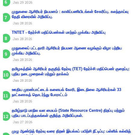
Jan 29 2026
முதுகலை ஆசிரியர் நியமனம் : காலிப்பணியிடங்கள் சேகரிப்பு. கலந்தாய்வு
தேதி விரைவில் அறிவிப்பு.
Jan 28 2026
TNTET - தேர்ச்சி மதிப்பெண்கள் மாற்றம் முக்கிய அறிவிப்பு
Jan 28 2026
முதுகலைப் பட்டதாரி ஆசிரியர் நியமன ஆணை வழங்கும் விழா பற்றிய
முக்கிய அறிவிப்பு.
Jan 28 2026
தமிழகத்தில் ஆசிரியர் தகுதித் தேர்வு (TET) தேர்ச்சி மதிப்பெண் குறைப்பு:
புதிய நடைமுறைகள் மற்றும் தாக்கம்
Jan 28 2026
ஊதிய முரண்பாட்டைக் களையக் கோரி, இடைநிலை ஆசிரியர்கள் 33
நாட்களாகத் தொடர்ந்து போராட்டம்
Jan 28 2026
தமிழ்நாடு மாநில வள மையம் (State Resource Centre) திறப்பு மற்றும்
புதிய பாடப்புத்தகங்கள் குறித்த அறிவிப்புகள்.
Jan 27 2026
முழு ஆண்டுத் தேர்வு வரை திறன் இயக்கப் பயிற்சி நீட்டிப்பு: பள்ளிக் கல்வித்