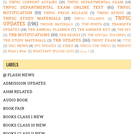
TNPSC CURRENT AFFAIRS
(20)
TNPSC DEPARTMENTAL EXAM
(19)
(1)
TNPSC DEPARTMENTAL EXAM ONLINE TEST
(61)
TNPSC
NOTIFICATION
(53)
TNPSC PRESS RELEASE
(3)
TNPSC RESULT
(4)
TNPSC
TNPSC STUDY MATERIALS
(35)
TNPSC SYLLABUS
(1)
UPDATES
(196)
TOP-POSTS
(13)
TRANSFER
TNUSRB MATERIALS
(2)
UPDATES
(18)
TRB ANNUAL PLANNER
(7)
TRB ANSWER KEY
(4)
TRB BEO
TRB NOTIFICATIONS
(30)
TRB RESULT
(7)
(2)
TRB SPECIAL TEACHERS
(1)
TRB UPDATES
(161)
TRB STUDY MATERIALS
(3)
TRUST EXAM
(4)
TTSE
UGC NEWS
(4)
VIDEO
(6)
(2)
UPS UPDATES
(1)
VIDEOS FOR TNPSC
(1)
WEBSITE
(1)
What's New.
(1)
WHATSAPP UPLOAD 2023
(2)
எப்படி ?
(1)
LABELS
@ FLASH NEWS
ADMISSION UPDATES
AHM RELATED
AUDIO BOOK
BOOK FAIR
BOOKS CLASS 1 NEW
BOOKS CLASS 10 NEW
BOOKS CLASS 11 NEW