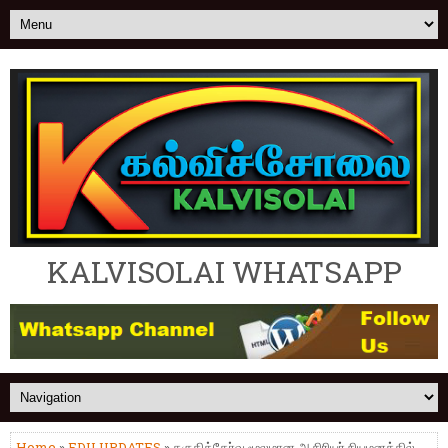
KALVISOLAI WHATSAPP
Home
»
EDU UPDATES
» தகுதித்தேர்வு மூலமான ஆசிரியர் நியமனத்தில்