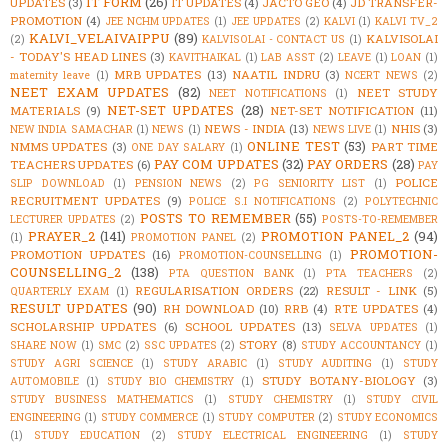
IT FORM
(26)
UPDATES
(3)
IT UPDATES
(4)
JACTO GEO
(4)
JD TRANSFER-
PROMOTION
(4)
JEE NCHM UPDATES
(1)
JEE UPDATES
(2)
KALVI
(1)
KALVI TV_2
KALVI_VELAIVAIPPU
(89)
KALVISOLAI
(2)
KALVISOLAI - CONTACT US
(1)
- TODAY'S HEAD LINES
(3)
KAVITHAIKAL
(1)
LAB ASST
(2)
LEAVE
(1)
LOAN
(1)
MRB UPDATES
(13)
NAATIL INDRU
(3)
maternity leave
(1)
NCERT NEWS
(2)
NEET EXAM UPDATES
(82)
NEET STUDY
NEET NOTIFICATIONS
(1)
NET-SET UPDATES
(28)
MATERIALS
(9)
NET-SET NOTIFICATION
(11)
NEWS - INDIA
(13)
NHIS
(3)
NEW INDIA SAMACHAR
(1)
NEWS
(1)
NEWS LIVE
(1)
ONLINE TEST
(53)
NMMS UPDATES
(3)
PART TIME
ONE DAY SALARY
(1)
PAY COM UPDATES
(32)
PAY ORDERS
(28)
TEACHERS UPDATES
(6)
PAY
POLICE
SLIP DOWNLOAD
(1)
PENSION NEWS
(2)
PG SENIORITY LIST
(1)
RECRUITMENT UPDATES
(9)
POLICE S.I NOTIFICATIONS
(2)
POLYTECHNIC
POSTS TO REMEMBER
(55)
LECTURER UPDATES
(2)
POSTS-TO-REMEMBER
PRAYER_2
(141)
PROMOTION PANEL_2
(94)
(1)
PROMOTION PANEL
(2)
PROMOTION-
PROMOTION UPDATES
(16)
PROMOTION-COUNSELLING
(1)
COUNSELLING_2
(138)
PTA QUESTION BANK
(1)
PTA TEACHERS
(2)
REGULARISATION ORDERS
(22)
RESULT - LINK
(5)
QUARTERLY EXAM
(1)
RESULT UPDATES
(90)
RH DOWNLOAD
(10)
RRB
(4)
RTE UPDATES
(4)
SCHOLARSHIP UPDATES
(6)
SCHOOL UPDATES
(13)
SELVA UPDATES
(1)
STORY
(8)
SHARE NOW
(1)
SMC
(2)
SSC UPDATES
(2)
STUDY ACCOUNTANCY
(1)
STUDY AGRI SCIENCE
(1)
STUDY ARABIC
(1)
STUDY AUDITING
(1)
STUDY
STUDY BOTANY-BIOLOGY
(3)
AUTOMOBILE
(1)
STUDY BIO CHEMISTRY
(1)
STUDY BUSINESS MATHEMATICS
(1)
STUDY CHEMISTRY
(1)
STUDY CIVIL
ENGINEERING
(1)
STUDY COMMERCE
(1)
STUDY COMPUTER
(2)
STUDY ECONOMICS
(1)
STUDY EDUCATION
(2)
STUDY ELECTRICAL ENGINEERING
(1)
STUDY