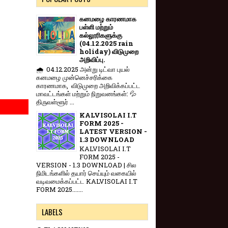
கனமழை காரணமாக
பள்ளி மற்றும்
கல்லூரிகளுக்கு
(04.12.2025 rain
holiday) விடுமுறை
அறிவிப்பு.
🌧️ 04.12.2025 அன்று டிட்வா புயல்
கனமழை முன்னெச்சரிக்கை
காரணமாக, விடுமுறை அறிவிக்கப்பட்ட
மாவட்டங்கள் மற்றும் நிறுவனங்கள்: 💦
திருவள்ளூர் ...
KALVISOLAI I.T
FORM 2025 -
LATEST VERSION -
1.3 DOWNLOAD
KALVISOLAI I.T
FORM 2025 -
VERSION - 1.3 DOWNLOAD | சில
நிமிடங்களில் தயார் செய்யும் வகையில்
வடிவமைக்கப்பட்ட KALVISOLAI I.T
FORM 2025.......
LABELS