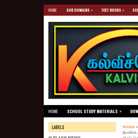
»
»
HOME
SUB DOMAINS
TEXT BOOKS
SC
»
HOME
SCHOOL STUDY MATERIALS
DO
LABELS
Home
»
நியமிக்க
@ FLASH NEWS
விருப்பம