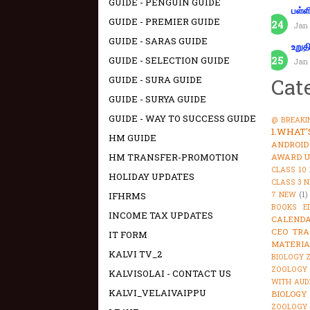
GUIDE - PENGUIN GUIDE
பள்ள
GUIDE - PREMIER GUIDE
Jan 
GUIDE - SARAS GUIDE
உறுத
GUIDE - SELECTION GUIDE
Jan 
Cat
GUIDE - SURA GUIDE
GUIDE - SURYA GUIDE
GUIDE - WAY TO SUCCESS GUIDE
@ BREAKI
1.WHAT
HM GUIDE
ANDROID
HM TRANSFER-PROMOTION
AWARD U
CLASS 10
HOLIDAY UPDATES
CLASS 3 
7 NEW
(1)
IFHRMS
BOOKS E
INCOME TAX UPDATES
CALENDA
CEO TRA
IT FORM
MATERIA
KALVI TV_2
BIOLOGY 
ZOOLOGY 
KALVISOLAI - CONTACT US
WITH AUD
KALVI_VELAIVAIPPU
BIOLOGY
ZOOLOGY 