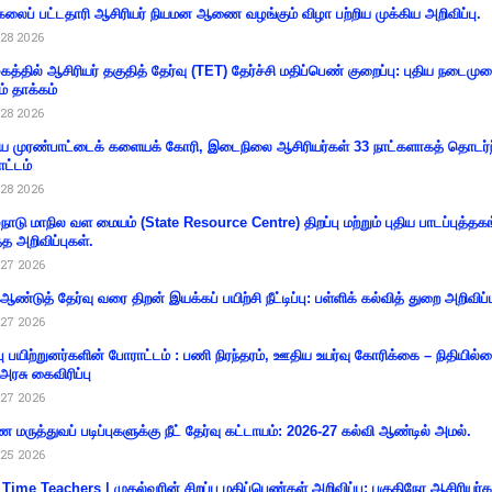
கலைப் பட்டதாரி ஆசிரியர் நியமன ஆணை வழங்கும் விழா பற்றிய முக்கிய அறிவிப்பு.
28 2026
கத்தில் ஆசிரியர் தகுதித் தேர்வு (TET) தேர்ச்சி மதிப்பெண் குறைப்பு: புதிய நடைமு
ம் தாக்கம்
28 2026
 முரண்பாட்டைக் களையக் கோரி, இடைநிலை ஆசிரியர்கள் 33 நாட்களாகத் தொடர்ந
ட்டம்
28 2026
்நாடு மாநில வள மையம் (State Resource Centre) திறப்பு மற்றும் புதிய பாடப்புத்தக
்த அறிவிப்புகள்.
27 2026
 ஆண்டுத் தேர்வு வரை திறன் இயக்கப் பயிற்சி நீட்டிப்பு: பள்ளிக் கல்வித் துறை அறிவிப்ப
27 2026
்பு பயிற்றுனர்களின் போராட்டம் : பணி நிரந்தரம், ஊதிய உயர்வு கோரிக்கை – நிதியில
 அரசு கைவிரிப்பு
27 2026
 மருத்துவப் படிப்புகளுக்கு நீட் தேர்வு கட்டாயம்: 2026-27 கல்வி ஆண்டில் அமல்.
25 2026
 Time Teachers | முதல்வரின் சிறப்பு மதிப்பெண்கள் அறிவிப்பு: பகுதிநேர ஆசிரியர்க