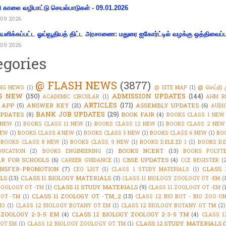
ி காலை வழிபாட்டு செயல்பாடுகள் - 09.01.2026
09 2026
ியளிக்கப்பட்ட ஓய்வூதியத் திட்ட அரசாணை: மதுரை ஐகோர்ட்டில் வழக்கு ஒத்திவைப்ப
09 2026
egories
@ FLASH NEWS
(3877)
@ செய்தி 
NG NEWS
(1)
@ SITE MAP
(1)
'S NEW
(150)
ADMISSION UPDATES
(144)
ACADEMIC CIRCULAR
(1)
AHM R
ARTICLES
(171)
 APP
(5)
ANSWER KEY
(21)
ASSEMBLY UPDATES
(6)
AUDI
BANK JOB UPDATES
(29)
PDATES
(8)
BOOK FAIR
(4)
BOOKS CLASS 1 NEW
 NEW
(1)
BOOKS CLASS 11 NEW
(1)
BOOKS CLASS 12 NEW
(1)
BOOKS CLASS 2 NEW
NEW
(1)
BOOKS CLASS 4 NEW
(1)
BOOKS CLASS 5 NEW
(1)
BOOKS CLASS 6 NEW
(1)
BO
BOOKS CLASS 8 NEW
(1)
BOOKS CLASS 9 NEW
(1)
BOOKS D.ELE.ED 1
(1)
BOOKS D.E
BOOKS NCERT
(13)
DUCATION
(2)
BOOKS ENGINEERING
(2)
BOOKS POLYTE
R FOR SCHOOLS
(6)
CBSE UPDATES
(4)
CAREER GUIDANCE
(1)
CCE REGISTER
(
NSFER-PROMOTION
(7)
CLASS 
CEO LIST
(1)
CLASS 1 STUDY MATERIALS
(1)
LS
(13)
CLASS 11 BIOLOGY MATERIALS
(3)
CLASS 11 BIOLOGY ZOOLOGY OT -EM
(
CLASS 11 STUDY MATERIALS
(9)
ZOOLOGY OT -TM
(1)
CLASS 11 ZOOLOGY OT -EM
(
CLASS 11 ZOOLOGY OT -TM_2
(13)
OT -TM
(1)
CLASS 12 BIO BOT - BIO ZOO O
IO
(1)
CLASS 12 BIOLOGY BOTANY OT EM
(1)
CLASS 12 BIOLOGY BOTANY OT TM
(2)
 ZOOLOGY 2-3-5 EM
(4)
CLASS 12 BIOLOGY ZOOLOGY 2-3-5 TM
(4)
CLASS 1
CLASS 12 STUDY MATERIALS
(
OT EM
(1)
CLASS 12 BIOLOGY ZOOLOGY OT TM
(1)