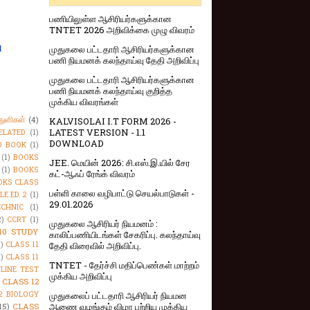
பணியிலுள்ள ஆசிரியர்களுக்கான
TNTET 2026 அறிவிக்கை முழு விவரம்
ு
முதுகலை பட்டதாரி ஆசிரியர்களுக்கான
பணி நியமனக் கலந்தாய்வு தேதி அறிவிப்பு
முதுகலை பட்டதாரி ஆசிரியர்களுக்கான
பணி நியமனக் கலந்தாய்வு குறித்த
முக்கிய விவரங்கள்
துளிகள்
(4)
KALVISOLAI I.T FORM 2026 -
LATEST VERSION - 1.1
ELATED
(1)
DOWNLOAD
O BOOK
(1)
(1)
BOOKS
JEE. மெயின் 2026: சி.எஸ்.இ.யில் சேர
(1)
BOOKS
கட்-ஆஃப் ரேங்க் விவரம்
OKS CLASS
பள்ளி காலை வழிபாட்டு செயல்பாடுகள் -
LE.ED 2
(1)
29.01.2026
CHNIC
(1)
2)
CCRT
(1)
முதுகலை ஆசிரியர் நியமனம் :
10 STUDY
காலிப்பணியிடங்கள் சேகரிப்பு. கலந்தாய்வு
1)
CLASS 11
தேதி விரைவில் அறிவிப்பு.
1)
CLASS 11
TNTET - தேர்ச்சி மதிப்பெண்கள் மாற்றம்
NLINE TEST
முக்கிய அறிவிப்பு
CLASS 12
2 BIOLOGY
முதுகலைப் பட்டதாரி ஆசிரியர் நியமன
ஆணை வழங்கும் விழா பற்றிய முக்கிய
15)
CLASS