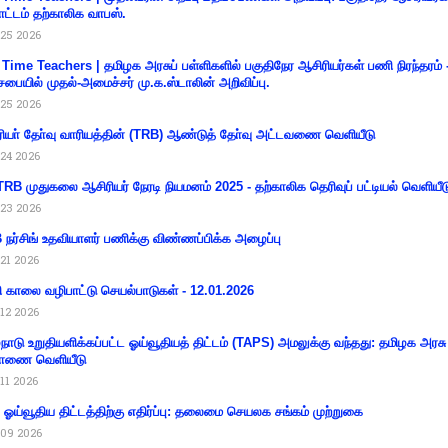
ட்டம் தற்காலிக வாபஸ்.
25 2026
 Time Teachers | தமிழக அரசுப் பள்ளிகளில் பகுதிநேர ஆசிரியர்கள் பணி நிரந்தரம் 
சபையில் முதல்-அமைச்சர் மு.க.ஸ்டாலின் அறிவிப்பு.
25 2026
ியா் தோ்வு வாரியத்தின் (TRB) ஆண்டுத் தோ்வு அட்டவணை வெளியீடு
24 2026
RB முதுகலை ஆசிரியர் நேரடி நியமனம் 2025 - தற்காலிக தெரிவுப் பட்டியல் வெளியீட
23 2026
நர்சிங் உதவியாளர் பணிக்கு விண்ணப்பிக்க அழைப்பு
21 2026
ி காலை வழிபாட்டு செயல்பாடுகள் - 12.01.2026
12 2026
்நாடு உறுதியளிக்கப்பட்ட ஓய்வூதியத் திட்டம் (TAPS) அமலுக்கு வந்தது: தமிழக அரசு
ாணை வெளியீடு
11 2026
ய ஓய்வூதிய திட்டத்திற்கு எதிர்ப்பு: தலைமை செயலக சங்கம் முற்றுகை
09 2026