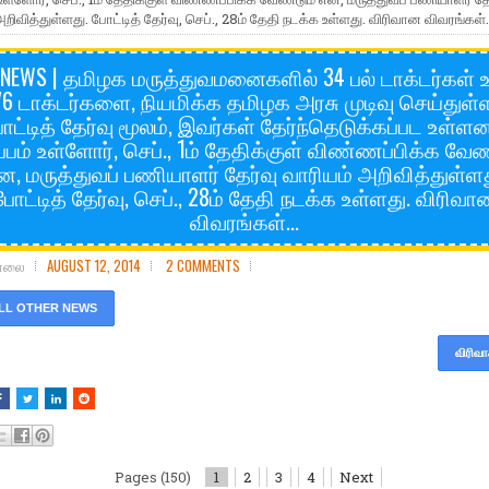
றிவித்துள்ளது. போட்டித் தேர்வு, செப்., 28ம் தேதி நடக்க உள்ளது. விரிவான விவரங்கள்.
NEWS | தமிழக மருத்துவமனைகளில் 34 பல் டாக்டர்கள் உ
76 டாக்டர்களை, நியமிக்க தமிழக அரசு முடிவு செய்துள்
ோட்டித் தேர்வு மூலம், இவர்கள் தேர்ந்தெடுக்கப்பட உள்ளனர
ப்பம் உள்ளோர், செப்., 1ம் தேதிக்குள் விண்ணப்பிக்க வேண
ன, மருத்துவப் பணியாளர் தேர்வு வாரியம் அறிவித்துள்ளத
போட்டித் தேர்வு, செப்., 28ம் தேதி நடக்க உள்ளது. விரிவா
விவரங்கள்...
சோலை
AUGUST 12, 2014
2 COMMENTS
LL OTHER NEWS
விரிவா
Pages (150)
1
2
3
4
Next