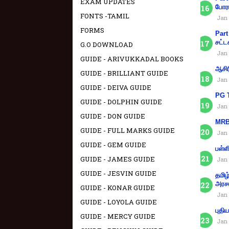
EXAM UPDATES
போரா
FONTS -TAMIL
Jan 
FORMS
Part
சட்ட
G.O DOWNLOAD
Jan 
GUIDE - ARIVUKKADAL BOOKS
ஆசிர
GUIDE - BRILLIANT GUIDE
Jan 
GUIDE - DEIVA GUIDE
PG T
GUIDE - DOLPHIN GUIDE
Jan 
GUIDE - DON GUIDE
MRB 
GUIDE - FULL MARKS GUIDE
Jan 
GUIDE - GEM GUIDE
பள்ள
GUIDE - JAMES GUIDE
Jan 
GUIDE - JESVIN GUIDE
தமிழ
அரச
GUIDE - KONAR GUIDE
Jan 
GUIDE - LOYOLA GUIDE
புதி
GUIDE - MERCY GUIDE
Jan 