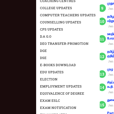
COACHING CENTRES
முது
COLLEGE UPDATES
Jan 
COMPUTER TEACHERS UPDATES
தமிழ
மற்று
COUNSELLING UPDATES
Jan 
CPS UPDATES
ஊதிய
D.A G.O
போரா
DEO TRANSFER-PROMOTION
Jan 
DGE
தமிழ
குறித
DSE
Jan 
E-BOOKS DOWNLOAD
முழு
EDU UPDATES
Jan 
ELECTION
சிறப
EMPLOYMENT UPDATES
கூறி
Jan 
EQUIVALENCE OF DEGREE
துணை
EXAM ESLC
Jan 
EXAM NOTIFICATION
Part