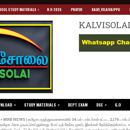
»
HOOL STUDY MATERIALS
R.H 2026
PRAYER
KALVI_VELAIVAIPPU
KALVISOLA
»
»
»
WNLOAD
STUDY MATERIALS
DEPT EXAM
DSE
G.O
 » MRB NEWS | தமிழக மருத்துவமனைகளில் 34 பல் டாக்டர்கள் உட்பட, 2,176 டாக்ட
 தமிழக அரசு முடிவு செய்துள்ளது. போட்டித் தேர்வு மூலம், இவர்கள் தேர்ந்தெடுக்கப்பட 
் உள்ளோர், செப்., 1ம் தேதிக்குள் விண்ணப்பிக்க வேண்டும் என, மருத்துவப் பணியாளர் தே