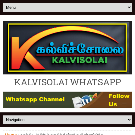
KALVISOLAI WHATSAPP
Home
» » மத்திய ஆசிரியர் தகுதித் தேர்வுக்கு விண்ணப்பித்த