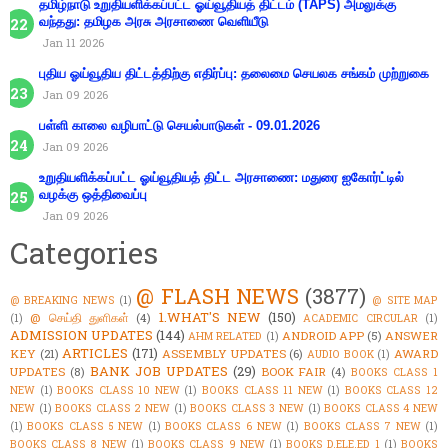
தமிழ்நாடு உறுதியளிக்கப்பட்ட ஓய்வூதியத் திட்டம் (TAPS) அமலுக்கு
வந்தது: தமிழக அரசு அரசாணை வெளியீடு
Jan 11 2026
புதிய ஓய்வூதிய திட்டத்திற்கு எதிர்ப்பு: தலைமை செயலக சங்கம் முற்றுகை
Jan 09 2026
பள்ளி காலை வழிபாட்டு செயல்பாடுகள் - 09.01.2026
Jan 09 2026
உறுதியளிக்கப்பட்ட ஓய்வூதியத் திட்ட அரசாணை: மதுரை ஐகோர்ட்டில்
வழக்கு ஒத்திவைப்பு
Jan 09 2026
Categories
@ FLASH NEWS
(3877)
@ BREAKING NEWS
(1)
@ SITE MAP
1.WHAT'S NEW
(150)
@ செய்தி துளிகள்
(4)
(1)
ACADEMIC CIRCULAR
(1)
ADMISSION UPDATES
(144)
ANDROID APP
(5)
ANSWER
AHM RELATED
(1)
ARTICLES
(171)
KEY
(21)
ASSEMBLY UPDATES
(6)
AWARD
AUDIO BOOK
(1)
BANK JOB UPDATES
(29)
UPDATES
(8)
BOOK FAIR
(4)
BOOKS CLASS 1
NEW
(1)
BOOKS CLASS 10 NEW
(1)
BOOKS CLASS 11 NEW
(1)
BOOKS CLASS 12
NEW
(1)
BOOKS CLASS 2 NEW
(1)
BOOKS CLASS 3 NEW
(1)
BOOKS CLASS 4 NEW
(1)
BOOKS CLASS 5 NEW
(1)
BOOKS CLASS 6 NEW
(1)
BOOKS CLASS 7 NEW
(1)
BOOKS CLASS 8 NEW
(1)
BOOKS CLASS 9 NEW
(1)
BOOKS D.ELE.ED 1
(1)
BOOKS