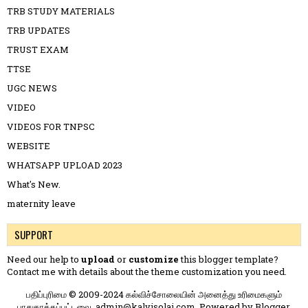
TRB STUDY MATERIALS
TRB UPDATES
TRUST EXAM
TTSE
UGC NEWS
VIDEO
VIDEOS FOR TNPSC
WEBSITE
WHATSAPP UPLOAD 2023
What's New.
maternity leave
SUPPORT
Need our help to
upload
or
customize
this blogger template?
Contact me
with details about the theme customization you need.
பதிப்புரிமை © 2009-2024 கல்விச்சோலையின் அனைத்து உரிமைகளும்
பாதுகாக்கப்பட்டவை. admin@kalvisolai.com. Powered by
Blogger
.