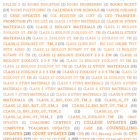
BOOKS NCERT
D.ELE.ED 2
(1)
BOOKS EDUCATION
(2)
BOOKS ENGINEERING
(2)
(13)
CALENDAR FOR SCHOOLS
(6)
BOOKS POLYTECHNIC
(1)
CAREER GUIDANCE
CBSE UPDATES
(4)
CEO TRANSFER-
(1)
CCE REGISTER
(2)
CCRT
(1)
PROMOTION
(7)
CLASS 10 STUDY
CEO LIST
(1)
CLASS 1 STUDY MATERIALS
(1)
MATERIALS
(13)
CLASS 11 BIOLOGY MATERIALS
(3)
CLASS 11 BIOLOGY
CLASS 11 STUDY
ZOOLOGY OT -EM
(1)
CLASS 11 BIOLOGY ZOOLOGY OT -TM
(1)
MATERIALS
(9)
CLASS 11 ZOOLOGY OT -EM
(1)
CLASS 11 ZOOLOGY OT -TM
(1)
CLASS 11 ZOOLOGY OT -TM_2
(13)
CLASS 12 BIO BOT - BIO ZOO ONLINE TEST
WITH AUDIO
(1)
CLASS 12 BIOLOGY BOTANY OT EM
(1)
CLASS 12 BIOLOGY
CLASS 12 BIOLOGY ZOOLOGY 2-3-5 EM
(4)
CLASS 12
BOTANY OT TM
(2)
BIOLOGY ZOOLOGY 2-3-5 TM
(4)
CLASS 12 BIOLOGY ZOOLOGY OT EM
(1)
CLASS 12 STUDY MATERIALS
(15)
CLASS 12 BIOLOGY ZOOLOGY OT TM
(1)
CLASS 12 ZOOLOGY 2-3-5 EM
(4)
CLASS 12 ZOOLOGY 2-3-5 TM
(4)
CLASS 12
ZOOLOGY OT EM
(1)
CLASS 12 ZOOLOGY OT TM
(1)
CLASS 12 ZOOLOGY TM
(1)
CLASS 2 STUDY MATERIALS
(1)
CLASS 3 STUDY MATERIALS
(1)
CLASS 4 STUDY
MATERIALS
(1)
CLASS 5 STUDY MATERIALS
(1)
CLASS 6 STUDY MATERIALS
(2)
CLASS 9 STUDY
CLASS 7 STUDY MATERIALS
(2)
CLASS 8 STUDY MATERIALS
(2)
MATERIALS
(3)
CLASS_11_BIO_ZOO_OT_TM_2
(12)
CLASS_11_OT
(4)
CLASS_12_BIO_BOT_OT_EM_2
(10)
CLASS_12_BIO_BOT_OT_TM_2
(10)
CLASS_12_BIO_ZOO_OT_TEM_2
(12)
CLASS_12_OT
(6)
CLASS_12_ZOO_OT_TEM_2
(13)
CLASS_12_ZOOLOGY_TM
(3)
CMAT
COLLEGE UPDATES
(25)
COACHING CENTRES
(7)
UPDATES
(1)
COUNSELLING
COMPUTER TEACHERS UPDATES
(11)
CoSE
(11)
UPDATES
(28)
COURT UPDATES
(28)
CPS
CPS
(5)
CPS Missing Credit
(1)
UPDATES
(27)
CSE_2
(55)
CTET
(3)
CRC
(1)
CSE
(2)
CUET EXAM UPDATES
(1)