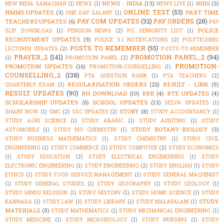
NEWS - INDIA
(13)
NHIS
(3)
NEW INDIA SAMACHAR
(1)
NEWS
(1)
NEWS LIVE
(1)
ONLINE TEST
(53)
NMMS UPDATES
(3)
PART TIME
ONE DAY SALARY
(1)
PAY COM UPDATES
(32)
PAY ORDERS
(28)
TEACHERS UPDATES
(6)
PAY
POLICE
SLIP DOWNLOAD
(1)
PENSION NEWS
(2)
PG SENIORITY LIST
(1)
RECRUITMENT UPDATES
(9)
POLICE S.I NOTIFICATIONS
(2)
POLYTECHNIC
POSTS TO REMEMBER
(55)
LECTURER UPDATES
(2)
POSTS-TO-REMEMBER
PRAYER_2
(141)
PROMOTION PANEL_2
(94)
(1)
PROMOTION PANEL
(2)
PROMOTION-
PROMOTION UPDATES
(16)
PROMOTION-COUNSELLING
(1)
COUNSELLING_2
(138)
PTA QUESTION BANK
(1)
PTA TEACHERS
(2)
REGULARISATION ORDERS
(22)
RESULT - LINK
(5)
QUARTERLY EXAM
(1)
RESULT UPDATES
(90)
RH DOWNLOAD
(10)
RRB
(4)
RTE UPDATES
(4)
SCHOLARSHIP UPDATES
(6)
SCHOOL UPDATES
(13)
SELVA UPDATES
(1)
STORY
(8)
SHARE NOW
(1)
SMC
(2)
SSC UPDATES
(2)
STUDY ACCOUNTANCY
(1)
STUDY AGRI SCIENCE
(1)
STUDY ARABIC
(1)
STUDY AUDITING
(1)
STUDY
STUDY BOTANY-BIOLOGY
(3)
AUTOMOBILE
(1)
STUDY BIO CHEMISTRY
(1)
STUDY BUSINESS MATHEMATICS
(1)
STUDY CHEMISTRY
(1)
STUDY CIVIL
ENGINEERING
(1)
STUDY COMMERCE
(1)
STUDY COMPUTER
(2)
STUDY ECONOMICS
(1)
STUDY EDUCATION
(2)
STUDY ELECTRICAL ENGINEERING
(1)
STUDY
ELECTRONIC ENGINEERING
(1)
STUDY ENGINEERING
(2)
STUDY ENGLISH
(1)
STUDY
ETHICS
(1)
STUDY FOOD SERVICE MANAGEMENT
(1)
STUDY GENERAL MACHINIST
(1)
STUDY GENERAL STUDIES
(1)
STUDY GEOGRAPHY
(1)
STUDY GEOLOGY
(1)
STUDY HINDU RELIGION
(1)
STUDY HISTORY
(1)
STUDY HOME SCIENCE
(1)
STUDY
STUDY
KANNADA
(1)
STUDY LAW
(1)
STUDY LIBRARY
(1)
STUDY MALAYALAM
(1)
MATERIALS
(5)
STUDY MATHEMATICS
(1)
STUDY MECHANICAL ENGINEERING
(1)
STUDY MEDICINE
(1)
STUDY MICROBIOLOGY
(1)
STUDY NURSING
(1)
STUDY