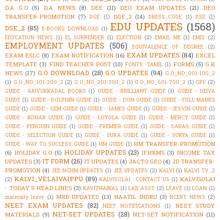
D.A G.O
(5)
D.A NEWS
(8)
DEE
(11)
DEO EXAM UPDATES
(21)
DEO
TRANSFER-PROMOTION
(7)
DGE_2
(14)
DGE
(1)
DRESS_CODE
(1)
DSE
(1)
EDU UPDATES
(1568)
DSE_2
(85)
E-BOOKS DOWNLOAD
(1)
EDUCATION NEWS
(1)
EL SURRENDER
(1)
ELECTION
(2)
EMAIL ME
(1)
EMIS
(2)
EMPLOYMENT UPDATES
(506)
EQUIVALENCE OF DEGREE
(2)
EXAM UPDATES
(84)
EXAM ESLC
(8)
EXAM NOTIFICATION
(16)
EXCEL
TEMPLATE
(3)
FIND TEACHER POST
(10)
FORMS
(5)
G.K
FONTS -TAMIL
(1)
G.O DOWNLOAD
(28)
G.O UPDATES
(94)
NEWS
(17)
G.O_NO_001-100_2
(1)
G.O_NO_101-200_2
(2)
G.O_NO_201-300_2
(1)
G.O_NO_601-700_2
(1)
GPF
(2)
GUIDE - ARIVUKKADAL BOOKS
(1)
GUIDE - BRILLIANT GUIDE
(1)
GUIDE - DEIVA
GUIDE
(1)
GUIDE - DOLPHIN GUIDE
(1)
GUIDE - DON GUIDE
(1)
GUIDE - FULL MARKS
GUIDE
(1)
GUIDE - GEM GUIDE
(1)
GUIDE - JAMES GUIDE
(1)
GUIDE - JESVIN GUIDE
(1)
GUIDE - KONAR GUIDE
(1)
GUIDE - LOYOLA GUIDE
(1)
GUIDE - MERCY GUIDE
(1)
GUIDE - PENGUIN GUIDE
(1)
GUIDE - PREMIER GUIDE
(1)
GUIDE - SARAS GUIDE
(1)
GUIDE - SELECTION GUIDE
(1)
GUIDE - SURA GUIDE
(1)
GUIDE - SURYA GUIDE
(1)
HM TRANSFER-PROMOTION
GUIDE - WAY TO SUCCESS GUIDE
(1)
HM GUIDE
(1)
HOLIDAY UPDATES
(23)
(6)
HOLIDAY G.O
(5)
IFHRMS
(3)
INCOME TAX
IT FORM
(26)
UPDATES
(3)
IT UPDATES
(4)
JACTO GEO
(4)
JD TRANSFER-
PROMOTION
(4)
JEE NCHM UPDATES
(1)
JEE UPDATES
(2)
KALVI
(1)
KALVI TV_2
KALVI_VELAIVAIPPU
(89)
KALVISOLAI
(2)
KALVISOLAI - CONTACT US
(1)
- TODAY'S HEAD LINES
(3)
KAVITHAIKAL
(1)
LAB ASST
(2)
LEAVE
(1)
LOAN
(1)
MRB UPDATES
(13)
NAATIL INDRU
(3)
maternity leave
(1)
NCERT NEWS
(2)
NEET EXAM UPDATES
(82)
NEET STUDY
NEET NOTIFICATIONS
(1)
NET-SET UPDATES
(28)
MATERIALS
(9)
NET-SET NOTIFICATION
(11)