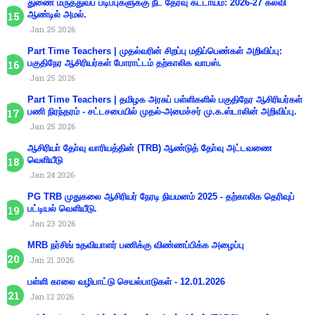
துணை மருத்துவப் படிப்புகளுக்கு நீட் தேர்வு கட்டாயம்: 2026-27 கல்வி
ஆண்டில் அமல்.
Jan 25 2026
Part Time Teachers | முதல்வரின் சிறப்பு மதிப்பெண்கள் அறிவிப்பு:
பகுதிநேர ஆசிரியர்கள் போராட்டம் தற்காலிக வாபஸ்.
Jan 25 2026
Part Time Teachers | தமிழக அரசுப் பள்ளிகளில் பகுதிநேர ஆசிரியர்கள்
பணி நிரந்தரம் - சட்டசபையில் முதல்-அமைச்சர் மு.க.ஸ்டாலின் அறிவிப்பு.
Jan 25 2026
ஆசிரியா் தோ்வு வாரியத்தின் (TRB) ஆண்டுத் தோ்வு அட்டவணை
வெளியீடு
Jan 24 2026
PG TRB முதுகலை ஆசிரியர் நேரடி நியமனம் 2025 - தற்காலிக தெரிவுப்
பட்டியல் வெளியீடு.
Jan 23 2026
MRB நர்சிங் உதவியாளர் பணிக்கு விண்ணப்பிக்க அழைப்பு
Jan 21 2026
பள்ளி காலை வழிபாட்டு செயல்பாடுகள் - 12.01.2026
Jan 12 2026