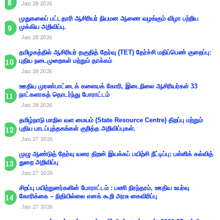
Jan 28 2026
முதுகலைப் பட்டதாரி ஆசிரியர் நியமன ஆணை வழங்கும் விழா பற்றிய
முக்கிய அறிவிப்பு.
Jan 28 2026
தமிழகத்தில் ஆசிரியர் தகுதித் தேர்வு (TET) தேர்ச்சி மதிப்பெண் குறைப்பு:
புதிய நடைமுறைகள் மற்றும் தாக்கம்
Jan 28 2026
ஊதிய முரண்பாட்டைக் களையக் கோரி, இடைநிலை ஆசிரியர்கள் 33
நாட்களாகத் தொடர்ந்து போராட்டம்
Jan 28 2026
தமிழ்நாடு மாநில வள மையம் (State Resource Centre) திறப்பு மற்றும்
புதிய பாடப்புத்தகங்கள் குறித்த அறிவிப்புகள்.
Jan 27 2026
முழு ஆண்டுத் தேர்வு வரை திறன் இயக்கப் பயிற்சி நீட்டிப்பு: பள்ளிக் கல்வித்
துறை அறிவிப்பு
Jan 27 2026
சிறப்பு பயிற்றுனர்களின் போராட்டம் : பணி நிரந்தரம், ஊதிய உயர்வு
கோரிக்கை – நிதியில்லை எனக் கூறி அரசு கைவிரிப்பு
Jan 27 2026