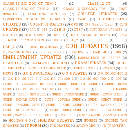
CLASS_12_BIO_ZOO_OT_TEM_2
(12)
CLASS_12_OT
(6)
CLASS_12_ZOO_OT_TEM_2
(13)
CLASS_12_ZOOLOGY_TM
(3)
CMAT
COLLEGE UPDATES
(25)
COACHING CENTRES
(7)
UPDATES
(1)
COUNSELLING
COMPUTER TEACHERS UPDATES
(11)
CoSE
(11)
UPDATES
(28)
COURT UPDATES
(28)
CPS
CPS
(5)
CPS Missing Credit
(1)
UPDATES
(27)
CSE_2
(55)
CTET
(3)
CRC
(1)
CSE
(2)
CUET EXAM UPDATES
(1)
D.A G.O
(5)
D.A NEWS
(8)
DEE
(11)
DEO EXAM UPDATES
(21)
DEO
TRANSFER-PROMOTION
(7)
DGE_2
(14)
DGE
(1)
DRESS_CODE
(1)
DSE
(1)
EDU UPDATES
(1568)
DSE_2
(85)
E-BOOKS DOWNLOAD
(1)
EDUCATION NEWS
(1)
EL SURRENDER
(1)
ELECTION
(2)
EMAIL ME
(1)
EMIS
(2)
EMPLOYMENT UPDATES
(506)
EQUIVALENCE OF DEGREE
(2)
EXAM UPDATES
(84)
EXAM ESLC
(8)
EXAM NOTIFICATION
(16)
EXCEL
TEMPLATE
(3)
FIND TEACHER POST
(10)
FORMS
(5)
G.K
FONTS -TAMIL
(1)
G.O DOWNLOAD
(28)
G.O UPDATES
(94)
NEWS
(17)
G.O_NO_001-100_2
(1)
G.O_NO_101-200_2
(2)
G.O_NO_201-300_2
(1)
G.O_NO_601-700_2
(1)
GPF
(2)
GUIDE - ARIVUKKADAL BOOKS
(1)
GUIDE - BRILLIANT GUIDE
(1)
GUIDE - DEIVA
GUIDE
(1)
GUIDE - DOLPHIN GUIDE
(1)
GUIDE - DON GUIDE
(1)
GUIDE - FULL MARKS
GUIDE
(1)
GUIDE - GEM GUIDE
(1)
GUIDE - JAMES GUIDE
(1)
GUIDE - JESVIN GUIDE
(1)
GUIDE - KONAR GUIDE
(1)
GUIDE - LOYOLA GUIDE
(1)
GUIDE - MERCY GUIDE
(1)
GUIDE - PENGUIN GUIDE
(1)
GUIDE - PREMIER GUIDE
(1)
GUIDE - SARAS GUIDE
(1)
GUIDE - SELECTION GUIDE
(1)
GUIDE - SURA GUIDE
(1)
GUIDE - SURYA GUIDE
(1)
HM TRANSFER-PROMOTION
GUIDE - WAY TO SUCCESS GUIDE
(1)
HM GUIDE
(1)
HOLIDAY UPDATES
(23)
(6)
HOLIDAY G.O
(5)
IFHRMS
(3)
INCOME TAX
IT FORM
(26)
UPDATES
(3)
IT UPDATES
(4)
JACTO GEO
(4)
JD TRANSFER-