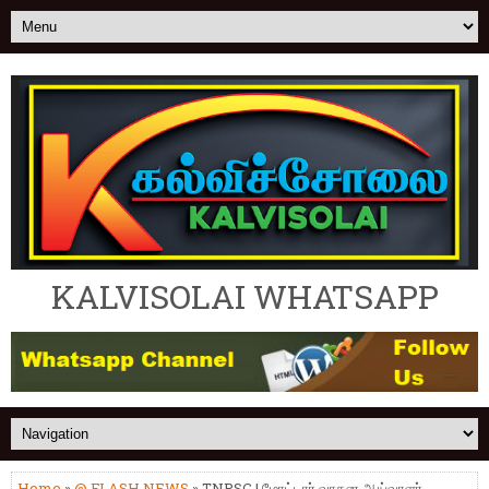
KALVISOLAI WHATSAPP
Home
»
@ FLASH NEWS
» TNPSC | மோட்டார் வாகன ஆய்வாளர்