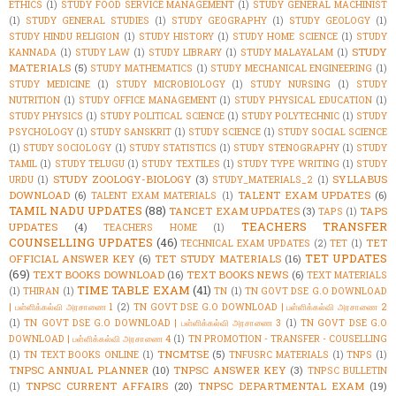
ETHICS
(1)
STUDY FOOD SERVICE MANAGEMENT
(1)
STUDY GENERAL MACHINIST
(1)
STUDY GENERAL STUDIES
(1)
STUDY GEOGRAPHY
(1)
STUDY GEOLOGY
(1)
STUDY HINDU RELIGION
(1)
STUDY HISTORY
(1)
STUDY HOME SCIENCE
(1)
STUDY
STUDY
KANNADA
(1)
STUDY LAW
(1)
STUDY LIBRARY
(1)
STUDY MALAYALAM
(1)
MATERIALS
(5)
STUDY MATHEMATICS
(1)
STUDY MECHANICAL ENGINEERING
(1)
STUDY MEDICINE
(1)
STUDY MICROBIOLOGY
(1)
STUDY NURSING
(1)
STUDY
NUTRITION
(1)
STUDY OFFICE MANAGEMENT
(1)
STUDY PHYSICAL EDUCATION
(1)
STUDY PHYSICS
(1)
STUDY POLITICAL SCIENCE
(1)
STUDY POLYTECHNIC
(1)
STUDY
PSYCHOLOGY
(1)
STUDY SANSKRIT
(1)
STUDY SCIENCE
(1)
STUDY SOCIAL SCIENCE
(1)
STUDY SOCIOLOGY
(1)
STUDY STATISTICS
(1)
STUDY STENOGRAPHY
(1)
STUDY
TAMIL
(1)
STUDY TELUGU
(1)
STUDY TEXTILES
(1)
STUDY TYPE WRITING
(1)
STUDY
STUDY ZOOLOGY-BIOLOGY
(3)
SYLLABUS
URDU
(1)
STUDY_MATERIALS_2
(1)
DOWNLOAD
(6)
TALENT EXAM UPDATES
(6)
TALENT EXAM MATERIALS
(1)
TAMIL NADU UPDATES
(88)
TANCET EXAM UPDATES
(3)
TAPS
TAPS
(1)
TEACHERS TRANSFER
UPDATES
(4)
TEACHERS HOME
(1)
COUNSELLING UPDATES
(46)
TET
TECHNICAL EXAM UPDATES
(2)
TET
(1)
TET UPDATES
OFFICIAL ANSWER KEY
(6)
TET STUDY MATERIALS
(16)
(69)
TEXT BOOKS DOWNLOAD
(16)
TEXT BOOKS NEWS
(6)
TEXT MATERIALS
TIME TABLE EXAM
(41)
(1)
THIRAN
(1)
TN
(1)
TN GOVT DSE G.O DOWNLOAD
| பள்ளிக்கல்வி அரசாணை 1
(2)
TN GOVT DSE G.O DOWNLOAD | பள்ளிக்கல்வி அரசாணை 2
(1)
TN GOVT DSE G.O DOWNLOAD | பள்ளிக்கல்வி அரசாணை 3
(1)
TN GOVT DSE G.O
DOWNLOAD | பள்ளிக்கல்வி அரசாணை 4
(1)
TN PROMOTION - TRANSFER - COUSELLING
TNCMTSE
(5)
(1)
TN TEXT BOOKS ONLINE
(1)
TNFUSRC MATERIALS
(1)
TNPS
(1)
TNPSC ANNUAL PLANNER
(10)
TNPSC ANSWER KEY
(3)
TNPSC BULLETIN
TNPSC CURRENT AFFAIRS
(20)
TNPSC DEPARTMENTAL EXAM
(19)
(1)