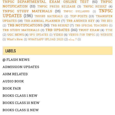
TNPSC DEPARTMENTAL EXAM ONLINE TEST
(61)
TNPSC
NOTIFICATION
(53)
TNPSC PRESS RELEASE
(3)
TNPSC RESULT
(4)
TNPSC
TNPSC STUDY MATERIALS
(35)
TNPSC SYLLABUS
(1)
UPDATES
(196)
TOP-POSTS
(13)
TRANSFER
TNUSRB MATERIALS
(2)
UPDATES
(18)
TRB ANNUAL PLANNER
(7)
TRB ANSWER KEY
(4)
TRB BEO
TRB NOTIFICATIONS
(30)
TRB RESULT
(7)
(2)
TRB SPECIAL TEACHERS
(1)
TRB UPDATES
(161)
TRB STUDY MATERIALS
(3)
TRUST EXAM
(4)
TTSE
UGC NEWS
(4)
VIDEO
(6)
(2)
UPS UPDATES
(1)
VIDEOS FOR TNPSC
(1)
WEBSITE
(1)
What's New.
(1)
WHATSAPP UPLOAD 2023
(2)
எப்படி ?
(1)
LABELS
@ FLASH NEWS
ADMISSION UPDATES
AHM RELATED
AUDIO BOOK
BOOK FAIR
BOOKS CLASS 1 NEW
BOOKS CLASS 10 NEW
BOOKS CLASS 11 NEW