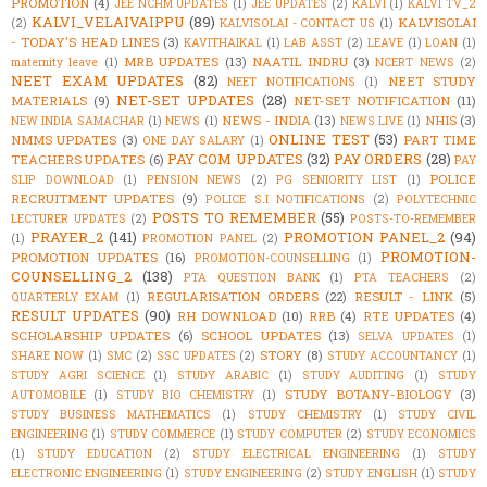
PROMOTION
(4)
JEE NCHM UPDATES
(1)
JEE UPDATES
(2)
KALVI
(1)
KALVI TV_2
KALVI_VELAIVAIPPU
(89)
KALVISOLAI
(2)
KALVISOLAI - CONTACT US
(1)
- TODAY'S HEAD LINES
(3)
KAVITHAIKAL
(1)
LAB ASST
(2)
LEAVE
(1)
LOAN
(1)
MRB UPDATES
(13)
NAATIL INDRU
(3)
maternity leave
(1)
NCERT NEWS
(2)
NEET EXAM UPDATES
(82)
NEET STUDY
NEET NOTIFICATIONS
(1)
NET-SET UPDATES
(28)
MATERIALS
(9)
NET-SET NOTIFICATION
(11)
NEWS - INDIA
(13)
NHIS
(3)
NEW INDIA SAMACHAR
(1)
NEWS
(1)
NEWS LIVE
(1)
ONLINE TEST
(53)
NMMS UPDATES
(3)
PART TIME
ONE DAY SALARY
(1)
PAY COM UPDATES
(32)
PAY ORDERS
(28)
TEACHERS UPDATES
(6)
PAY
POLICE
SLIP DOWNLOAD
(1)
PENSION NEWS
(2)
PG SENIORITY LIST
(1)
RECRUITMENT UPDATES
(9)
POLICE S.I NOTIFICATIONS
(2)
POLYTECHNIC
POSTS TO REMEMBER
(55)
LECTURER UPDATES
(2)
POSTS-TO-REMEMBER
PRAYER_2
(141)
PROMOTION PANEL_2
(94)
(1)
PROMOTION PANEL
(2)
PROMOTION-
PROMOTION UPDATES
(16)
PROMOTION-COUNSELLING
(1)
COUNSELLING_2
(138)
PTA QUESTION BANK
(1)
PTA TEACHERS
(2)
REGULARISATION ORDERS
(22)
RESULT - LINK
(5)
QUARTERLY EXAM
(1)
RESULT UPDATES
(90)
RH DOWNLOAD
(10)
RRB
(4)
RTE UPDATES
(4)
SCHOLARSHIP UPDATES
(6)
SCHOOL UPDATES
(13)
SELVA UPDATES
(1)
STORY
(8)
SHARE NOW
(1)
SMC
(2)
SSC UPDATES
(2)
STUDY ACCOUNTANCY
(1)
STUDY AGRI SCIENCE
(1)
STUDY ARABIC
(1)
STUDY AUDITING
(1)
STUDY
STUDY BOTANY-BIOLOGY
(3)
AUTOMOBILE
(1)
STUDY BIO CHEMISTRY
(1)
STUDY BUSINESS MATHEMATICS
(1)
STUDY CHEMISTRY
(1)
STUDY CIVIL
ENGINEERING
(1)
STUDY COMMERCE
(1)
STUDY COMPUTER
(2)
STUDY ECONOMICS
(1)
STUDY EDUCATION
(2)
STUDY ELECTRICAL ENGINEERING
(1)
STUDY
ELECTRONIC ENGINEERING
(1)
STUDY ENGINEERING
(2)
STUDY ENGLISH
(1)
STUDY