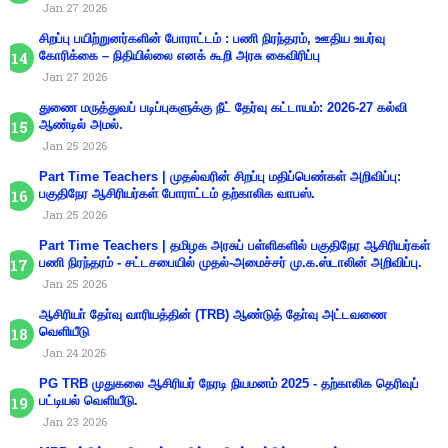
Jan 27 2026
சிறப்பு பயிற்றுனர்களின் போராட்டம் : பணி நிரந்தரம், ஊதிய உயர்வு
கோரிக்கை – நிதியில்லை எனக் கூறி அரசு கைவிரிப்பு
Jan 27 2026
துணை மருத்துவப் படிப்புகளுக்கு நீட் தேர்வு கட்டாயம்: 2026-27 கல்வி
ஆண்டில் அமல்.
Jan 25 2026
Part Time Teachers | முதல்வரின் சிறப்பு மதிப்பெண்கள் அறிவிப்பு:
பகுதிநேர ஆசிரியர்கள் போராட்டம் தற்காலிக வாபஸ்.
Jan 25 2026
Part Time Teachers | தமிழக அரசுப் பள்ளிகளில் பகுதிநேர ஆசிரியர்கள்
பணி நிரந்தரம் - சட்டசபையில் முதல்-அமைச்சர் மு.க.ஸ்டாலின் அறிவிப்பு.
Jan 25 2026
ஆசிரியா் தோ்வு வாரியத்தின் (TRB) ஆண்டுத் தோ்வு அட்டவணை
வெளியீடு
Jan 24 2026
PG TRB முதுகலை ஆசிரியர் நேரடி நியமனம் 2025 - தற்காலிக தெரிவுப்
பட்டியல் வெளியீடு.
Jan 23 2026