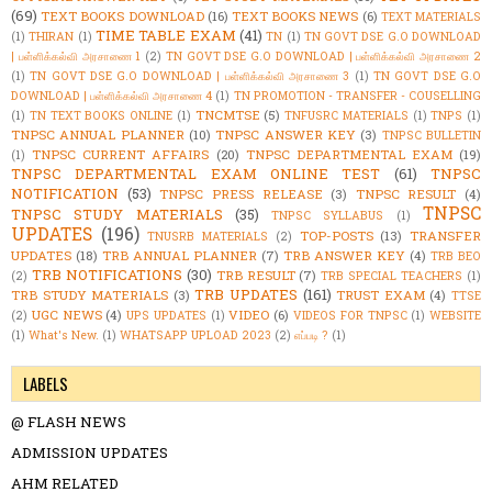
(69)
TEXT BOOKS DOWNLOAD
(16)
TEXT BOOKS NEWS
(6)
TEXT MATERIALS
TIME TABLE EXAM
(41)
(1)
THIRAN
(1)
TN
(1)
TN GOVT DSE G.O DOWNLOAD
| பள்ளிக்கல்வி அரசாணை 1
(2)
TN GOVT DSE G.O DOWNLOAD | பள்ளிக்கல்வி அரசாணை 2
(1)
TN GOVT DSE G.O DOWNLOAD | பள்ளிக்கல்வி அரசாணை 3
(1)
TN GOVT DSE G.O
DOWNLOAD | பள்ளிக்கல்வி அரசாணை 4
(1)
TN PROMOTION - TRANSFER - COUSELLING
TNCMTSE
(5)
(1)
TN TEXT BOOKS ONLINE
(1)
TNFUSRC MATERIALS
(1)
TNPS
(1)
TNPSC ANNUAL PLANNER
(10)
TNPSC ANSWER KEY
(3)
TNPSC BULLETIN
TNPSC CURRENT AFFAIRS
(20)
TNPSC DEPARTMENTAL EXAM
(19)
(1)
TNPSC DEPARTMENTAL EXAM ONLINE TEST
(61)
TNPSC
NOTIFICATION
(53)
TNPSC PRESS RELEASE
(3)
TNPSC RESULT
(4)
TNPSC
TNPSC STUDY MATERIALS
(35)
TNPSC SYLLABUS
(1)
UPDATES
(196)
TOP-POSTS
(13)
TRANSFER
TNUSRB MATERIALS
(2)
UPDATES
(18)
TRB ANNUAL PLANNER
(7)
TRB ANSWER KEY
(4)
TRB BEO
TRB NOTIFICATIONS
(30)
TRB RESULT
(7)
(2)
TRB SPECIAL TEACHERS
(1)
TRB UPDATES
(161)
TRB STUDY MATERIALS
(3)
TRUST EXAM
(4)
TTSE
UGC NEWS
(4)
VIDEO
(6)
(2)
UPS UPDATES
(1)
VIDEOS FOR TNPSC
(1)
WEBSITE
(1)
What's New.
(1)
WHATSAPP UPLOAD 2023
(2)
எப்படி ?
(1)
LABELS
@ FLASH NEWS
ADMISSION UPDATES
AHM RELATED