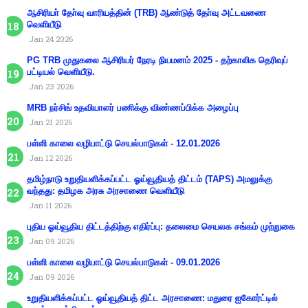
ஆசிரியா் தோ்வு வாரியத்தின் (TRB) ஆண்டுத் தோ்வு அட்டவணை
வெளியீடு
Jan 24 2026
PG TRB முதுகலை ஆசிரியர் நேரடி நியமனம் 2025 - தற்காலிக தெரிவுப்
பட்டியல் வெளியீடு.
Jan 23 2026
MRB நர்சிங் உதவியாளர் பணிக்கு விண்ணப்பிக்க அழைப்பு
Jan 21 2026
பள்ளி காலை வழிபாட்டு செயல்பாடுகள் - 12.01.2026
Jan 12 2026
தமிழ்நாடு உறுதியளிக்கப்பட்ட ஓய்வூதியத் திட்டம் (TAPS) அமலுக்கு
வந்தது: தமிழக அரசு அரசாணை வெளியீடு
Jan 11 2026
புதிய ஓய்வூதிய திட்டத்திற்கு எதிர்ப்பு: தலைமை செயலக சங்கம் முற்றுகை
Jan 09 2026
பள்ளி காலை வழிபாட்டு செயல்பாடுகள் - 09.01.2026
Jan 09 2026
உறுதியளிக்கப்பட்ட ஓய்வூதியத் திட்ட அரசாணை: மதுரை ஐகோர்ட்டில்