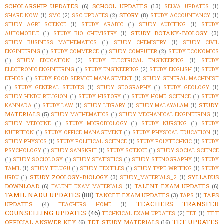
SCHOLARSHIP UPDATES
(6)
SCHOOL UPDATES
(13)
SELVA UPDATES
(1)
STORY
(8)
SHARE NOW
(1)
SMC
(2)
SSC UPDATES
(2)
STUDY ACCOUNTANCY
(1)
STUDY AGRI SCIENCE
(1)
STUDY ARABIC
(1)
STUDY AUDITING
(1)
STUDY
STUDY BOTANY-BIOLOGY
(3)
AUTOMOBILE
(1)
STUDY BIO CHEMISTRY
(1)
STUDY BUSINESS MATHEMATICS
(1)
STUDY CHEMISTRY
(1)
STUDY CIVIL
ENGINEERING
(1)
STUDY COMMERCE
(1)
STUDY COMPUTER
(2)
STUDY ECONOMICS
(1)
STUDY EDUCATION
(2)
STUDY ELECTRICAL ENGINEERING
(1)
STUDY
ELECTRONIC ENGINEERING
(1)
STUDY ENGINEERING
(2)
STUDY ENGLISH
(1)
STUDY
ETHICS
(1)
STUDY FOOD SERVICE MANAGEMENT
(1)
STUDY GENERAL MACHINIST
(1)
STUDY GENERAL STUDIES
(1)
STUDY GEOGRAPHY
(1)
STUDY GEOLOGY
(1)
STUDY HINDU RELIGION
(1)
STUDY HISTORY
(1)
STUDY HOME SCIENCE
(1)
STUDY
STUDY
KANNADA
(1)
STUDY LAW
(1)
STUDY LIBRARY
(1)
STUDY MALAYALAM
(1)
MATERIALS
(5)
STUDY MATHEMATICS
(1)
STUDY MECHANICAL ENGINEERING
(1)
STUDY MEDICINE
(1)
STUDY MICROBIOLOGY
(1)
STUDY NURSING
(1)
STUDY
NUTRITION
(1)
STUDY OFFICE MANAGEMENT
(1)
STUDY PHYSICAL EDUCATION
(1)
STUDY PHYSICS
(1)
STUDY POLITICAL SCIENCE
(1)
STUDY POLYTECHNIC
(1)
STUDY
PSYCHOLOGY
(1)
STUDY SANSKRIT
(1)
STUDY SCIENCE
(1)
STUDY SOCIAL SCIENCE
(1)
STUDY SOCIOLOGY
(1)
STUDY STATISTICS
(1)
STUDY STENOGRAPHY
(1)
STUDY
TAMIL
(1)
STUDY TELUGU
(1)
STUDY TEXTILES
(1)
STUDY TYPE WRITING
(1)
STUDY
STUDY ZOOLOGY-BIOLOGY
(3)
SYLLABUS
URDU
(1)
STUDY_MATERIALS_2
(1)
DOWNLOAD
(6)
TALENT EXAM UPDATES
(6)
TALENT EXAM MATERIALS
(1)
TAMIL NADU UPDATES
(88)
TANCET EXAM UPDATES
(3)
TAPS
TAPS
(1)
TEACHERS TRANSFER
UPDATES
(4)
TEACHERS HOME
(1)
COUNSELLING UPDATES
(46)
TET
TECHNICAL EXAM UPDATES
(2)
TET
(1)
TET UPDATES
OFFICIAL ANSWER KEY
(6)
TET STUDY MATERIALS
(16)