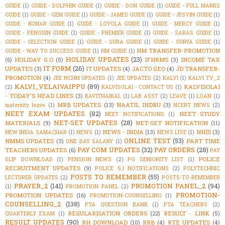
GUIDE
(1)
GUIDE - DOLPHIN GUIDE
(1)
GUIDE - DON GUIDE
(1)
GUIDE - FULL MARKS
GUIDE
(1)
GUIDE - GEM GUIDE
(1)
GUIDE - JAMES GUIDE
(1)
GUIDE - JESVIN GUIDE
(1)
GUIDE - KONAR GUIDE
(1)
GUIDE - LOYOLA GUIDE
(1)
GUIDE - MERCY GUIDE
(1)
GUIDE - PENGUIN GUIDE
(1)
GUIDE - PREMIER GUIDE
(1)
GUIDE - SARAS GUIDE
(1)
GUIDE - SELECTION GUIDE
(1)
GUIDE - SURA GUIDE
(1)
GUIDE - SURYA GUIDE
(1)
HM TRANSFER-PROMOTION
GUIDE - WAY TO SUCCESS GUIDE
(1)
HM GUIDE
(1)
HOLIDAY UPDATES
(23)
(6)
HOLIDAY G.O
(5)
IFHRMS
(3)
INCOME TAX
IT FORM
(26)
UPDATES
(3)
IT UPDATES
(4)
JACTO GEO
(4)
JD TRANSFER-
PROMOTION
(4)
JEE NCHM UPDATES
(1)
JEE UPDATES
(2)
KALVI
(1)
KALVI TV_2
KALVI_VELAIVAIPPU
(89)
KALVISOLAI
(2)
KALVISOLAI - CONTACT US
(1)
- TODAY'S HEAD LINES
(3)
KAVITHAIKAL
(1)
LAB ASST
(2)
LEAVE
(1)
LOAN
(1)
MRB UPDATES
(13)
NAATIL INDRU
(3)
maternity leave
(1)
NCERT NEWS
(2)
NEET EXAM UPDATES
(82)
NEET STUDY
NEET NOTIFICATIONS
(1)
NET-SET UPDATES
(28)
MATERIALS
(9)
NET-SET NOTIFICATION
(11)
NEWS - INDIA
(13)
NHIS
(3)
NEW INDIA SAMACHAR
(1)
NEWS
(1)
NEWS LIVE
(1)
ONLINE TEST
(53)
NMMS UPDATES
(3)
PART TIME
ONE DAY SALARY
(1)
PAY COM UPDATES
(32)
PAY ORDERS
(28)
TEACHERS UPDATES
(6)
PAY
POLICE
SLIP DOWNLOAD
(1)
PENSION NEWS
(2)
PG SENIORITY LIST
(1)
RECRUITMENT UPDATES
(9)
POLICE S.I NOTIFICATIONS
(2)
POLYTECHNIC
POSTS TO REMEMBER
(55)
LECTURER UPDATES
(2)
POSTS-TO-REMEMBER
PRAYER_2
(141)
PROMOTION PANEL_2
(94)
(1)
PROMOTION PANEL
(2)
PROMOTION-
PROMOTION UPDATES
(16)
PROMOTION-COUNSELLING
(1)
COUNSELLING_2
(138)
PTA QUESTION BANK
(1)
PTA TEACHERS
(2)
REGULARISATION ORDERS
(22)
RESULT - LINK
(5)
QUARTERLY EXAM
(1)
RESULT UPDATES
(90)
RH DOWNLOAD
(10)
RRB
(4)
RTE UPDATES
(4)