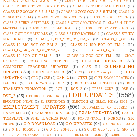
BIOLOGY ZOOLOGY 2-3-5 TM
(4)
CLASS 12 BIOLOGY ZOOLOGY OT EM
(1)
CLASS 12 STUDY MATERIALS
(15)
CLASS 12 BIOLOGY ZOOLOGY OT TM
(1)
CLASS 12 ZOOLOGY 2-3-5 EM
(4)
CLASS 12 ZOOLOGY 2-3-5 TM
(4)
CLASS 12
ZOOLOGY OT EM
(1)
CLASS 12 ZOOLOGY OT TM
(1)
CLASS 12 ZOOLOGY TM
(1)
CLASS 2 STUDY MATERIALS
(1)
CLASS 3 STUDY MATERIALS
(1)
CLASS 4 STUDY
MATERIALS
(1)
CLASS 5 STUDY MATERIALS
(1)
CLASS 6 STUDY MATERIALS
(2)
CLASS 9 STUDY
CLASS 7 STUDY MATERIALS
(2)
CLASS 8 STUDY MATERIALS
(2)
MATERIALS
(3)
CLASS_11_BIO_ZOO_OT_TM_2
(12)
CLASS_11_OT
(4)
CLASS_12_BIO_BOT_OT_EM_2
(10)
CLASS_12_BIO_BOT_OT_TM_2
(10)
CLASS_12_BIO_ZOO_OT_TEM_2
(12)
CLASS_12_OT
(6)
CLASS_12_ZOO_OT_TEM_2
(13)
CLASS_12_ZOOLOGY_TM
(3)
CMAT
COLLEGE UPDATES
(25)
COACHING CENTRES
(7)
UPDATES
(1)
COUNSELLING
COMPUTER TEACHERS UPDATES
(11)
CoSE
(11)
UPDATES
(28)
COURT UPDATES
(28)
CPS
CPS
(5)
CPS Missing Credit
(1)
UPDATES
(27)
CSE_2
(55)
CTET
(3)
CRC
(1)
CSE
(2)
CUET EXAM UPDATES
(1)
D.A G.O
(5)
D.A NEWS
(8)
DEE
(11)
DEO EXAM UPDATES
(21)
DEO
TRANSFER-PROMOTION
(7)
DGE_2
(14)
DGE
(1)
DRESS_CODE
(1)
DSE
(1)
EDU UPDATES
(1568)
DSE_2
(85)
E-BOOKS DOWNLOAD
(1)
EDUCATION NEWS
(1)
EL SURRENDER
(1)
ELECTION
(2)
EMAIL ME
(1)
EMIS
(2)
EMPLOYMENT UPDATES
(506)
EQUIVALENCE OF DEGREE
(2)
EXAM UPDATES
(84)
EXAM ESLC
(8)
EXAM NOTIFICATION
(16)
EXCEL
TEMPLATE
(3)
FIND TEACHER POST
(10)
FORMS
(5)
G.K
FONTS -TAMIL
(1)
G.O DOWNLOAD
(28)
G.O UPDATES
(94)
NEWS
(17)
G.O_NO_001-100_2
(1)
G.O_NO_101-200_2
(2)
G.O_NO_201-300_2
(1)
G.O_NO_601-700_2
(1)
GPF
(2)
GUIDE - ARIVUKKADAL BOOKS
(1)
GUIDE - BRILLIANT GUIDE
(1)
GUIDE - DEIVA