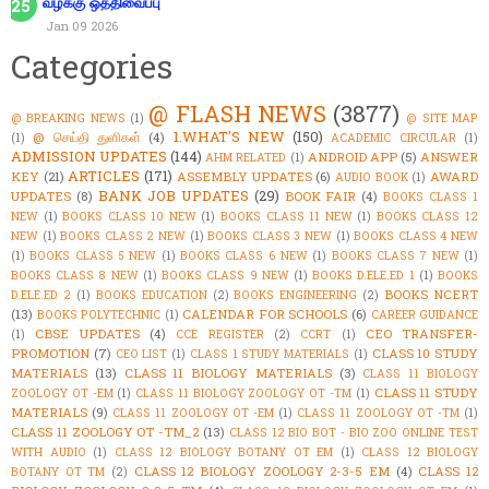
வழக்கு ஒத்திவைப்பு
Jan 09 2026
Categories
@ FLASH NEWS
(3877)
@ BREAKING NEWS
(1)
@ SITE MAP
1.WHAT'S NEW
(150)
@ செய்தி துளிகள்
(4)
(1)
ACADEMIC CIRCULAR
(1)
ADMISSION UPDATES
(144)
ANDROID APP
(5)
ANSWER
AHM RELATED
(1)
ARTICLES
(171)
KEY
(21)
ASSEMBLY UPDATES
(6)
AWARD
AUDIO BOOK
(1)
BANK JOB UPDATES
(29)
UPDATES
(8)
BOOK FAIR
(4)
BOOKS CLASS 1
NEW
(1)
BOOKS CLASS 10 NEW
(1)
BOOKS CLASS 11 NEW
(1)
BOOKS CLASS 12
NEW
(1)
BOOKS CLASS 2 NEW
(1)
BOOKS CLASS 3 NEW
(1)
BOOKS CLASS 4 NEW
(1)
BOOKS CLASS 5 NEW
(1)
BOOKS CLASS 6 NEW
(1)
BOOKS CLASS 7 NEW
(1)
BOOKS CLASS 8 NEW
(1)
BOOKS CLASS 9 NEW
(1)
BOOKS D.ELE.ED 1
(1)
BOOKS
BOOKS NCERT
D.ELE.ED 2
(1)
BOOKS EDUCATION
(2)
BOOKS ENGINEERING
(2)
(13)
CALENDAR FOR SCHOOLS
(6)
BOOKS POLYTECHNIC
(1)
CAREER GUIDANCE
CBSE UPDATES
(4)
CEO TRANSFER-
(1)
CCE REGISTER
(2)
CCRT
(1)
PROMOTION
(7)
CLASS 10 STUDY
CEO LIST
(1)
CLASS 1 STUDY MATERIALS
(1)
MATERIALS
(13)
CLASS 11 BIOLOGY MATERIALS
(3)
CLASS 11 BIOLOGY
CLASS 11 STUDY
ZOOLOGY OT -EM
(1)
CLASS 11 BIOLOGY ZOOLOGY OT -TM
(1)
MATERIALS
(9)
CLASS 11 ZOOLOGY OT -EM
(1)
CLASS 11 ZOOLOGY OT -TM
(1)
CLASS 11 ZOOLOGY OT -TM_2
(13)
CLASS 12 BIO BOT - BIO ZOO ONLINE TEST
WITH AUDIO
(1)
CLASS 12 BIOLOGY BOTANY OT EM
(1)
CLASS 12 BIOLOGY
CLASS 12 BIOLOGY ZOOLOGY 2-3-5 EM
(4)
CLASS 12
BOTANY OT TM
(2)