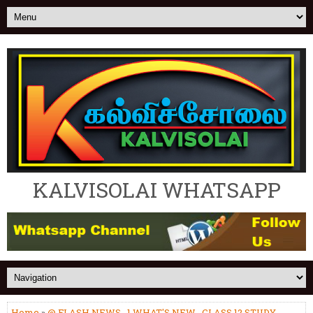
KALVISOLAI WHATSAPP
Home
»
@ FLASH NEWS
,
1.WHAT'S NEW
,
CLASS 12 STUDY