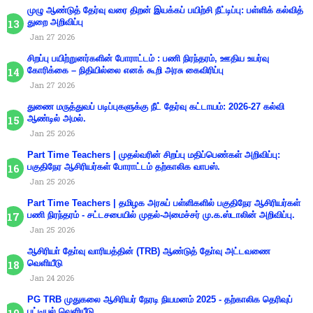
முழு ஆண்டுத் தேர்வு வரை திறன் இயக்கப் பயிற்சி நீட்டிப்பு: பள்ளிக் கல்வித்
துறை அறிவிப்பு
Jan 27 2026
சிறப்பு பயிற்றுனர்களின் போராட்டம் : பணி நிரந்தரம், ஊதிய உயர்வு
கோரிக்கை – நிதியில்லை எனக் கூறி அரசு கைவிரிப்பு
Jan 27 2026
துணை மருத்துவப் படிப்புகளுக்கு நீட் தேர்வு கட்டாயம்: 2026-27 கல்வி
ஆண்டில் அமல்.
Jan 25 2026
Part Time Teachers | முதல்வரின் சிறப்பு மதிப்பெண்கள் அறிவிப்பு:
பகுதிநேர ஆசிரியர்கள் போராட்டம் தற்காலிக வாபஸ்.
Jan 25 2026
Part Time Teachers | தமிழக அரசுப் பள்ளிகளில் பகுதிநேர ஆசிரியர்கள்
பணி நிரந்தரம் - சட்டசபையில் முதல்-அமைச்சர் மு.க.ஸ்டாலின் அறிவிப்பு.
Jan 25 2026
ஆசிரியா் தோ்வு வாரியத்தின் (TRB) ஆண்டுத் தோ்வு அட்டவணை
வெளியீடு
Jan 24 2026
PG TRB முதுகலை ஆசிரியர் நேரடி நியமனம் 2025 - தற்காலிக தெரிவுப்
பட்டியல் வெளியீடு.