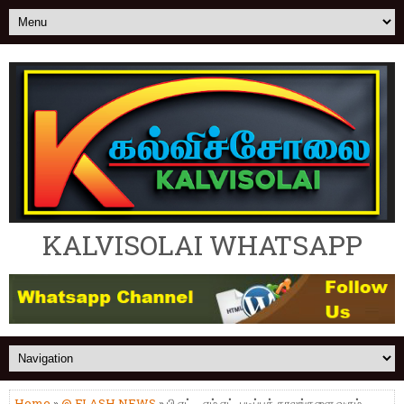
KALVISOLAI WHATSAPP
Home
»
@ FLASH NEWS
» பி.எட் ., எம்.எட். படிப்புக் காலங்களை வரும்