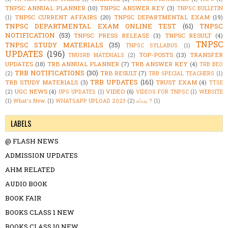
TNPSC ANNUAL PLANNER
(10)
TNPSC ANSWER KEY
(3)
TNPSC BULLETIN
TNPSC CURRENT AFFAIRS
(20)
TNPSC DEPARTMENTAL EXAM
(19)
(1)
TNPSC DEPARTMENTAL EXAM ONLINE TEST
(61)
TNPSC
NOTIFICATION
(53)
TNPSC PRESS RELEASE
(3)
TNPSC RESULT
(4)
TNPSC
TNPSC STUDY MATERIALS
(35)
TNPSC SYLLABUS
(1)
UPDATES
(196)
TOP-POSTS
(13)
TRANSFER
TNUSRB MATERIALS
(2)
UPDATES
(18)
TRB ANNUAL PLANNER
(7)
TRB ANSWER KEY
(4)
TRB BEO
TRB NOTIFICATIONS
(30)
TRB RESULT
(7)
(2)
TRB SPECIAL TEACHERS
(1)
TRB UPDATES
(161)
TRB STUDY MATERIALS
(3)
TRUST EXAM
(4)
TTSE
UGC NEWS
(4)
VIDEO
(6)
(2)
UPS UPDATES
(1)
VIDEOS FOR TNPSC
(1)
WEBSITE
(1)
What's New.
(1)
WHATSAPP UPLOAD 2023
(2)
எப்படி ?
(1)
LABELS
@ FLASH NEWS
ADMISSION UPDATES
AHM RELATED
AUDIO BOOK
BOOK FAIR
BOOKS CLASS 1 NEW
BOOKS CLASS 10 NEW