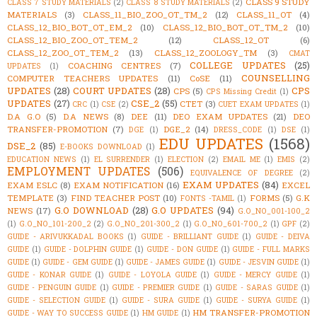
CLASS 9 STUDY
CLASS 7 STUDY MATERIALS
(2)
CLASS 8 STUDY MATERIALS
(2)
MATERIALS
(3)
CLASS_11_BIO_ZOO_OT_TM_2
(12)
CLASS_11_OT
(4)
CLASS_12_BIO_BOT_OT_EM_2
(10)
CLASS_12_BIO_BOT_OT_TM_2
(10)
CLASS_12_BIO_ZOO_OT_TEM_2
(12)
CLASS_12_OT
(6)
CLASS_12_ZOO_OT_TEM_2
(13)
CLASS_12_ZOOLOGY_TM
(3)
CMAT
COLLEGE UPDATES
(25)
COACHING CENTRES
(7)
UPDATES
(1)
COUNSELLING
COMPUTER TEACHERS UPDATES
(11)
CoSE
(11)
UPDATES
(28)
COURT UPDATES
(28)
CPS
CPS
(5)
CPS Missing Credit
(1)
UPDATES
(27)
CSE_2
(55)
CTET
(3)
CRC
(1)
CSE
(2)
CUET EXAM UPDATES
(1)
D.A G.O
(5)
D.A NEWS
(8)
DEE
(11)
DEO EXAM UPDATES
(21)
DEO
TRANSFER-PROMOTION
(7)
DGE_2
(14)
DGE
(1)
DRESS_CODE
(1)
DSE
(1)
EDU UPDATES
(1568)
DSE_2
(85)
E-BOOKS DOWNLOAD
(1)
EDUCATION NEWS
(1)
EL SURRENDER
(1)
ELECTION
(2)
EMAIL ME
(1)
EMIS
(2)
EMPLOYMENT UPDATES
(506)
EQUIVALENCE OF DEGREE
(2)
EXAM UPDATES
(84)
EXAM ESLC
(8)
EXAM NOTIFICATION
(16)
EXCEL
TEMPLATE
(3)
FIND TEACHER POST
(10)
FORMS
(5)
G.K
FONTS -TAMIL
(1)
G.O DOWNLOAD
(28)
G.O UPDATES
(94)
NEWS
(17)
G.O_NO_001-100_2
(1)
G.O_NO_101-200_2
(2)
G.O_NO_201-300_2
(1)
G.O_NO_601-700_2
(1)
GPF
(2)
GUIDE - ARIVUKKADAL BOOKS
(1)
GUIDE - BRILLIANT GUIDE
(1)
GUIDE - DEIVA
GUIDE
(1)
GUIDE - DOLPHIN GUIDE
(1)
GUIDE - DON GUIDE
(1)
GUIDE - FULL MARKS
GUIDE
(1)
GUIDE - GEM GUIDE
(1)
GUIDE - JAMES GUIDE
(1)
GUIDE - JESVIN GUIDE
(1)
GUIDE - KONAR GUIDE
(1)
GUIDE - LOYOLA GUIDE
(1)
GUIDE - MERCY GUIDE
(1)
GUIDE - PENGUIN GUIDE
(1)
GUIDE - PREMIER GUIDE
(1)
GUIDE - SARAS GUIDE
(1)
GUIDE - SELECTION GUIDE
(1)
GUIDE - SURA GUIDE
(1)
GUIDE - SURYA GUIDE
(1)
HM TRANSFER-PROMOTION
GUIDE - WAY TO SUCCESS GUIDE
(1)
HM GUIDE
(1)