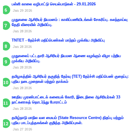
பள்ளி காலை வழிபாட்டு செயல்பாடுகள் - 29.01.2026
Jan 29 2026
முதுகலை ஆசிரியர் நியமனம் : காலிப்பணியிடங்கள் சேகரிப்பு. கலந்தாய்வு
தேதி விரைவில் அறிவிப்பு.
Jan 28 2026
TNTET - தேர்ச்சி மதிப்பெண்கள் மாற்றம் முக்கிய அறிவிப்பு
Jan 28 2026
முதுகலைப் பட்டதாரி ஆசிரியர் நியமன ஆணை வழங்கும் விழா பற்றிய
முக்கிய அறிவிப்பு.
Jan 28 2026
தமிழகத்தில் ஆசிரியர் தகுதித் தேர்வு (TET) தேர்ச்சி மதிப்பெண் குறைப்பு:
புதிய நடைமுறைகள் மற்றும் தாக்கம்
Jan 28 2026
ஊதிய முரண்பாட்டைக் களையக் கோரி, இடைநிலை ஆசிரியர்கள் 33
நாட்களாகத் தொடர்ந்து போராட்டம்
Jan 28 2026
தமிழ்நாடு மாநில வள மையம் (State Resource Centre) திறப்பு மற்றும்
புதிய பாடப்புத்தகங்கள் குறித்த அறிவிப்புகள்.
Jan 27 2026