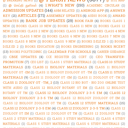
@ BREAKING NEWS
(1)
@ SITE MAP
1.WHAT'S NEW
(150)
@ செய்தி துளிகள்
(4)
(1)
ACADEMIC CIRCULAR
(1)
ADMISSION UPDATES
(144)
ANDROID APP
(5)
ANSWER
AHM RELATED
(1)
ARTICLES
(171)
KEY
(21)
ASSEMBLY UPDATES
(6)
AWARD
AUDIO BOOK
(1)
BANK JOB UPDATES
(29)
UPDATES
(8)
BOOK FAIR
(4)
BOOKS CLASS 1
NEW
(1)
BOOKS CLASS 10 NEW
(1)
BOOKS CLASS 11 NEW
(1)
BOOKS CLASS 12
NEW
(1)
BOOKS CLASS 2 NEW
(1)
BOOKS CLASS 3 NEW
(1)
BOOKS CLASS 4 NEW
(1)
BOOKS CLASS 5 NEW
(1)
BOOKS CLASS 6 NEW
(1)
BOOKS CLASS 7 NEW
(1)
BOOKS CLASS 8 NEW
(1)
BOOKS CLASS 9 NEW
(1)
BOOKS D.ELE.ED 1
(1)
BOOKS
BOOKS NCERT
D.ELE.ED 2
(1)
BOOKS EDUCATION
(2)
BOOKS ENGINEERING
(2)
(13)
CALENDAR FOR SCHOOLS
(6)
BOOKS POLYTECHNIC
(1)
CAREER GUIDANCE
CBSE UPDATES
(4)
CEO TRANSFER-
(1)
CCE REGISTER
(2)
CCRT
(1)
PROMOTION
(7)
CLASS 10 STUDY
CEO LIST
(1)
CLASS 1 STUDY MATERIALS
(1)
MATERIALS
(13)
CLASS 11 BIOLOGY MATERIALS
(3)
CLASS 11 BIOLOGY
CLASS 11 STUDY
ZOOLOGY OT -EM
(1)
CLASS 11 BIOLOGY ZOOLOGY OT -TM
(1)
MATERIALS
(9)
CLASS 11 ZOOLOGY OT -EM
(1)
CLASS 11 ZOOLOGY OT -TM
(1)
CLASS 11 ZOOLOGY OT -TM_2
(13)
CLASS 12 BIO BOT - BIO ZOO ONLINE TEST
WITH AUDIO
(1)
CLASS 12 BIOLOGY BOTANY OT EM
(1)
CLASS 12 BIOLOGY
CLASS 12 BIOLOGY ZOOLOGY 2-3-5 EM
(4)
CLASS 12
BOTANY OT TM
(2)
BIOLOGY ZOOLOGY 2-3-5 TM
(4)
CLASS 12 BIOLOGY ZOOLOGY OT EM
(1)
CLASS 12 STUDY MATERIALS
(15)
CLASS 12 BIOLOGY ZOOLOGY OT TM
(1)
CLASS 12 ZOOLOGY 2-3-5 EM
(4)
CLASS 12 ZOOLOGY 2-3-5 TM
(4)
CLASS 12
ZOOLOGY OT EM
(1)
CLASS 12 ZOOLOGY OT TM
(1)
CLASS 12 ZOOLOGY TM
(1)
CLASS 2 STUDY MATERIALS
(1)
CLASS 3 STUDY MATERIALS
(1)
CLASS 4 STUDY
MATERIALS
(1)
CLASS 5 STUDY MATERIALS
(1)
CLASS 6 STUDY MATERIALS
(2)