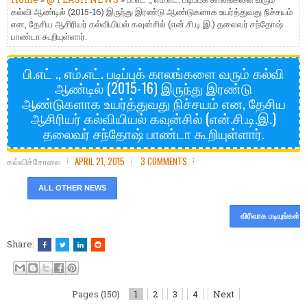
கல்வி ஆண்டில் (2015-16) இருந்து இரண்டு ஆண்டுகளாக உயர்த்துவது நிச்சயம்
என, தேசிய ஆசிரியர் கல்வியியல் கவுன்சில் (என்.சி.டி.இ.) தலைவர் சந்தோஷ்
பாண்டா கூறியுள்ளார்.
பி.எட் ., எம்.எட். படிப்புக் காலங்களை வரும் கல்வி
ஆண்டில் (2015-16) இருந்து இரண்டு
ஆண்டுகளாக உயர்த்துவது நிச்சயம் என, தேசிய
ஆசிரியர் கல்வியியல் கவுன்சில் (என்.சி.டி.இ.)
தலைவர் சந்தோஷ் பாண்டா கூறியுள்ளார்.
கல்விச்சோலை
APRIL 21, 2015
3 COMMENTS
ALL OTHER NEWS
விரிவாக படியுங்கள்
Share:
Pages (150)
1
2
3
4
Next