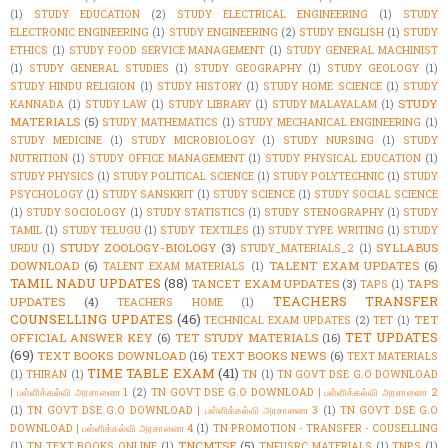
(1)
STUDY EDUCATION
(2)
STUDY ELECTRICAL ENGINEERING
(1)
STUDY
ELECTRONIC ENGINEERING
(1)
STUDY ENGINEERING
(2)
STUDY ENGLISH
(1)
STUDY
ETHICS
(1)
STUDY FOOD SERVICE MANAGEMENT
(1)
STUDY GENERAL MACHINIST
(1)
STUDY GENERAL STUDIES
(1)
STUDY GEOGRAPHY
(1)
STUDY GEOLOGY
(1)
STUDY HINDU RELIGION
(1)
STUDY HISTORY
(1)
STUDY HOME SCIENCE
(1)
STUDY
STUDY
KANNADA
(1)
STUDY LAW
(1)
STUDY LIBRARY
(1)
STUDY MALAYALAM
(1)
MATERIALS
(5)
STUDY MATHEMATICS
(1)
STUDY MECHANICAL ENGINEERING
(1)
STUDY MEDICINE
(1)
STUDY MICROBIOLOGY
(1)
STUDY NURSING
(1)
STUDY
NUTRITION
(1)
STUDY OFFICE MANAGEMENT
(1)
STUDY PHYSICAL EDUCATION
(1)
STUDY PHYSICS
(1)
STUDY POLITICAL SCIENCE
(1)
STUDY POLYTECHNIC
(1)
STUDY
PSYCHOLOGY
(1)
STUDY SANSKRIT
(1)
STUDY SCIENCE
(1)
STUDY SOCIAL SCIENCE
(1)
STUDY SOCIOLOGY
(1)
STUDY STATISTICS
(1)
STUDY STENOGRAPHY
(1)
STUDY
TAMIL
(1)
STUDY TELUGU
(1)
STUDY TEXTILES
(1)
STUDY TYPE WRITING
(1)
STUDY
STUDY ZOOLOGY-BIOLOGY
(3)
SYLLABUS
URDU
(1)
STUDY_MATERIALS_2
(1)
DOWNLOAD
(6)
TALENT EXAM UPDATES
(6)
TALENT EXAM MATERIALS
(1)
TAMIL NADU UPDATES
(88)
TANCET EXAM UPDATES
(3)
TAPS
TAPS
(1)
TEACHERS TRANSFER
UPDATES
(4)
TEACHERS HOME
(1)
COUNSELLING UPDATES
(46)
TET
TECHNICAL EXAM UPDATES
(2)
TET
(1)
TET UPDATES
OFFICIAL ANSWER KEY
(6)
TET STUDY MATERIALS
(16)
(69)
TEXT BOOKS DOWNLOAD
(16)
TEXT BOOKS NEWS
(6)
TEXT MATERIALS
TIME TABLE EXAM
(41)
(1)
THIRAN
(1)
TN
(1)
TN GOVT DSE G.O DOWNLOAD
| பள்ளிக்கல்வி அரசாணை 1
(2)
TN GOVT DSE G.O DOWNLOAD | பள்ளிக்கல்வி அரசாணை 2
(1)
TN GOVT DSE G.O DOWNLOAD | பள்ளிக்கல்வி அரசாணை 3
(1)
TN GOVT DSE G.O
DOWNLOAD | பள்ளிக்கல்வி அரசாணை 4
(1)
TN PROMOTION - TRANSFER - COUSELLING
TNCMTSE
(5)
(1)
TN TEXT BOOKS ONLINE
(1)
TNFUSRC MATERIALS
(1)
TNPS
(1)