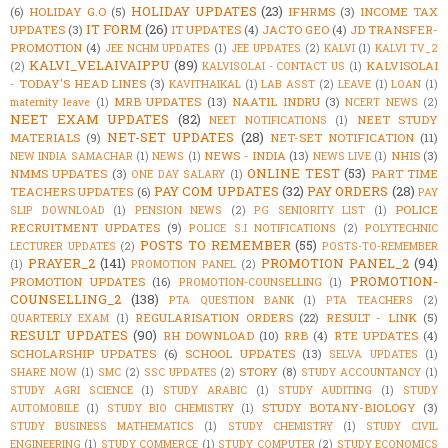
HOLIDAY UPDATES
(23)
(6)
HOLIDAY G.O
(5)
IFHRMS
(3)
INCOME TAX
IT FORM
(26)
UPDATES
(3)
IT UPDATES
(4)
JACTO GEO
(4)
JD TRANSFER-
PROMOTION
(4)
JEE NCHM UPDATES
(1)
JEE UPDATES
(2)
KALVI
(1)
KALVI TV_2
KALVI_VELAIVAIPPU
(89)
KALVISOLAI
(2)
KALVISOLAI - CONTACT US
(1)
- TODAY'S HEAD LINES
(3)
KAVITHAIKAL
(1)
LAB ASST
(2)
LEAVE
(1)
LOAN
(1)
MRB UPDATES
(13)
NAATIL INDRU
(3)
maternity leave
(1)
NCERT NEWS
(2)
NEET EXAM UPDATES
(82)
NEET STUDY
NEET NOTIFICATIONS
(1)
NET-SET UPDATES
(28)
MATERIALS
(9)
NET-SET NOTIFICATION
(11)
NEWS - INDIA
(13)
NHIS
(3)
NEW INDIA SAMACHAR
(1)
NEWS
(1)
NEWS LIVE
(1)
ONLINE TEST
(53)
NMMS UPDATES
(3)
PART TIME
ONE DAY SALARY
(1)
PAY COM UPDATES
(32)
PAY ORDERS
(28)
TEACHERS UPDATES
(6)
PAY
POLICE
SLIP DOWNLOAD
(1)
PENSION NEWS
(2)
PG SENIORITY LIST
(1)
RECRUITMENT UPDATES
(9)
POLICE S.I NOTIFICATIONS
(2)
POLYTECHNIC
POSTS TO REMEMBER
(55)
LECTURER UPDATES
(2)
POSTS-TO-REMEMBER
PRAYER_2
(141)
PROMOTION PANEL_2
(94)
(1)
PROMOTION PANEL
(2)
PROMOTION-
PROMOTION UPDATES
(16)
PROMOTION-COUNSELLING
(1)
COUNSELLING_2
(138)
PTA QUESTION BANK
(1)
PTA TEACHERS
(2)
REGULARISATION ORDERS
(22)
RESULT - LINK
(5)
QUARTERLY EXAM
(1)
RESULT UPDATES
(90)
RH DOWNLOAD
(10)
RRB
(4)
RTE UPDATES
(4)
SCHOLARSHIP UPDATES
(6)
SCHOOL UPDATES
(13)
SELVA UPDATES
(1)
STORY
(8)
SHARE NOW
(1)
SMC
(2)
SSC UPDATES
(2)
STUDY ACCOUNTANCY
(1)
STUDY AGRI SCIENCE
(1)
STUDY ARABIC
(1)
STUDY AUDITING
(1)
STUDY
STUDY BOTANY-BIOLOGY
(3)
AUTOMOBILE
(1)
STUDY BIO CHEMISTRY
(1)
STUDY BUSINESS MATHEMATICS
(1)
STUDY CHEMISTRY
(1)
STUDY CIVIL
ENGINEERING
(1)
STUDY COMMERCE
(1)
STUDY COMPUTER
(2)
STUDY ECONOMICS