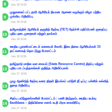
Jan 28 2026
முதுகலைப் பட்டதாரி ஆசிரியர் நியமன ஆணை வழங்கும் விழா பற்றிய
முக்கிய அறிவிப்பு.
Jan 28 2026
தமிழகத்தில் ஆசிரியர் தகுதித் தேர்வு (TET) தேர்ச்சி மதிப்பெண் குறைப்பு:
புதிய நடைமுறைகள் மற்றும் தாக்கம்
Jan 28 2026
ஊதிய முரண்பாட்டைக் களையக் கோரி, இடைநிலை ஆசிரியர்கள் 33
நாட்களாகத் தொடர்ந்து போராட்டம்
Jan 28 2026
தமிழ்நாடு மாநில வள மையம் (State Resource Centre) திறப்பு மற்றும்
புதிய பாடப்புத்தகங்கள் குறித்த அறிவிப்புகள்.
Jan 27 2026
முழு ஆண்டுத் தேர்வு வரை திறன் இயக்கப் பயிற்சி நீட்டிப்பு: பள்ளிக் கல்வித்
துறை அறிவிப்பு
Jan 27 2026
சிறப்பு பயிற்றுனர்களின் போராட்டம் : பணி நிரந்தரம், ஊதிய உயர்வு
கோரிக்கை – நிதியில்லை எனக் கூறி அரசு கைவிரிப்பு
Jan 27 2026