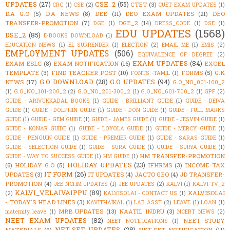
UPDATES
(27)
CSE_2
(55)
CTET
(3)
CRC
(1)
CSE
(2)
CUET EXAM UPDATES
(1)
D.A G.O
(5)
D.A NEWS
(8)
DEE
(11)
DEO EXAM UPDATES
(21)
DEO
TRANSFER-PROMOTION
(7)
DGE_2
(14)
DGE
(1)
DRESS_CODE
(1)
DSE
(1)
EDU UPDATES
(1568)
DSE_2
(85)
E-BOOKS DOWNLOAD
(1)
EDUCATION NEWS
(1)
EL SURRENDER
(1)
ELECTION
(2)
EMAIL ME
(1)
EMIS
(2)
EMPLOYMENT UPDATES
(506)
EQUIVALENCE OF DEGREE
(2)
EXAM UPDATES
(84)
EXAM ESLC
(8)
EXAM NOTIFICATION
(16)
EXCEL
TEMPLATE
(3)
FIND TEACHER POST
(10)
FORMS
(5)
G.K
FONTS -TAMIL
(1)
G.O DOWNLOAD
(28)
G.O UPDATES
(94)
NEWS
(17)
G.O_NO_001-100_2
(1)
G.O_NO_101-200_2
(2)
G.O_NO_201-300_2
(1)
G.O_NO_601-700_2
(1)
GPF
(2)
GUIDE - ARIVUKKADAL BOOKS
(1)
GUIDE - BRILLIANT GUIDE
(1)
GUIDE - DEIVA
GUIDE
(1)
GUIDE - DOLPHIN GUIDE
(1)
GUIDE - DON GUIDE
(1)
GUIDE - FULL MARKS
GUIDE
(1)
GUIDE - GEM GUIDE
(1)
GUIDE - JAMES GUIDE
(1)
GUIDE - JESVIN GUIDE
(1)
GUIDE - KONAR GUIDE
(1)
GUIDE - LOYOLA GUIDE
(1)
GUIDE - MERCY GUIDE
(1)
GUIDE - PENGUIN GUIDE
(1)
GUIDE - PREMIER GUIDE
(1)
GUIDE - SARAS GUIDE
(1)
GUIDE - SELECTION GUIDE
(1)
GUIDE - SURA GUIDE
(1)
GUIDE - SURYA GUIDE
(1)
HM TRANSFER-PROMOTION
GUIDE - WAY TO SUCCESS GUIDE
(1)
HM GUIDE
(1)
HOLIDAY UPDATES
(23)
(6)
HOLIDAY G.O
(5)
IFHRMS
(3)
INCOME TAX
IT FORM
(26)
UPDATES
(3)
IT UPDATES
(4)
JACTO GEO
(4)
JD TRANSFER-
PROMOTION
(4)
JEE NCHM UPDATES
(1)
JEE UPDATES
(2)
KALVI
(1)
KALVI TV_2
KALVI_VELAIVAIPPU
(89)
KALVISOLAI
(2)
KALVISOLAI - CONTACT US
(1)
- TODAY'S HEAD LINES
(3)
KAVITHAIKAL
(1)
LAB ASST
(2)
LEAVE
(1)
LOAN
(1)
MRB UPDATES
(13)
NAATIL INDRU
(3)
maternity leave
(1)
NCERT NEWS
(2)
NEET EXAM UPDATES
(82)
NEET STUDY
NEET NOTIFICATIONS
(1)
NET-SET UPDATES
(28)
MATERIALS
(9)
NET-SET NOTIFICATION
(11)