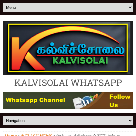
KALVISOLAI WHATSAPP
Home
»
@ FLASH NEWS
» பிஎச்டி. முடித்திருந்தாலும் ‘SET’ அல்லது