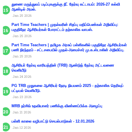
துணை மருத்துவப் படிப்புகளுக்கு நீட் தேர்வு கட்டாயம்: 2026-27 கல்வி
ஆண்டில் அமல்.
Jan 25 2026
Part Time Teachers | முதல்வரின் சிறப்பு மதிப்பெண்கள் அறிவிப்பு:
பகுதிநேர ஆசிரியர்கள் போராட்டம் தற்காலிக வாபஸ்.
Jan 25 2026
Part Time Teachers | தமிழக அரசுப் பள்ளிகளில் பகுதிநேர ஆசிரியர்கள்
பணி நிரந்தரம் - சட்டசபையில் முதல்-அமைச்சர் மு.க.ஸ்டாலின் அறிவிப்பு.
Jan 25 2026
ஆசிரியா் தோ்வு வாரியத்தின் (TRB) ஆண்டுத் தோ்வு அட்டவணை
வெளியீடு
Jan 24 2026
PG TRB முதுகலை ஆசிரியர் நேரடி நியமனம் 2025 - தற்காலிக தெரிவுப்
பட்டியல் வெளியீடு.
Jan 23 2026
MRB நர்சிங் உதவியாளர் பணிக்கு விண்ணப்பிக்க அழைப்பு
Jan 21 2026
பள்ளி காலை வழிபாட்டு செயல்பாடுகள் - 12.01.2026
Jan 12 2026