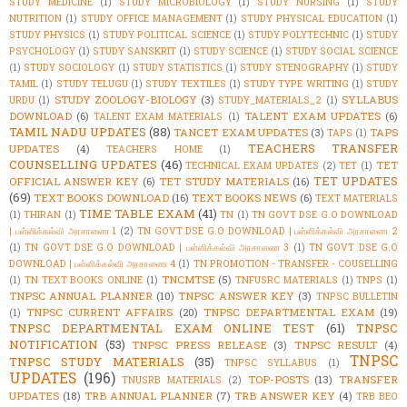
STUDY MEDICINE
(1)
STUDY MICROBIOLOGY
(1)
STUDY NURSING
(1)
STUDY
NUTRITION
(1)
STUDY OFFICE MANAGEMENT
(1)
STUDY PHYSICAL EDUCATION
(1)
STUDY PHYSICS
(1)
STUDY POLITICAL SCIENCE
(1)
STUDY POLYTECHNIC
(1)
STUDY
PSYCHOLOGY
(1)
STUDY SANSKRIT
(1)
STUDY SCIENCE
(1)
STUDY SOCIAL SCIENCE
(1)
STUDY SOCIOLOGY
(1)
STUDY STATISTICS
(1)
STUDY STENOGRAPHY
(1)
STUDY
TAMIL
(1)
STUDY TELUGU
(1)
STUDY TEXTILES
(1)
STUDY TYPE WRITING
(1)
STUDY
STUDY ZOOLOGY-BIOLOGY
(3)
SYLLABUS
URDU
(1)
STUDY_MATERIALS_2
(1)
DOWNLOAD
(6)
TALENT EXAM UPDATES
(6)
TALENT EXAM MATERIALS
(1)
TAMIL NADU UPDATES
(88)
TANCET EXAM UPDATES
(3)
TAPS
TAPS
(1)
TEACHERS TRANSFER
UPDATES
(4)
TEACHERS HOME
(1)
COUNSELLING UPDATES
(46)
TET
TECHNICAL EXAM UPDATES
(2)
TET
(1)
TET UPDATES
OFFICIAL ANSWER KEY
(6)
TET STUDY MATERIALS
(16)
(69)
TEXT BOOKS DOWNLOAD
(16)
TEXT BOOKS NEWS
(6)
TEXT MATERIALS
TIME TABLE EXAM
(41)
(1)
THIRAN
(1)
TN
(1)
TN GOVT DSE G.O DOWNLOAD
| பள்ளிக்கல்வி அரசாணை 1
(2)
TN GOVT DSE G.O DOWNLOAD | பள்ளிக்கல்வி அரசாணை 2
(1)
TN GOVT DSE G.O DOWNLOAD | பள்ளிக்கல்வி அரசாணை 3
(1)
TN GOVT DSE G.O
DOWNLOAD | பள்ளிக்கல்வி அரசாணை 4
(1)
TN PROMOTION - TRANSFER - COUSELLING
TNCMTSE
(5)
(1)
TN TEXT BOOKS ONLINE
(1)
TNFUSRC MATERIALS
(1)
TNPS
(1)
TNPSC ANNUAL PLANNER
(10)
TNPSC ANSWER KEY
(3)
TNPSC BULLETIN
TNPSC CURRENT AFFAIRS
(20)
TNPSC DEPARTMENTAL EXAM
(19)
(1)
TNPSC DEPARTMENTAL EXAM ONLINE TEST
(61)
TNPSC
NOTIFICATION
(53)
TNPSC PRESS RELEASE
(3)
TNPSC RESULT
(4)
TNPSC
TNPSC STUDY MATERIALS
(35)
TNPSC SYLLABUS
(1)
UPDATES
(196)
TOP-POSTS
(13)
TRANSFER
TNUSRB MATERIALS
(2)
UPDATES
(18)
TRB ANNUAL PLANNER
(7)
TRB ANSWER KEY
(4)
TRB BEO