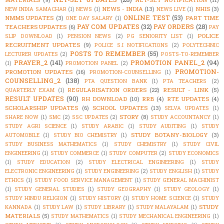
NEWS - INDIA
(13)
NHIS
(3)
NEW INDIA SAMACHAR
(1)
NEWS
(1)
NEWS LIVE
(1)
ONLINE TEST
(53)
NMMS UPDATES
(3)
PART TIME
ONE DAY SALARY
(1)
PAY COM UPDATES
(32)
PAY ORDERS
(28)
TEACHERS UPDATES
(6)
PAY
POLICE
SLIP DOWNLOAD
(1)
PENSION NEWS
(2)
PG SENIORITY LIST
(1)
RECRUITMENT UPDATES
(9)
POLICE S.I NOTIFICATIONS
(2)
POLYTECHNIC
POSTS TO REMEMBER
(55)
LECTURER UPDATES
(2)
POSTS-TO-REMEMBER
PRAYER_2
(141)
PROMOTION PANEL_2
(94)
(1)
PROMOTION PANEL
(2)
PROMOTION-
PROMOTION UPDATES
(16)
PROMOTION-COUNSELLING
(1)
COUNSELLING_2
(138)
PTA QUESTION BANK
(1)
PTA TEACHERS
(2)
REGULARISATION ORDERS
(22)
RESULT - LINK
(5)
QUARTERLY EXAM
(1)
RESULT UPDATES
(90)
RH DOWNLOAD
(10)
RRB
(4)
RTE UPDATES
(4)
SCHOLARSHIP UPDATES
(6)
SCHOOL UPDATES
(13)
SELVA UPDATES
(1)
STORY
(8)
SHARE NOW
(1)
SMC
(2)
SSC UPDATES
(2)
STUDY ACCOUNTANCY
(1)
STUDY AGRI SCIENCE
(1)
STUDY ARABIC
(1)
STUDY AUDITING
(1)
STUDY
STUDY BOTANY-BIOLOGY
(3)
AUTOMOBILE
(1)
STUDY BIO CHEMISTRY
(1)
STUDY BUSINESS MATHEMATICS
(1)
STUDY CHEMISTRY
(1)
STUDY CIVIL
ENGINEERING
(1)
STUDY COMMERCE
(1)
STUDY COMPUTER
(2)
STUDY ECONOMICS
(1)
STUDY EDUCATION
(2)
STUDY ELECTRICAL ENGINEERING
(1)
STUDY
ELECTRONIC ENGINEERING
(1)
STUDY ENGINEERING
(2)
STUDY ENGLISH
(1)
STUDY
ETHICS
(1)
STUDY FOOD SERVICE MANAGEMENT
(1)
STUDY GENERAL MACHINIST
(1)
STUDY GENERAL STUDIES
(1)
STUDY GEOGRAPHY
(1)
STUDY GEOLOGY
(1)
STUDY HINDU RELIGION
(1)
STUDY HISTORY
(1)
STUDY HOME SCIENCE
(1)
STUDY
STUDY
KANNADA
(1)
STUDY LAW
(1)
STUDY LIBRARY
(1)
STUDY MALAYALAM
(1)
MATERIALS
(5)
STUDY MATHEMATICS
(1)
STUDY MECHANICAL ENGINEERING
(1)