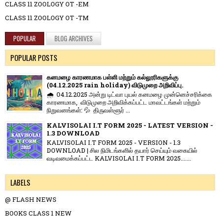
CLASS 11 ZOOLOGY OT -EM
CLASS 11 ZOOLOGY OT -TM
POPULAR
BLOG ARCHIVES
POPULAR POSTS
கனமழை காரணமாக பள்ளி மற்றும் கல்லூரிகளுக்கு
(04.12.2025 rain holiday) விடுமுறை அறிவிப்பு.
🌧️ 04.12.2025 அன்று டிட்வா புயல் கனமழை முன்னெச்சரிக்கை
காரணமாக, விடுமுறை அறிவிக்கப்பட்ட மாவட்டங்கள் மற்றும்
நிறுவனங்கள்: 💦 திருவள்ளூர் ...
KALVISOLAI I.T FORM 2025 - LATEST VERSION -
1.3 DOWNLOAD
KALVISOLAI I.T FORM 2025 - VERSION - 1.3
DOWNLOAD | சில நிமிடங்களில் தயார் செய்யும் வகையில்
வடிவமைக்கப்பட்ட KALVISOLAI I.T FORM 2025.......
LABELS
@ FLASH NEWS
BOOKS CLASS 1 NEW