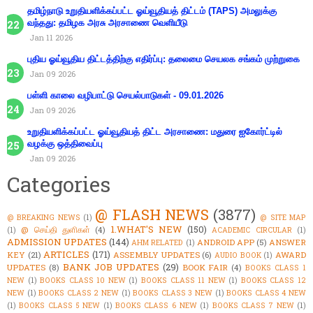
தமிழ்நாடு உறுதியளிக்கப்பட்ட ஓய்வூதியத் திட்டம் (TAPS) அமலுக்கு
வந்தது: தமிழக அரசு அரசாணை வெளியீடு
Jan 11 2026
புதிய ஓய்வூதிய திட்டத்திற்கு எதிர்ப்பு: தலைமை செயலக சங்கம் முற்றுகை
Jan 09 2026
பள்ளி காலை வழிபாட்டு செயல்பாடுகள் - 09.01.2026
Jan 09 2026
உறுதியளிக்கப்பட்ட ஓய்வூதியத் திட்ட அரசாணை: மதுரை ஐகோர்ட்டில்
வழக்கு ஒத்திவைப்பு
Jan 09 2026
Categories
@ FLASH NEWS
(3877)
@ BREAKING NEWS
(1)
@ SITE MAP
1.WHAT'S NEW
(150)
@ செய்தி துளிகள்
(4)
(1)
ACADEMIC CIRCULAR
(1)
ADMISSION UPDATES
(144)
ANDROID APP
(5)
ANSWER
AHM RELATED
(1)
ARTICLES
(171)
KEY
(21)
ASSEMBLY UPDATES
(6)
AWARD
AUDIO BOOK
(1)
BANK JOB UPDATES
(29)
UPDATES
(8)
BOOK FAIR
(4)
BOOKS CLASS 1
NEW
(1)
BOOKS CLASS 10 NEW
(1)
BOOKS CLASS 11 NEW
(1)
BOOKS CLASS 12
NEW
(1)
BOOKS CLASS 2 NEW
(1)
BOOKS CLASS 3 NEW
(1)
BOOKS CLASS 4 NEW
(1)
BOOKS CLASS 5 NEW
(1)
BOOKS CLASS 6 NEW
(1)
BOOKS CLASS 7 NEW
(1)