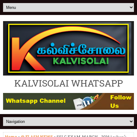
KALVISOLAI WHATSAPP
Home
»
@ FLASH NEWS
» SSLC EXAM-MARCH - 2016 | தமிழகம்