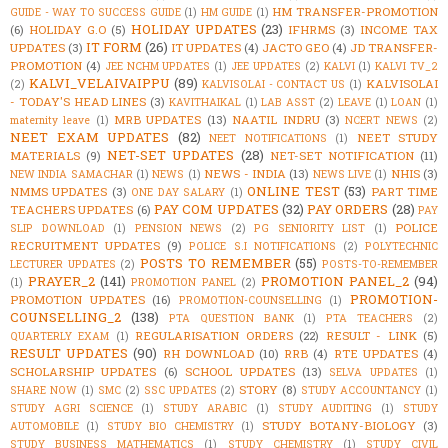
HM TRANSFER-PROMOTION
GUIDE - WAY TO SUCCESS GUIDE
(1)
HM GUIDE
(1)
HOLIDAY UPDATES
(23)
(6)
HOLIDAY G.O
(5)
IFHRMS
(3)
INCOME TAX
IT FORM
(26)
UPDATES
(3)
IT UPDATES
(4)
JACTO GEO
(4)
JD TRANSFER-
PROMOTION
(4)
JEE NCHM UPDATES
(1)
JEE UPDATES
(2)
KALVI
(1)
KALVI TV_2
KALVI_VELAIVAIPPU
(89)
KALVISOLAI
(2)
KALVISOLAI - CONTACT US
(1)
- TODAY'S HEAD LINES
(3)
KAVITHAIKAL
(1)
LAB ASST
(2)
LEAVE
(1)
LOAN
(1)
MRB UPDATES
(13)
NAATIL INDRU
(3)
maternity leave
(1)
NCERT NEWS
(2)
NEET EXAM UPDATES
(82)
NEET STUDY
NEET NOTIFICATIONS
(1)
NET-SET UPDATES
(28)
MATERIALS
(9)
NET-SET NOTIFICATION
(11)
NEWS - INDIA
(13)
NHIS
(3)
NEW INDIA SAMACHAR
(1)
NEWS
(1)
NEWS LIVE
(1)
ONLINE TEST
(53)
NMMS UPDATES
(3)
PART TIME
ONE DAY SALARY
(1)
PAY COM UPDATES
(32)
PAY ORDERS
(28)
TEACHERS UPDATES
(6)
PAY
POLICE
SLIP DOWNLOAD
(1)
PENSION NEWS
(2)
PG SENIORITY LIST
(1)
RECRUITMENT UPDATES
(9)
POLICE S.I NOTIFICATIONS
(2)
POLYTECHNIC
POSTS TO REMEMBER
(55)
LECTURER UPDATES
(2)
POSTS-TO-REMEMBER
PRAYER_2
(141)
PROMOTION PANEL_2
(94)
(1)
PROMOTION PANEL
(2)
PROMOTION-
PROMOTION UPDATES
(16)
PROMOTION-COUNSELLING
(1)
COUNSELLING_2
(138)
PTA QUESTION BANK
(1)
PTA TEACHERS
(2)
REGULARISATION ORDERS
(22)
RESULT - LINK
(5)
QUARTERLY EXAM
(1)
RESULT UPDATES
(90)
RH DOWNLOAD
(10)
RRB
(4)
RTE UPDATES
(4)
SCHOLARSHIP UPDATES
(6)
SCHOOL UPDATES
(13)
SELVA UPDATES
(1)
STORY
(8)
SHARE NOW
(1)
SMC
(2)
SSC UPDATES
(2)
STUDY ACCOUNTANCY
(1)
STUDY AGRI SCIENCE
(1)
STUDY ARABIC
(1)
STUDY AUDITING
(1)
STUDY
STUDY BOTANY-BIOLOGY
(3)
AUTOMOBILE
(1)
STUDY BIO CHEMISTRY
(1)
STUDY BUSINESS MATHEMATICS
(1)
STUDY CHEMISTRY
(1)
STUDY CIVIL