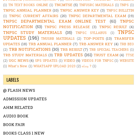
TNCMTSE
(5)
(1)
TN TEXT BOOKS ONLINE
(1)
TNFUSRC MATERIALS
(1)
TNPS
(1)
TNPSC ANNUAL PLANNER
(10)
TNPSC ANSWER KEY
(3)
TNPSC BULLETIN
TNPSC CURRENT AFFAIRS
(20)
TNPSC DEPARTMENTAL EXAM
(19)
(1)
TNPSC DEPARTMENTAL EXAM ONLINE TEST
(61)
TNPSC
NOTIFICATION
(53)
TNPSC PRESS RELEASE
(3)
TNPSC RESULT
(4)
TNPSC
TNPSC STUDY MATERIALS
(35)
TNPSC SYLLABUS
(1)
UPDATES
(196)
TOP-POSTS
(13)
TRANSFER
TNUSRB MATERIALS
(2)
UPDATES
(18)
TRB ANNUAL PLANNER
(7)
TRB ANSWER KEY
(4)
TRB BEO
TRB NOTIFICATIONS
(30)
TRB RESULT
(7)
(2)
TRB SPECIAL TEACHERS
(1)
TRB UPDATES
(161)
TRB STUDY MATERIALS
(3)
TRUST EXAM
(4)
TTSE
UGC NEWS
(4)
VIDEO
(6)
(2)
UPS UPDATES
(1)
VIDEOS FOR TNPSC
(1)
WEBSITE
(1)
What's New.
(1)
WHATSAPP UPLOAD 2023
(2)
எப்படி ?
(1)
LABELS
@ FLASH NEWS
ADMISSION UPDATES
AHM RELATED
AUDIO BOOK
BOOK FAIR
BOOKS CLASS 1 NEW