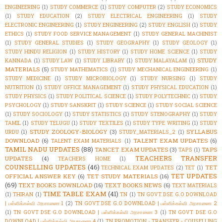
ENGINEERING
(1)
STUDY COMMERCE
(1)
STUDY COMPUTER
(2)
STUDY ECONOMICS
(1)
STUDY EDUCATION
(2)
STUDY ELECTRICAL ENGINEERING
(1)
STUDY
ELECTRONIC ENGINEERING
(1)
STUDY ENGINEERING
(2)
STUDY ENGLISH
(1)
STUDY
ETHICS
(1)
STUDY FOOD SERVICE MANAGEMENT
(1)
STUDY GENERAL MACHINIST
(1)
STUDY GENERAL STUDIES
(1)
STUDY GEOGRAPHY
(1)
STUDY GEOLOGY
(1)
STUDY HINDU RELIGION
(1)
STUDY HISTORY
(1)
STUDY HOME SCIENCE
(1)
STUDY
STUDY
KANNADA
(1)
STUDY LAW
(1)
STUDY LIBRARY
(1)
STUDY MALAYALAM
(1)
MATERIALS
(5)
STUDY MATHEMATICS
(1)
STUDY MECHANICAL ENGINEERING
(1)
STUDY MEDICINE
(1)
STUDY MICROBIOLOGY
(1)
STUDY NURSING
(1)
STUDY
NUTRITION
(1)
STUDY OFFICE MANAGEMENT
(1)
STUDY PHYSICAL EDUCATION
(1)
STUDY PHYSICS
(1)
STUDY POLITICAL SCIENCE
(1)
STUDY POLYTECHNIC
(1)
STUDY
PSYCHOLOGY
(1)
STUDY SANSKRIT
(1)
STUDY SCIENCE
(1)
STUDY SOCIAL SCIENCE
(1)
STUDY SOCIOLOGY
(1)
STUDY STATISTICS
(1)
STUDY STENOGRAPHY
(1)
STUDY
TAMIL
(1)
STUDY TELUGU
(1)
STUDY TEXTILES
(1)
STUDY TYPE WRITING
(1)
STUDY
STUDY ZOOLOGY-BIOLOGY
(3)
SYLLABUS
URDU
(1)
STUDY_MATERIALS_2
(1)
DOWNLOAD
(6)
TALENT EXAM UPDATES
(6)
TALENT EXAM MATERIALS
(1)
TAMIL NADU UPDATES
(88)
TANCET EXAM UPDATES
(3)
TAPS
TAPS
(1)
TEACHERS TRANSFER
UPDATES
(4)
TEACHERS HOME
(1)
COUNSELLING UPDATES
(46)
TET
TECHNICAL EXAM UPDATES
(2)
TET
(1)
TET UPDATES
OFFICIAL ANSWER KEY
(6)
TET STUDY MATERIALS
(16)
(69)
TEXT BOOKS DOWNLOAD
(16)
TEXT BOOKS NEWS
(6)
TEXT MATERIALS
TIME TABLE EXAM
(41)
(1)
THIRAN
(1)
TN
(1)
TN GOVT DSE G.O DOWNLOAD
| பள்ளிக்கல்வி அரசாணை 1
(2)
TN GOVT DSE G.O DOWNLOAD | பள்ளிக்கல்வி அரசாணை 2
(1)
TN GOVT DSE G.O DOWNLOAD | பள்ளிக்கல்வி அரசாணை 3
(1)
TN GOVT DSE G.O
DOWNLOAD | பள்ளிக்கல்வி அரசாணை 4
(1)
TN PROMOTION - TRANSFER - COUSELLING