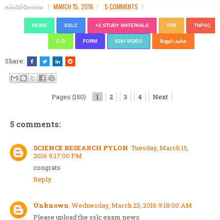
கல்விச்சோலை
MARCH 15, 2016
5 COMMENTS
NEWS
SSLC
+2 STUDY MATERIALS
TRB
TNPSC
G.O
FORM
EDU VIDEO
மேலும் படிக்க
Share:
Pages (150)
1
2
3
4
Next
5 comments:
SCIENCE RESEARCH PYLON
Tuesday, March 15,
2016 9:17:00 PM
congrats
Reply
Unknown
Wednesday, March 23, 2016 9:18:00 AM
Please upload the sslc exam news