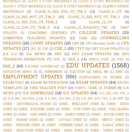
MATERIALS
(1)
CLASS 5 STUDY MATERIALS
(1)
CLASS 6 STUDY MATERIALS
(2)
CLASS 9 STUDY
CLASS 7 STUDY MATERIALS
(2)
CLASS 8 STUDY MATERIALS
(2)
MATERIALS
(3)
CLASS_11_BIO_ZOO_OT_TM_2
(12)
CLASS_11_OT
(4)
CLASS_12_BIO_BOT_OT_EM_2
(10)
CLASS_12_BIO_BOT_OT_TM_2
(10)
CLASS_12_BIO_ZOO_OT_TEM_2
(12)
CLASS_12_OT
(6)
CLASS_12_ZOO_OT_TEM_2
(13)
CLASS_12_ZOOLOGY_TM
(3)
CMAT
COLLEGE UPDATES
(25)
COACHING CENTRES
(7)
UPDATES
(1)
COUNSELLING
COMPUTER TEACHERS UPDATES
(11)
CoSE
(11)
UPDATES
(28)
COURT UPDATES
(28)
CPS
CPS
(5)
CPS Missing Credit
(1)
UPDATES
(27)
CSE_2
(55)
CTET
(3)
CRC
(1)
CSE
(2)
CUET EXAM UPDATES
(1)
D.A G.O
(5)
D.A NEWS
(8)
DEE
(11)
DEO EXAM UPDATES
(21)
DEO
TRANSFER-PROMOTION
(7)
DGE_2
(14)
DGE
(1)
DRESS_CODE
(1)
DSE
(1)
EDU UPDATES
(1568)
DSE_2
(85)
E-BOOKS DOWNLOAD
(1)
EDUCATION NEWS
(1)
EL SURRENDER
(1)
ELECTION
(2)
EMAIL ME
(1)
EMIS
(2)
EMPLOYMENT UPDATES
(506)
EQUIVALENCE OF DEGREE
(2)
EXAM UPDATES
(84)
EXAM ESLC
(8)
EXAM NOTIFICATION
(16)
EXCEL
TEMPLATE
(3)
FIND TEACHER POST
(10)
FORMS
(5)
G.K
FONTS -TAMIL
(1)
G.O DOWNLOAD
(28)
G.O UPDATES
(94)
NEWS
(17)
G.O_NO_001-100_2
(1)
G.O_NO_101-200_2
(2)
G.O_NO_201-300_2
(1)
G.O_NO_601-700_2
(1)
GPF
(2)
GUIDE - ARIVUKKADAL BOOKS
(1)
GUIDE - BRILLIANT GUIDE
(1)
GUIDE - DEIVA
GUIDE
(1)
GUIDE - DOLPHIN GUIDE
(1)
GUIDE - DON GUIDE
(1)
GUIDE - FULL MARKS
GUIDE
(1)
GUIDE - GEM GUIDE
(1)
GUIDE - JAMES GUIDE
(1)
GUIDE - JESVIN GUIDE
(1)
GUIDE - KONAR GUIDE
(1)
GUIDE - LOYOLA GUIDE
(1)
GUIDE - MERCY GUIDE
(1)
GUIDE - PENGUIN GUIDE
(1)
GUIDE - PREMIER GUIDE
(1)
GUIDE - SARAS GUIDE
(1)
GUIDE - SELECTION GUIDE
(1)
GUIDE - SURA GUIDE
(1)
GUIDE - SURYA GUIDE
(1)