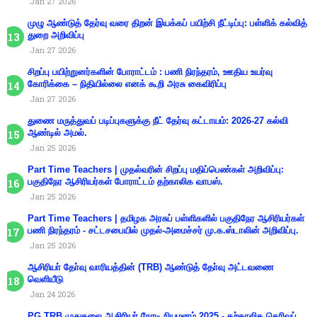
Jan 27 2026
முழு ஆண்டுத் தேர்வு வரை திறன் இயக்கப் பயிற்சி நீட்டிப்பு: பள்ளிக் கல்வித்
துறை அறிவிப்பு
Jan 27 2026
சிறப்பு பயிற்றுனர்களின் போராட்டம் : பணி நிரந்தரம், ஊதிய உயர்வு
கோரிக்கை – நிதியில்லை எனக் கூறி அரசு கைவிரிப்பு
Jan 27 2026
துணை மருத்துவப் படிப்புகளுக்கு நீட் தேர்வு கட்டாயம்: 2026-27 கல்வி
ஆண்டில் அமல்.
Jan 25 2026
Part Time Teachers | முதல்வரின் சிறப்பு மதிப்பெண்கள் அறிவிப்பு:
பகுதிநேர ஆசிரியர்கள் போராட்டம் தற்காலிக வாபஸ்.
Jan 25 2026
Part Time Teachers | தமிழக அரசுப் பள்ளிகளில் பகுதிநேர ஆசிரியர்கள்
பணி நிரந்தரம் - சட்டசபையில் முதல்-அமைச்சர் மு.க.ஸ்டாலின் அறிவிப்பு.
Jan 25 2026
ஆசிரியா் தோ்வு வாரியத்தின் (TRB) ஆண்டுத் தோ்வு அட்டவணை
வெளியீடு
Jan 24 2026
PG TRB முதுகலை ஆசிரியர் நேரடி நியமனம் 2025 - தற்காலிக தெரிவுப்