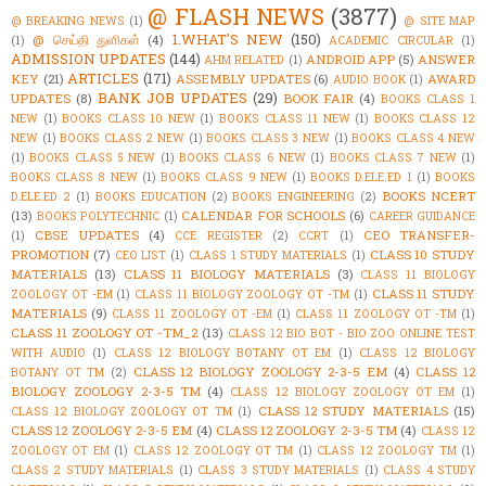
@ FLASH NEWS
(3877)
@ BREAKING NEWS
(1)
@ SITE MAP
1.WHAT'S NEW
(150)
@ செய்தி துளிகள்
(4)
(1)
ACADEMIC CIRCULAR
(1)
ADMISSION UPDATES
(144)
ANDROID APP
(5)
ANSWER
AHM RELATED
(1)
ARTICLES
(171)
KEY
(21)
ASSEMBLY UPDATES
(6)
AWARD
AUDIO BOOK
(1)
BANK JOB UPDATES
(29)
UPDATES
(8)
BOOK FAIR
(4)
BOOKS CLASS 1
NEW
(1)
BOOKS CLASS 10 NEW
(1)
BOOKS CLASS 11 NEW
(1)
BOOKS CLASS 12
NEW
(1)
BOOKS CLASS 2 NEW
(1)
BOOKS CLASS 3 NEW
(1)
BOOKS CLASS 4 NEW
(1)
BOOKS CLASS 5 NEW
(1)
BOOKS CLASS 6 NEW
(1)
BOOKS CLASS 7 NEW
(1)
BOOKS CLASS 8 NEW
(1)
BOOKS CLASS 9 NEW
(1)
BOOKS D.ELE.ED 1
(1)
BOOKS
BOOKS NCERT
D.ELE.ED 2
(1)
BOOKS EDUCATION
(2)
BOOKS ENGINEERING
(2)
(13)
CALENDAR FOR SCHOOLS
(6)
BOOKS POLYTECHNIC
(1)
CAREER GUIDANCE
CBSE UPDATES
(4)
CEO TRANSFER-
(1)
CCE REGISTER
(2)
CCRT
(1)
PROMOTION
(7)
CLASS 10 STUDY
CEO LIST
(1)
CLASS 1 STUDY MATERIALS
(1)
MATERIALS
(13)
CLASS 11 BIOLOGY MATERIALS
(3)
CLASS 11 BIOLOGY
CLASS 11 STUDY
ZOOLOGY OT -EM
(1)
CLASS 11 BIOLOGY ZOOLOGY OT -TM
(1)
MATERIALS
(9)
CLASS 11 ZOOLOGY OT -EM
(1)
CLASS 11 ZOOLOGY OT -TM
(1)
CLASS 11 ZOOLOGY OT -TM_2
(13)
CLASS 12 BIO BOT - BIO ZOO ONLINE TEST
WITH AUDIO
(1)
CLASS 12 BIOLOGY BOTANY OT EM
(1)
CLASS 12 BIOLOGY
CLASS 12 BIOLOGY ZOOLOGY 2-3-5 EM
(4)
CLASS 12
BOTANY OT TM
(2)
BIOLOGY ZOOLOGY 2-3-5 TM
(4)
CLASS 12 BIOLOGY ZOOLOGY OT EM
(1)
CLASS 12 STUDY MATERIALS
(15)
CLASS 12 BIOLOGY ZOOLOGY OT TM
(1)
CLASS 12 ZOOLOGY 2-3-5 EM
(4)
CLASS 12 ZOOLOGY 2-3-5 TM
(4)
CLASS 12
ZOOLOGY OT EM
(1)
CLASS 12 ZOOLOGY OT TM
(1)
CLASS 12 ZOOLOGY TM
(1)
CLASS 2 STUDY MATERIALS
(1)
CLASS 3 STUDY MATERIALS
(1)
CLASS 4 STUDY