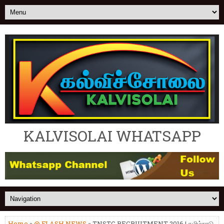
KALVISOLAI WHATSAPP
Home
»
@ FLASH NEWS
» TNSTC RECRUITMENT 2016 | தமிழ்நாடு