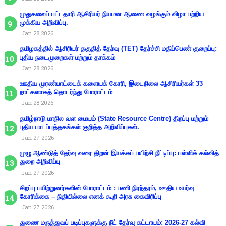
முதுகலைப் பட்டதாரி ஆசிரியர் நியமன ஆணை வழங்கும் விழா பற்றிய
முக்கிய அறிவிப்பு.
Jan 28 2026
தமிழகத்தில் ஆசிரியர் தகுதித் தேர்வு (TET) தேர்ச்சி மதிப்பெண் குறைப்பு:
புதிய நடைமுறைகள் மற்றும் தாக்கம்
Jan 28 2026
ஊதிய முரண்பாட்டைக் களையக் கோரி, இடைநிலை ஆசிரியர்கள் 33
நாட்களாகத் தொடர்ந்து போராட்டம்
Jan 28 2026
தமிழ்நாடு மாநில வள மையம் (State Resource Centre) திறப்பு மற்றும்
புதிய பாடப்புத்தகங்கள் குறித்த அறிவிப்புகள்.
Jan 27 2026
முழு ஆண்டுத் தேர்வு வரை திறன் இயக்கப் பயிற்சி நீட்டிப்பு: பள்ளிக் கல்வித்
துறை அறிவிப்பு
Jan 27 2026
சிறப்பு பயிற்றுனர்களின் போராட்டம் : பணி நிரந்தரம், ஊதிய உயர்வு
கோரிக்கை – நிதியில்லை எனக் கூறி அரசு கைவிரிப்பு
Jan 27 2026
துணை மருத்துவப் படிப்புகளுக்கு நீட் தேர்வு கட்டாயம்: 2026-27 கல்வி