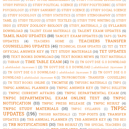
STUDY PHYSICS
(1)
STUDY POLITICAL SCIENCE
(1)
STUDY POLYTECHNIC
(1)
STUDY
PSYCHOLOGY
(1)
STUDY SANSKRIT
(1)
STUDY SCIENCE
(1)
STUDY SOCIAL SCIENCE
(1)
STUDY SOCIOLOGY
(1)
STUDY STATISTICS
(1)
STUDY STENOGRAPHY
(1)
STUDY
TAMIL
(1)
STUDY TELUGU
(1)
STUDY TEXTILES
(1)
STUDY TYPE WRITING
(1)
STUDY
STUDY ZOOLOGY-BIOLOGY
(3)
SYLLABUS
URDU
(1)
STUDY_MATERIALS_2
(1)
DOWNLOAD
(6)
TALENT EXAM UPDATES
(6)
TALENT EXAM MATERIALS
(1)
TAMIL NADU UPDATES
(88)
TANCET EXAM UPDATES
(3)
TAPS
TAPS
(1)
TEACHERS TRANSFER
UPDATES
(4)
TEACHERS HOME
(1)
COUNSELLING UPDATES
(46)
TET
TECHNICAL EXAM UPDATES
(2)
TET
(1)
TET UPDATES
OFFICIAL ANSWER KEY
(6)
TET STUDY MATERIALS
(16)
(69)
TEXT BOOKS DOWNLOAD
(16)
TEXT BOOKS NEWS
(6)
TEXT MATERIALS
TIME TABLE EXAM
(41)
(1)
THIRAN
(1)
TN
(1)
TN GOVT DSE G.O DOWNLOAD
| பள்ளிக்கல்வி அரசாணை 1
(2)
TN GOVT DSE G.O DOWNLOAD | பள்ளிக்கல்வி அரசாணை 2
(1)
TN GOVT DSE G.O DOWNLOAD | பள்ளிக்கல்வி அரசாணை 3
(1)
TN GOVT DSE G.O
DOWNLOAD | பள்ளிக்கல்வி அரசாணை 4
(1)
TN PROMOTION - TRANSFER - COUSELLING
TNCMTSE
(5)
(1)
TN TEXT BOOKS ONLINE
(1)
TNFUSRC MATERIALS
(1)
TNPS
(1)
TNPSC ANNUAL PLANNER
(10)
TNPSC ANSWER KEY
(3)
TNPSC BULLETIN
TNPSC CURRENT AFFAIRS
(20)
TNPSC DEPARTMENTAL EXAM
(19)
(1)
TNPSC DEPARTMENTAL EXAM ONLINE TEST
(61)
TNPSC
NOTIFICATION
(53)
TNPSC PRESS RELEASE
(3)
TNPSC RESULT
(4)
TNPSC
TNPSC STUDY MATERIALS
(35)
TNPSC SYLLABUS
(1)
UPDATES
(196)
TOP-POSTS
(13)
TRANSFER
TNUSRB MATERIALS
(2)
UPDATES
(18)
TRB ANNUAL PLANNER
(7)
TRB ANSWER KEY
(4)
TRB BEO
TRB NOTIFICATIONS
(30)
TRB RESULT
(7)
(2)
TRB SPECIAL TEACHERS
(1)