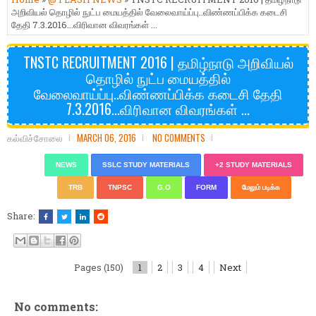
அறிவியல் தொழில் நுட்ப மையத்தில் வேலைவாய்ப்பு..விண்ணப்பிக்க கடைசி
தேதி 7.3.2016...விரிவான விவரங்கள் ...
TNSTC RECRUITMENT 2016 | தமிழ்நாடு அறிவியல்
தொழில் நுட்ப மையத்தில்
வேலைவாய்ப்பு..விண்ணப்பிக்க கடைசி தேதி
7.3.2016...விரிவான விவரங்கள் ...
கல்விச்சோலை
MARCH 06, 2016
NO COMMENTS
NEWS
SSLC STUDY MATERIALS
+2 STUDY MATERIALS
TRB
TNPSC
G.O
FORM
மேலும் படிக்க
Share:
Pages (150)
1
2
3
4
Next
No comments: