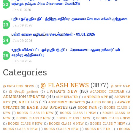
வந்தது: தமிழக அரசு அரசாணை வெளியீடு
Jan 11 2026
புதிய ஓய்வூதிய திட்டத்திற்கு எதிர்ப்பு: தலைமை செயலக சங்கம் முற்றுகை
Jan 09 2026
பள்ளி காலை வழிபாட்டு செயல்பாடுகள் - 09.01.2026
Jan 09 2026
உறுதியளிக்கப்பட்ட ஓய்வூதியத் திட்ட அரசாணை: மதுரை ஐகோர்ட்டில்
வழக்கு ஒத்திவைப்பு
Jan 09 2026
Categories
@ FLASH NEWS
(3877)
@ BREAKING NEWS
(1)
@ SITE MAP
1.WHAT'S NEW
(150)
@ செய்தி துளிகள்
(4)
(1)
ACADEMIC CIRCULAR
(1)
ADMISSION UPDATES
(144)
ANDROID APP
(5)
ANSWER
AHM RELATED
(1)
ARTICLES
(171)
KEY
(21)
ASSEMBLY UPDATES
(6)
AWARD
AUDIO BOOK
(1)
BANK JOB UPDATES
(29)
UPDATES
(8)
BOOK FAIR
(4)
BOOKS CLASS 1
NEW
(1)
BOOKS CLASS 10 NEW
(1)
BOOKS CLASS 11 NEW
(1)
BOOKS CLASS 12
NEW
(1)
BOOKS CLASS 2 NEW
(1)
BOOKS CLASS 3 NEW
(1)
BOOKS CLASS 4 NEW
(1)
BOOKS CLASS 5 NEW
(1)
BOOKS CLASS 6 NEW
(1)
BOOKS CLASS 7 NEW
(1)
BOOKS CLASS 8 NEW
(1)
BOOKS CLASS 9 NEW
(1)
BOOKS D.ELE.ED 1
(1)
BOOKS