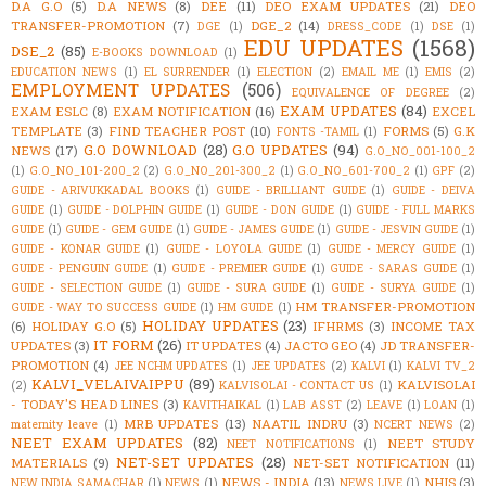
D.A G.O
(5)
D.A NEWS
(8)
DEE
(11)
DEO EXAM UPDATES
(21)
DEO
TRANSFER-PROMOTION
(7)
DGE_2
(14)
DGE
(1)
DRESS_CODE
(1)
DSE
(1)
EDU UPDATES
(1568)
DSE_2
(85)
E-BOOKS DOWNLOAD
(1)
EDUCATION NEWS
(1)
EL SURRENDER
(1)
ELECTION
(2)
EMAIL ME
(1)
EMIS
(2)
EMPLOYMENT UPDATES
(506)
EQUIVALENCE OF DEGREE
(2)
EXAM UPDATES
(84)
EXAM ESLC
(8)
EXAM NOTIFICATION
(16)
EXCEL
TEMPLATE
(3)
FIND TEACHER POST
(10)
FORMS
(5)
G.K
FONTS -TAMIL
(1)
G.O DOWNLOAD
(28)
G.O UPDATES
(94)
NEWS
(17)
G.O_NO_001-100_2
(1)
G.O_NO_101-200_2
(2)
G.O_NO_201-300_2
(1)
G.O_NO_601-700_2
(1)
GPF
(2)
GUIDE - ARIVUKKADAL BOOKS
(1)
GUIDE - BRILLIANT GUIDE
(1)
GUIDE - DEIVA
GUIDE
(1)
GUIDE - DOLPHIN GUIDE
(1)
GUIDE - DON GUIDE
(1)
GUIDE - FULL MARKS
GUIDE
(1)
GUIDE - GEM GUIDE
(1)
GUIDE - JAMES GUIDE
(1)
GUIDE - JESVIN GUIDE
(1)
GUIDE - KONAR GUIDE
(1)
GUIDE - LOYOLA GUIDE
(1)
GUIDE - MERCY GUIDE
(1)
GUIDE - PENGUIN GUIDE
(1)
GUIDE - PREMIER GUIDE
(1)
GUIDE - SARAS GUIDE
(1)
GUIDE - SELECTION GUIDE
(1)
GUIDE - SURA GUIDE
(1)
GUIDE - SURYA GUIDE
(1)
HM TRANSFER-PROMOTION
GUIDE - WAY TO SUCCESS GUIDE
(1)
HM GUIDE
(1)
HOLIDAY UPDATES
(23)
(6)
HOLIDAY G.O
(5)
IFHRMS
(3)
INCOME TAX
IT FORM
(26)
UPDATES
(3)
IT UPDATES
(4)
JACTO GEO
(4)
JD TRANSFER-
PROMOTION
(4)
JEE NCHM UPDATES
(1)
JEE UPDATES
(2)
KALVI
(1)
KALVI TV_2
KALVI_VELAIVAIPPU
(89)
KALVISOLAI
(2)
KALVISOLAI - CONTACT US
(1)
- TODAY'S HEAD LINES
(3)
KAVITHAIKAL
(1)
LAB ASST
(2)
LEAVE
(1)
LOAN
(1)
MRB UPDATES
(13)
NAATIL INDRU
(3)
maternity leave
(1)
NCERT NEWS
(2)
NEET EXAM UPDATES
(82)
NEET STUDY
NEET NOTIFICATIONS
(1)
NET-SET UPDATES
(28)
MATERIALS
(9)
NET-SET NOTIFICATION
(11)
NEWS - INDIA
(13)
NHIS
(3)
NEW INDIA SAMACHAR
(1)
NEWS
(1)
NEWS LIVE
(1)