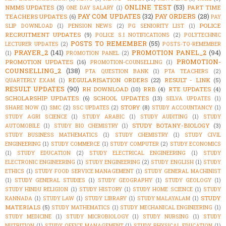
ONLINE TEST
(53)
NMMS UPDATES
(3)
PART TIME
ONE DAY SALARY
(1)
PAY COM UPDATES
(32)
PAY ORDERS
(28)
TEACHERS UPDATES
(6)
PAY
POLICE
SLIP DOWNLOAD
(1)
PENSION NEWS
(2)
PG SENIORITY LIST
(1)
RECRUITMENT UPDATES
(9)
POLICE S.I NOTIFICATIONS
(2)
POLYTECHNIC
POSTS TO REMEMBER
(55)
LECTURER UPDATES
(2)
POSTS-TO-REMEMBER
PRAYER_2
(141)
PROMOTION PANEL_2
(94)
(1)
PROMOTION PANEL
(2)
PROMOTION-
PROMOTION UPDATES
(16)
PROMOTION-COUNSELLING
(1)
COUNSELLING_2
(138)
PTA QUESTION BANK
(1)
PTA TEACHERS
(2)
REGULARISATION ORDERS
(22)
RESULT - LINK
(5)
QUARTERLY EXAM
(1)
RESULT UPDATES
(90)
RH DOWNLOAD
(10)
RRB
(4)
RTE UPDATES
(4)
SCHOLARSHIP UPDATES
(6)
SCHOOL UPDATES
(13)
SELVA UPDATES
(1)
STORY
(8)
SHARE NOW
(1)
SMC
(2)
SSC UPDATES
(2)
STUDY ACCOUNTANCY
(1)
STUDY AGRI SCIENCE
(1)
STUDY ARABIC
(1)
STUDY AUDITING
(1)
STUDY
STUDY BOTANY-BIOLOGY
(3)
AUTOMOBILE
(1)
STUDY BIO CHEMISTRY
(1)
STUDY BUSINESS MATHEMATICS
(1)
STUDY CHEMISTRY
(1)
STUDY CIVIL
ENGINEERING
(1)
STUDY COMMERCE
(1)
STUDY COMPUTER
(2)
STUDY ECONOMICS
(1)
STUDY EDUCATION
(2)
STUDY ELECTRICAL ENGINEERING
(1)
STUDY
ELECTRONIC ENGINEERING
(1)
STUDY ENGINEERING
(2)
STUDY ENGLISH
(1)
STUDY
ETHICS
(1)
STUDY FOOD SERVICE MANAGEMENT
(1)
STUDY GENERAL MACHINIST
(1)
STUDY GENERAL STUDIES
(1)
STUDY GEOGRAPHY
(1)
STUDY GEOLOGY
(1)
STUDY HINDU RELIGION
(1)
STUDY HISTORY
(1)
STUDY HOME SCIENCE
(1)
STUDY
STUDY
KANNADA
(1)
STUDY LAW
(1)
STUDY LIBRARY
(1)
STUDY MALAYALAM
(1)
MATERIALS
(5)
STUDY MATHEMATICS
(1)
STUDY MECHANICAL ENGINEERING
(1)
STUDY MEDICINE
(1)
STUDY MICROBIOLOGY
(1)
STUDY NURSING
(1)
STUDY
NUTRITION
(1)
STUDY OFFICE MANAGEMENT
(1)
STUDY PHYSICAL EDUCATION
(1)