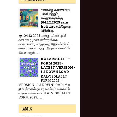
கனமழை காரணமாக
பள்ளி மற்றும்
கல்லூரிகளுக்கு
(04.12.2025 rain
holiday) விடுமுறை
அறிவிப்பு.
🌧️ 04.12.2025 அன்று டிட்வா புயல்
கனமழை முன்னெச்சரிக்கை
காரணமாக, விடுமுறை அறிவிக்கப்பட்ட
மாவட்டங்கள் மற்றும் நிறுவனங்கள்: 💦
திருவள்ளூர் ...
KALVISOLAI I.T
FORM 2025 -
LATEST VERSION -
1.3 DOWNLOAD
KALVISOLAI I.T
FORM 2025 -
VERSION - 1.3 DOWNLOAD | சில
நிமிடங்களில் தயார் செய்யும் வகையில்
வடிவமைக்கப்பட்ட KALVISOLAI I.T
FORM 2025.......
LABELS