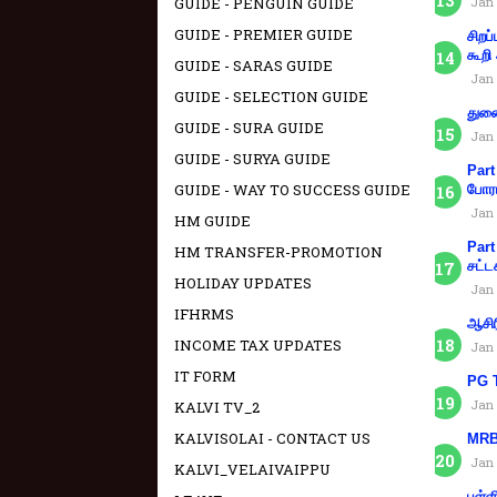
GUIDE - PENGUIN GUIDE
Jan 
GUIDE - PREMIER GUIDE
சிறப
கூறி
GUIDE - SARAS GUIDE
Jan 
GUIDE - SELECTION GUIDE
துணை
GUIDE - SURA GUIDE
Jan 
GUIDE - SURYA GUIDE
Part
GUIDE - WAY TO SUCCESS GUIDE
போரா
Jan 
HM GUIDE
Part
HM TRANSFER-PROMOTION
சட்ட
HOLIDAY UPDATES
Jan 
IFHRMS
ஆசிர
INCOME TAX UPDATES
Jan 
IT FORM
PG T
Jan 
KALVI TV_2
KALVISOLAI - CONTACT US
MRB 
Jan 
KALVI_VELAIVAIPPU
பள்ள