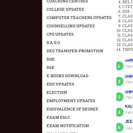
COACHING CENTRES
BEL IN
CTET 
COLLEGE UPDATES
DSE -
CLAS
COMPUTER TEACHERS UPDATES
CLASS
CLASS
COUNSELLING UPDATES
CLAS
CPS UPDATES
CLAS
CLAS
D.A G.O
CLAS
TNPS
DEO TRANSFER-PROMOTION
DGE
பணிய
Feb 
DSE
E-BOOKS DOWNLOAD
முது
Feb 
EDU UPDATES
முது
ELECTION
Feb 
EMPLOYMENT UPDATES
KAL
EQUIVALENCE OF DEGREE
Feb 
EXAM ESLC
JEE.
EXAM NOTIFICATION
Jan 