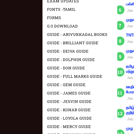
EXAM UPDATES
பள்ள
FONTS -TAMIL
Jan 
FORMS
முது
G.O DOWNLOAD
Jan 
GUIDE - ARIVUKKADAL BOOKS
TNTE
Jan 
GUIDE - BRILLIANT GUIDE
GUIDE - DEIVA GUIDE
முது
Jan 
GUIDE - DOLPHIN GUIDE
தமிழ
GUIDE - DON GUIDE
மற்று
GUIDE - FULL MARKS GUIDE
Jan 
GUIDE - GEM GUIDE
ஊதிய
போரா
GUIDE - JAMES GUIDE
Jan 
GUIDE - JESVIN GUIDE
தமிழ
GUIDE - KONAR GUIDE
குறித
GUIDE - LOYOLA GUIDE
Jan 
GUIDE - MERCY GUIDE
முழு