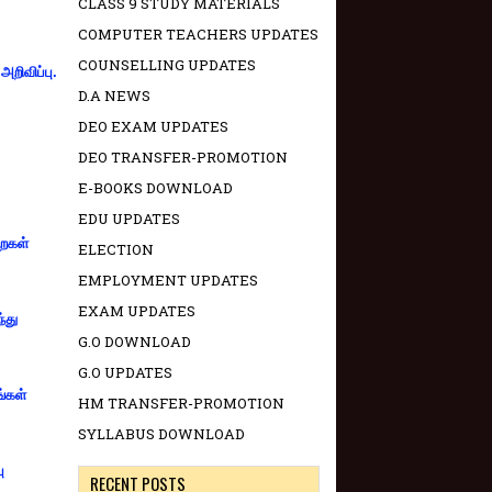
CLASS 9 STUDY MATERIALS
COMPUTER TEACHERS UPDATES
COUNSELLING UPDATES
றிவிப்பு.
D.A NEWS
DEO EXAM UPDATES
DEO TRANSFER-PROMOTION
E-BOOKS DOWNLOAD
EDU UPDATES
றைகள்
ELECTION
EMPLOYMENT UPDATES
EXAM UPDATES
்து
G.O DOWNLOAD
G.O UPDATES
ங்கள்
HM TRANSFER-PROMOTION
SYLLABUS DOWNLOAD
ு
RECENT POSTS