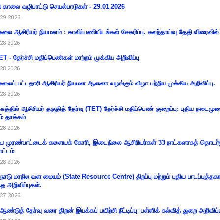
ி காலை வழிபாட்டு செயல்பாடுகள் - 29.01.2026
29 2026
கலை ஆசிரியர் நியமனம் : காலிப்பணியிடங்கள் சேகரிப்பு. கலந்தாய்வு தேதி விரைவில் அ
28 2026
T - தேர்ச்சி மதிப்பெண்கள் மாற்றம் முக்கிய அறிவிப்பு
28 2026
கலைப் பட்டதாரி ஆசிரியர் நியமன ஆணை வழங்கும் விழா பற்றிய முக்கிய அறிவிப்பு.
28 2026
கத்தில் ஆசிரியர் தகுதித் தேர்வு (TET) தேர்ச்சி மதிப்பெண் குறைப்பு: புதிய நடைமு
ம் தாக்கம்
28 2026
 முரண்பாட்டைக் களையக் கோரி, இடைநிலை ஆசிரியர்கள் 33 நாட்களாகத் தொடர்ந
ட்டம்
28 2026
்நாடு மாநில வள மையம் (State Resource Centre) திறப்பு மற்றும் புதிய பாடப்புத்தக
்த அறிவிப்புகள்.
27 2026
 ஆண்டுத் தேர்வு வரை திறன் இயக்கப் பயிற்சி நீட்டிப்பு: பள்ளிக் கல்வித் துறை அறிவிப்ப