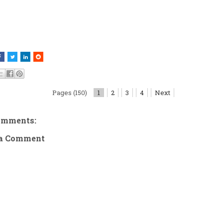
Pages (150)
1
2
3
4
Next
omments:
 a Comment