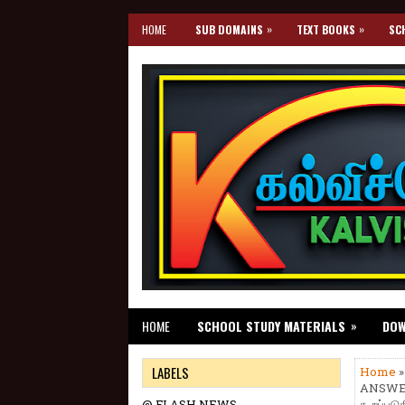
»
»
HOME
SUB DOMAINS
TEXT BOOKS
SC
»
HOME
SCHOOL STUDY MATERIALS
DO
LABELS
Home
ANSWER 
@ FLASH NEWS
கூறப்படுக