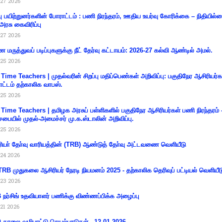
27 2026
்பு பயிற்றுனர்களின் போராட்டம் : பணி நிரந்தரம், ஊதிய உயர்வு கோரிக்கை – நிதியில
 அரசு கைவிரிப்பு
27 2026
 மருத்துவப் படிப்புகளுக்கு நீட் தேர்வு கட்டாயம்: 2026-27 கல்வி ஆண்டில் அமல்.
25 2026
 Time Teachers | முதல்வரின் சிறப்பு மதிப்பெண்கள் அறிவிப்பு: பகுதிநேர ஆசிரியர்க
ட்டம் தற்காலிக வாபஸ்.
25 2026
 Time Teachers | தமிழக அரசுப் பள்ளிகளில் பகுதிநேர ஆசிரியர்கள் பணி நிரந்தரம் 
சபையில் முதல்-அமைச்சர் மு.க.ஸ்டாலின் அறிவிப்பு.
25 2026
ியா் தோ்வு வாரியத்தின் (TRB) ஆண்டுத் தோ்வு அட்டவணை வெளியீடு
24 2026
RB முதுகலை ஆசிரியர் நேரடி நியமனம் 2025 - தற்காலிக தெரிவுப் பட்டியல் வெளியீட
23 2026
நர்சிங் உதவியாளர் பணிக்கு விண்ணப்பிக்க அழைப்பு
21 2026
ி காலை வழிபாட்டு செயல்பாடுகள் - 12.01.2026